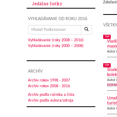
Zdieľani
Jedálne lístky
VYHĽADÁVANIE OD ROKU 2016
VŠETKY
Search
for:
TOP
Vyhľadávanie (roky 2008 – 2016)
Vladi
Vyhľadávanie (roky 2000 – 2008)
max
Autor 
TOP
Štude
ARCHÍV
kolek
Archív rokov 1998 - 2007
Autor 
DOMA
Archív rokov 2008 - 2016
Archív podľa ročníka a čísla
Umele
Archív podľa autora/zdroja
turis
Autor 