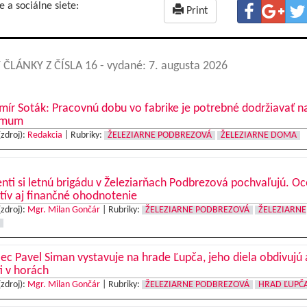
e a sociálne siete:
Print
 ČLÁNKY Z ČÍSLA 16
- vydané: 7. augusta 2026
mír Soták: Pracovnú dobu vo fabrike je potrebné dodržiavať n
imum
(zdroj):
Redakcia
|
Rubriky:
ŽELEZIARNE PODBREZOVÁ
ŽELEZIARNE DOMA
nti si letnú brigádu v Železiarňach Podbrezová pochvaľujú. O
tív aj finančné ohodnotenie
(zdroj):
Mgr. Milan Gončár
|
Rubriky:
ŽELEZIARNE PODBREZOVÁ
ŽELEZIARNE
c Pavel Siman vystavuje na hrade Ľupča, jeho diela obdivujú 
ti v horách
(zdroj):
Mgr. Milan Gončár
|
Rubriky:
ŽELEZIARNE PODBREZOVÁ
HRAD ĽUPČ