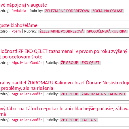
vé nápoje aj v auguste
(zdroj):
Redakcia
|
Rubriky:
ŽELEZIARNE PODBREZOVÁ
SOCIÁLNA OBLASŤ
guste blahoželáme
(zdroj):
Ppam
|
Rubriky:
ŽELEZIARNE PODBREZOVÁ
SPOLOČENSKÁ RUBRIKA
oločnosti ŽP EKO QELET zaznamenali v prvom polroku zvýšený
t po oceľovom šrote
(zdroj):
Mgr. Milan Gončár
|
Rubriky:
ŽP GROUP
EKO QELET
rálny riaditeľ ŽIAROMATU Kalinovo Jozef Ďurian: Nesústreďu
 problémy, ale na riešenia
(zdroj):
Mgr. Milan Gončár
|
Rubriky:
ŽP GROUP
ŽIAROMAT A.S. KALINOVO
vý tábor na Táľoch nepokazilo ani chladnejšie počasie, zábav
rná
(zdroj):
Mgr. Milan Gončár
|
Rubriky:
ŽP GROUP
TÁLE A.S.