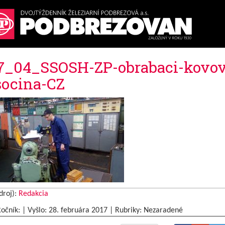
7_04_SSOSH-ZP-obrabaci-kovov
ocina-CZ
droj):
Redakcia
Ročník: | Vyšlo:
28. februára 2017
|
Rubriky: Nezaradené