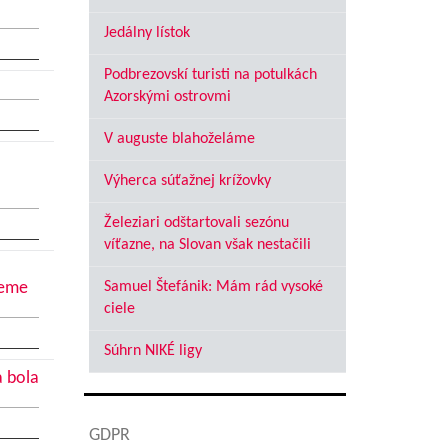
Jedálny lístok
Podbrezovskí turisti na potulkách
Azorskými ostrovmi
V auguste blahoželáme
Výherca súťažnej krížovky
Železiari odštartovali sezónu
víťazne, na Slovan však nestačili
jeme
Samuel Štefánik: Mám rád vysoké
ciele
Súhrn NIKÉ ligy
a bola
GDPR