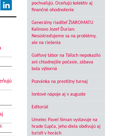
pochvaľujú. Oceňujú kolektív aj
finančné ohodnotenie
Generálny riaditeľ ŽIAROMATU
Kalinovo Jozef Ďurian:
Nesústreďujeme sa na problémy,
ale na riešenia
a
Golfový tábor na Táľoch nepokazilo
ani chladnejšie počasie, zábava
bola výborná
ceňujú
Pozvánka na prestížny turnaj
Iontové nápoje aj v auguste
Editoriál
aj
Umelec Pavel Siman vystavuje na
A
hrade Ľupča, jeho diela obdivujú aj
turisti v horách