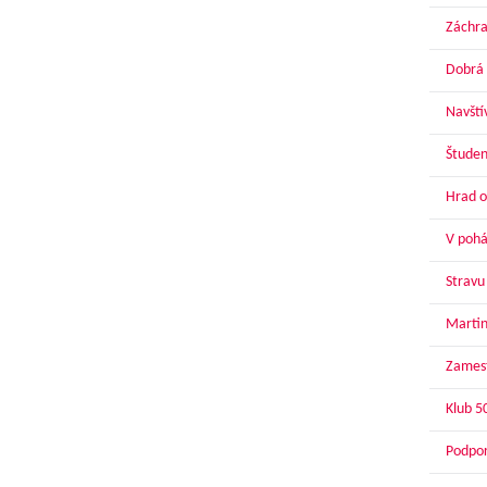
Záchra
Dobrá 
Navští
Študen
Hrad o
V pohár
Stravu
Martin
Zamest
Klub 5
Podpor