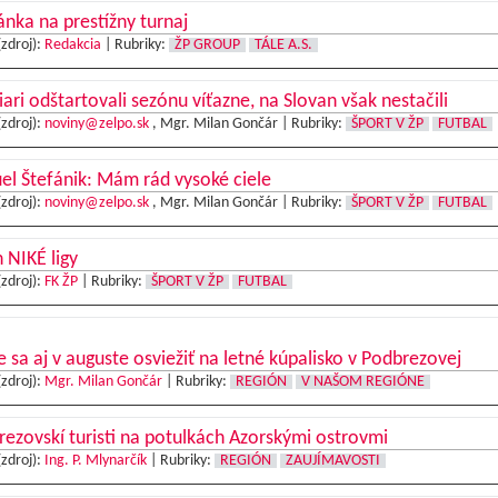
nka na prestížny turnaj
(zdroj):
Redakcia
|
Rubriky:
ŽP GROUP
TÁLE A.S.
iari odštartovali sezónu víťazne, na Slovan však nestačili
(zdroj):
noviny@zelpo.sk
, Mgr. Milan Gončár |
Rubriky:
ŠPORT V ŽP
FUTBAL
l Štefánik: Mám rád vysoké ciele
(zdroj):
noviny@zelpo.sk
, Mgr. Milan Gončár |
Rubriky:
ŠPORT V ŽP
FUTBAL
 NIKÉ ligy
(zdroj):
FK ŽP
|
Rubriky:
ŠPORT V ŽP
FUTBAL
e sa aj v auguste osviežiť na letné kúpalisko v Podbrezovej
(zdroj):
Mgr. Milan Gončár
|
Rubriky:
REGIÓN
V NAŠOM REGIÓNE
ezovskí turisti na potulkách Azorskými ostrovmi
(zdroj):
Ing. P. Mlynarčík
|
Rubriky:
REGIÓN
ZAUJÍMAVOSTI