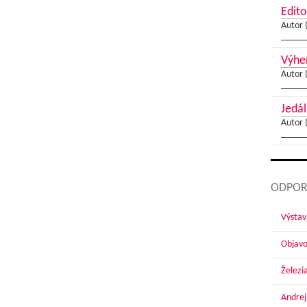
Edito
Autor 
Výher
Autor 
Jedál
Autor 
ODPOR
Výstav
Objavo
Železi
Andrej