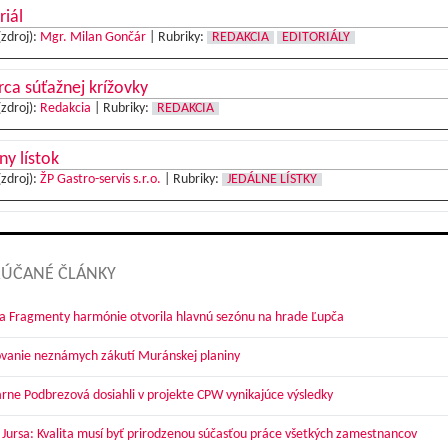
riál
(zdroj):
Mgr. Milan Gončár
|
Rubriky:
REDAKCIA
EDITORIÁLY
ca súťažnej krížovky
(zdroj):
Redakcia
|
Rubriky:
REDAKCIA
ny lístok
(zdroj):
ŽP Gastro-servis s.r.o.
|
Rubriky:
JEDÁLNE LÍSTKY
ÚČANÉ ČLÁNKY
a Fragmenty harmónie otvorila hlavnú sezónu na hrade Ľupča
vanie neznámych zákutí Muránskej planiny
arne Podbrezová dosiahli v projekte CPW vynikajúce výsledky
 Jursa: Kvalita musí byť prirodzenou súčasťou práce všetkých zamestnancov