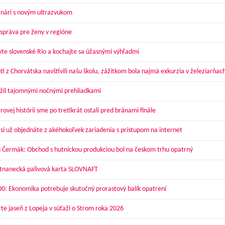
nári s novým ultrazvukom
správa pre ženy v regióne
vte slovenské Rio a kochajte sa úžasnými výhľadmi
ti z Chorvátska navštívili našu školu, zážitkom bola najmä exkurzia v železiarňac
žil tajomnými nočnými prehliadkami
ovej histórii sme po tretíkrát ostali pred bránami finále
 si už objednáte z akéhokoľvek zariadenia s prístupom na internet
 Čermák: Obchod s hutníckou produkciou bol na českom trhu opatrný
nanecká palivová karta SLOVNAFT
00: Ekonomika potrebuje skutočný prorastový balík opatrení
te jaseň z Lopeja v súťaži o Strom roka 2026