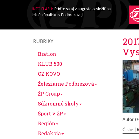
INFO FLASH:
Príďte sa aj v auguste osviežiť na
letné kúpalisko v Podbrezovej
201
RUBRIKY
Vys
Biatlon
KLUB 500
OZ KOVO
Železiarne Podbrezová
ŽP Group
Súkromné školy
Šport v ŽP
Autor (z
Región
Číslo: |
Redakcia