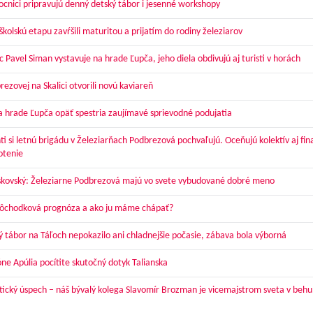
cnici pripravujú denný detský tábor i jesenné workshopy
kolskú etapu zavŕšili maturitou a prijatím do rodiny železiarov
 Pavel Siman vystavuje na hrade Ľupča, jeho diela obdivujú aj turisti v horách
ezovej na Skalici otvorili novú kaviareň
a hrade Ľupča opäť spestria zaujímavé sprievodné podujatia
ti si letnú brigádu v Železiarňach Podbrezová pochvaľujú. Oceňujú kolektív aj fi
otenie
skovský: Železiarne Podbrezová majú vo svete vybudované dobré meno
dôchodková prognóza a ako ju máme chápať?
ý tábor na Táľoch nepokazilo ani chladnejšie počasie, zábava bola výborná
óne Apúlia pocítite skutočný dotyk Talianska
tický úspech – náš bývalý kolega Slavomír Brozman je vicemajstrom sveta v behu