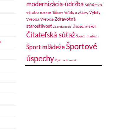
modernizácia-údržba
Súťaže vo
výrobe
Výlety
Tábory
Veľtrhy a výstavy
Technika
Zdravotná
Výroba
Výročia
starostlivosť
Úspechy škôl
Zo sveta ocele
Čitateľská súťaž
Šport mladých
h
Športové
Šport mládeže
úspechy
Žijú medzi nami