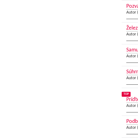
Pozvá
Autor 
Želez
Autor 
Samue
Autor 
Súhrn
Autor 
TOP
Príďt
Autor 
Podbr
Autor 