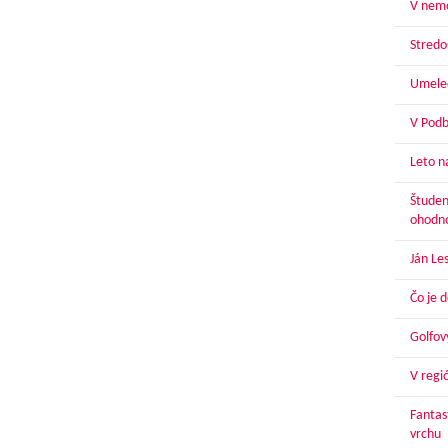
V nemo
Stredoš
Umelec
V Podbr
Leto n
Študen
ohodn
Ján Le
Čo je 
Golfov
V regi
Fantas
vrchu