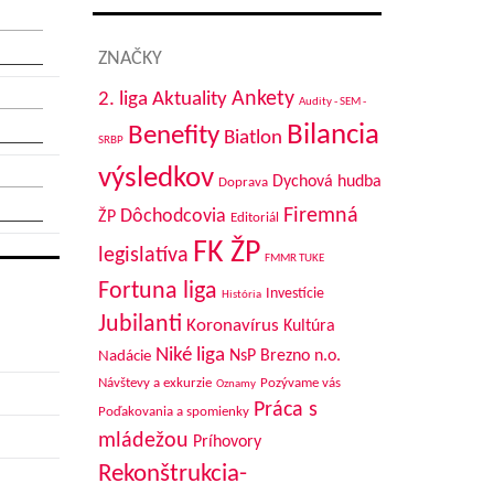
ZNAČKY
Aktuality
Ankety
2. liga
Audity - SEM -
Bilancia
Benefity
Biatlon
SRBP
výsledkov
Dychová hudba
Doprava
Firemná
Dôchodcovia
ŽP
Editoriál
FK ŽP
legislatíva
FMMR TUKE
Fortuna liga
Investície
História
Jubilanti
Koronavírus
Kultúra
Niké liga
NsP Brezno n.o.
Nadácie
Návštevy a exkurzie
Pozývame vás
Oznamy
Práca s
Poďakovania a spomienky
mládežou
Príhovory
Rekonštrukcia-