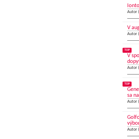
Ionto
Autor 
V au
Autor 
TOP
V sp
dopy
Autor 
TOP
Gene
sa na
Autor 
Golfo
výbo
Autor 