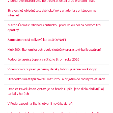
V pohárovej histórii sme po tretíkrát ostali pred bránami finále
Stravu si už objednáte z akéhokoľvek zariadenia s prístupom na
internet
Martin Čermák: Obchod s hutníckou produkciou bol na českom trhu
opatrný
Zamestnanecká palivová karta SLOVNAFT
Klub 500: Ekonomika potrebuje skutočný prorastový balík opatrení
Podporte jaseň z Lopeja v súťaži o Strom roka 2026
V nemocnici pripravujú denný detský tábor i jesenné workshopy
Stredoškolskú etapu zavŕšili maturitou a prijatím do rodiny železiarov
Umelec Pavel Siman vystavuje na hrade Ľupča, jeho diela obdivujú aj
turisti v horách
V Podbrezovej na Skalici otvorili novú kaviareň