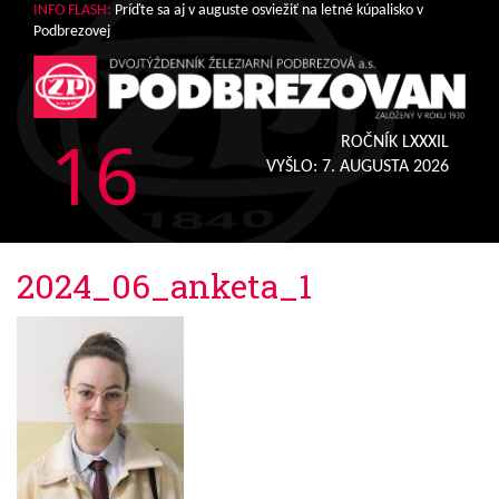
INFO FLASH:
Príďte sa aj v auguste osviežiť na letné kúpalisko v
Podbrezovej
16
ROČNÍK LXXXIL
VYŠLO:
7. AUGUSTA 2026
2024_06_anketa_1