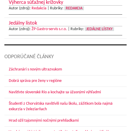
Výherca súťažnej krížovky
Autor (zdroj):
Redakcia
|
Rubriky:
REDAKCIA
Jedálny lístok
Autor (zdroj):
ŽP Gastro-servis s.r.o.
|
Rubriky:
JEDÁLNE LÍSTKY
ODPORÚČANÉ ČLÁNKY
Záchranári s novým ultrazvukom
Dobrá správa pre ženy v regióne
Navštívte slovenské Rio a kochajte sa úžasnými výhľadmi
Študenti z Chorvátska navštívili našu školu, zážitkom bola najmä
exkurzia v železiarňach
Hrad ožil tajomnými nočnými prehliadkami