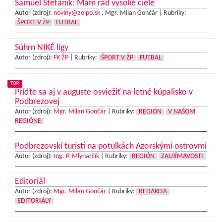
Samuel Štefánik: Mám rád vysoké ciele
Autor (zdroj):
noviny@zelpo.sk
, Mgr. Milan Gončár |
Rubriky:
ŠPORT V ŽP
FUTBAL
Súhrn NIKÉ ligy
Autor (zdroj):
FK ŽP
|
Rubriky:
ŠPORT V ŽP
FUTBAL
TOP
Príďte sa aj v auguste osviežiť na letné kúpalisko v
Podbrezovej
Autor (zdroj):
Mgr. Milan Gončár
|
Rubriky:
REGIÓN
V NAŠOM
REGIÓNE
Podbrezovskí turisti na potulkách Azorskými ostrovmi
Autor (zdroj):
Ing. P. Mlynarčík
|
Rubriky:
REGIÓN
ZAUJÍMAVOSTI
Editoriál
Autor (zdroj):
Mgr. Milan Gončár
|
Rubriky:
REDAKCIA
EDITORIÁLY