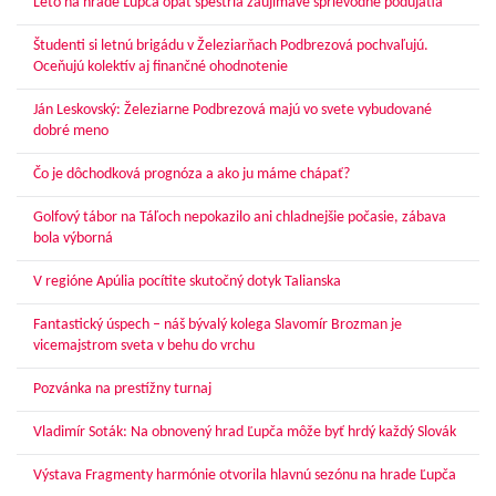
Leto na hrade Ľupča opäť spestria zaujímavé sprievodné podujatia
Študenti si letnú brigádu v Železiarňach Podbrezová pochvaľujú.
Oceňujú kolektív aj finančné ohodnotenie
Ján Leskovský: Železiarne Podbrezová majú vo svete vybudované
dobré meno
Čo je dôchodková prognóza a ako ju máme chápať?
Golfový tábor na Táľoch nepokazilo ani chladnejšie počasie, zábava
bola výborná
V regióne Apúlia pocítite skutočný dotyk Talianska
Fantastický úspech – náš bývalý kolega Slavomír Brozman je
vicemajstrom sveta v behu do vrchu
Pozvánka na prestížny turnaj
Vladimír Soták: Na obnovený hrad Ľupča môže byť hrdý každý Slovák
Výstava Fragmenty harmónie otvorila hlavnú sezónu na hrade Ľupča