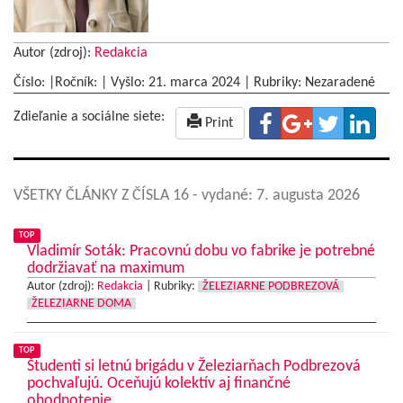
Autor (zdroj):
Redakcia
Číslo: |Ročník: | Vyšlo:
21. marca 2024
|
Rubriky: Nezaradené
Zdieľanie a sociálne siete:
Print
VŠETKY ČLÁNKY Z ČÍSLA 16
- vydané: 7. augusta 2026
TOP
Vladimír Soták: Pracovnú dobu vo fabrike je potrebné
dodržiavať na maximum
Autor (zdroj):
Redakcia
|
Rubriky:
ŽELEZIARNE PODBREZOVÁ
ŽELEZIARNE DOMA
TOP
Študenti si letnú brigádu v Železiarňach Podbrezová
pochvaľujú. Oceňujú kolektív aj finančné
ohodnotenie