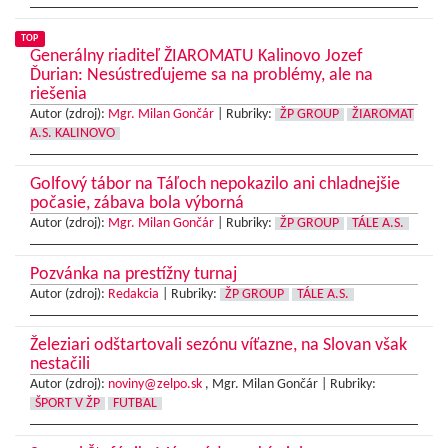
TOP
Generálny riaditeľ ŽIAROMATU Kalinovo Jozef
Ďurian: Nesústreďujeme sa na problémy, ale na
riešenia
Autor (zdroj):
Mgr. Milan Gončár
|
Rubriky:
ŽP GROUP
ŽIAROMAT
A.S. KALINOVO
Golfový tábor na Táľoch nepokazilo ani chladnejšie
počasie, zábava bola výborná
Autor (zdroj):
Mgr. Milan Gončár
|
Rubriky:
ŽP GROUP
TÁLE A.S.
Pozvánka na prestížny turnaj
Autor (zdroj):
Redakcia
|
Rubriky:
ŽP GROUP
TÁLE A.S.
Železiari odštartovali sezónu víťazne, na Slovan však
nestačili
Autor (zdroj):
noviny@zelpo.sk
, Mgr. Milan Gončár |
Rubriky:
ŠPORT V ŽP
FUTBAL