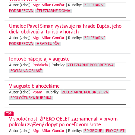
Autor (zdroj):
Mgr. Milan Gončár
|
Rubriky:
ŽELEZIARNE
PODBREZOVÁ
ŽELEZIARNE DOMA
Umelec Pavel Siman vystavuje na hrade Ľupča, jeho
diela obdivujú aj turisti v horách
Autor (zdroj):
Mgr. Milan Gončár
|
Rubriky:
ŽELEZIARNE
PODBREZOVÁ
HRAD ĽUPČA
Iontové nápoje aj v auguste
Autor (zdroj):
Redakcia
|
Rubriky:
ŽELEZIARNE PODBREZOVÁ
SOCIÁLNA OBLASŤ
V auguste blahoželáme
Autor (zdroj):
Ppam
|
Rubriky:
ŽELEZIARNE PODBREZOVÁ
SPOLOČENSKÁ RUBRIKA
TOP
V spoločnosti ŽP EKO QELET zaznamenali v prvom
polroku zvýšený dopyt po oceľovom šrote
Autor (zdroj):
Mgr. Milan Gončár
|
Rubriky:
ŽP GROUP
EKO QELET