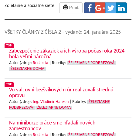
Zdieľanie a sociálne siete:
Print
VŠETKY ČLÁNKY Z ČÍSLA 2
- vydané: 24. januára 2025
TOP
Zabezpečenie zákaziek a ich výroba počas roka 2024
bola veľmi náročná
Autor (zdroj):
Redakcia
|
Rubriky:
ŽELEZIARNE PODBREZOVÁ
ŽELEZIARNE DOMA
TOP
Vo valcovni bezšvíkových rúr realizovali strednú
opravu
Autor (zdroj):
Ing. Vladimír Hanzen
|
Rubriky:
ŽELEZIARNE
PODBREZOVÁ
ŽELEZIARNE DOMA
Na miniburze práce sme hľadali nových
zamestnancov
Autor (zdroj):
Redakcia
|
Rubriky:
ŽELEZIARNE PODBREZOVÁ