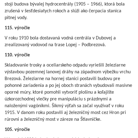
stojí budova bývalej hydrocentrály (1905 – 1966), ktorá bola
zrušená v šesťdesiatych rokoch a slúži ako čerpacia stanica
pitnej vody.
115. výročie
V roku 1910 bola dostavaná vodná centrála v Dubovej a
zrealizovaný vodovod na trase Lopej – Podbrezová.
110. výročie
Skladovanie trosky a oceliarskeho odpadu vyriešili železiarne
výstavbou pozemnej lanovej dráhy na západnom výbežku vrchu
Brezová. Železiarne na hornej stanici postavili budovu pre
pohonné zariadenia a po jej oboch stranách vybudovali masívne
oporné múry, ktoré pomohli vytvoriť plošinu a koľajište
úzkorozchodnej vlečky pre manipuláciu s prázdnymi a
naloženými vagónikmi. Šikmý výťah sa začal využívať v roku
1915. V danom roku postavili aj železničný most cez Hron pri
rúrovni a železničný most v záreze na Štiavničke.
105. výročie