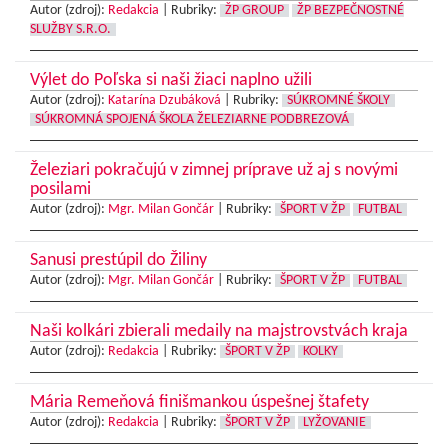
Autor (zdroj):
Redakcia
|
Rubriky:
ŽP GROUP
ŽP BEZPEČNOSTNÉ
SLUŽBY S.R.O.
Výlet do Poľska si naši žiaci naplno užili
Autor (zdroj):
Katarína Dzubáková
|
Rubriky:
SÚKROMNÉ ŠKOLY
SÚKROMNÁ SPOJENÁ ŠKOLA ŽELEZIARNE PODBREZOVÁ
Železiari pokračujú v zimnej príprave už aj s novými
posilami
Autor (zdroj):
Mgr. Milan Gončár
|
Rubriky:
ŠPORT V ŽP
FUTBAL
Sanusi prestúpil do Žiliny
Autor (zdroj):
Mgr. Milan Gončár
|
Rubriky:
ŠPORT V ŽP
FUTBAL
Naši kolkári zbierali medaily na majstrovstvách kraja
Autor (zdroj):
Redakcia
|
Rubriky:
ŠPORT V ŽP
KOLKY
Mária Remeňová finišmankou úspešnej štafety
Autor (zdroj):
Redakcia
|
Rubriky:
ŠPORT V ŽP
LYŽOVANIE