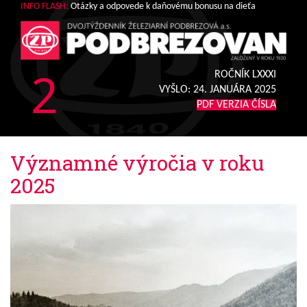
INFO FLASH:
Otázky a odpovede k daňovému bonusu na dieťa
2
ROČNÍK LXXXI
VYŠLO:
24. JANUÁRA 2025
PDF VERZIA ČÍSLA
Významné výročia v roku
2025