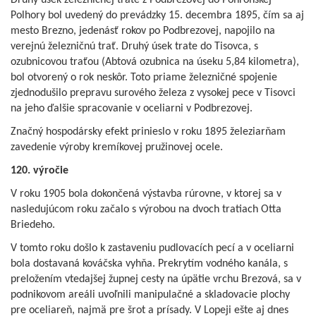
Polhory bol uvedený do prevádzky 15. decembra 1895, čím sa aj
mesto Brezno, jedenásť rokov po Podbrezovej, napojilo na
verejnú železničnú trať. Druhý úsek trate do Tisovca, s
ozubnicovou traťou (Abtová ozubnica na úseku 5,84 kilometra),
bol otvorený o rok neskôr. Toto priame železničné spojenie
zjednodušilo prepravu surového železa z vysokej pece v Tisovci
na jeho ďalšie spracovanie v oceliarni v Podbrezovej.
Značný hospodársky efekt prinieslo v roku 1895 železiarňam
zavedenie výroby kremíkovej pružinovej ocele.
120. výročie
V roku 1905 bola dokončená výstavba rúrovne, v ktorej sa v
nasledujúcom roku začalo s výrobou na dvoch tratiach Otta
Briedeho.
V tomto roku došlo k zastaveniu pudlovacích pecí a v oceliarni
bola dostavaná kováčska vyhňa. Prekrytím vodného kanála, s
preložením vtedajšej župnej cesty na úpätie vrchu Brezová, sa v
podnikovom areáli uvoľnili manipulačné a skladovacie plochy
pre oceliareň, najmä pre šrot a prísady. V Lopeji ešte aj dnes