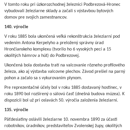
V tomto roku pri úzkorozchodnej železnici Podbrezová-Hronec
vybudovali železiarne sklady a začali s výstavbou bytových
domov pre svojich zamestnancov.
140. výročie
V roku 1885 bola ukončená veľká rekonštrukcia železiarní pod
vedením Antona Kerpelyho a preložený správny úrad
Hrončianskeho komplexu (tvorilo ho 6 vysokých pecí a 15
okolitých hámrov a hút) do Podbrezovej.
Ukončená bola dostavba tratí na valcovanie rôzneho profilového
železa, ako aj výstavba valcovne plechov. Závod prešiel na parný
pohon a začalo sa s vykurovaním plynom.
Pre reprezentačné účely bol v roku 1885 dostavaný hostinec, v
roku 1890 bol rozšírený o sálovú časť (dnešná budova múzea). K
dispozícii bol už pri oslavách 50. výročia založenia železiarní.
135. výročie
Päťdesiatiny oslávili železiarne 10. novembra 1890 za účasti
robotníkov, úradníkov, predstaviteľov Zvolenskej župy, okolitých