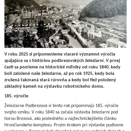
V roku 2025 si pripomenieme viaceré významné výročia
spájajúce sa s históriou podbrezovských železiarní. V prvej
časti sa pozrieme na historické míľniky od roku 1840, kedy
boli založené naše železiarne, až po rok 1925, kedy bola
zrušená takzvaná stará rúrovňa a kedy bol tiež položený
základný kameň na výstavbu robotníckeho domu.
185. výročie
Železiarne Podbrezová si tento rok pripomínajú 185. výročie
svojho vzniku. V roku 1840 sa začala výstavba železiarní pod
horou Brezová, ako posledného a najtechnickejšieho článku
Hrončianskeho komplexu. Prvým krokom pri výstavbe pudlovne