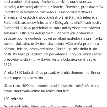
obcí a miest, zástupcov rímsko-katolíckeho duchovenstva,
baníckej a lesníckej akadémie z Banskej Štiavnice, predstaviteľov
uhorského kráľovského banského a lesného riaditeľstva z B.
Štiavnice, uhorských kráľovských strojární štátnych železníc z
Budapešti, zástupcov železiarní z Diósgyöru a oficiálnych hostí z
Budapešti. Oslavy prebiehali na smrekmi vyzdobenom nádvorí
železiarní. Oficiálna delegácia z Budapešti prišla vlakom o
desiatej hodine doobeda, po jej privítaní nasledovala prehliadka
závodu. Súčasťou osláv bola slávnostná svätá omša priamo na
nádvorí, kde bol postavený oltár. Obradu sa zúčastnilo tristo
hostí. Pri tejto príležitosti bol posvätený aj prvý stavebný kameň
brezovského chrámu, výstavba kostola bola ukončená v roku
1892.
V roku 1890 bola daná do prevádzky druhá siemens-martinská
pec s kapacitou osem ton.
Už od roku 1890 mali zamestnanci k dispozícii kolkáreň, ktorej
dráha smerovala kolmo na železničnú trať.
130. výročie
Druhý úsek železničnej trate z Podbrezovej do Pohronskej