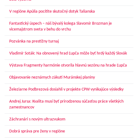
V regióne Apúlia pocítite skutočný dotyk Talianska
Fantastický úspech – náš bývalý kolega Slavomír Brozman je
vicemajstrom sveta v behu do vrchu
Pozvánka na prestížny turnaj
Vladimír Soták: Na obnovený hrad Ľupča môže byť hrdý každý Slovák
Výstava Fragmenty harmónie otvorila hlavnú sezónu na hrade Ľupča
Objavovanie neznámych zákutí Muránskej planiny
Železiarne Podbrezová dosiahli v projekte CPW vynikajúce výsledky
Andrej Jursa: Kvalita musí byť prirodzenou súčasťou práce všetkých
zamestnancov
Záchranári s novým ultrazvukom
Dobrá správa pre ženy v regióne