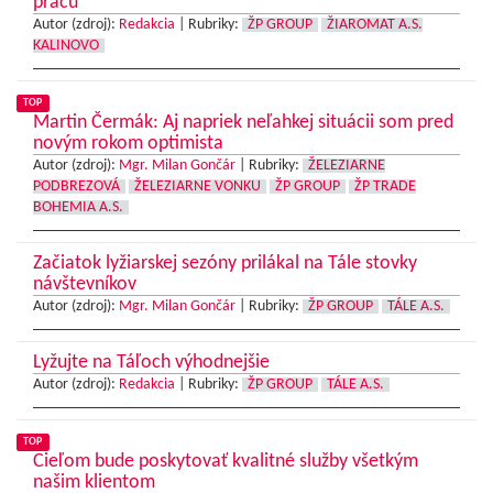
prácu
Autor (zdroj):
Redakcia
|
Rubriky:
ŽP GROUP
ŽIAROMAT A.S.
KALINOVO
TOP
Martin Čermák: Aj napriek neľahkej situácii som pred
novým rokom optimista
Autor (zdroj):
Mgr. Milan Gončár
|
Rubriky:
ŽELEZIARNE
PODBREZOVÁ
ŽELEZIARNE VONKU
ŽP GROUP
ŽP TRADE
BOHEMIA A.S.
Začiatok lyžiarskej sezóny prilákal na Tále stovky
návštevníkov
Autor (zdroj):
Mgr. Milan Gončár
|
Rubriky:
ŽP GROUP
TÁLE A.S.
Lyžujte na Táľoch výhodnejšie
Autor (zdroj):
Redakcia
|
Rubriky:
ŽP GROUP
TÁLE A.S.
TOP
Cieľom bude poskytovať kvalitné služby všetkým
našim klientom