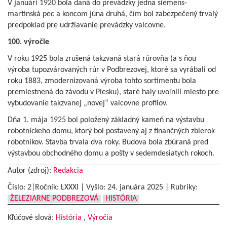
V januári 1920 bola daná do prevádzky jedna siemens-
martinská pec a koncom júna druhá, čím bol zabezpečený trvalý
predpoklad pre udržiavanie prevádzky valcovne.
100. výročie
V roku 1925 bola zrušená takzvaná stará rúrovňa (a s ňou
výroba tupozvárovaných rúr v Podbrezovej, ktoré sa vyrábali od
roku 1883, zmodernizovaná výroba tohto sortimentu bola
premiestnená do závodu v Piesku), staré haly uvoľnili miesto pre
vybudovanie takzvanej „novej“ valcovne profilov.
Dňa 1. mája 1925 bol položený základný kameň na výstavbu
robotníckeho domu, ktorý bol postavený aj z finančných zbierok
robotníkov. Stavba trvala dva roky. Budova bola zbúraná pred
výstavbou obchodného domu a pošty v sedemdesiatych rokoch.
Autor (zdroj):
Redakcia
Číslo: 2|Ročník: LXXXI | Vyšlo:
24. januára 2025
|
Rubriky:
ŽELEZIARNE PODBREZOVÁ
HISTÓRIA
Kľúčové slová:
História
,
Výročia