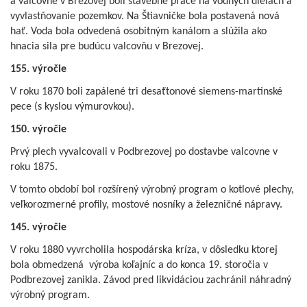
a valcovne v Brezovej boli stavebné práce na vodných dielach a
vyvlastňovanie pozemkov. Na Štiavničke bola postavená nová
hať. Voda bola odvedená osobitným kanálom a slúžila ako
hnacia sila pre budúcu valcovňu v Brezovej.
155. výročie
V roku 1870 boli zapálené tri desaťtonové siemens-martinské
pece (s kyslou výmurovkou).
150. výročie
Prvý plech vyvalcovali v Podbrezovej po dostavbe valcovne v
roku 1875.
V tomto období bol rozšírený výrobný program o kotlové plechy,
veľkorozmerné profily, mostové nosníky a železničné nápravy.
145. výročie
V roku 1880 vyvrcholila hospodárska kríza, v dôsledku ktorej
bola obmedzená výroba koľajníc a do konca 19. storočia v
Podbrezovej zanikla. Závod pred likvidáciou zachránil náhradný
výrobný program.