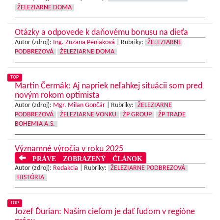
ŽELEZIARNE DOMA
Otázky a odpovede k daňovému bonusu na dieťa
Autor (zdroj):
Ing. Zuzana Peniaková
|
Rubriky:
ŽELEZIARNE
PODBREZOVÁ
ŽELEZIARNE DOMA
TOP
Martin Čermák: Aj napriek neľahkej situácii som pred
novým rokom optimista
Autor (zdroj):
Mgr. Milan Gončár
|
Rubriky:
ŽELEZIARNE
PODBREZOVÁ
ŽELEZIARNE VONKU
ŽP GROUP
ŽP TRADE
BOHEMIA A.S.
Významné výročia v roku 2025
PRÁVE ZOBRAZENÝ ČLÁNOK
Autor (zdroj):
Redakcia
|
Rubriky:
ŽELEZIARNE PODBREZOVÁ
HISTÓRIA
TOP
Jozef Ďurian: Naším cieľom je dať ľuďom v regióne