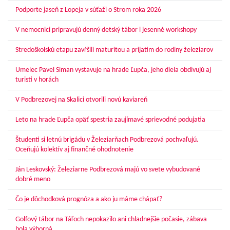
Podporte jaseň z Lopeja v súťaži o Strom roka 2026
V nemocnici pripravujú denný detský tábor i jesenné workshopy
Stredoškolskú etapu zavŕšili maturitou a prijatím do rodiny železiarov
Umelec Pavel Siman vystavuje na hrade Ľupča, jeho diela obdivujú aj
turisti v horách
V Podbrezovej na Skalici otvorili novú kaviareň
Leto na hrade Ľupča opäť spestria zaujímavé sprievodné podujatia
Študenti si letnú brigádu v Železiarňach Podbrezová pochvaľujú.
Oceňujú kolektív aj finančné ohodnotenie
Ján Leskovský: Železiarne Podbrezová majú vo svete vybudované
dobré meno
Čo je dôchodková prognóza a ako ju máme chápať?
Golfový tábor na Táľoch nepokazilo ani chladnejšie počasie, zábava
bola výborná