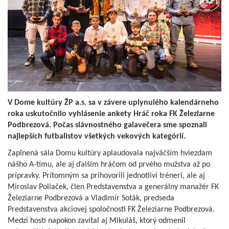
V Dome kultúry ŽP a.s. sa v závere uplynulého kalendárneho
roka uskutočnilo vyhlásenie ankety Hráč roka FK Železiarne
Podbrezová. Počas slávnostného galavečera sme spoznali
najlepších futbalistov všetkých vekových kategórií.
Zaplnená sála Domu kultúry aplaudovala najväčším hviezdam
nášho A-tímu, ale aj ďalším hráčom od prvého mužstva až po
prípravky. Prítomným sa prihovorili jednotliví tréneri, ale aj
Miroslav Poliaček, člen Predstavenstva a generálny manažér FK
Železiarne Podbrezová a Vladimír Soták, predseda
Predstavenstva akciovej spoločnosti FK Železiarne Podbrezová.
Medzi hostí napokon zavítal aj Mikuláš, ktorý odmenil