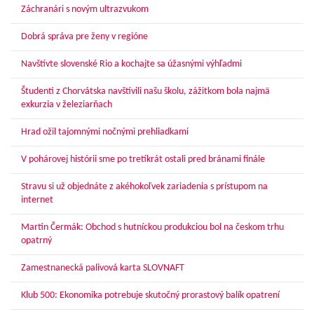
Záchranári s novým ultrazvukom
Dobrá správa pre ženy v regióne
Navštívte slovenské Rio a kochajte sa úžasnými výhľadmi
Študenti z Chorvátska navštívili našu školu, zážitkom bola najmä
exkurzia v železiarňach
Hrad ožil tajomnými nočnými prehliadkami
V pohárovej histórii sme po tretíkrát ostali pred bránami finále
Stravu si už objednáte z akéhokoľvek zariadenia s prístupom na
internet
Martin Čermák: Obchod s hutníckou produkciou bol na českom trhu
opatrný
Zamestnanecká palivová karta SLOVNAFT
Klub 500: Ekonomika potrebuje skutočný prorastový balík opatrení