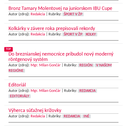
Bronz Tamary Molentovej na juniorskom IBU Cupe
Autor (zdroj):
Redakcia
|
Rubriky:
ŠPORT V ŽP
Kolkárky v závere roka prepisovali rekordy
Autor (zdroj):
Redakcia
|
Rubriky:
ŠPORT V ŽP
KOLKY
TOP
Do breznianskej nemocnice pribudol nový moderný
röntgenový systém
Autor (zdroj):
Mgr. Milan Gončár
|
Rubriky:
REGIÓN
V NAŠOM
REGIÓNE
Editoriál
Autor (zdroj):
Mgr. Milan Gončár
|
Rubriky:
REDAKCIA
EDITORIÁLY
Výherca súťažnej krížovky
Autor (zdroj):
Redakcia
|
Rubriky:
REDAKCIA
INÉ