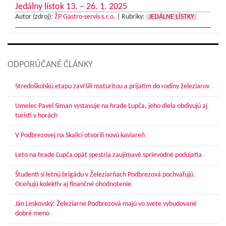
Jedálny lístok 13. – 26. 1. 2025
Autor (zdroj):
ŽP Gastro-servis s.r.o.
|
Rubriky:
JEDÁLNE LÍSTKY
ODPORÚČANÉ ČLÁNKY
Stredoškolskú etapu zavŕšili maturitou a prijatím do rodiny železiarov
Umelec Pavel Siman vystavuje na hrade Ľupča, jeho diela obdivujú aj
turisti v horách
V Podbrezovej na Skalici otvorili novú kaviareň
Leto na hrade Ľupča opäť spestria zaujímavé sprievodné podujatia
Študenti si letnú brigádu v Železiarňach Podbrezová pochvaľujú.
Oceňujú kolektív aj finančné ohodnotenie
Ján Leskovský: Železiarne Podbrezová majú vo svete vybudované
dobré meno