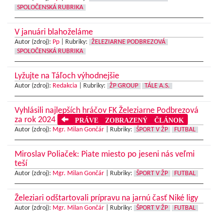
SPOLOČENSKÁ RUBRIKA
V januári blahoželáme
Autor (zdroj):
Pp
|
Rubriky:
ŽELEZIARNE PODBREZOVÁ
SPOLOČENSKÁ RUBRIKA
Lyžujte na Táľoch výhodnejšie
Autor (zdroj):
Redakcia
|
Rubriky:
ŽP GROUP
TÁLE A.S.
Vyhlásili najlepších hráčov FK Železiarne Podbrezová
za rok 2024
PRÁVE ZOBRAZENÝ ČLÁNOK
Autor (zdroj):
Mgr. Milan Gončár
|
Rubriky:
ŠPORT V ŽP
FUTBAL
Miroslav Poliaček: Piate miesto po jeseni nás veľmi
teší
Autor (zdroj):
Mgr. Milan Gončár
|
Rubriky:
ŠPORT V ŽP
FUTBAL
Železiari odštartovali prípravu na jarnú časť Niké ligy
Autor (zdroj):
Mgr. Milan Gončár
|
Rubriky:
ŠPORT V ŽP
FUTBAL