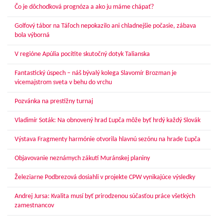
Čo je dôchodková prognóza a ako ju máme chápať?
Golfový tábor na Táľoch nepokazilo ani chladnejšie počasie, zábava
bola výborná
V regióne Apúlia pocítite skutočný dotyk Talianska
Fantastický úspech – náš bývalý kolega Slavomír Brozman je
vicemajstrom sveta v behu do vrchu
Pozvánka na prestížny turnaj
Vladimír Soták: Na obnovený hrad Ľupča môže byť hrdý každý Slovák
Výstava Fragmenty harmónie otvorila hlavnú sezónu na hrade Ľupča
Objavovanie neznámych zákutí Muránskej planiny
Železiarne Podbrezová dosiahli v projekte CPW vynikajúce výsledky
Andrej Jursa: Kvalita musí byť prirodzenou súčasťou práce všetkých
zamestnancov