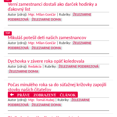
Verní zamestnanci dostali ako darček hodinky a
ďakovný list
Autor (zdroj):
Mgr. Milan Gončár
|
Rubriky:
ŽELEZIARNE
PODBREZOVÁ
ŽELEZIARNE DOMA
TOP
Mikuláš potešil deti našich zamestnancov
Autor (zdroj):
Mgr. Milan Gončár
|
Rubriky:
ŽELEZIARNE
PODBREZOVÁ
ŽELEZIARNE DOMA
Dychovka v závere roka opäť koledovala
Autor (zdroj):
Redakcia
|
Rubriky:
ŽELEZIARNE PODBREZOVÁ
ŽELEZIARNE DOMA
Počas minulého roka sa do súťažnej krížovky zapojili
stovky našich čitateľov
PRÁVE ZOBRAZENÝ ČLÁNOK
Autor (zdroj):
Mgr. Tomáš Kubej
|
Rubriky:
ŽELEZIARNE
PODBREZOVÁ
ŽELEZIARNE DOMA