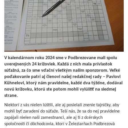
V kalendárnom roku 2024 sme v Podbrezovane mali spolu
uverejnených 24 krížoviek. Každá z nich mala prívlastok
súťažná, za čo sme vďační všetkým našim sponzorom. Veľké
poďakovanie patrí aj členovi našej redakčnej rady – Pavlovi
Kühnelovi, ktorý nám pravidelne, každé dva týždne, dodával
novú krížovku, ktorú ste potom mohli vylúštiť na siedmej
strane.
Niektorí z vás nielen lúštili, ale aj posielali znenie tajničky, aby
mohli byť zaradení do súťaže. Teší nás, že sa do nej pravidelne
zapájali nielen naši zamestnanci, ale aj tí z dcérskych
spoločností či dôchodcovia, ktorí v Železiarňach Podbrezová