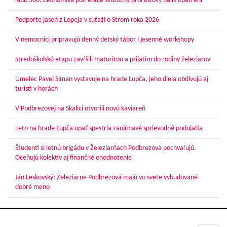
Klub 500: Ekonomika potrebuje skutočný prorastový balík opatrení
Podporte jaseň z Lopeja v súťaži o Strom roka 2026
V nemocnici pripravujú denný detský tábor i jesenné workshopy
Stredoškolskú etapu zavŕšili maturitou a prijatím do rodiny železiarov
Umelec Pavel Siman vystavuje na hrade Ľupča, jeho diela obdivujú aj
turisti v horách
V Podbrezovej na Skalici otvorili novú kaviareň
Leto na hrade Ľupča opäť spestria zaujímavé sprievodné podujatia
Študenti si letnú brigádu v Železiarňach Podbrezová pochvaľujú.
Oceňujú kolektív aj finančné ohodnotenie
Ján Leskovský: Železiarne Podbrezová majú vo svete vybudované
dobré meno