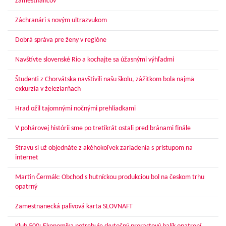
zamestnancov
Záchranári s novým ultrazvukom
Dobrá správa pre ženy v regióne
Navštívte slovenské Rio a kochajte sa úžasnými výhľadmi
Študenti z Chorvátska navštívili našu školu, zážitkom bola najmä
exkurzia v železiarňach
Hrad ožil tajomnými nočnými prehliadkami
V pohárovej histórii sme po tretíkrát ostali pred bránami finále
Stravu si už objednáte z akéhokoľvek zariadenia s prístupom na
internet
Martin Čermák: Obchod s hutníckou produkciou bol na českom trhu
opatrný
Zamestnanecká palivová karta SLOVNAFT