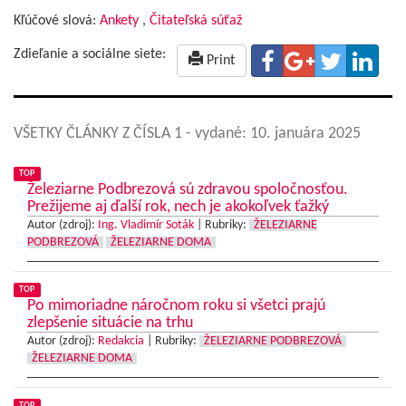
Kľúčové slová:
Ankety
,
Čitateľská súťaž
Zdieľanie a sociálne siete:
Print
VŠETKY ČLÁNKY Z ČÍSLA 1
- vydané: 10. januára 2025
TOP
Železiarne Podbrezová sú zdravou spoločnosťou.
Prežijeme aj ďalší rok, nech je akokoľvek ťažký
Autor (zdroj):
Ing. Vladimír Soták
|
Rubriky:
ŽELEZIARNE
PODBREZOVÁ
ŽELEZIARNE DOMA
TOP
Po mimoriadne náročnom roku si všetci prajú
zlepšenie situácie na trhu
Autor (zdroj):
Redakcia
|
Rubriky:
ŽELEZIARNE PODBREZOVÁ
ŽELEZIARNE DOMA
TOP