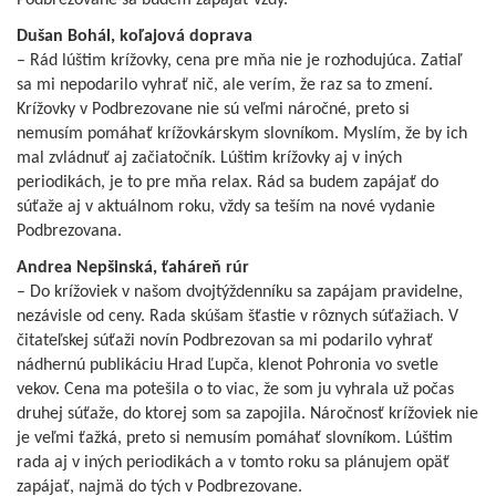
Dušan Bohál, koľajová doprava
– Rád lúštim krížovky, cena pre mňa nie je rozhodujúca. Zatiaľ
sa mi nepodarilo vyhrať nič, ale verím, že raz sa to zmení.
Krížovky v Podbrezovane nie sú veľmi náročné, preto si
nemusím pomáhať krížovkárskym slovníkom. Myslím, že by ich
mal zvládnuť aj začiatočník. Lúštim krížovky aj v iných
periodikách, je to pre mňa relax. Rád sa budem zapájať do
súťaže aj v aktuálnom roku, vždy sa teším na nové vydanie
Podbrezovana.
Andrea Nepšinská, ťaháreň rúr
– Do krížoviek v našom dvojtýždenníku sa zapájam pravidelne,
nezávisle od ceny. Rada skúšam šťastie v rôznych súťažiach. V
čitateľskej súťaži novín Podbrezovan sa mi podarilo vyhrať
nádhernú publikáciu Hrad Ľupča, klenot Pohronia vo svetle
vekov. Cena ma potešila o to viac, že som ju vyhrala už počas
druhej súťaže, do ktorej som sa zapojila. Náročnosť krížoviek nie
je veľmi ťažká, preto si nemusím pomáhať slovníkom. Lúštim
rada aj v iných periodikách a v tomto roku sa plánujem opäť
zapájať, najmä do tých v Podbrezovane.