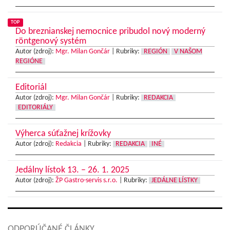
TOP
Do breznianskej nemocnice pribudol nový moderný
röntgenový systém
Autor (zdroj):
Mgr. Milan Gončár
|
Rubriky:
REGIÓN
V NAŠOM
REGIÓNE
Editoriál
Autor (zdroj):
Mgr. Milan Gončár
|
Rubriky:
REDAKCIA
EDITORIÁLY
Výherca súťažnej krížovky
Autor (zdroj):
Redakcia
|
Rubriky:
REDAKCIA
INÉ
Jedálny lístok 13. – 26. 1. 2025
Autor (zdroj):
ŽP Gastro-servis s.r.o.
|
Rubriky:
JEDÁLNE LÍSTKY
ODPORÚČANÉ ČLÁNKY