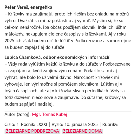
Peter Vereš, energetika
– Krížovky ma zaujímajú, preto ich riešim bez ohľadu na možnú
výhru. Dvakrát sa mi už pošťastilo aj vyhrať. Myslím si, že sú
celkom nenáročné, iba občas použijem slovník. Inde ich lúštim
málokedy, nekupujem cielene časopisy s krížovkami. Aj v roku
2025 ich však budem určite lúštiť v Podbrezovane a samozrejme
sa budem zapájať aj do súťaže.
Ľubica Chamková, odbor ekonomických informácií
– Vždy rada vylúštim každú krížovku a do súťaže v Podbrezovane
sa zapájam aj kvôli zaujímavým cenám. Podarilo sa mi aj
vyhrať, ale bolo to už veľmi dávno. Náročnosť krížoviek mi
vyhovuje, len výnimočne si pomôžem slovníkom. Lúštim aj v
iných časopisoch, ale aj v krížovkárskych periodikách. Vždy sa
totiž dozviem niečo nové a zaujímavé. Do súťažnej krížovky sa
budem zapájať i naďalej.
Autor (zdroj):
Mgr. Tomáš Kubej
Číslo: 1|Ročník: LXXXI | Vyšlo:
10. januára 2025
|
Rubriky:
ŽELEZIARNE PODBREZOVÁ
ŽELEZIARNE DOMA