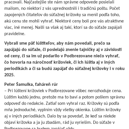
pracovali. Najčastejšie ste nám správne odpovede posielali
mailom, no niektorí z vás uprednostnili i tradičnú poštu. Počet
zapojených čitateľov do súťažnej krížovky sa menil podľa toho,
akú cenu ste mohli vyhrať. Niektoré ceny boli pre vás atraktívne
viac, iné menej. Našli sa však aj takí, ktorí sa do súťaže zapájali
pravidelne.
Vybrali sme päť lúštiteľov, aby nám povedali, prečo sa
zapájajú do súťaže, či posielajú znenie tajničky aj v závislosti
od ceny, či sa im už podarilo v Podbrezovane niečo vyhrať,
čo hovoria na náročnosť krížoviek, či ich lúštia aj v iných
periodikách a či sa budú zapájať do súťažnej krížovky i v roku
2025.
Peter Šamulka, ťaháreň rúr
– Pri lúštení krížoviek v Podbrezovane vôbec nerozhoduje cena.
Lúštim každú jednu, pretože ma to baví a potom pošlem správnu
odpoveď do redakcie. Zatiaľ som vyhral raz. Krížovky sú podľa
mňa jednoduché, vyplním vždy všetky okienka. Lúštim krížovky
aj v iných periodikách. Dalo by sa povedať, že keď sa niekde
objaví krížovka a ja ju zbadám, rád ju vyriešim. Do súťaže v
Podbrezovane sa budem zapájať vždy.