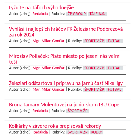
Lyžujte na Táľoch výhodnejšie
Autor (zdroj):
Redakcia
|
Rubriky:
ŽP GROUP
TÁLE A.S.
Vyhlásili najlepších hráčov FK Železiarne Podbrezová
za rok 2024
Autor (zdroj):
Mgr. Milan Gončár
|
Rubriky:
ŠPORT V ŽP
FUTBAL
Miroslav Poliaček: Piate miesto po jeseni nás veľmi
teší
Autor (zdroj):
Mgr. Milan Gončár
|
Rubriky:
ŠPORT V ŽP
FUTBAL
Železiari odštartovali prípravu na jarnú časť Niké ligy
Autor (zdroj):
Mgr. Milan Gončár
|
Rubriky:
ŠPORT V ŽP
FUTBAL
Bronz Tamary Molentovej na juniorskom IBU Cupe
Autor (zdroj):
Redakcia
|
Rubriky:
ŠPORT V ŽP
Kolkárky v závere roka prepisovali rekordy
Autor (zdroj):
Redakcia
|
Rubriky:
ŠPORT V ŽP
KOLKY