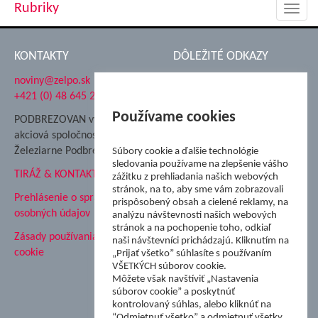
Rubriky
Toggl
navig
KONTAKTY
DÔLEŽITÉ ODKAZY
noviny@zelpo.sk
Hrad Ľupča
+421 (0) 48 645 2711
Súkromná spojená škola ŽP
Nadácia Železiarne
Používame cookies
PODBREZOVAN vydáva
Podbrezová
akciová spoločnosť
Hutnícke múzeum
Železiarne Podbrezová
Súbory cookie a ďalšie technológie
ŽP Informatika s.r.o.
sledovania používame na zlepšenie vášho
TIRÁŽ & KONTAKT
ŠK Železiarne Podbrezová
zážitku z prehliadania našich webových
Tále a.s.
stránok, na to, aby sme vám zobrazovali
Prehlásenie o spracovaní
prispôsobený obsah a cielené reklamy, na
osobných údajov
analýzu návštevnosti našich webových
stránok a na pochopenie toho, odkiaľ
Zásady používania súborov
naši návštevníci prichádzajú. Kliknutím na
cookie
„Prijať všetko” súhlasíte s používaním
VŠETKÝCH súborov cookie.
Môžete však navštíviť „Nastavenia
súborov cookie” a poskytnúť
kontrolovaný súhlas, alebo kliknúť na
“Odmietnuť všetko” a odmietnuť všetky