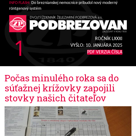
INFO FLASH:
Do breznianskej nemocnice pribudol nový moderný
röntgenový systém
1
ROČNÍK LXXXI
VYŠLO:
10. JANUÁRA 2025
PDF VERZIA ČÍSLA
Počas minulého roka sa do
súťažnej krížovky zapojili
stovky našich čitateľov