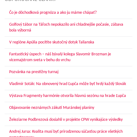
Čo je dôchodková prognóza a ako ju máme chápať?
Golfový tábor na Táľoch nepokazilo ani chladnejšie počasie, zábava
bola výborná
V regióne Apúlia pocítite skutočný dotyk Talianska
Fantastický úspech – náš bývalý kolega Slavomír Brozman je
vicemajstrom sveta v behu do vrchu
Pozvánka na prestížny turnaj
Vladimír Soták: Na obnovený hrad Ľupča môže byť hrdý každý Slovák
Výstava Fragmenty harmónie otvorila hlavnú sezónu na hrade Ľupča
Objavovanie neznámych zákutí Muránskej planiny
Železiarne Podbrezová dosiahli v projekte CPW vynikajúce výsledky
Andrej Jursa: Kvalita musí byť prirodzenou súčasťou práce všetkých