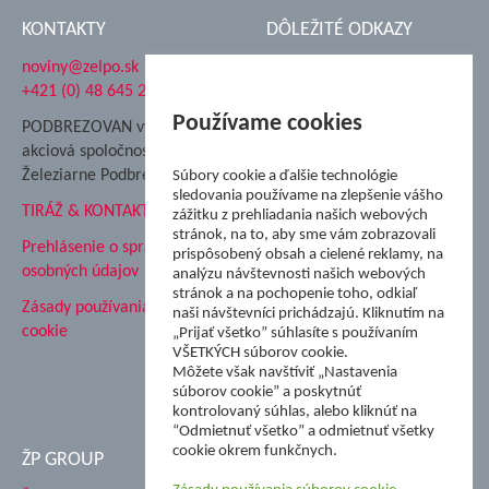
KONTAKTY
DÔLEŽITÉ ODKAZY
noviny@zelpo.sk
Hrad Ľupča
+421 (0) 48 645 2711
Súkromná spojená škola ŽP
Nadácia Železiarne
Používame cookies
PODBREZOVAN vydáva
Podbrezová
akciová spoločnosť
Hutnícke múzeum
Železiarne Podbrezová
Súbory cookie a ďalšie technológie
ŽP Informatika s.r.o.
sledovania používame na zlepšenie vášho
TIRÁŽ & KONTAKT
ŠK Železiarne Podbrezová
zážitku z prehliadania našich webových
Tále a.s.
stránok, na to, aby sme vám zobrazovali
Prehlásenie o spracovaní
prispôsobený obsah a cielené reklamy, na
osobných údajov
analýzu návštevnosti našich webových
stránok a na pochopenie toho, odkiaľ
Zásady používania súborov
naši návštevníci prichádzajú. Kliknutím na
cookie
„Prijať všetko” súhlasíte s používaním
VŠETKÝCH súborov cookie.
Môžete však navštíviť „Nastavenia
súborov cookie” a poskytnúť
kontrolovaný súhlas, alebo kliknúť na
“Odmietnuť všetko” a odmietnuť všetky
cookie okrem funkčnych.
ŽP GROUP