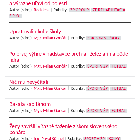
a výrazne uľaví od bolesti
Autor (zdroj):
Redakcia
|
Rubriky:
ŽP GROUP
ŽP REHABILITÁCIA
S.R.O.
Upratovali okolie školy
Autor (zdroj):
Mgr. Milan Gončár
|
Rubriky:
SÚKROMNÉ ŠKOLY
Po prvej výhre v nadstavbe prehrali železiari na pôde
lídra
Autor (zdroj):
Mgr. Milan Gončár
|
Rubriky:
ŠPORT V ŽP
FUTBAL
Nič mu nevyčítali
Autor (zdroj):
Mgr. Milan Gončár
|
Rubriky:
ŠPORT V ŽP
FUTBAL
Bakaľa kapitánom
Autor (zdroj):
Mgr. Milan Gončár
|
Rubriky:
ŠPORT V ŽP
FUTBAL
Ženy zavŕšili víťazné ťaženie ziskom slovenského
pohára
Autor (zdroj):
Ing. Pavol Kühnel
|
Rubriky:
ŠPORT V ŽP
KOLKY