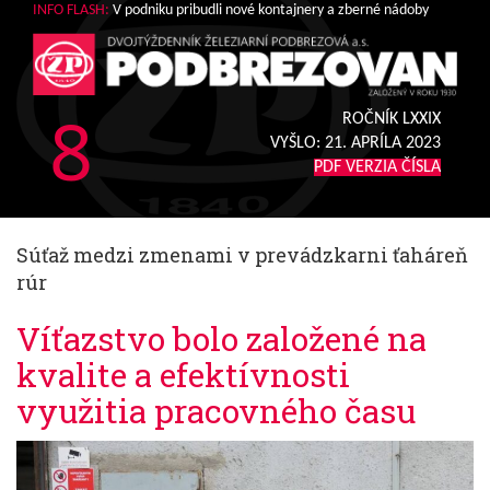
INFO FLASH:
V podniku pribudli nové kontajnery a zberné nádoby
8
ROČNÍK LXXIX
VYŠLO:
21. APRÍLA 2023
PDF VERZIA ČÍSLA
Súťaž medzi zmenami v prevádzkarni ťaháreň
rúr
Víťazstvo bolo založené na
kvalite a efektívnosti
využitia pracovného času