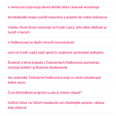
V nemocnici pripravujú denný detský tábor i jesenné workshopy
Stredoškolskú etapu zavŕšili maturitou a prijatím do rodiny železiarov
Umelec Pavel Siman vystavuje na hrade Ľupča, jeho diela obdivujú aj
turisti v horách
V Podbrezovej na Skalici otvorili novú kaviareň
Leto na hrade Ľupča opäť spestria zaujímavé sprievodné podujatia
Študenti si letnú brigádu v Železiarňach Podbrezová pochvaľujú.
Oceňujú kolektív aj finančné ohodnotenie
Ján Leskovský: Železiarne Podbrezová majú vo svete vybudované
dobré meno
Čo je dôchodková prognóza a ako ju máme chápať?
Golfový tábor na Táľoch nepokazilo ani chladnejšie počasie, zábava
bola výborná