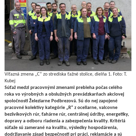
Víťazná zmena „C“ zo strediska ťažné stolice, dielňa 1. Foto: T.
Kubej
Súťaž medzi pracovnými zmenami prebieha počas celého
roka vo výrobných a obslužných prevádzkarňach akciovej
spoločnosti Železiarne Podbrezová. Sú do nej zapojené
pracovné kolektívy kategórie „R“ z oceliarne, valcovne
bezšvíkových rúr, ťahárne rúr, centrálnej údržby, energetiky,
dopravy a odboru riadenia a zabezpečenia kvality. Kritériá
súťaže sú zamerané na kvalitu, výsledky hospodárenia,
dodržiavanie zásad bezpečnosti pri práci, reklamácie a sú