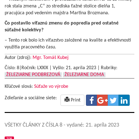
rok stala zmena „C“ zo strediska ťažné stolice dielňa 1,
pracujúca pod vedením majstra Martina Brozmana.
Čo postavilo víťaznú zmenu do popredia pred ostatné
súťažné kolektívy?
– Tento rok bolo ich víťazstvo založené na kvalite a efektívnosti
využitia pracovného času.
Autor (zdroj):
Mgr. Tomáš Kubej
Číslo: 8|Ročník: LXXIX | Vyšlo:
21. apríla 2023
|
Rubriky:
ŽELEZIARNE PODBREZOVÁ
ŽELEZIARNE DOMA
Kľúčové slová:
Súťaže vo výrobe
Zdieľanie a sociálne siete:
Print
VŠETKY ČLÁNKY Z ČÍSLA 8
- vydané: 21. apríla 2023
TOP