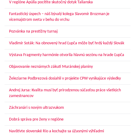
V regióne Apúlia pocítite skutočný dotyk Talianska
Fantastický úspech – náš bývalý kolega Slavomír Brozman je
vicemajstrom sveta v behu do vrchu
Pozvánka na prestížny turnaj
Vladimír Soták: Na obnovený hrad Ľupča môže byť hrdý každý Slovák
Výstava Fragmenty harmónie otvorila hlavnú sezónu na hrade Ľupča
Objavovanie neznámych zákutí Muránskej planiny
Železiarne Podbrezová dosiahli v projekte CPW vynikajúce výsledky
Andrej Jursa: Kvalita musí byť prirodzenou súčasťou práce všetkých
zamestnancov
Záchranári s novým ultrazvukom
Dobrá správa pre ženy v regióne
Navštívte slovenské Rio a kochajte sa úžasnými výhľadmi