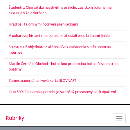
Študenti z Chorvátska navštívili našu školu, zážitkom bola najmä
exkurzia v železiarňach
Hrad ožil tajomnými nočnými prehliadkami
V pohárovej histórii sme po tretíkrát ostali pred bránami finále
Stravu si už objednáte z akéhokoľvek zariadenia s prístupom na
internet
Martin Čermák: Obchod s hutníckou produkciou bol na českom trhu
opatrný
Zamestnanecká palivová karta SLOVNAFT
Klub 500: Ekonomika potrebuje skutočný prorastový balík opatrení
Rubriky
Toggl
navig