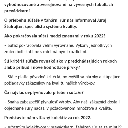
vyhodnocované a zverejňované na vývesných tabuliach
prevádzkarní.
O priebehu súťaže v ťahárni rúr nás informoval Juraj
Štulrajter, špecialista systému kvality.
Ako pokračovala súťaž medzi zmenami v roku 2022?
– Súťaž pokračovala veľmi vyrovnane. Výkony jednotlivých
zmien boli stabilné s minimálnymi rozdielmi.
Sú kritériá súťaže rovnaké ako v predchádzajúcich rokoch
alebo pribudli nové hodnotiace prvky?
– Stále platia pôvodné kritériá, no zvýšili sa nároky a stúpajúce
požiadavky zákazníkov na kvalitu našich výrobkov.
Čo najviac ovplyvňovalo priebeh súťaže?
– Snaha zabezpečiť plynulosť výroby. Aby naši zákazníci dostali
objednané rúry načas, v požadovanom množstve a kvalite.
Predstavte nám víťazný kolektív za rok 2022.
– Víťazným kolektívom v prevádzkarni ťaháreň rúr sa za minulý