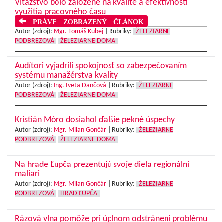
Víťazstvo bolo založené na kvalite a efektívnosti
využitia pracovného času
PRÁVE ZOBRAZENÝ ČLÁNOK
Autor (zdroj):
Mgr. Tomáš Kubej
|
Rubriky:
ŽELEZIARNE
PODBREZOVÁ
ŽELEZIARNE DOMA
Audítori vyjadrili spokojnosť so zabezpečovaním
systému manažérstva kvality
Autor (zdroj):
Ing. Iveta Dančová
|
Rubriky:
ŽELEZIARNE
PODBREZOVÁ
ŽELEZIARNE DOMA
Kristián Móro dosiahol ďalšie pekné úspechy
Autor (zdroj):
Mgr. Milan Gončár
|
Rubriky:
ŽELEZIARNE
PODBREZOVÁ
ŽELEZIARNE DOMA
Na hrade Ľupča prezentujú svoje diela regionálni
maliari
Autor (zdroj):
Mgr. Milan Gončár
|
Rubriky:
ŽELEZIARNE
PODBREZOVÁ
HRAD ĽUPČA
Rázová vlna pomôže pri úplnom odstránení problému