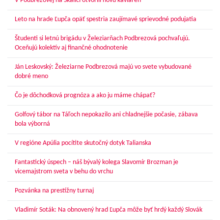
V Podbrezovej na Skalici otvorili novú kaviareň
Leto na hrade Ľupča opäť spestria zaujímavé sprievodné podujatia
Študenti si letnú brigádu v Železiarňach Podbrezová pochvaľujú.
Oceňujú kolektív aj finančné ohodnotenie
Ján Leskovský: Železiarne Podbrezová majú vo svete vybudované
dobré meno
Čo je dôchodková prognóza a ako ju máme chápať?
Golfový tábor na Táľoch nepokazilo ani chladnejšie počasie, zábava
bola výborná
V regióne Apúlia pocítite skutočný dotyk Talianska
Fantastický úspech – náš bývalý kolega Slavomír Brozman je
vicemajstrom sveta v behu do vrchu
Pozvánka na prestížny turnaj
Vladimír Soták: Na obnovený hrad Ľupča môže byť hrdý každý Slovák