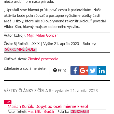
niečo urobili pre našu prírodu.
„Upratali sme hlavnú prístupovú cestu k parkoviskám. Naša
aktivita bude pokračovať a postupne vyčistíme všetky časti
areálu školy, ktoré nie sú ovplyvnené rekonštrukciou,“ povedal
Viktor Kán, hlavný majster odborného výcviku.
Autor (zdroj):
Mgr. Milan Gončár
Číslo: 8|Ročník: LXXIX | Vyšlo:
21. apríla 2023
|
Rubriky:
SÚKROMNÉ ŠKOLY
Kľúčové slová:
Životné prostredie
Zdieľanie a sociálne siete:
Print
VŠETKY ČLÁNKY Z ČÍSLA 8
- vydané: 21. apríla 2023
TOP
Marian Kurčík: Dopyt po oceli mierne klesol
Autor (zdroj):
Mgr. Milan Gončár
|
Rubriky:
ŽELEZIARNE