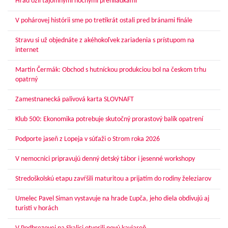
Hrad ožil tajomnými nočnými prehliadkami
V pohárovej histórii sme po tretíkrát ostali pred bránami finále
Stravu si už objednáte z akéhokoľvek zariadenia s prístupom na
internet
Martin Čermák: Obchod s hutníckou produkciou bol na českom trhu
opatrný
Zamestnanecká palivová karta SLOVNAFT
Klub 500: Ekonomika potrebuje skutočný prorastový balík opatrení
Podporte jaseň z Lopeja v súťaži o Strom roka 2026
V nemocnici pripravujú denný detský tábor i jesenné workshopy
Stredoškolskú etapu zavŕšili maturitou a prijatím do rodiny železiarov
Umelec Pavel Siman vystavuje na hrade Ľupča, jeho diela obdivujú aj
turisti v horách