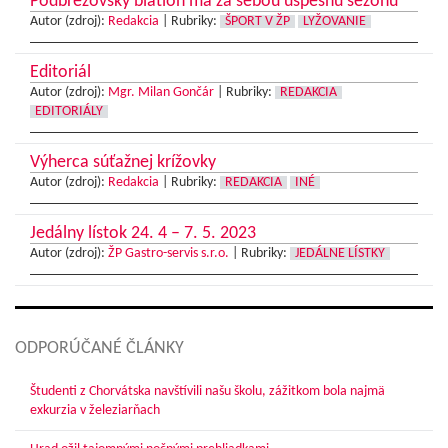
Podbrezovský biatlon má za sebou úspešnú sezónu
Autor (zdroj):
Redakcia
|
Rubriky:
ŠPORT V ŽP
LYŽOVANIE
Editoriál
Autor (zdroj):
Mgr. Milan Gončár
|
Rubriky:
REDAKCIA
EDITORIÁLY
Výherca súťažnej krížovky
Autor (zdroj):
Redakcia
|
Rubriky:
REDAKCIA
INÉ
Jedálny lístok 24. 4 – 7. 5. 2023
Autor (zdroj):
ŽP Gastro-servis s.r.o.
|
Rubriky:
JEDÁLNE LÍSTKY
ODPORÚČANÉ ČLÁNKY
Študenti z Chorvátska navštívili našu školu, zážitkom bola najmä
exkurzia v železiarňach