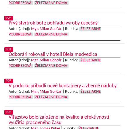
PODBREZOVÁ
ŽELEZIARNE DOMA
TOP
Prvý štvrťrok bol z pohľadu výroby úspešný
Autor (zdroj):
Mgr. Milan Gončár
|
Rubriky:
ŽELEZIARNE
PODBREZOVÁ
ŽELEZIARNE DOMA
TOP
Odborári rokovali v hoteli Biela medvedica
Autor (zdroj):
Mgr. Milan Gončár
|
Rubriky:
ŽELEZIARNE
PODBREZOVÁ
ŽELEZIARNE DOMA
TOP
V podniku pribudli nové kontajnery a zberné nádoby
Autor (zdroj):
Mgr. Milan Gončár
|
Rubriky:
ŽELEZIARNE
PODBREZOVÁ
ŽELEZIARNE DOMA
TOP
Víťazstvo bolo založené na kvalite a efektívnosti
využitia pracovného času
Autor (zdroj):
Mgr. Tomáš Kubej
|
Rubriky:
ŽELEZIARNE