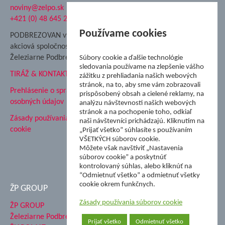
noviny@zelpo.sk
Hrad Ľupča
+421 (0) 48 645 2711
Súkromná spojená škola ŽP
Nadácia Železiarne
Používame cookies
PODBREZOVAN vydáva
Podbrezová
akciová spoločnosť
Hutnícke múzeum
Železiarne Podbrezová
Súbory cookie a ďalšie technológie
ŽP Informatika s.r.o.
sledovania používame na zlepšenie vášho
TIRÁŽ & KONTAKT
ŠK Železiarne Podbrezová
zážitku z prehliadania našich webových
stránok, na to, aby sme vám zobrazovali
Tále a.s.
Prehlásenie o spracovaní
prispôsobený obsah a cielené reklamy, na
osobných údajov
analýzu návštevnosti našich webových
stránok a na pochopenie toho, odkiaľ
Zásady používania súborov
naši návštevníci prichádzajú. Kliknutím na
cookie
„Prijať všetko” súhlasíte s používaním
VŠETKÝCH súborov cookie.
Môžete však navštíviť „Nastavenia
súborov cookie” a poskytnúť
kontrolovaný súhlas, alebo kliknúť na
“Odmietnuť všetko” a odmietnuť všetky
cookie okrem funkčnych.
ŽP GROUP
Zásady používania súborov cookie
ŽP GROUP
Železiarne Podbrezová a.s.
Prijať všetko
Odmietnuť všetko