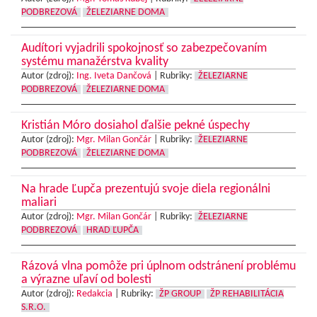
PODBREZOVÁ
ŽELEZIARNE DOMA
Audítori vyjadrili spokojnosť so zabezpečovaním
systému manažérstva kvality
Autor (zdroj):
Ing. Iveta Dančová
|
Rubriky:
ŽELEZIARNE
PODBREZOVÁ
ŽELEZIARNE DOMA
Kristián Móro dosiahol ďalšie pekné úspechy
Autor (zdroj):
Mgr. Milan Gončár
|
Rubriky:
ŽELEZIARNE
PODBREZOVÁ
ŽELEZIARNE DOMA
Na hrade Ľupča prezentujú svoje diela regionálni
maliari
Autor (zdroj):
Mgr. Milan Gončár
|
Rubriky:
ŽELEZIARNE
PODBREZOVÁ
HRAD ĽUPČA
Rázová vlna pomôže pri úplnom odstránení problému
a výrazne uľaví od bolesti
Autor (zdroj):
Redakcia
|
Rubriky:
ŽP GROUP
ŽP REHABILITÁCIA
S.R.O.