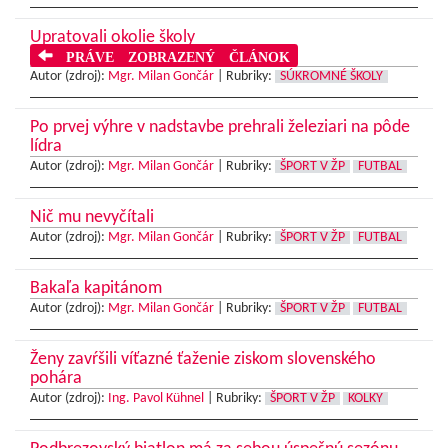
Upratovali okolie školy
PRÁVE ZOBRAZENÝ ČLÁNOK
Autor (zdroj):
Mgr. Milan Gončár
|
Rubriky:
SÚKROMNÉ ŠKOLY
Po prvej výhre v nadstavbe prehrali železiari na pôde
lídra
Autor (zdroj):
Mgr. Milan Gončár
|
Rubriky:
ŠPORT V ŽP
FUTBAL
Nič mu nevyčítali
Autor (zdroj):
Mgr. Milan Gončár
|
Rubriky:
ŠPORT V ŽP
FUTBAL
Bakaľa kapitánom
Autor (zdroj):
Mgr. Milan Gončár
|
Rubriky:
ŠPORT V ŽP
FUTBAL
Ženy zavŕšili víťazné ťaženie ziskom slovenského
pohára
Autor (zdroj):
Ing. Pavol Kühnel
|
Rubriky:
ŠPORT V ŽP
KOLKY