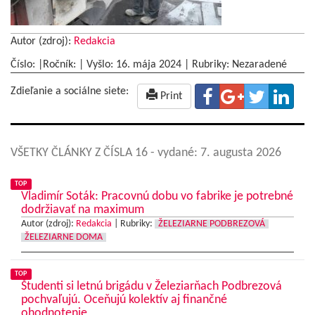
Autor (zdroj):
Redakcia
Číslo: |Ročník: | Vyšlo:
16. mája 2024
|
Rubriky: Nezaradené
Zdieľanie a sociálne siete:
Print
VŠETKY ČLÁNKY Z ČÍSLA 16
- vydané: 7. augusta 2026
TOP
Vladimír Soták: Pracovnú dobu vo fabrike je potrebné
dodržiavať na maximum
Autor (zdroj):
Redakcia
|
Rubriky:
ŽELEZIARNE PODBREZOVÁ
ŽELEZIARNE DOMA
TOP
Študenti si letnú brigádu v Železiarňach Podbrezová
pochvaľujú. Oceňujú kolektív aj finančné
ohodnotenie