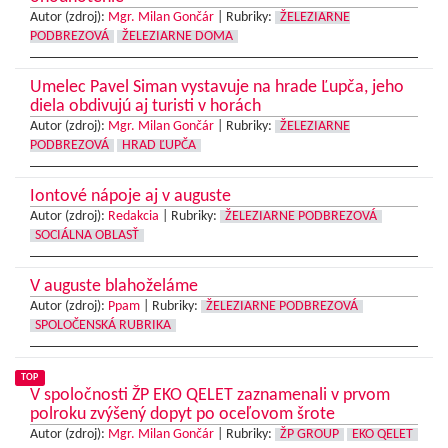
Autor (zdroj):
Mgr. Milan Gončár
|
Rubriky:
ŽELEZIARNE
PODBREZOVÁ
ŽELEZIARNE DOMA
Umelec Pavel Siman vystavuje na hrade Ľupča, jeho
diela obdivujú aj turisti v horách
Autor (zdroj):
Mgr. Milan Gončár
|
Rubriky:
ŽELEZIARNE
PODBREZOVÁ
HRAD ĽUPČA
Iontové nápoje aj v auguste
Autor (zdroj):
Redakcia
|
Rubriky:
ŽELEZIARNE PODBREZOVÁ
SOCIÁLNA OBLASŤ
V auguste blahoželáme
Autor (zdroj):
Ppam
|
Rubriky:
ŽELEZIARNE PODBREZOVÁ
SPOLOČENSKÁ RUBRIKA
TOP
V spoločnosti ŽP EKO QELET zaznamenali v prvom
polroku zvýšený dopyt po oceľovom šrote
Autor (zdroj):
Mgr. Milan Gončár
|
Rubriky:
ŽP GROUP
EKO QELET