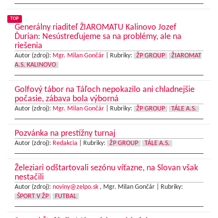
TOP
Generálny riaditeľ ŽIAROMATU Kalinovo Jozef
Ďurian: Nesústreďujeme sa na problémy, ale na
riešenia
Autor (zdroj):
Mgr. Milan Gončár
|
Rubriky:
ŽP GROUP
ŽIAROMAT
A.S. KALINOVO
Golfový tábor na Táľoch nepokazilo ani chladnejšie
počasie, zábava bola výborná
Autor (zdroj):
Mgr. Milan Gončár
|
Rubriky:
ŽP GROUP
TÁLE A.S.
Pozvánka na prestížny turnaj
Autor (zdroj):
Redakcia
|
Rubriky:
ŽP GROUP
TÁLE A.S.
Železiari odštartovali sezónu víťazne, na Slovan však
nestačili
Autor (zdroj):
noviny@zelpo.sk
, Mgr. Milan Gončár |
Rubriky:
ŠPORT V ŽP
FUTBAL