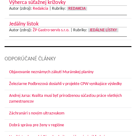
Výherca súťažnej krížovky
Autor (zdroj):
Redakcia
|
Rubriky:
REDAKCIA
Jedálny lístok
Autor (zdroj):
ŽP Gastro-servis s.r.o.
|
Rubriky:
JEDÁLNE LÍSTKY
ODPORÚČANÉ ČLÁNKY
Objavovanie neznámych zákutí Muránskej planiny
Železiarne Podbrezová dosiahli v projekte CPW vynikajúce výsledky
Andrej Jursa: Kvalita musí byť prirodzenou súčasťou práce všetkých
zamestnancov
Záchranári s novým ultrazvukom
Dobrá správa pre ženy v regióne