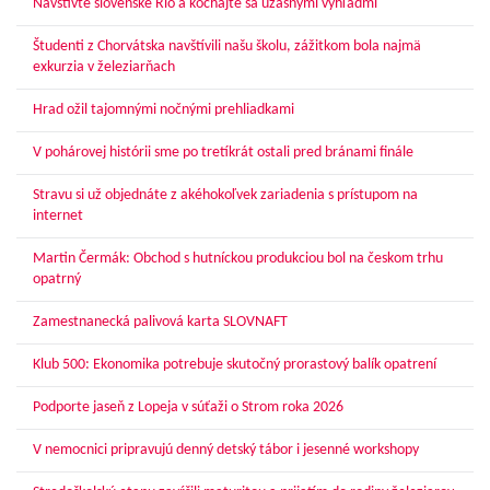
Navštívte slovenské Rio a kochajte sa úžasnými výhľadmi
Študenti z Chorvátska navštívili našu školu, zážitkom bola najmä
exkurzia v železiarňach
Hrad ožil tajomnými nočnými prehliadkami
V pohárovej histórii sme po tretíkrát ostali pred bránami finále
Stravu si už objednáte z akéhokoľvek zariadenia s prístupom na
internet
Martin Čermák: Obchod s hutníckou produkciou bol na českom trhu
opatrný
Zamestnanecká palivová karta SLOVNAFT
Klub 500: Ekonomika potrebuje skutočný prorastový balík opatrení
Podporte jaseň z Lopeja v súťaži o Strom roka 2026
V nemocnici pripravujú denný detský tábor i jesenné workshopy