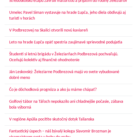
Stredoškolskú etapu zavŕšili maturitou a prijatím do rodiny železiarov
Umelec Pavel Siman vystavuje na hrade Ľupča, jeho diela obdivujú aj
turisti v horách
V Podbrezovej na Skalici otvorili novú kaviareň
Leto na hrade Ľupča opäť spestria zaujímavé sprievodné podujatia
Študenti si letnú brigádu v Železiarňach Podbrezová pochvaľujú.
Oceňujú kolektív aj finančné ohodnotenie
Ján Leskovský: Železiarne Podbrezová majú vo svete vybudované
dobré meno
Čo je dôchodková prognóza a ako ju máme chápať?
Golfový tábor na Táľoch nepokazilo ani chladnejšie počasie, zábava
bola výborná
V regióne Apúlia pocítite skutočný dotyk Talianska
Fantastický úspech – náš bývalý kolega Slavomír Brozman je