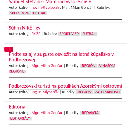
Samuel Štefánik: Mám rád vysoké ciele
Autor (zdroj):
noviny@zelpo.sk
, Mgr. Milan Gončár |
Rubriky:
ŠPORT V ŽP
FUTBAL
Súhrn NIKÉ ligy
Autor (zdroj):
FK ŽP
|
Rubriky:
ŠPORT V ŽP
FUTBAL
TOP
Príďte sa aj v auguste osviežiť na letné kúpalisko v
Podbrezovej
Autor (zdroj):
Mgr. Milan Gončár
|
Rubriky:
REGIÓN
V NAŠOM
REGIÓNE
Podbrezovskí turisti na potulkách Azorskými ostrovmi
Autor (zdroj):
Ing. P. Mlynarčík
|
Rubriky:
REGIÓN
ZAUJÍMAVOSTI
Editoriál
Autor (zdroj):
Mgr. Milan Gončár
|
Rubriky:
REDAKCIA
EDITORIÁLY