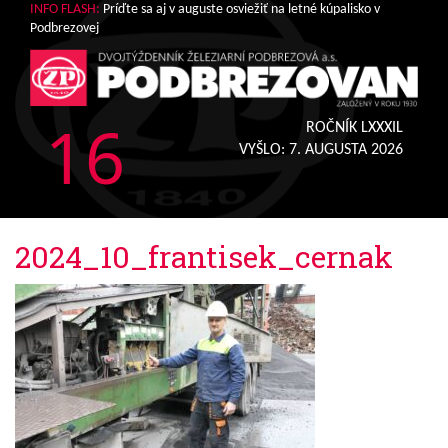
INFO FLASH:
Príďte sa aj v auguste osviežiť na letné kúpalisko v
Podbrezovej
16
ROČNÍK LXXXIL
VYŠLO:
7. AUGUSTA 2026
2024_10_frantisek_cernak