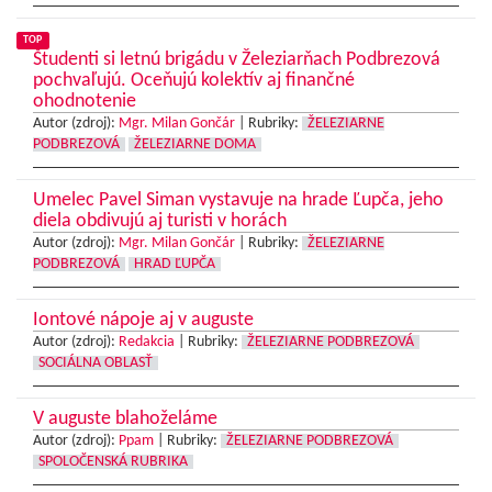
TOP
Študenti si letnú brigádu v Železiarňach Podbrezová
pochvaľujú. Oceňujú kolektív aj finančné
ohodnotenie
Autor (zdroj):
Mgr. Milan Gončár
|
Rubriky:
ŽELEZIARNE
PODBREZOVÁ
ŽELEZIARNE DOMA
Umelec Pavel Siman vystavuje na hrade Ľupča, jeho
diela obdivujú aj turisti v horách
Autor (zdroj):
Mgr. Milan Gončár
|
Rubriky:
ŽELEZIARNE
PODBREZOVÁ
HRAD ĽUPČA
Iontové nápoje aj v auguste
Autor (zdroj):
Redakcia
|
Rubriky:
ŽELEZIARNE PODBREZOVÁ
SOCIÁLNA OBLASŤ
V auguste blahoželáme
Autor (zdroj):
Ppam
|
Rubriky:
ŽELEZIARNE PODBREZOVÁ
SPOLOČENSKÁ RUBRIKA