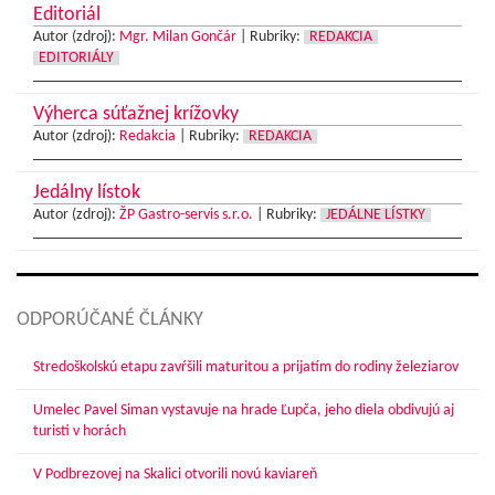
Editoriál
Autor (zdroj):
Mgr. Milan Gončár
|
Rubriky:
REDAKCIA
EDITORIÁLY
Výherca súťažnej krížovky
Autor (zdroj):
Redakcia
|
Rubriky:
REDAKCIA
Jedálny lístok
Autor (zdroj):
ŽP Gastro-servis s.r.o.
|
Rubriky:
JEDÁLNE LÍSTKY
ODPORÚČANÉ ČLÁNKY
Stredoškolskú etapu zavŕšili maturitou a prijatím do rodiny železiarov
Umelec Pavel Siman vystavuje na hrade Ľupča, jeho diela obdivujú aj
turisti v horách
V Podbrezovej na Skalici otvorili novú kaviareň