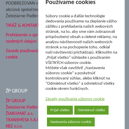
Nadácia Železiarne
Používame cookies
PODBREZOVAN vydáva
Podbrezová
akciová spoločnosť
Hutnícke múzeum
Železiarne Podbrezová
Súbory cookie a ďalšie technológie
ŽP Informatika s.r.o.
sledovania používame na zlepšenie vášho
TIRÁŽ & KONTAKT
ŠK Železiarne Podbrezová
zážitku z prehliadania našich webových
stránok, na to, aby sme vám zobrazovali
Tále a.s.
Prehlásenie o spracovaní
prispôsobený obsah a cielené reklamy, na
osobných údajov
analýzu návštevnosti našich webových
stránok a na pochopenie toho, odkiaľ
Zásady používania súborov
naši návštevníci prichádzajú. Kliknutím na
cookie
„Prijať všetko” súhlasíte s používaním
VŠETKÝCH súborov cookie.
Môžete však navštíviť „Nastavenia
súborov cookie” a poskytnúť
kontrolovaný súhlas, alebo kliknúť na
“Odmietnuť všetko” a odmietnuť všetky
cookie okrem funkčnych.
ŽP GROUP
Zásady používania súborov cookie
ŽP GROUP
Železiarne Podbrezová a.s.
Prijať všetko
Odmietnuť všetko
ŽIAROMAT a.s.
TRANSMESA S.A.U.
Nastavenia súborov cookie
KBZ s.r.o.