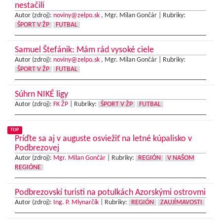
nestačili
Autor (zdroj):
noviny@zelpo.sk
, Mgr. Milan Gončár |
Rubriky:
ŠPORT V ŽP
FUTBAL
Samuel Štefánik: Mám rád vysoké ciele
Autor (zdroj):
noviny@zelpo.sk
, Mgr. Milan Gončár |
Rubriky:
ŠPORT V ŽP
FUTBAL
Súhrn NIKÉ ligy
Autor (zdroj):
FK ŽP
|
Rubriky:
ŠPORT V ŽP
FUTBAL
TOP
Príďte sa aj v auguste osviežiť na letné kúpalisko v
Podbrezovej
Autor (zdroj):
Mgr. Milan Gončár
|
Rubriky:
REGIÓN
V NAŠOM
REGIÓNE
Podbrezovskí turisti na potulkách Azorskými ostrovmi
Autor (zdroj):
Ing. P. Mlynarčík
|
Rubriky:
REGIÓN
ZAUJÍMAVOSTI