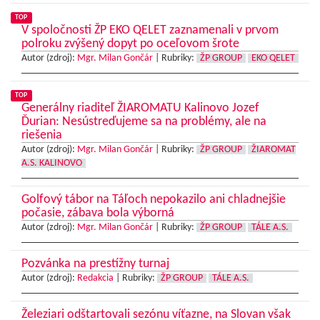
TOP
V spoločnosti ŽP EKO QELET zaznamenali v prvom
polroku zvýšený dopyt po oceľovom šrote
Autor (zdroj):
Mgr. Milan Gončár
|
Rubriky:
ŽP GROUP
EKO QELET
TOP
Generálny riaditeľ ŽIAROMATU Kalinovo Jozef
Ďurian: Nesústreďujeme sa na problémy, ale na
riešenia
Autor (zdroj):
Mgr. Milan Gončár
|
Rubriky:
ŽP GROUP
ŽIAROMAT
A.S. KALINOVO
Golfový tábor na Táľoch nepokazilo ani chladnejšie
počasie, zábava bola výborná
Autor (zdroj):
Mgr. Milan Gončár
|
Rubriky:
ŽP GROUP
TÁLE A.S.
Pozvánka na prestížny turnaj
Autor (zdroj):
Redakcia
|
Rubriky:
ŽP GROUP
TÁLE A.S.
Železiari odštartovali sezónu víťazne, na Slovan však