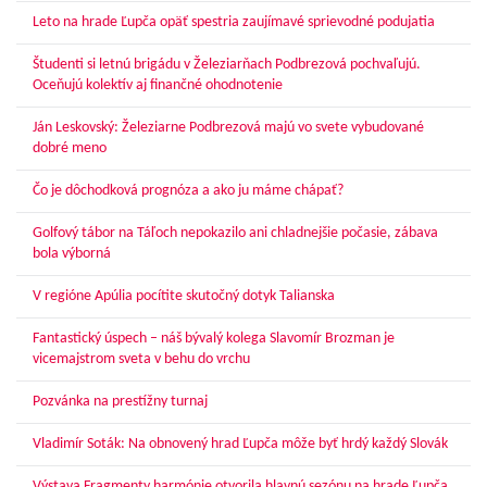
Leto na hrade Ľupča opäť spestria zaujímavé sprievodné podujatia
Študenti si letnú brigádu v Železiarňach Podbrezová pochvaľujú.
Oceňujú kolektív aj finančné ohodnotenie
Ján Leskovský: Železiarne Podbrezová majú vo svete vybudované
dobré meno
Čo je dôchodková prognóza a ako ju máme chápať?
Golfový tábor na Táľoch nepokazilo ani chladnejšie počasie, zábava
bola výborná
V regióne Apúlia pocítite skutočný dotyk Talianska
Fantastický úspech – náš bývalý kolega Slavomír Brozman je
vicemajstrom sveta v behu do vrchu
Pozvánka na prestížny turnaj
Vladimír Soták: Na obnovený hrad Ľupča môže byť hrdý každý Slovák
Výstava Fragmenty harmónie otvorila hlavnú sezónu na hrade Ľupča