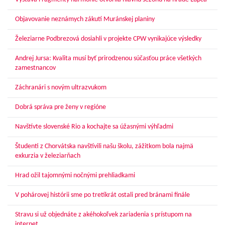
Objavovanie neznámych zákutí Muránskej planiny
Železiarne Podbrezová dosiahli v projekte CPW vynikajúce výsledky
Andrej Jursa: Kvalita musí byť prirodzenou súčasťou práce všetkých
zamestnancov
Záchranári s novým ultrazvukom
Dobrá správa pre ženy v regióne
Navštívte slovenské Rio a kochajte sa úžasnými výhľadmi
Študenti z Chorvátska navštívili našu školu, zážitkom bola najmä
exkurzia v železiarňach
Hrad ožil tajomnými nočnými prehliadkami
V pohárovej histórii sme po tretíkrát ostali pred bránami finále
Stravu si už objednáte z akéhokoľvek zariadenia s prístupom na
internet