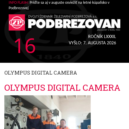
INFO FLASH:
Príďte sa aj v auguste osviežiť na letné kúpalisko v
Podbrezovej
16
ROČNÍK LXXXIL
VYŠLO:
7. AUGUSTA 2026
OLYMPUS DIGITAL CAMERA
OLYMPUS DIGITAL CAMERA