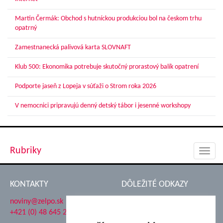
Martin Čermák: Obchod s hutníckou produkciou bol na českom trhu
opatrný
Zamestnanecká palivová karta SLOVNAFT
Klub 500: Ekonomika potrebuje skutočný prorastový balík opatrení
Podporte jaseň z Lopeja v súťaži o Strom roka 2026
V nemocnici pripravujú denný detský tábor i jesenné workshopy
Rubriky
Toggl
navig
KONTAKTY
DÔLEŽITÉ ODKAZY
noviny@zelpo.sk
Hrad Ľupča
+421 (0) 48 645 2711
Súkromná spojená škola ŽP