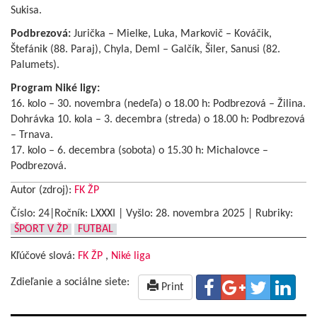
Sukisa.
Podbrezová:
Jurička – Mielke, Luka, Markovič – Kováčik,
Štefánik (88. Paraj), Chyla, Deml – Galčík, Šiler, Sanusi (82.
Palumets).
Program Niké ligy:
16. kolo – 30. novembra (nedeľa) o 18.00 h: Podbrezová – Žilina.
Dohrávka 10. kola – 3. decembra (streda) o 18.00 h: Podbrezová
– Trnava.
17. kolo – 6. decembra (sobota) o 15.30 h: Michalovce –
Podbrezová.
Autor (zdroj):
FK ŽP
Číslo: 24|Ročník: LXXXI | Vyšlo:
28. novembra 2025
|
Rubriky:
ŠPORT V ŽP
FUTBAL
Kľúčové slová:
FK ŽP
,
Niké liga
Zdieľanie a sociálne siete:
Print