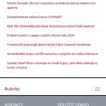
Martin Čermák: Obchod s hutníckou produkciou bol na českom trhu
opatrný
Zamestnanecká palivová karta SLOVNAFT
Klub 500: Ekonomika potrebuje skutočný prorastový balík opatrení
Podporte jaseň z Lopeja v súťaži o Strom roka 2026
V nemocnici pripravujú denný detský tábor i jesenné workshopy
Stredoškolskú etapu zavŕšili maturitou a prijatím do rodiny železiarov
Umelec Pavel Siman vystavuje na hrade Ľupča, jeho diela obdivujú aj
turisti v horách
Rubriky
Toggl
navig
KONTAKTY
DÔLEŽITÉ ODKAZY