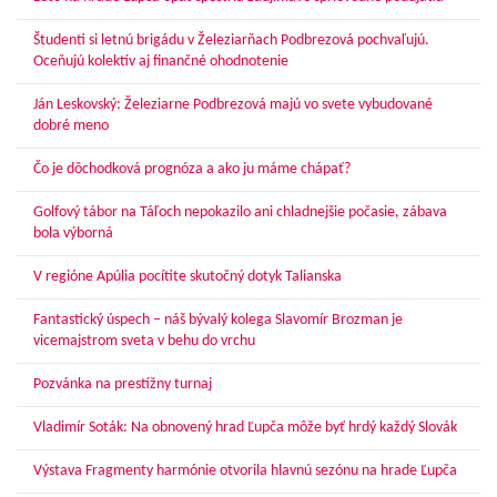
Študenti si letnú brigádu v Železiarňach Podbrezová pochvaľujú.
Oceňujú kolektív aj finančné ohodnotenie
Ján Leskovský: Železiarne Podbrezová majú vo svete vybudované
dobré meno
Čo je dôchodková prognóza a ako ju máme chápať?
Golfový tábor na Táľoch nepokazilo ani chladnejšie počasie, zábava
bola výborná
V regióne Apúlia pocítite skutočný dotyk Talianska
Fantastický úspech – náš bývalý kolega Slavomír Brozman je
vicemajstrom sveta v behu do vrchu
Pozvánka na prestížny turnaj
Vladimír Soták: Na obnovený hrad Ľupča môže byť hrdý každý Slovák
Výstava Fragmenty harmónie otvorila hlavnú sezónu na hrade Ľupča