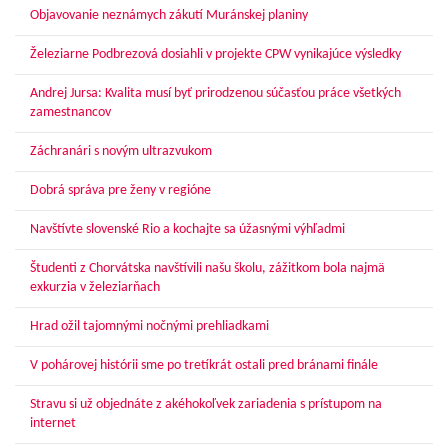
Objavovanie neznámych zákutí Muránskej planiny
Železiarne Podbrezová dosiahli v projekte CPW vynikajúce výsledky
Andrej Jursa: Kvalita musí byť prirodzenou súčasťou práce všetkých
zamestnancov
Záchranári s novým ultrazvukom
Dobrá správa pre ženy v regióne
Navštívte slovenské Rio a kochajte sa úžasnými výhľadmi
Študenti z Chorvátska navštívili našu školu, zážitkom bola najmä
exkurzia v železiarňach
Hrad ožil tajomnými nočnými prehliadkami
V pohárovej histórii sme po tretíkrát ostali pred bránami finále
Stravu si už objednáte z akéhokoľvek zariadenia s prístupom na
internet