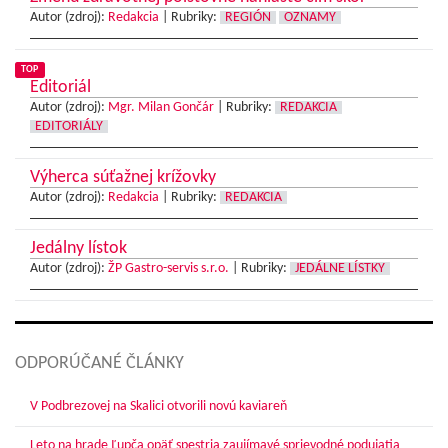
Autor (zdroj):
Redakcia
|
Rubriky:
REGIÓN
OZNAMY
TOP
Editoriál
Autor (zdroj):
Mgr. Milan Gončár
|
Rubriky:
REDAKCIA
EDITORIÁLY
Výherca súťažnej krížovky
Autor (zdroj):
Redakcia
|
Rubriky:
REDAKCIA
Jedálny lístok
Autor (zdroj):
ŽP Gastro-servis s.r.o.
|
Rubriky:
JEDÁLNE LÍSTKY
ODPORÚČANÉ ČLÁNKY
V Podbrezovej na Skalici otvorili novú kaviareň
Leto na hrade Ľupča opäť spestria zaujímavé sprievodné podujatia