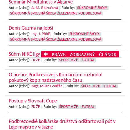
Seminár Mindfulness v Algarve
Autor (zdroj):
A. M. Ridzoňová
|
Rubriky:
SÚKROMNÉ ŠKOLY
SÚKROMNÁ SPOJENÁ ŠKOLA ŽELEZIARNE PODBREZOVÁ
Denis Guzma najlepší
Autor (zdroj):
Ing. J. Pôbiš
|
Rubriky:
SÚKROMNÉ ŠKOLY
SÚKROMNÁ SPOJENÁ ŠKOLA ŽELEZIARNE PODBREZOVÁ
Súhrn NIKÉ ligy
PRÁVE ZOBRAZENÝ ČLÁNOK
Autor (zdroj):
FK ŽP
|
Rubriky:
ŠPORT V ŽP
FUTBAL
O prehre Podbrezovej s Komárnom rozhodol
pokutový kop z nadstaveného času
Autor (zdroj):
Mgr. Milan Gončár
|
Rubriky:
ŠPORT V ŽP
FUTBAL
Postup v Slovnaft Cupe
Autor (zdroj):
FK ŽP
|
Rubriky:
ŠPORT V ŽP
FUTBAL
Podbrezovské kolkárske družstvá odštartovali púť v
Lige majstrov víťazne