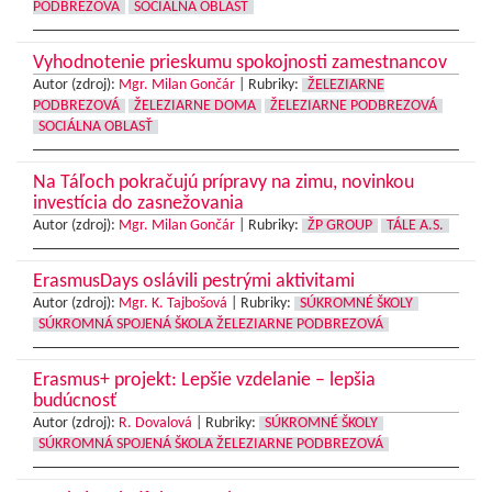
PODBREZOVÁ
SOCIÁLNA OBLASŤ
Vyhodnotenie prieskumu spokojnosti zamestnancov
Autor (zdroj):
Mgr. Milan Gončár
|
Rubriky:
ŽELEZIARNE
PODBREZOVÁ
ŽELEZIARNE DOMA
ŽELEZIARNE PODBREZOVÁ
SOCIÁLNA OBLASŤ
Na Táľoch pokračujú prípravy na zimu, novinkou
investícia do zasnežovania
Autor (zdroj):
Mgr. Milan Gončár
|
Rubriky:
ŽP GROUP
TÁLE A.S.
ErasmusDays oslávili pestrými aktivitami
Autor (zdroj):
Mgr. K. Tajbošová
|
Rubriky:
SÚKROMNÉ ŠKOLY
SÚKROMNÁ SPOJENÁ ŠKOLA ŽELEZIARNE PODBREZOVÁ
Erasmus+ projekt: Lepšie vzdelanie – lepšia
budúcnosť
Autor (zdroj):
R. Dovalová
|
Rubriky:
SÚKROMNÉ ŠKOLY
SÚKROMNÁ SPOJENÁ ŠKOLA ŽELEZIARNE PODBREZOVÁ