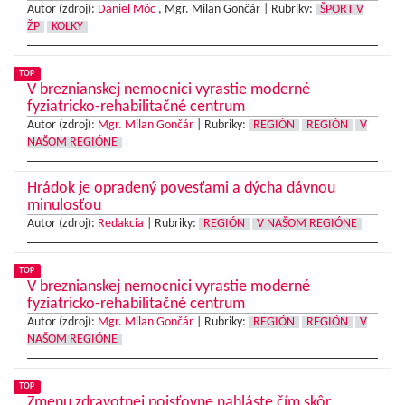
Autor (zdroj):
Daniel Móc
, Mgr. Milan Gončár |
Rubriky:
ŠPORT V
ŽP
KOLKY
TOP
V breznianskej nemocnici vyrastie moderné
fyziatricko-rehabilitačné centrum
Autor (zdroj):
Mgr. Milan Gončár
|
Rubriky:
REGIÓN
REGIÓN
V
NAŠOM REGIÓNE
Hrádok je opradený povesťami a dýcha dávnou
minulosťou
Autor (zdroj):
Redakcia
|
Rubriky:
REGIÓN
V NAŠOM REGIÓNE
TOP
V breznianskej nemocnici vyrastie moderné
fyziatricko-rehabilitačné centrum
Autor (zdroj):
Mgr. Milan Gončár
|
Rubriky:
REGIÓN
REGIÓN
V
NAŠOM REGIÓNE
TOP
Zmenu zdravotnej poisťovne nahláste čím skôr