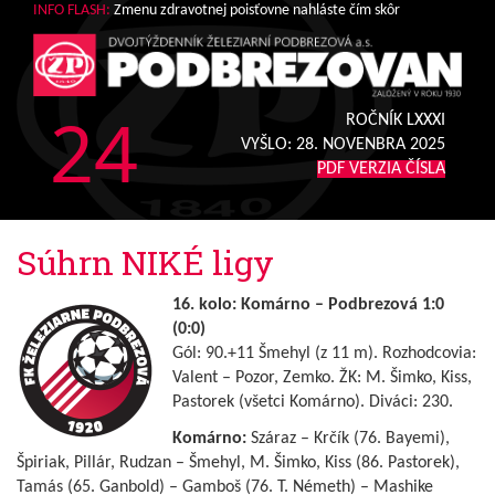
INFO FLASH:
Zmenu zdravotnej poisťovne nahláste čím skôr
24
ROČNÍK LXXXI
VYŠLO:
28. NOVENBRA 2025
PDF VERZIA ČÍSLA
Súhrn NIKÉ ligy
16. kolo: Komárno – Podbrezová 1:0
(0:0)
Gól: 90.+11 Šmehyl (z 11 m). Rozhodcovia:
Valent – Pozor, Zemko. ŽK: M. Šimko, Kiss,
Pastorek (všetci Komárno). Diváci: 230.
Komárno:
Száraz – Krčík (76. Bayemi),
Špiriak, Pillár, Rudzan – Šmehyl, M. Šimko, Kiss (86. Pastorek),
Tamás (65. Ganbold) – Gamboš (76. T. Németh) – Mashike