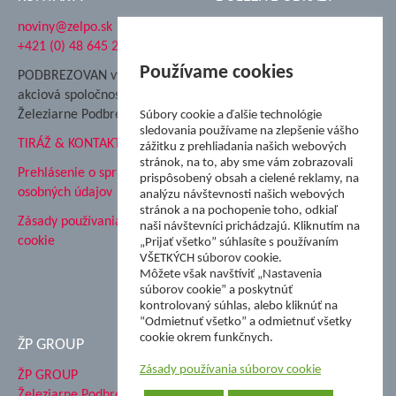
noviny@zelpo.sk
Hrad Ľupča
+421 (0) 48 645 2711
Súkromná spojená škola ŽP
Nadácia Železiarne
Používame cookies
PODBREZOVAN vydáva
Podbrezová
akciová spoločnosť
Hutnícke múzeum
Železiarne Podbrezová
Súbory cookie a ďalšie technológie
ŽP Informatika s.r.o.
sledovania používame na zlepšenie vášho
TIRÁŽ & KONTAKT
ŠK Železiarne Podbrezová
zážitku z prehliadania našich webových
stránok, na to, aby sme vám zobrazovali
Tále a.s.
Prehlásenie o spracovaní
prispôsobený obsah a cielené reklamy, na
osobných údajov
analýzu návštevnosti našich webových
stránok a na pochopenie toho, odkiaľ
Zásady používania súborov
naši návštevníci prichádzajú. Kliknutím na
cookie
„Prijať všetko” súhlasíte s používaním
VŠETKÝCH súborov cookie.
Môžete však navštíviť „Nastavenia
súborov cookie” a poskytnúť
kontrolovaný súhlas, alebo kliknúť na
“Odmietnuť všetko” a odmietnuť všetky
cookie okrem funkčnych.
ŽP GROUP
Zásady používania súborov cookie
ŽP GROUP
Železiarne Podbrezová a.s.