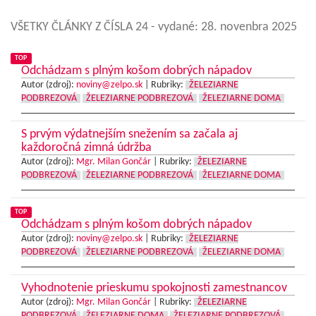
VŠETKY ČLÁNKY Z ČÍSLA 24
- vydané: 28. novenbra 2025
TOP
Odchádzam s plným košom dobrých nápadov
Autor (zdroj):
noviny@zelpo.sk
|
Rubriky:
ŽELEZIARNE
PODBREZOVÁ
ŽELEZIARNE PODBREZOVÁ
ŽELEZIARNE DOMA
S prvým výdatnejším snežením sa začala aj
každoročná zimná údržba
Autor (zdroj):
Mgr. Milan Gončár
|
Rubriky:
ŽELEZIARNE
PODBREZOVÁ
ŽELEZIARNE PODBREZOVÁ
ŽELEZIARNE DOMA
TOP
Odchádzam s plným košom dobrých nápadov
Autor (zdroj):
noviny@zelpo.sk
|
Rubriky:
ŽELEZIARNE
PODBREZOVÁ
ŽELEZIARNE PODBREZOVÁ
ŽELEZIARNE DOMA
Vyhodnotenie prieskumu spokojnosti zamestnancov
Autor (zdroj):
Mgr. Milan Gončár
|
Rubriky:
ŽELEZIARNE
PODBREZOVÁ
ŽELEZIARNE DOMA
ŽELEZIARNE PODBREZOVÁ