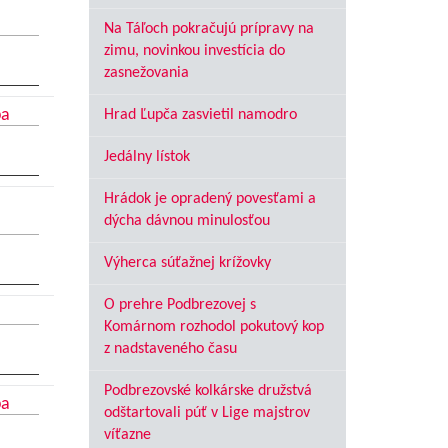
Na Táľoch pokračujú prípravy na
zimu, novinkou investícia do
zasnežovania
ba
Hrad Ľupča zasvietil namodro
Jedálny lístok
Hrádok je opradený povesťami a
dýcha dávnou minulosťou
Výherca súťažnej krížovky
O prehre Podbrezovej s
Komárnom rozhodol pokutový kop
z nadstaveného času
Podbrezovské kolkárske družstvá
ba
odštartovali púť v Lige majstrov
víťazne