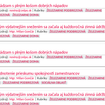
ádzam s plným košom dobrých nápadov
(zdroj):
noviny@zelpo.sk
|
Rubriky:
ŽELEZIARNE PODBREZOVÁ
ŽELEZIARNE
REZOVÁ
ŽELEZIARNE DOMA
ým výdatnejším snežením sa začala aj každoročná zimná údrž
(zdroj):
Mgr. Milan Gončár
|
Rubriky:
ŽELEZIARNE PODBREZOVÁ
ŽELEZIARNE
REZOVÁ
ŽELEZIARNE DOMA
ádzam s plným košom dobrých nápadov
(zdroj):
noviny@zelpo.sk
|
Rubriky:
ŽELEZIARNE PODBREZOVÁ
ŽELEZIARNE
REZOVÁ
ŽELEZIARNE DOMA
dnotenie prieskumu spokojnosti zamestnancov
(zdroj):
Mgr. Milan Gončár
|
Rubriky:
ŽELEZIARNE PODBREZOVÁ
ŽELEZIARNE
ŽELEZIARNE PODBREZOVÁ
SOCIÁLNA OBLASŤ
ým výdatnejším snežením sa začala aj každoročná zimná údrž
(zdroj):
Mgr. Milan Gončár
|
Rubriky:
ŽELEZIARNE PODBREZOVÁ
ŽELEZIARNE
REZOVÁ
ŽELEZIARNE DOMA