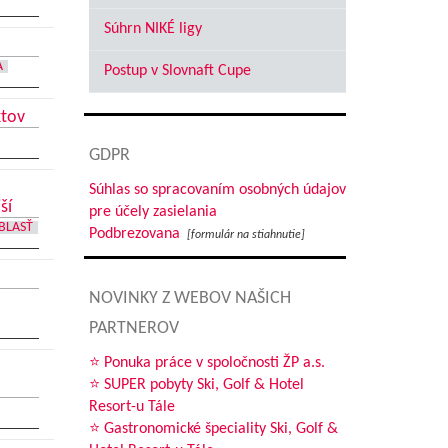
Súhrn NIKÉ ligy
A
Postup v Slovnaft Cupe
ktov
GDPR
Súhlas so spracovaním osobných údajov
ší
pre účely zasielania
BLASŤ
Podbrezovana
[formulár na stiahnutie]
NOVINKY Z WEBOV NAŠICH
PARTNEROV
⭐ Ponuka práce v spoločnosti ŽP a.s.
⭐ SUPER pobyty Ski, Golf & Hotel
Resort-u Tále
⭐ Gastronomické špeciality Ski, Golf &