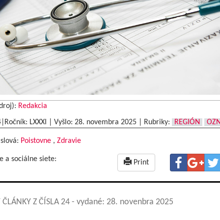
droj):
Redakcia
4|Ročník: LXXXI | Vyšlo:
28. novembra 2025
|
Rubriky:
REGIÓN
OZ
 slová:
Poistovne
,
Zdravie
e a sociálne siete:
Print
 ČLÁNKY Z ČÍSLA 24
- vydané: 28. novenbra 2025