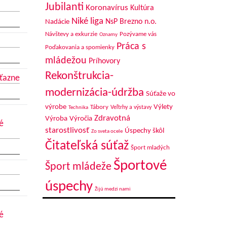
Jubilanti
Koronavírus
Kultúra
Niké liga
NsP Brezno n.o.
Nadácie
Návštevy a exkurzie
Pozývame vás
Oznamy
Práca s
Poďakovania a spomienky
mládežou
Príhovory
Rekonštrukcia-
íťazne
modernizácia-údržba
Súťaže vo
výrobe
Výlety
Tábory
Veľtrhy a výstavy
Technika
Zdravotná
Výroba
Výročia
é
starostlivosť
Úspechy škôl
Zo sveta ocele
Čitateľská súťaž
Šport mladých
Športové
Šport mládeže
úspechy
Žijú medzi nami
é