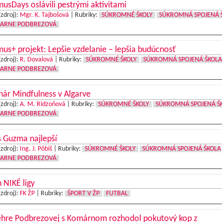
usDays oslávili pestrými aktivitami
(zdroj):
Mgr. K. Tajbošová
|
Rubriky:
SÚKROMNÉ ŠKOLY
SÚKROMNÁ SPOJENÁ 
IARNE PODBREZOVÁ
us+ projekt: Lepšie vzdelanie – lepšia budúcnosť
(zdroj):
R. Dovalová
|
Rubriky:
SÚKROMNÉ ŠKOLY
SÚKROMNÁ SPOJENÁ ŠKOLA
IARNE PODBREZOVÁ
ár Mindfulness v Algarve
(zdroj):
A. M. Ridzoňová
|
Rubriky:
SÚKROMNÉ ŠKOLY
SÚKROMNÁ SPOJENÁ Š
IARNE PODBREZOVÁ
 Guzma najlepší
(zdroj):
Ing. J. Pôbiš
|
Rubriky:
SÚKROMNÉ ŠKOLY
SÚKROMNÁ SPOJENÁ ŠKOLA
IARNE PODBREZOVÁ
 NIKÉ ligy
(zdroj):
FK ŽP
|
Rubriky:
ŠPORT V ŽP
FUTBAL
ehre Podbrezovej s Komárnom rozhodol pokutový kop z