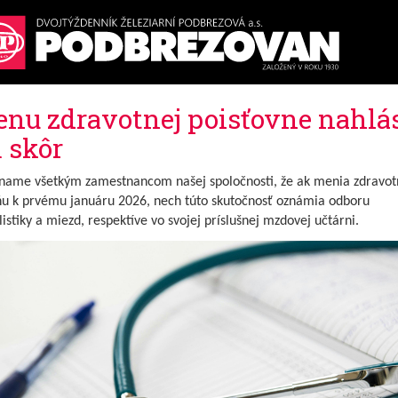
nu zdravotnej poisťovne nahlá
 skôr
name všetkým zamestnancom našej spoločnosti, že ak menia zdravot
ňu k prvému januáru 2026, nech túto skutočnosť oznámia odboru
istiky a miezd, respektíve vo svojej príslušnej mzdovej učtárni.