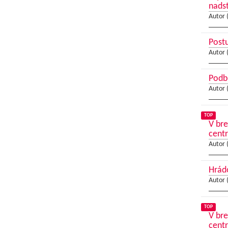
nads
Autor 
Postu
Autor 
Podbr
Autor 
TOP
V bre
cent
Autor 
Hrád
Autor 
TOP
V bre
cent