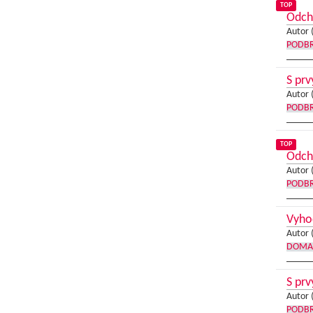
TOP
Odch
Autor 
PODB
S prv
Autor 
PODB
TOP
Odch
Autor 
PODB
Vyho
Autor 
DOMA
S prv
Autor 
PODB