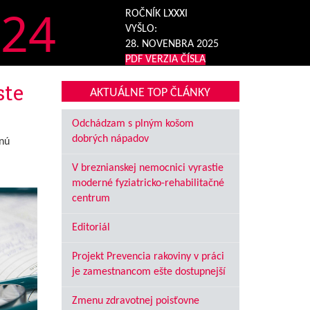
24
ROČNÍK LXXXI
VYŠLO:
28. NOVENBRA 2025
PDF VERZIA ČÍSLA
ste
AKTUÁLNE TOP ČLÁNKY
Odchádzam s plným košom
dobrých nápadov
nú
V breznianskej nemocnici vyrastie
moderné fyziatricko-rehabilitačné
centrum
Editoriál
Projekt Prevencia rakoviny v práci
je zamestnancom ešte dostupnejší
Zmenu zdravotnej poisťovne