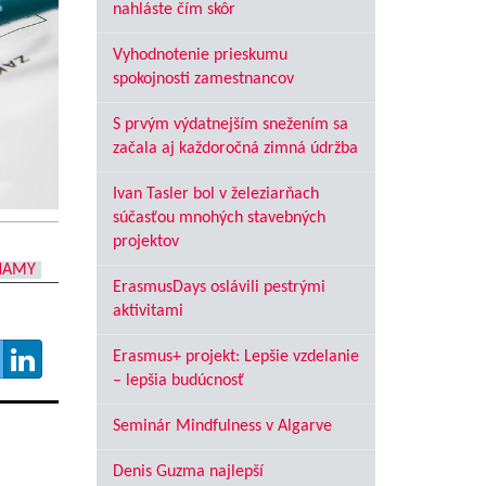
nahláste čím skôr
Vyhodnotenie prieskumu
spokojnosti zamestnancov
S prvým výdatnejším snežením sa
začala aj každoročná zimná údržba
Ivan Tasler bol v železiarňach
súčasťou mnohých stavebných
projektov
NAMY
ErasmusDays oslávili pestrými
aktivitami
Erasmus+ projekt: Lepšie vzdelanie
– lepšia budúcnosť
Seminár Mindfulness v Algarve
Denis Guzma najlepší