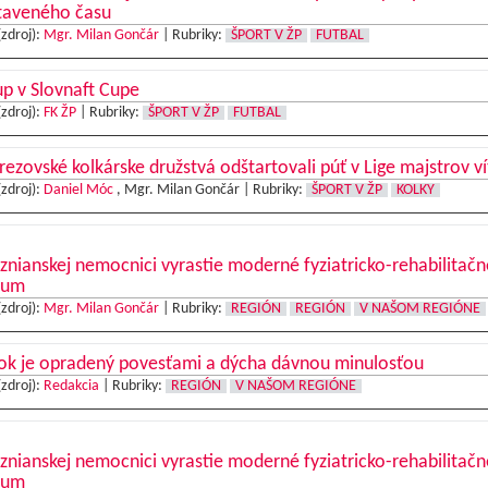
taveného času
(zdroj):
Mgr. Milan Gončár
|
Rubriky:
ŠPORT V ŽP
FUTBAL
p v Slovnaft Cupe
(zdroj):
FK ŽP
|
Rubriky:
ŠPORT V ŽP
FUTBAL
ezovské kolkárske družstvá odštartovali púť v Lige majstrov v
(zdroj):
Daniel Móc
, Mgr. Milan Gončár |
Rubriky:
ŠPORT V ŽP
KOLKY
znianskej nemocnici vyrastie moderné fyziatricko-rehabilitačn
rum
(zdroj):
Mgr. Milan Gončár
|
Rubriky:
REGIÓN
REGIÓN
V NAŠOM REGIÓNE
ok je opradený povesťami a dýcha dávnou minulosťou
(zdroj):
Redakcia
|
Rubriky:
REGIÓN
V NAŠOM REGIÓNE
znianskej nemocnici vyrastie moderné fyziatricko-rehabilitačn
rum