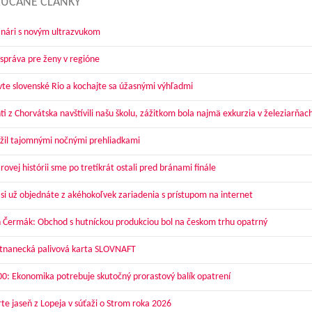
ÚČANÉ ČLÁNKY
nári s novým ultrazvukom
správa pre ženy v regióne
vte slovenské Rio a kochajte sa úžasnými výhľadmi
ti z Chorvátska navštívili našu školu, zážitkom bola najmä exkurzia v železiarňac
žil tajomnými nočnými prehliadkami
ovej histórii sme po tretíkrát ostali pred bránami finále
 si už objednáte z akéhokoľvek zariadenia s prístupom na internet
 Čermák: Obchod s hutníckou produkciou bol na českom trhu opatrný
nanecká palivová karta SLOVNAFT
00: Ekonomika potrebuje skutočný prorastový balík opatrení
te jaseň z Lopeja v súťaži o Strom roka 2026