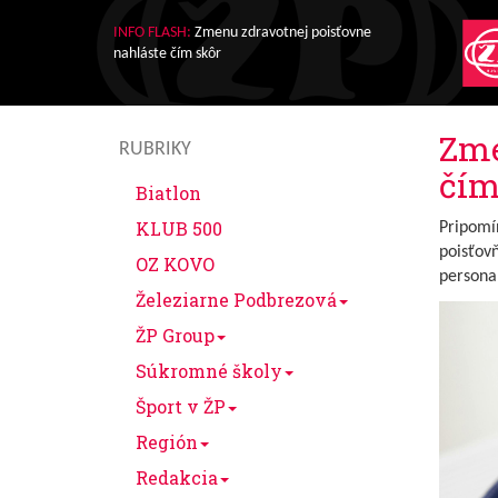
INFO FLASH:
Zmenu zdravotnej poisťovne
nahláste čím skôr
Zme
RUBRIKY
čím
Biatlon
KLUB 500
Pripomí
poisťov
OZ KOVO
personal
Železiarne Podbrezová
ŽP Group
Súkromné školy
Šport v ŽP
Región
Redakcia