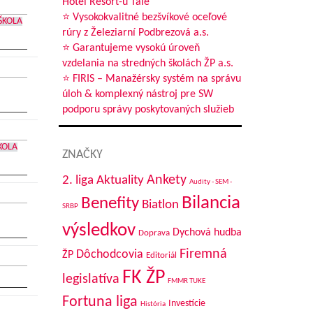
Hotel Resort-u Tále
⭐ Vysokokvalitné bezšvíkové oceľové
ŠKOLA
rúry z Železiarní Podbrezová a.s.
⭐ Garantujeme vysokú úroveň
vzdelania na stredných školách ŽP a.s.
⭐ FIRIS – Manažérsky systém na správu
úloh & komplexný nástroj pre SW
podporu správy poskytovaných služieb
KOLA
ZNAČKY
Aktuality
Ankety
2. liga
Audity - SEM -
Bilancia
Benefity
Biatlon
SRBP
výsledkov
Dychová hudba
Doprava
Firemná
Dôchodcovia
ŽP
Editoriál
FK ŽP
legislatíva
FMMR TUKE
Fortuna liga
Investície
História