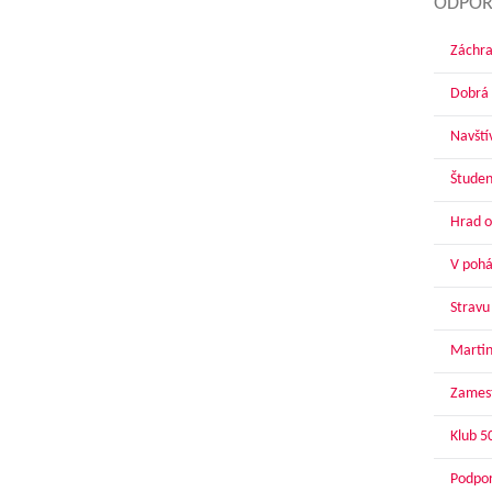
ODPOR
Záchra
Dobrá 
Navští
Študen
Hrad o
V pohár
Stravu
Martin
Zamest
Klub 5
Podpor