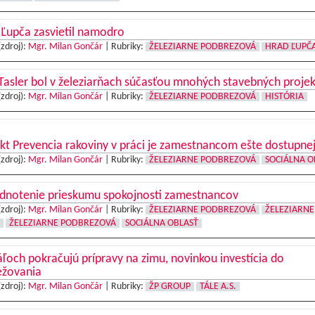
Ľupča zasvietil namodro
(zdroj):
Mgr. Milan Gončár
|
Rubriky:
ŽELEZIARNE PODBREZOVÁ
HRAD ĽUPČ
Tasler bol v železiarňach súčasťou mnohých stavebných proje
(zdroj):
Mgr. Milan Gončár
|
Rubriky:
ŽELEZIARNE PODBREZOVÁ
HISTÓRIA
kt Prevencia rakoviny v práci je zamestnancom ešte dostupnej
(zdroj):
Mgr. Milan Gončár
|
Rubriky:
ŽELEZIARNE PODBREZOVÁ
SOCIÁLNA O
dnotenie prieskumu spokojnosti zamestnancov
(zdroj):
Mgr. Milan Gončár
|
Rubriky:
ŽELEZIARNE PODBREZOVÁ
ŽELEZIARNE
ŽELEZIARNE PODBREZOVÁ
SOCIÁLNA OBLASŤ
ľoch pokračujú prípravy na zimu, novinkou investícia do
ežovania
(zdroj):
Mgr. Milan Gončár
|
Rubriky:
ŽP GROUP
TÁLE A.S.