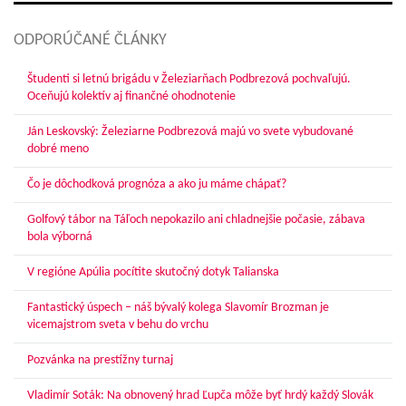
ODPORÚČANÉ ČLÁNKY
Študenti si letnú brigádu v Železiarňach Podbrezová pochvaľujú.
Oceňujú kolektív aj finančné ohodnotenie
Ján Leskovský: Železiarne Podbrezová majú vo svete vybudované
dobré meno
Čo je dôchodková prognóza a ako ju máme chápať?
Golfový tábor na Táľoch nepokazilo ani chladnejšie počasie, zábava
bola výborná
V regióne Apúlia pocítite skutočný dotyk Talianska
Fantastický úspech – náš bývalý kolega Slavomír Brozman je
vicemajstrom sveta v behu do vrchu
Pozvánka na prestížny turnaj
Vladimír Soták: Na obnovený hrad Ľupča môže byť hrdý každý Slovák