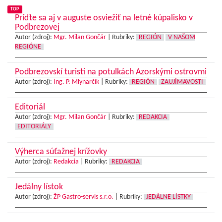
TOP
Príďte sa aj v auguste osviežiť na letné kúpalisko v
Podbrezovej
Autor (zdroj):
Mgr. Milan Gončár
|
Rubriky:
REGIÓN
V NAŠOM
REGIÓNE
Podbrezovskí turisti na potulkách Azorskými ostrovmi
Autor (zdroj):
Ing. P. Mlynarčík
|
Rubriky:
REGIÓN
ZAUJÍMAVOSTI
Editoriál
Autor (zdroj):
Mgr. Milan Gončár
|
Rubriky:
REDAKCIA
EDITORIÁLY
Výherca súťažnej krížovky
Autor (zdroj):
Redakcia
|
Rubriky:
REDAKCIA
Jedálny lístok
Autor (zdroj):
ŽP Gastro-servis s.r.o.
|
Rubriky:
JEDÁLNE LÍSTKY