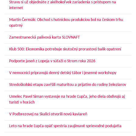
Stravu si už objednáte z akéhokoľvek zariadenia s prístupom na
internet
Martin Čermák: Obchod s hutníckou produkciou bol na českom trhu
opatrný
Zamestnanecká palivová karta SLOVNAFT
Klub 500: Ekonomika potrebuje skutočný prorastový balík opatrení
Podporte jaseň z Lopeja v súťaži o Strom roka 2026
V nemocnici pripravujú denný detský tábor i jesenné workshopy
Stredoškolskú etapu zavŕšili maturitou a prijatím do rodiny železiarov
Umelec Pavel Siman vystavuje na hrade Ľupča, jeho diela obdivujú aj
turisti v horách
V Podbrezovej na Skalici otvorili novú kaviareň
Leto na hrade Ľupča opäť spestria zaujímavé sprievodné podujatia