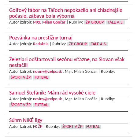
Golfový tábor na Táľoch nepokazilo ani chladnejšie
počasie, zábava bola výborná
Autor (zdroj):
Mgr. Milan Gončár
|
Rubriky:
ŽP GROUP
TÁLE A.S.
Pozvánka na prestížny turnaj
Autor (zdroj):
Redakcia
|
Rubriky:
ŽP GROUP
TÁLE A.S.
Železiari odštartovali sezónu víťazne, na Slovan však
nestačili
Autor (zdroj):
noviny@zelpo.sk
, Mgr. Milan Gončár |
Rubriky:
ŠPORT V ŽP
FUTBAL
Samuel Štefánik: Mám rád vysoké ciele
Autor (zdroj):
noviny@zelpo.sk
, Mgr. Milan Gončár |
Rubriky:
ŠPORT V ŽP
FUTBAL
Súhrn NIKÉ ligy
Autor (zdroj):
FK ŽP
|
Rubriky:
ŠPORT V ŽP
FUTBAL