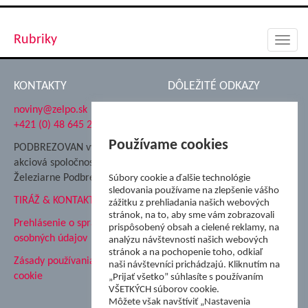
Rubriky
Toggl
navig
KONTAKTY
DÔLEŽITÉ ODKAZY
noviny@zelpo.sk
Hrad Ľupča
+421 (0) 48 645 2711
Súkromná spojená škola ŽP
Nadácia Železiarne
Používame cookies
PODBREZOVAN vydáva
Podbrezová
akciová spoločnosť
Hutnícke múzeum
Železiarne Podbrezová
Súbory cookie a ďalšie technológie
ŽP Informatika s.r.o.
sledovania používame na zlepšenie vášho
TIRÁŽ & KONTAKT
ŠK Železiarne Podbrezová
zážitku z prehliadania našich webových
stránok, na to, aby sme vám zobrazovali
Tále a.s.
Prehlásenie o spracovaní
prispôsobený obsah a cielené reklamy, na
osobných údajov
analýzu návštevnosti našich webových
stránok a na pochopenie toho, odkiaľ
Zásady používania súborov
naši návštevníci prichádzajú. Kliknutím na
cookie
„Prijať všetko” súhlasíte s používaním
VŠETKÝCH súborov cookie.
Môžete však navštíviť „Nastavenia