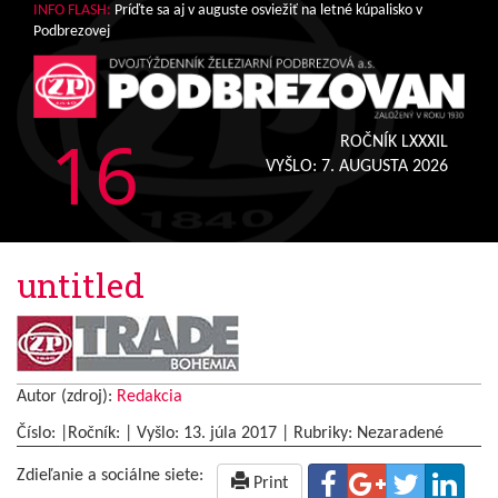
INFO FLASH:
Príďte sa aj v auguste osviežiť na letné kúpalisko v
Podbrezovej
16
ROČNÍK LXXXIL
VYŠLO:
7. AUGUSTA 2026
untitled
Autor (zdroj):
Redakcia
Číslo: |Ročník: | Vyšlo:
13. júla 2017
|
Rubriky: Nezaradené
Zdieľanie a sociálne siete:
Print