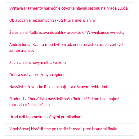
Výstava Fragmenty harmónie otvorila hlavnú sezónu na hrade Ľupča
Objavovanie neznámych zákutí Muránskej planiny
Železiarne Podbrezová dosiahli v projekte CPW vynikajúce výsledky
Andrej Jursa: Kvalita musí byť prirodzenou súčasťou práce všetkých
zamestnancov
Záchranári s novým ultrazvukom
Dobrá správa pre ženy v regióne
Navštívte slovenské Rio a kochajte sa úžasnými výhľadmi
Študenti z Chorvátska navštívili našu školu, zážitkom bola najmä
exkurzia v železiarňach
Hrad ožil tajomnými nočnými prehliadkami
V pohárovej histórii sme po tretíkrát ostali pred bránami finále