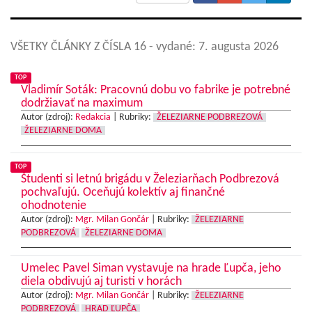
VŠETKY ČLÁNKY Z ČÍSLA 16
- vydané: 7. augusta 2026
TOP
Vladimír Soták: Pracovnú dobu vo fabrike je potrebné
dodržiavať na maximum
Autor (zdroj):
Redakcia
|
Rubriky:
ŽELEZIARNE PODBREZOVÁ
ŽELEZIARNE DOMA
TOP
Študenti si letnú brigádu v Železiarňach Podbrezová
pochvaľujú. Oceňujú kolektív aj finančné
ohodnotenie
Autor (zdroj):
Mgr. Milan Gončár
|
Rubriky:
ŽELEZIARNE
PODBREZOVÁ
ŽELEZIARNE DOMA
Umelec Pavel Siman vystavuje na hrade Ľupča, jeho
diela obdivujú aj turisti v horách
Autor (zdroj):
Mgr. Milan Gončár
|
Rubriky:
ŽELEZIARNE
PODBREZOVÁ
HRAD ĽUPČA