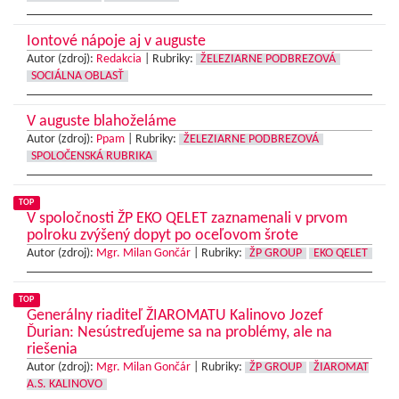
Iontové nápoje aj v auguste
Autor (zdroj):
Redakcia
|
Rubriky:
ŽELEZIARNE PODBREZOVÁ
SOCIÁLNA OBLASŤ
V auguste blahoželáme
Autor (zdroj):
Ppam
|
Rubriky:
ŽELEZIARNE PODBREZOVÁ
SPOLOČENSKÁ RUBRIKA
TOP
V spoločnosti ŽP EKO QELET zaznamenali v prvom
polroku zvýšený dopyt po oceľovom šrote
Autor (zdroj):
Mgr. Milan Gončár
|
Rubriky:
ŽP GROUP
EKO QELET
TOP
Generálny riaditeľ ŽIAROMATU Kalinovo Jozef
Ďurian: Nesústreďujeme sa na problémy, ale na
riešenia
Autor (zdroj):
Mgr. Milan Gončár
|
Rubriky:
ŽP GROUP
ŽIAROMAT
A.S. KALINOVO