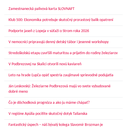
Zamestnanecká palivová karta SLOVNAFT
Klub 500: Ekonomika potrebuje skutočný prorastový balík opatrení
Podporte jaseň z Lopeja v súťaži o Strom roka 2026
V nemocnici pripravujú denný detský tábor i jesenné workshopy
Stredoškolskú etapu zavŕšili maturitou a prijatím do rodiny železiarov
V Podbrezovej na Skalici otvorili novú kaviareň
Leto na hrade Ľupča opäť spestria zaujímavé sprievodné podujatia
Ján Leskovský: Železiarne Podbrezová majú vo svete vybudované
dobré meno
Čo je dôchodková prognóza a ako ju máme chápať?
V regióne Apúlia pocítite skutočný dotyk Talianska
Fantastický úspech – náš bývalý kolega Slavomír Brozman je