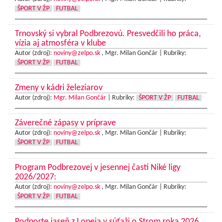
ŠPORT V ŽP
FUTBAL
Trnovský si vybral Podbrezovú. Presvedčili ho práca,
vízia aj atmosféra v klube
Autor (zdroj):
noviny@zelpo.sk
, Mgr. Milan Gončár |
Rubriky:
ŠPORT V ŽP
FUTBAL
Zmeny v kádri železiarov
Autor (zdroj):
Mgr. Milan Gončár
|
Rubriky:
ŠPORT V ŽP
FUTBAL
Záverečné zápasy v príprave
Autor (zdroj):
noviny@zelpo.sk
, Mgr. Milan Gončár |
Rubriky:
ŠPORT V ŽP
FUTBAL
Program Podbrezovej v jesennej časti Niké ligy
2026/2027:
Autor (zdroj):
noviny@zelpo.sk
, Mgr. Milan Gončár |
Rubriky:
ŠPORT V ŽP
FUTBAL
Podporte jaseň z Lopeja v súťaži o Strom roka 2026