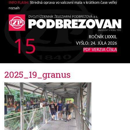
INFO FLASH:
Stredná oprava vo valcovni mala v krátkom čase veľký
rozsah
15
ROČNÍK LXXXIL
VYŠLO:
24. JÚLA 2026
PDF VERZIA ČÍSLA
2025_19_granus