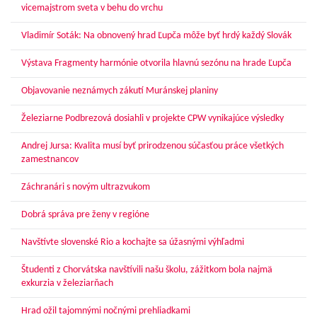
vicemajstrom sveta v behu do vrchu
Vladimír Soták: Na obnovený hrad Ľupča môže byť hrdý každý Slovák
Výstava Fragmenty harmónie otvorila hlavnú sezónu na hrade Ľupča
Objavovanie neznámych zákutí Muránskej planiny
Železiarne Podbrezová dosiahli v projekte CPW vynikajúce výsledky
Andrej Jursa: Kvalita musí byť prirodzenou súčasťou práce všetkých
zamestnancov
Záchranári s novým ultrazvukom
Dobrá správa pre ženy v regióne
Navštívte slovenské Rio a kochajte sa úžasnými výhľadmi
Študenti z Chorvátska navštívili našu školu, zážitkom bola najmä
exkurzia v železiarňach
Hrad ožil tajomnými nočnými prehliadkami