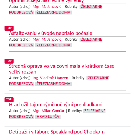
optimistickejší ako reálne výsledky
Autor (zdroj):
Mgr. M. Jančovič
|
Rubriky:
ŽELEZIARNE
PODBREZOVÁ
ŽELEZIARNE DOMA
TOP
Asfaltovaniu v úvode neprialo počasie
Autor (zdroj):
Mgr. M. Jančovič
|
Rubriky:
ŽELEZIARNE
PODBREZOVÁ
ŽELEZIARNE DOMA
TOP
Stredná oprava vo valcovni mala v krátkom čase
veľký rozsah
Autor (zdroj):
Ing. Vladimír Hanzen
|
Rubriky:
ŽELEZIARNE
PODBREZOVÁ
ŽELEZIARNE DOMA
TOP
Hrad ožil tajomnými nočnými prehliadkami
Autor (zdroj):
Mgr. Milan Gončár
|
Rubriky:
ŽELEZIARNE
PODBREZOVÁ
HRAD ĽUPČA
Deti zažili v tábore Speakland pod Chopkom