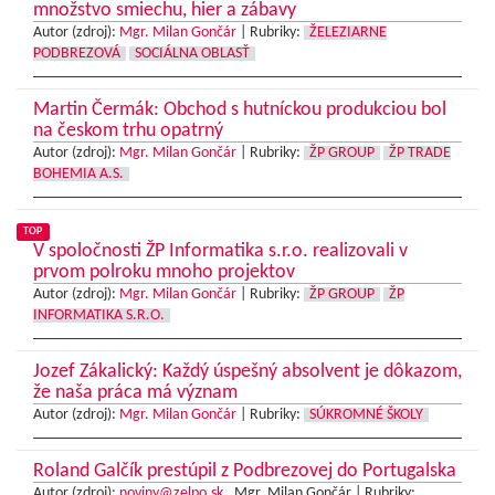
množstvo smiechu, hier a zábavy
Autor (zdroj):
Mgr. Milan Gončár
|
Rubriky:
ŽELEZIARNE
PODBREZOVÁ
SOCIÁLNA OBLASŤ
Martin Čermák: Obchod s hutníckou produkciou bol
na českom trhu opatrný
Autor (zdroj):
Mgr. Milan Gončár
|
Rubriky:
ŽP GROUP
ŽP TRADE
BOHEMIA A.S.
TOP
V spoločnosti ŽP Informatika s.r.o. realizovali v
prvom polroku mnoho projektov
Autor (zdroj):
Mgr. Milan Gončár
|
Rubriky:
ŽP GROUP
ŽP
INFORMATIKA S.R.O.
Jozef Zákalický: Každý úspešný absolvent je dôkazom,
že naša práca má význam
Autor (zdroj):
Mgr. Milan Gončár
|
Rubriky:
SÚKROMNÉ ŠKOLY
Roland Galčík prestúpil z Podbrezovej do Portugalska
Autor (zdroj):
noviny@zelpo.sk
, Mgr. Milan Gončár |
Rubriky: