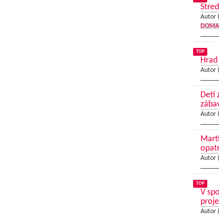
Stred
Autor 
DOMA
TOP
Hrad
Autor 
Deti 
zába
Autor 
Mart
opat
Autor 
TOP
V spo
proj
Autor 