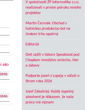
V spoločnosti ŽP Informatika s.r.o.
realizovali v prvom polroku mnoho
projektov
Martin Čermák: Obchod s
hutníckou produkciou bol na
českom trhu opatrný
Editoriál
Deti zažili v tábore Speakland pod
Chopkom množstvo smiechu, hier
í ako
a zábavy
DOMA
Podporte jaseň z Lopeja v súťaži o
Strom roka 2026
Jozef Zákalický: Každý úspešný
DOMA
absolvent je dôkazom, že naša
práca má význam