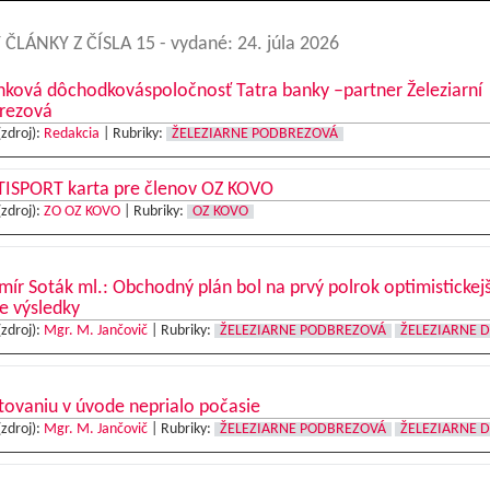
 ČLÁNKY Z ČÍSLA 15
- vydané: 24. júla 2026
nková dôchodkováspoločnosť Tatra banky –partner Železiarní
rezová
(zdroj):
Redakcia
|
Rubriky:
ŽELEZIARNE PODBREZOVÁ
ISPORT karta pre členov OZ KOVO
(zdroj):
ZO OZ KOVO
|
Rubriky:
OZ KOVO
mír Soták ml.: Obchodný plán bol na prvý polrok optimistickejš
e výsledky
(zdroj):
Mgr. M. Jančovič
|
Rubriky:
ŽELEZIARNE PODBREZOVÁ
ŽELEZIARNE 
tovaniu v úvode neprialo počasie
(zdroj):
Mgr. M. Jančovič
|
Rubriky:
ŽELEZIARNE PODBREZOVÁ
ŽELEZIARNE 