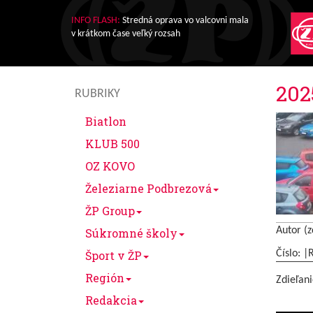
INFO FLASH:
Stredná oprava vo valcovni mala
v krátkom čase veľký rozsah
202
RUBRIKY
Biatlon
KLUB 500
OZ KOVO
Železiarne Podbrezová
ŽP Group
Autor (z
Súkromné školy
Šport v ŽP
Číslo: |
Región
Zdieľani
Redakcia