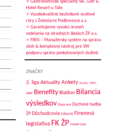
⭐ Gastronomické špeciality Ski, Golf &
Hotel Resort-u Tále
⭐ Vysokokvalitné bezšvíkové oceľové
rúry z Železiarní Podbrezová a.s.
⭐ Garantujeme vysokú úroveň
vzdelania na stredných školách ŽP a.s.
⭐ FIRIS – Manažérsky systém na správu
úloh & komplexný nástroj pre SW
podporu správy poskytovaných služieb
ZNAČKY
Aktuality
Ankety
2. liga
Audity - SEM -
Bilancia
Benefity
Biatlon
SRBP
výsledkov
Dychová hudba
Doprava
Firemná
Dôchodcovia
ŽP
Editoriál
FK ŽP
legislatíva
FMMR TUKE