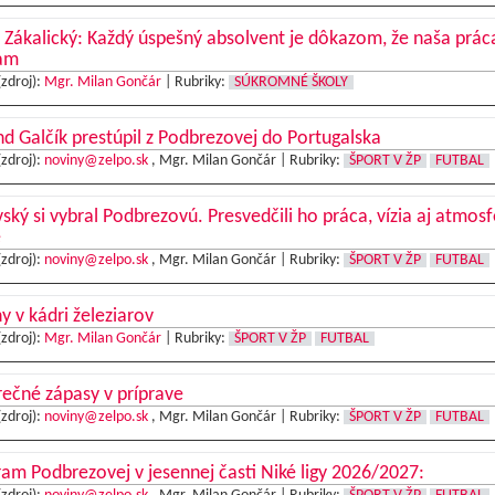
 Zákalický: Každý úspešný absolvent je dôkazom, že naša prá
am
(zdroj):
Mgr. Milan Gončár
|
Rubriky:
SÚKROMNÉ ŠKOLY
d Galčík prestúpil z Podbrezovej do Portugalska
(zdroj):
noviny@zelpo.sk
, Mgr. Milan Gončár |
Rubriky:
ŠPORT V ŽP
FUTBAL
ský si vybral Podbrezovú. Presvedčili ho práca, vízia aj atmosf
e
(zdroj):
noviny@zelpo.sk
, Mgr. Milan Gončár |
Rubriky:
ŠPORT V ŽP
FUTBAL
 v kádri železiarov
(zdroj):
Mgr. Milan Gončár
|
Rubriky:
ŠPORT V ŽP
FUTBAL
ečné zápasy v príprave
(zdroj):
noviny@zelpo.sk
, Mgr. Milan Gončár |
Rubriky:
ŠPORT V ŽP
FUTBAL
am Podbrezovej v jesennej časti Niké ligy 2026/2027: