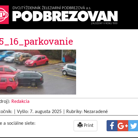
5_16_parkovanie
droj):
Redakcia
Ročník: | Vyšlo:
7. augusta 2025
|
Rubriky: Nezaradené
e a sociálne siete:
Print