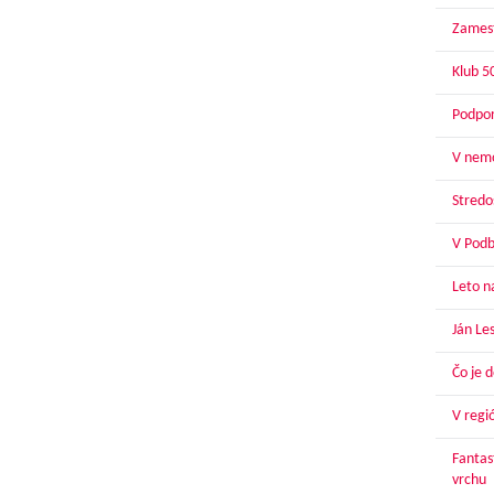
Zamest
Klub 5
Podpor
V nemo
Stredoš
V Podbr
Leto n
Ján Le
Čo je 
V regi
Fantas
vrchu