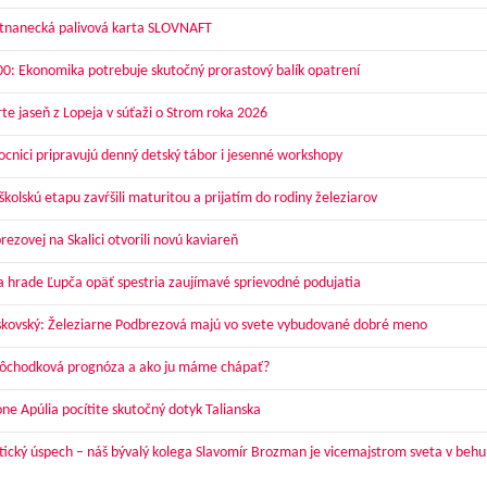
nanecká palivová karta SLOVNAFT
00: Ekonomika potrebuje skutočný prorastový balík opatrení
te jaseň z Lopeja v súťaži o Strom roka 2026
cnici pripravujú denný detský tábor i jesenné workshopy
kolskú etapu zavŕšili maturitou a prijatím do rodiny železiarov
ezovej na Skalici otvorili novú kaviareň
a hrade Ľupča opäť spestria zaujímavé sprievodné podujatia
skovský: Železiarne Podbrezová majú vo svete vybudované dobré meno
dôchodková prognóza a ako ju máme chápať?
óne Apúlia pocítite skutočný dotyk Talianska
tický úspech – náš bývalý kolega Slavomír Brozman je vicemajstrom sveta v behu