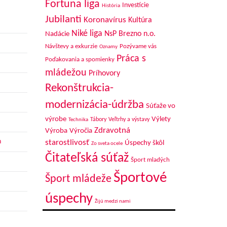
Fortuna liga
Investície
História
Jubilanti
Koronavírus
Kultúra
Niké liga
NsP Brezno n.o.
Nadácie
Návštevy a exkurzie
Pozývame vás
Oznamy
Práca s
Poďakovania a spomienky
mládežou
Príhovory
Rekonštrukcia-
modernizácia-údržba
Súťaže vo
výrobe
Výlety
Tábory
Veľtrhy a výstavy
Technika
Zdravotná
Výroba
Výročia
h
starostlivosť
Úspechy škôl
Zo sveta ocele
Čitateľská súťaž
Šport mladých
Športové
Šport mládeže
úspechy
Žijú medzi nami