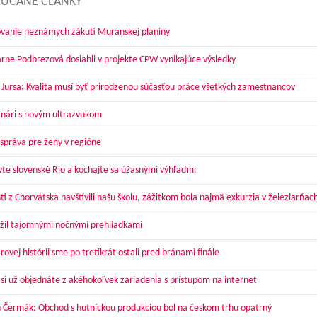
ÚČANÉ ČLÁNKY
vanie neznámych zákutí Muránskej planiny
arne Podbrezová dosiahli v projekte CPW vynikajúce výsledky
 Jursa: Kvalita musí byť prirodzenou súčasťou práce všetkých zamestnancov
nári s novým ultrazvukom
správa pre ženy v regióne
vte slovenské Rio a kochajte sa úžasnými výhľadmi
ti z Chorvátska navštívili našu školu, zážitkom bola najmä exkurzia v železiarňac
žil tajomnými nočnými prehliadkami
ovej histórii sme po tretíkrát ostali pred bránami finále
 si už objednáte z akéhokoľvek zariadenia s prístupom na internet
 Čermák: Obchod s hutníckou produkciou bol na českom trhu opatrný