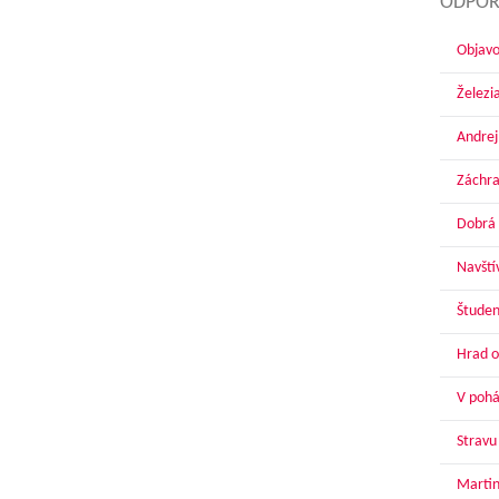
ODPOR
Objavo
Železi
Andrej
Záchra
Dobrá 
Navští
Študen
Hrad o
V pohár
Stravu
Martin