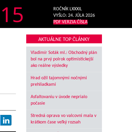
15
ROČNÍK LXXXIL
VYŠLO:
24. JÚLA 2026
PDF VERZIA ČÍSLA
AKTUÁLNE TOP ČLÁNKY
Vladimír Soták ml.: Obchodný plán
bol na prvý polrok optimistickejší
ako reálne výsledky
Hrad ožil tajomnými nočnými
prehliadkami
Asfaltovaniu v úvode neprialo
počasie
Stredná oprava vo valcovni mala v
krátkom čase veľký rozsah