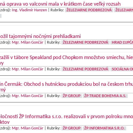
ná oprava vo valcovni mala v krátkom čase veľký rozsah
(zdroj):
Ing. Vladimír Hanzen
|
Rubriky:
ŽELEZIARNE PODBREZOVÁ
ŽELEZIAR
 ožil tajomnými nočnými prehliadkami
(zdroj):
Mgr. Milan Gončár
|
Rubriky:
ŽELEZIARNE PODBREZOVÁ
HRAD ĽUPČ
zažili v tábore Speakland pod Chopkom množstvo smiechu, hie
vy
(zdroj):
Mgr. Milan Gončár
|
Rubriky:
ŽELEZIARNE PODBREZOVÁ
SOCIÁLNA O
in Čermák: Obchod s hutníckou produkciou bol na českom trh
rný
(zdroj):
Mgr. Milan Gončár
|
Rubriky:
ŽP GROUP
ŽP TRADE BOHEMIA A.S.
ločnosti ŽP Informatika s.r.o. realizovali v prvom polroku mn
ektov
(zdroj):
Mgr. Milan Gončár
|
Rubriky:
ŽP GROUP
ŽP INFORMATIKA S.R.O.