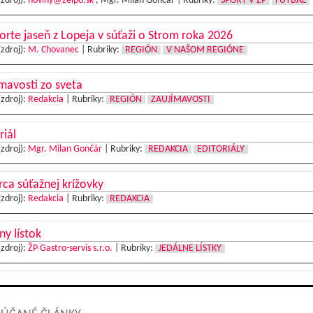
(zdroj):
noviny@zelpo.sk
, Mgr. Milan Gončár |
Rubriky:
ŠPORT V ŽP
FUTBAL
rte jaseň z Lopeja v súťaži o Strom roka 2026
(zdroj):
M. Chovanec
|
Rubriky:
REGIÓN
V NAŠOM REGIÓNE
mavosti zo sveta
(zdroj):
Redakcia
|
Rubriky:
REGIÓN
ZAUJÍMAVOSTI
riál
(zdroj):
Mgr. Milan Gončár
|
Rubriky:
REDAKCIA
EDITORIÁLY
ca súťažnej krížovky
(zdroj):
Redakcia
|
Rubriky:
REDAKCIA
ny lístok
(zdroj):
ŽP Gastro-servis s.r.o.
|
Rubriky:
JEDÁLNE LÍSTKY