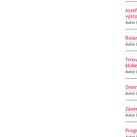
Jozef
význ
Autor 
Rolan
Autor 
Trnov
klub
Autor 
Zmeny
Autor 
Záver
Autor 
Progr