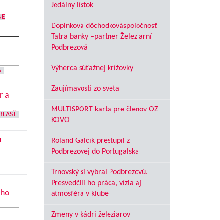
Jedálny lístok
NE
Doplnková dôchodkováspoločnosť
Tatra banky –partner Železiarní
Podbrezová
Výherca súťažnej krížovky
A
Zaujímavosti zo sveta
r a
MULTISPORT karta pre členov OZ
BLASŤ
KOVO
u
Roland Galčík prestúpil z
Podbrezovej do Portugalska
Trnovský si vybral Podbrezovú.
Presvedčili ho práca, vízia aj
oho
atmosféra v klube
Zmeny v kádri železiarov