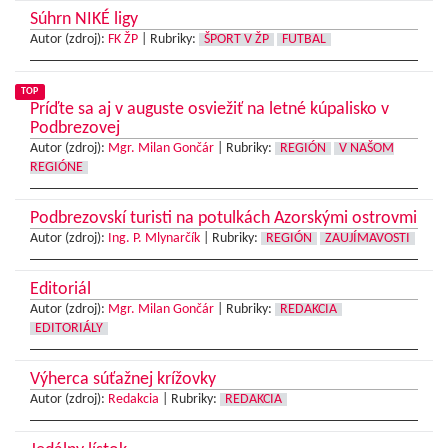
Súhrn NIKÉ ligy
Autor (zdroj):
FK ŽP
|
Rubriky:
ŠPORT V ŽP
FUTBAL
TOP
Príďte sa aj v auguste osviežiť na letné kúpalisko v
Podbrezovej
Autor (zdroj):
Mgr. Milan Gončár
|
Rubriky:
REGIÓN
V NAŠOM
REGIÓNE
Podbrezovskí turisti na potulkách Azorskými ostrovmi
Autor (zdroj):
Ing. P. Mlynarčík
|
Rubriky:
REGIÓN
ZAUJÍMAVOSTI
Editoriál
Autor (zdroj):
Mgr. Milan Gončár
|
Rubriky:
REDAKCIA
EDITORIÁLY
Výherca súťažnej krížovky
Autor (zdroj):
Redakcia
|
Rubriky:
REDAKCIA