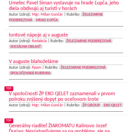
Umelec Pavel Siman vystavuje na hrade Ľupča, jeho
diela obdivujú aj turisti v horách
Autor (zdroj):
Mgr. Milan Gončár
|
Rubriky:
ŽELEZIARNE
PODBREZOVÁ
HRAD ĽUPČA
Iontové nápoje aj v auguste
Autor (zdroj):
Redakcia
|
Rubriky:
ŽELEZIARNE PODBREZOVÁ
SOCIÁLNA OBLASŤ
V auguste blahoželáme
Autor (zdroj):
Ppam
|
Rubriky:
ŽELEZIARNE PODBREZOVÁ
SPOLOČENSKÁ RUBRIKA
TOP
V spoločnosti ŽP EKO QELET zaznamenali v prvom
polroku zvýšený dopyt po oceľovom šrote
Autor (zdroj):
Mgr. Milan Gončár
|
Rubriky:
ŽP GROUP
EKO QELET
TOP
Generálny riaditeľ ŽIAROMATU Kalinovo Jozef
Ďurian: Nesústreďujeme sa na problémy, ale na