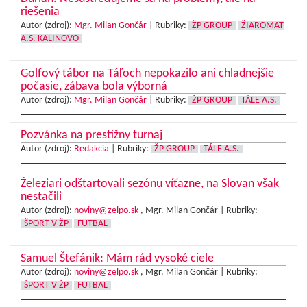
riešenia
Autor (zdroj):
Mgr. Milan Gončár
|
Rubriky:
ŽP GROUP
ŽIAROMAT
A.S. KALINOVO
Golfový tábor na Táľoch nepokazilo ani chladnejšie
počasie, zábava bola výborná
Autor (zdroj):
Mgr. Milan Gončár
|
Rubriky:
ŽP GROUP
TÁLE A.S.
Pozvánka na prestížny turnaj
Autor (zdroj):
Redakcia
|
Rubriky:
ŽP GROUP
TÁLE A.S.
Železiari odštartovali sezónu víťazne, na Slovan však
nestačili
Autor (zdroj):
noviny@zelpo.sk
, Mgr. Milan Gončár |
Rubriky:
ŠPORT V ŽP
FUTBAL
Samuel Štefánik: Mám rád vysoké ciele
Autor (zdroj):
noviny@zelpo.sk
, Mgr. Milan Gončár |
Rubriky:
ŠPORT V ŽP
FUTBAL