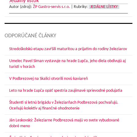
Jedálny lístok
Autor (zdroj):
ŽP Gastro-servis s.r.o.
|
Rubriky:
JEDÁLNE LÍSTKY
ODPORÚČANÉ ČLÁNKY
Stredoškolskú etapu zavŕšili maturitou a prijatím do rodiny železiarov
Umelec Pavel Siman vystavuje na hrade Ľupča, jeho diela obdivujú aj
turisti v horách
V Podbrezovej na Skalici otvorili novú kaviareň
Leto na hrade Ľupča opäť spestria zaujímavé sprievodné podujatia
Študenti si letnú brigádu v Železiarňach Podbrezová pochvaľujú.
Oceňujú kolektív aj finančné ohodnotenie
Ján Leskovský: Železiarne Podbrezová majú vo svete vybudované
dobré meno