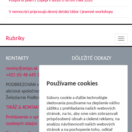
Podporte jaseň z Lopeja v súťaži o Strom roka 2026
V nemocnici pripravujú denný detský tábor i jesenné workshopy
Rubriky
Toggl
navig
KONTAKTY
DÔLEŽITÉ ODKAZY
noviny@zelpo.sk
Hrad Ľupča
+421 (0) 48 645 2711
Súkromná spojená škola ŽP
Nadácia Železiarne
Používame cookies
PODBREZOVAN vydáva
Podbrezová
akciová spoločnosť
Hutnícke múzeum
Železiarne Podbrezová
Súbory cookie a ďalšie technológie
ŽP Informatika s.r.o.
sledovania používame na zlepšenie vášho
TIRÁŽ & KONTAKT
ŠK Železiarne Podbrezová
zážitku z prehliadania našich webových
stránok, na to, aby sme vám zobrazovali
Tále a.s.
Prehlásenie o spracovaní
prispôsobený obsah a cielené reklamy, na
osobných údajov
analýzu návštevnosti našich webových
stránok a na pochopenie toho, odkiaľ