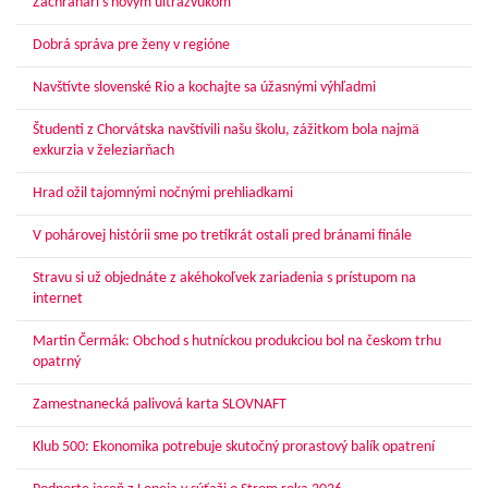
Záchranári s novým ultrazvukom
Dobrá správa pre ženy v regióne
Navštívte slovenské Rio a kochajte sa úžasnými výhľadmi
Študenti z Chorvátska navštívili našu školu, zážitkom bola najmä
exkurzia v železiarňach
Hrad ožil tajomnými nočnými prehliadkami
V pohárovej histórii sme po tretíkrát ostali pred bránami finále
Stravu si už objednáte z akéhokoľvek zariadenia s prístupom na
internet
Martin Čermák: Obchod s hutníckou produkciou bol na českom trhu
opatrný
Zamestnanecká palivová karta SLOVNAFT
Klub 500: Ekonomika potrebuje skutočný prorastový balík opatrení