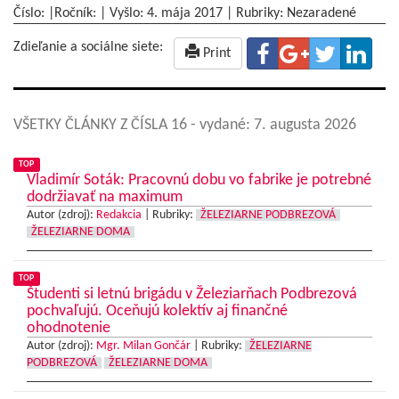
Číslo: |Ročník: | Vyšlo:
4. mája 2017
|
Rubriky: Nezaradené
Zdieľanie a sociálne siete:
Print
VŠETKY ČLÁNKY Z ČÍSLA 16
- vydané: 7. augusta 2026
TOP
Vladimír Soták: Pracovnú dobu vo fabrike je potrebné
dodržiavať na maximum
Autor (zdroj):
Redakcia
|
Rubriky:
ŽELEZIARNE PODBREZOVÁ
ŽELEZIARNE DOMA
TOP
Študenti si letnú brigádu v Železiarňach Podbrezová
pochvaľujú. Oceňujú kolektív aj finančné
ohodnotenie
Autor (zdroj):
Mgr. Milan Gončár
|
Rubriky:
ŽELEZIARNE
PODBREZOVÁ
ŽELEZIARNE DOMA