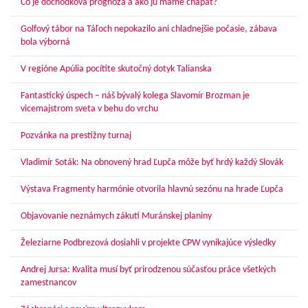
Čo je dôchodková prognóza a ako ju máme chápať?
Golfový tábor na Táľoch nepokazilo ani chladnejšie počasie, zábava
bola výborná
V regióne Apúlia pocítite skutočný dotyk Talianska
Fantastický úspech – náš bývalý kolega Slavomír Brozman je
vicemajstrom sveta v behu do vrchu
Pozvánka na prestížny turnaj
Vladimír Soták: Na obnovený hrad Ľupča môže byť hrdý každý Slovák
Výstava Fragmenty harmónie otvorila hlavnú sezónu na hrade Ľupča
Objavovanie neznámych zákutí Muránskej planiny
Železiarne Podbrezová dosiahli v projekte CPW vynikajúce výsledky
Andrej Jursa: Kvalita musí byť prirodzenou súčasťou práce všetkých
zamestnancov