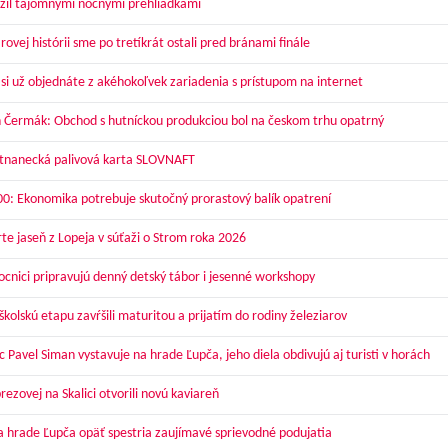
žil tajomnými nočnými prehliadkami
ovej histórii sme po tretíkrát ostali pred bránami finále
 si už objednáte z akéhokoľvek zariadenia s prístupom na internet
 Čermák: Obchod s hutníckou produkciou bol na českom trhu opatrný
nanecká palivová karta SLOVNAFT
00: Ekonomika potrebuje skutočný prorastový balík opatrení
te jaseň z Lopeja v súťaži o Strom roka 2026
cnici pripravujú denný detský tábor i jesenné workshopy
kolskú etapu zavŕšili maturitou a prijatím do rodiny železiarov
 Pavel Siman vystavuje na hrade Ľupča, jeho diela obdivujú aj turisti v horách
ezovej na Skalici otvorili novú kaviareň
a hrade Ľupča opäť spestria zaujímavé sprievodné podujatia