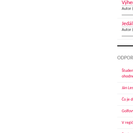
Výher
Autor 
Jedál
Autor 
ODPOR
Študen
ohodn
Ján Le
Čo je 
Golfov
V regi