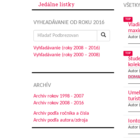
Jedálne lístky
VŠETKY
TOP
VYHĽADÁVANIE OD ROKU 2016
Vladi
max
Search
Autor 
for:
Vyhľadávanie (roky 2008 – 2016)
TOP
Vyhľadávanie (roky 2000 – 2008)
Štude
kolek
Autor 
DOMA
ARCHÍV
Umele
Archív rokov 1998 - 2007
turis
Archív rokov 2008 - 2016
Autor 
Archív podľa ročníka a čísla
Archív podľa autora/zdroja
Ionto
Autor 