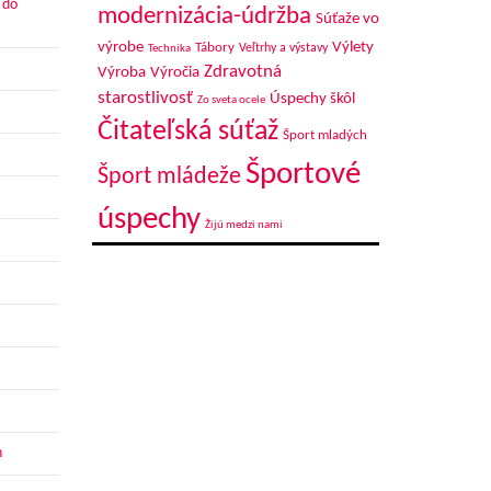
 do
modernizácia-údržba
Súťaže vo
výrobe
Výlety
Tábory
Veľtrhy a výstavy
Technika
Zdravotná
Výroba
Výročia
starostlivosť
Úspechy škôl
Zo sveta ocele
Čitateľská súťaž
Šport mladých
Športové
Šport mládeže
úspechy
Žijú medzi nami
h