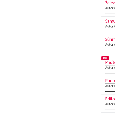
Želez
Autor 
Samue
Autor 
Súhrn
Autor 
TOP
Príďt
Autor 
Podbr
Autor 
Edito
Autor 