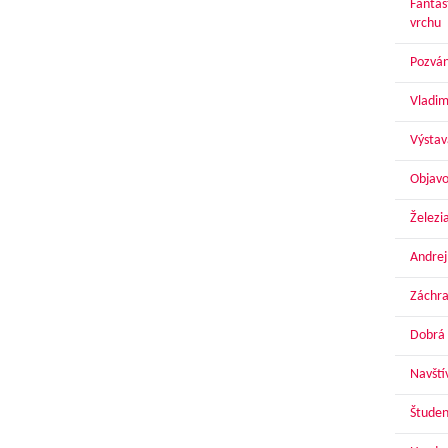
Fantas
vrchu
Pozván
Vladim
Výstav
Objavo
Železi
Andrej
Záchra
Dobrá 
Navští
Študen