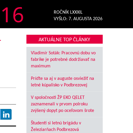
16
ROČNÍK LXXXIL
VYŠLO:
7. AUGUSTA 2026
-
AKTUÁLNE TOP ČLÁNKY
Vladimír Soták: Pracovnú dobu vo
fabrike je potrebné dodržiavať na
maximum
Príďte sa aj v auguste osviežiť na
letné kúpalisko v Podbrezovej
V spoločnosti ŽP EKO QELET
zaznamenali v prvom polroku
zvýšený dopyt po oceľovom šrote
Študenti si letnú brigádu v
Železiarňach Podbrezová