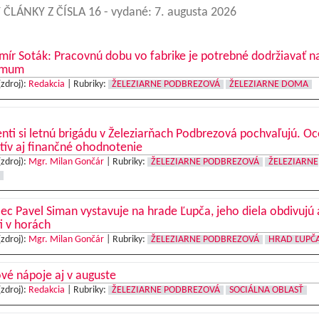
 ČLÁNKY Z ČÍSLA 16
- vydané: 7. augusta 2026
mír Soták: Pracovnú dobu vo fabrike je potrebné dodržiavať n
imum
(zdroj):
Redakcia
|
Rubriky:
ŽELEZIARNE PODBREZOVÁ
ŽELEZIARNE DOMA
nti si letnú brigádu v Železiarňach Podbrezová pochvaľujú. O
tív aj finančné ohodnotenie
(zdroj):
Mgr. Milan Gončár
|
Rubriky:
ŽELEZIARNE PODBREZOVÁ
ŽELEZIARNE
c Pavel Siman vystavuje na hrade Ľupča, jeho diela obdivujú 
ti v horách
(zdroj):
Mgr. Milan Gončár
|
Rubriky:
ŽELEZIARNE PODBREZOVÁ
HRAD ĽUPČ
vé nápoje aj v auguste
(zdroj):
Redakcia
|
Rubriky:
ŽELEZIARNE PODBREZOVÁ
SOCIÁLNA OBLASŤ