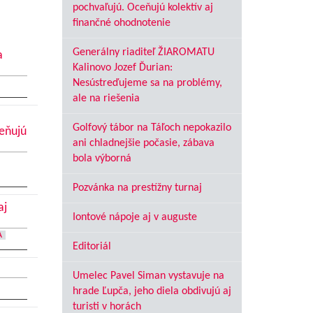
pochvaľujú. Oceňujú kolektív aj
finančné ohodnotenie
Generálny riaditeľ ŽIAROMATU
a
Kalinovo Jozef Ďurian:
Nesústreďujeme sa na problémy,
ale na riešenia
Golfový tábor na Táľoch nepokazilo
ceňujú
ani chladnejšie počasie, zábava
bola výborná
Pozvánka na prestížny turnaj
aj
Iontové nápoje aj v auguste
A
Editoriál
Umelec Pavel Siman vystavuje na
hrade Ľupča, jeho diela obdivujú aj
turisti v horách