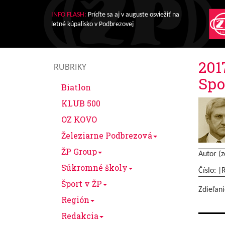
INFO FLASH:
Príďte sa aj v auguste osviežiť na
letné kúpalisko v Podbrezovej
201
RUBRIKY
Sp
Biatlon
KLUB 500
OZ KOVO
Železiarne Podbrezová
ŽP Group
Autor (z
Súkromné školy
Číslo: |
Šport v ŽP
Zdieľani
Región
Redakcia