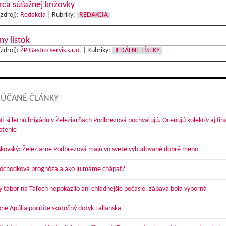
ca súťažnej krížovky
(zdroj):
Redakcia
|
Rubriky:
REDAKCIA
ny lístok
(zdroj):
ŽP Gastro-servis s.r.o.
|
Rubriky:
JEDÁLNE LÍSTKY
ÚČANÉ ČLÁNKY
ti si letnú brigádu v Železiarňach Podbrezová pochvaľujú. Oceňujú kolektív aj fi
otenie
skovský: Železiarne Podbrezová majú vo svete vybudované dobré meno
dôchodková prognóza a ako ju máme chápať?
ý tábor na Táľoch nepokazilo ani chladnejšie počasie, zábava bola výborná
óne Apúlia pocítite skutočný dotyk Talianska