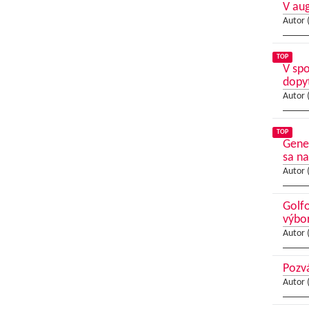
V au
Autor 
TOP
V sp
dopy
Autor 
TOP
Gene
sa na
Autor 
Golfo
výbo
Autor 
Pozvá
Autor 