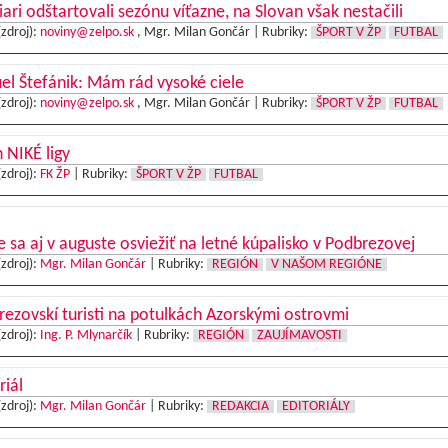
iari odštartovali sezónu víťazne, na Slovan však nestačili
(zdroj):
noviny@zelpo.sk
, Mgr. Milan Gončár |
Rubriky:
ŠPORT V ŽP
FUTBAL
l Štefánik: Mám rád vysoké ciele
(zdroj):
noviny@zelpo.sk
, Mgr. Milan Gončár |
Rubriky:
ŠPORT V ŽP
FUTBAL
 NIKÉ ligy
(zdroj):
FK ŽP
|
Rubriky:
ŠPORT V ŽP
FUTBAL
e sa aj v auguste osviežiť na letné kúpalisko v Podbrezovej
(zdroj):
Mgr. Milan Gončár
|
Rubriky:
REGIÓN
V NAŠOM REGIÓNE
ezovskí turisti na potulkách Azorskými ostrovmi
(zdroj):
Ing. P. Mlynarčík
|
Rubriky:
REGIÓN
ZAUJÍMAVOSTI
riál
(zdroj):
Mgr. Milan Gončár
|
Rubriky:
REDAKCIA
EDITORIÁLY