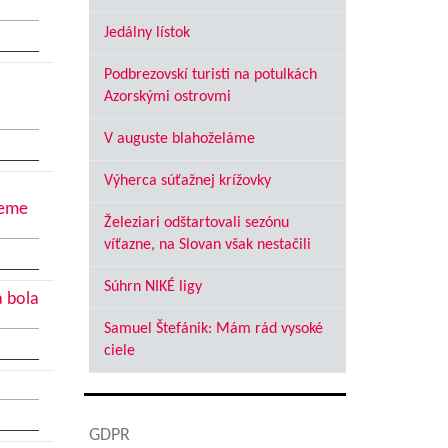
Jedálny lístok
Podbrezovskí turisti na potulkách
Azorskými ostrovmi
V auguste blahoželáme
Výherca súťažnej krížovky
jeme
Železiari odštartovali sezónu
víťazne, na Slovan však nestačili
Súhrn NIKÉ ligy
a bola
Samuel Štefánik: Mám rád vysoké
ciele
GDPR