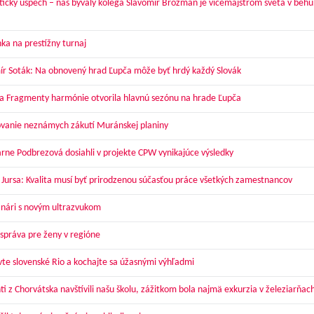
tický úspech – náš bývalý kolega Slavomír Brozman je vicemajstrom sveta v behu
ka na prestížny turnaj
ír Soták: Na obnovený hrad Ľupča môže byť hrdý každý Slovák
a Fragmenty harmónie otvorila hlavnú sezónu na hrade Ľupča
vanie neznámych zákutí Muránskej planiny
arne Podbrezová dosiahli v projekte CPW vynikajúce výsledky
 Jursa: Kvalita musí byť prirodzenou súčasťou práce všetkých zamestnancov
nári s novým ultrazvukom
správa pre ženy v regióne
vte slovenské Rio a kochajte sa úžasnými výhľadmi
ti z Chorvátska navštívili našu školu, zážitkom bola najmä exkurzia v železiarňac