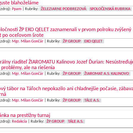
guste blahoželáme
(zdroj):
Ppam
|
Rubriky:
ŽELEZIARNE PODBREZOVÁ
SPOLOČENSKÁ RUBRIKA
oločnosti ŽP EKO QELET zaznamenali v prvom polroku zvýšený
t po oceľovom šrote
(zdroj):
Mgr. Milan Gončár
|
Rubriky:
ŽP GROUP
EKO QELET
rálny riaditeľ ŽIAROMATU Kalinovo Jozef Ďurian: Nesústreďu
 problémy, ale na riešenia
(zdroj):
Mgr. Milan Gončár
|
Rubriky:
ŽP GROUP
ŽIAROMAT A.S. KALINOVO
vý tábor na Táľoch nepokazilo ani chladnejšie počasie, zábav
rná
(zdroj):
Mgr. Milan Gončár
|
Rubriky:
ŽP GROUP
TÁLE A.S.
nka na prestížny turnaj
(zdroj):
Redakcia
|
Rubriky:
ŽP GROUP
TÁLE A.S.