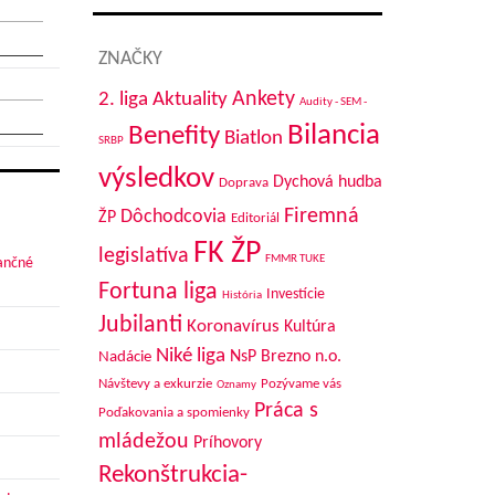
ZNAČKY
Aktuality
Ankety
2. liga
Audity - SEM -
Bilancia
Benefity
Biatlon
SRBP
výsledkov
Dychová hudba
Doprava
Firemná
Dôchodcovia
ŽP
Editoriál
FK ŽP
legislatíva
FMMR TUKE
nančné
Fortuna liga
Investície
História
Jubilanti
Koronavírus
Kultúra
Niké liga
NsP Brezno n.o.
Nadácie
Návštevy a exkurzie
Pozývame vás
Oznamy
Práca s
Poďakovania a spomienky
mládežou
Príhovory
Rekonštrukcia-