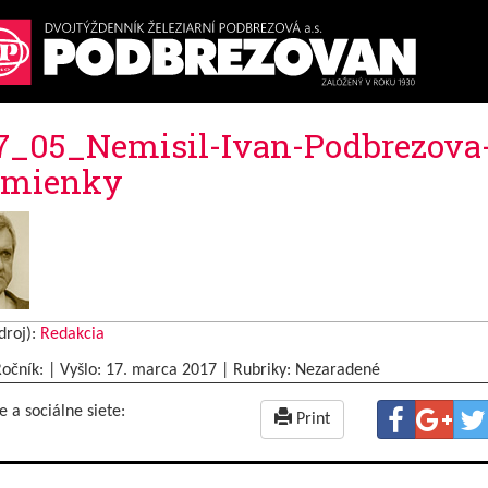
7_05_Nemisil-Ivan-Podbrezova
omienky
droj):
Redakcia
Ročník: | Vyšlo:
17. marca 2017
|
Rubriky: Nezaradené
e a sociálne siete:
Print