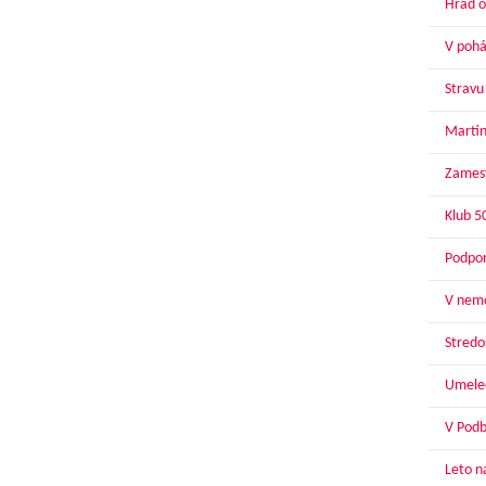
Hrad o
V pohár
Stravu
Martin
Zamest
Klub 5
Podpor
V nemo
Stredoš
Umelec
V Podbr
Leto n