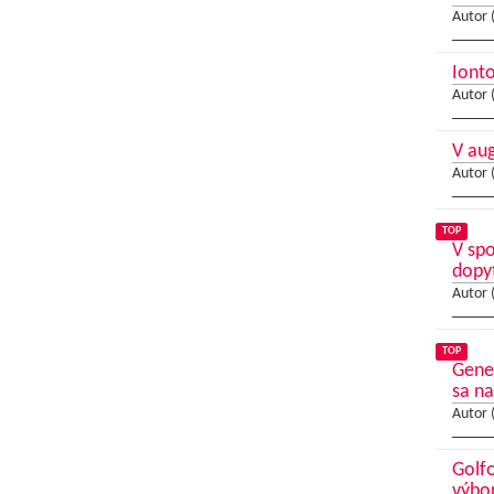
Autor 
Ionto
Autor 
V au
Autor 
TOP
V sp
dopy
Autor 
TOP
Gene
sa na
Autor 
Golfo
výbo