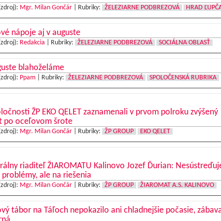
(zdroj):
Mgr. Milan Gončár
|
Rubriky:
ŽELEZIARNE PODBREZOVÁ
HRAD ĽUPČ
vé nápoje aj v auguste
(zdroj):
Redakcia
|
Rubriky:
ŽELEZIARNE PODBREZOVÁ
SOCIÁLNA OBLASŤ
guste blahoželáme
(zdroj):
Ppam
|
Rubriky:
ŽELEZIARNE PODBREZOVÁ
SPOLOČENSKÁ RUBRIKA
oločnosti ŽP EKO QELET zaznamenali v prvom polroku zvýšený
t po oceľovom šrote
(zdroj):
Mgr. Milan Gončár
|
Rubriky:
ŽP GROUP
EKO QELET
rálny riaditeľ ŽIAROMATU Kalinovo Jozef Ďurian: Nesústreďu
 problémy, ale na riešenia
(zdroj):
Mgr. Milan Gončár
|
Rubriky:
ŽP GROUP
ŽIAROMAT A.S. KALINOVO
vý tábor na Táľoch nepokazilo ani chladnejšie počasie, zábav
rná