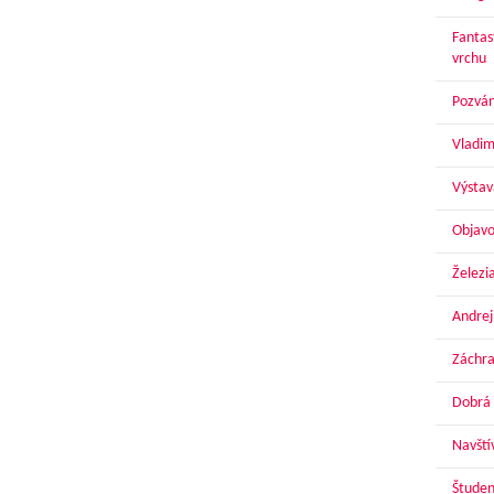
Fantas
vrchu
Pozván
Vladim
Výstav
Objavo
Železi
Andrej
Záchra
Dobrá 
Navští
Študen