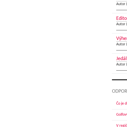
Autor 
Edito
Autor 
Výher
Autor 
Jedál
Autor 
ODPOR
Čo je 
Golfov
V regi