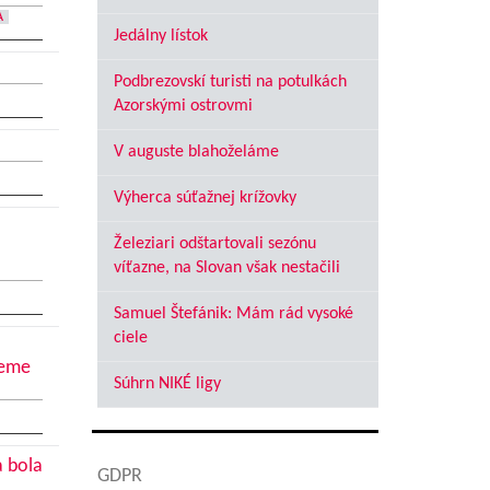
A
Jedálny lístok
Podbrezovskí turisti na potulkách
Azorskými ostrovmi
V auguste blahoželáme
Výherca súťažnej krížovky
Železiari odštartovali sezónu
víťazne, na Slovan však nestačili
Samuel Štefánik: Mám rád vysoké
ciele
jeme
Súhrn NIKÉ ligy
a bola
GDPR