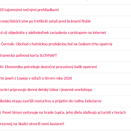
žil tajomnými nočnými prehliadkami
ovej histórii sme po tretíkrát ostali pred bránami finále
 si už objednáte z akéhokoľvek zariadenia s prístupom na internet
 Čermák: Obchod s hutníckou produkciou bol na českom trhu opatrný
nanecká palivová karta SLOVNAFT
00: Ekonomika potrebuje skutočný prorastový balík opatrení
te jaseň z Lopeja v súťaži o Strom roka 2026
cnici pripravujú denný detský tábor i jesenné workshopy
kolskú etapu zavŕšili maturitou a prijatím do rodiny železiarov
 Pavel Siman vystavuje na hrade Ľupča, jeho diela obdivujú aj turisti v horách
ezovej na Skalici otvorili novú kaviareň