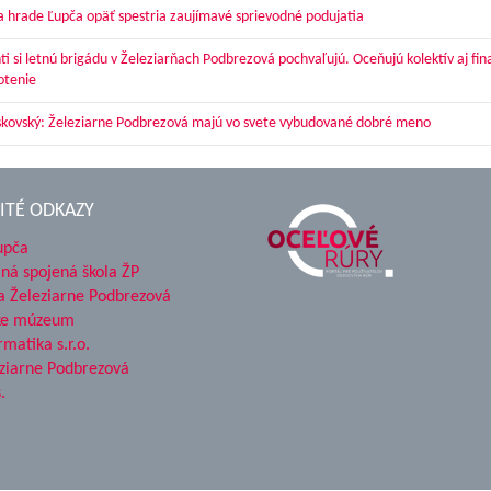
a hrade Ľupča opäť spestria zaujímavé sprievodné podujatia
ti si letnú brigádu v Železiarňach Podbrezová pochvaľujú. Oceňujú kolektív aj fi
otenie
skovský: Železiarne Podbrezová majú vo svete vybudované dobré meno
ITÉ ODKAZY
upča
ná spojená škola ŽP
a Železiarne Podbrezová
ke múzeum
rmatika s.r.o.
ziarne Podbrezová
.