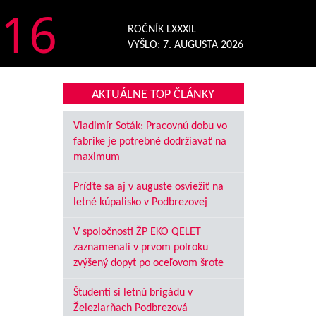
16
ROČNÍK LXXXIL
VYŠLO:
7. AUGUSTA 2026
AKTUÁLNE TOP ČLÁNKY
Vladimír Soták: Pracovnú dobu vo
fabrike je potrebné dodržiavať na
maximum
Príďte sa aj v auguste osviežiť na
letné kúpalisko v Podbrezovej
V spoločnosti ŽP EKO QELET
zaznamenali v prvom polroku
zvýšený dopyt po oceľovom šrote
Študenti si letnú brigádu v
Železiarňach Podbrezová