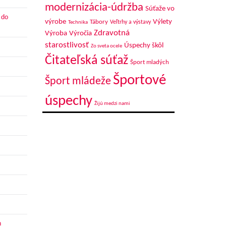
modernizácia-údržba
Súťaže vo
 do
výrobe
Výlety
Tábory
Veľtrhy a výstavy
Technika
Zdravotná
Výroba
Výročia
starostlivosť
Úspechy škôl
Zo sveta ocele
Čitateľská súťaž
Šport mladých
Športové
Šport mládeže
úspechy
Žijú medzi nami
h