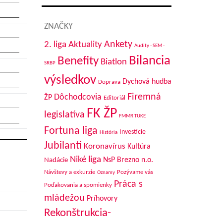
ZNAČKY
Aktuality
Ankety
2. liga
Audity - SEM -
Bilancia
Benefity
Biatlon
SRBP
výsledkov
Dychová hudba
Doprava
Firemná
Dôchodcovia
ŽP
Editoriál
FK ŽP
legislatíva
FMMR TUKE
Fortuna liga
Investície
História
Jubilanti
Koronavírus
Kultúra
Niké liga
NsP Brezno n.o.
Nadácie
Návštevy a exkurzie
Pozývame vás
Oznamy
Práca s
Poďakovania a spomienky
mládežou
Príhovory
Rekonštrukcia-