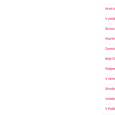
Hrad o
V pohár
Stravu
Martin
Zamest
Klub 5
Podpor
V nemo
Stredoš
Umelec
V Podbr