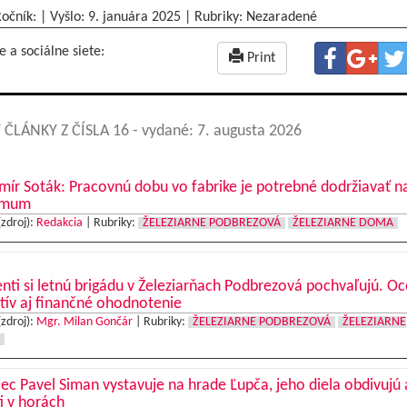
Ročník: | Vyšlo:
9. januára 2025
|
Rubriky: Nezaradené
e a sociálne siete:
Print
 ČLÁNKY Z ČÍSLA 16
- vydané: 7. augusta 2026
mír Soták: Pracovnú dobu vo fabrike je potrebné dodržiavať n
imum
(zdroj):
Redakcia
|
Rubriky:
ŽELEZIARNE PODBREZOVÁ
ŽELEZIARNE DOMA
nti si letnú brigádu v Železiarňach Podbrezová pochvaľujú. O
tív aj finančné ohodnotenie
(zdroj):
Mgr. Milan Gončár
|
Rubriky:
ŽELEZIARNE PODBREZOVÁ
ŽELEZIARNE
c Pavel Siman vystavuje na hrade Ľupča, jeho diela obdivujú 
ti v horách