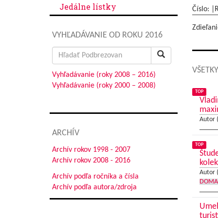
Jedálne lístky
Číslo: |
Zdieľani
VYHĽADÁVANIE OD ROKU 2016
Search
for:
VŠETKY
Vyhľadávanie (roky 2008 – 2016)
Vyhľadávanie (roky 2000 – 2008)
TOP
Vladi
max
Autor 
ARCHÍV
TOP
Archív rokov 1998 - 2007
Štude
Archív rokov 2008 - 2016
kolek
Autor 
Archív podľa ročníka a čísla
DOMA
Archív podľa autora/zdroja
Umele
turis