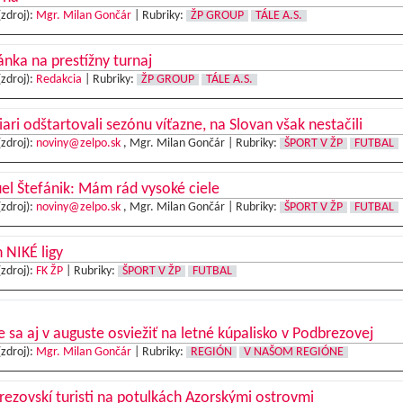
(zdroj):
Mgr. Milan Gončár
|
Rubriky:
ŽP GROUP
TÁLE A.S.
nka na prestížny turnaj
(zdroj):
Redakcia
|
Rubriky:
ŽP GROUP
TÁLE A.S.
iari odštartovali sezónu víťazne, na Slovan však nestačili
(zdroj):
noviny@zelpo.sk
, Mgr. Milan Gončár |
Rubriky:
ŠPORT V ŽP
FUTBAL
l Štefánik: Mám rád vysoké ciele
(zdroj):
noviny@zelpo.sk
, Mgr. Milan Gončár |
Rubriky:
ŠPORT V ŽP
FUTBAL
 NIKÉ ligy
(zdroj):
FK ŽP
|
Rubriky:
ŠPORT V ŽP
FUTBAL
e sa aj v auguste osviežiť na letné kúpalisko v Podbrezovej
(zdroj):
Mgr. Milan Gončár
|
Rubriky:
REGIÓN
V NAŠOM REGIÓNE
ezovskí turisti na potulkách Azorskými ostrovmi