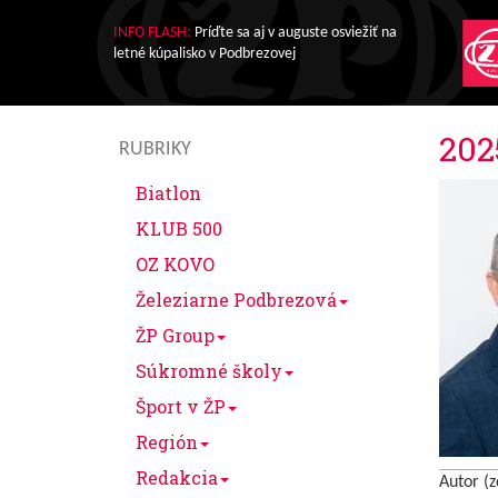
INFO FLASH:
Príďte sa aj v auguste osviežiť na
letné kúpalisko v Podbrezovej
202
RUBRIKY
Biatlon
KLUB 500
OZ KOVO
Železiarne Podbrezová
ŽP Group
Súkromné školy
Šport v ŽP
Región
Redakcia
Autor (z