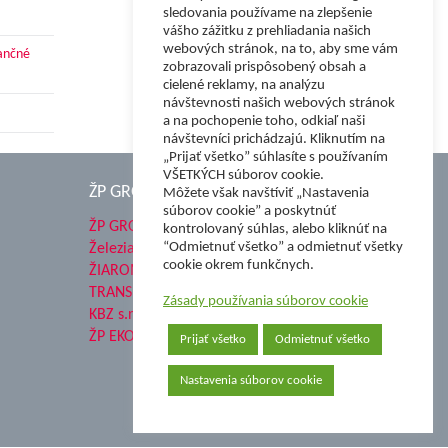
sledovania používame na zlepšenie
vášho zážitku z prehliadania našich
webových stránok, na to, aby sme vám
nančné
zobrazovali prispôsobený obsah a
cielené reklamy, na analýzu
návštevnosti našich webových stránok
a na pochopenie toho, odkiaľ naši
návštevníci prichádzajú. Kliknutím na
„Prijať všetko” súhlasíte s používaním
VŠETKÝCH súborov cookie.
ŽP GROUP
Môžete však navštíviť „Nastavenia
súborov cookie” a poskytnúť
ŽP GROUP
kontrolovaný súhlas, alebo kliknúť na
“Odmietnuť všetko” a odmietnuť všetky
Železiarne Podbrezová a.s.
cookie okrem funkčnych.
ŽIAROMAT a.s.
TRANSMESA S.A.U.
Zásady používania súborov cookie
KBZ s.r.o.
ŽP EKO QELET a.s.
Prijať všetko
Odmietnuť všetko
Nastavenia súborov cookie