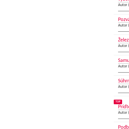
Autor 
Pozvá
Autor 
Želez
Autor 
Samue
Autor 
Súhrn
Autor 
TOP
Príďt
Autor 
Podbr