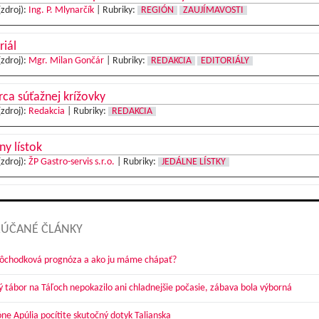
(zdroj):
Ing. P. Mlynarčík
|
Rubriky:
REGIÓN
ZAUJÍMAVOSTI
riál
(zdroj):
Mgr. Milan Gončár
|
Rubriky:
REDAKCIA
EDITORIÁLY
ca súťažnej krížovky
(zdroj):
Redakcia
|
Rubriky:
REDAKCIA
ny lístok
(zdroj):
ŽP Gastro-servis s.r.o.
|
Rubriky:
JEDÁLNE LÍSTKY
ÚČANÉ ČLÁNKY
dôchodková prognóza a ako ju máme chápať?
ý tábor na Táľoch nepokazilo ani chladnejšie počasie, zábava bola výborná
óne Apúlia pocítite skutočný dotyk Talianska