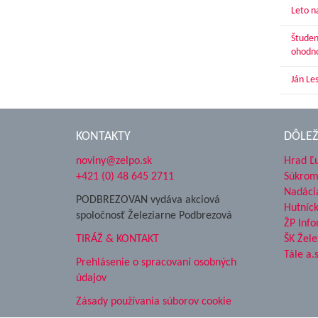
Leto n
Študen
ohodn
Ján Le
KONTAKTY
DÔLEŽ
noviny@zelpo.sk
Hrad Ľ
+421 (0) 48 645 2711
Súkrom
Nadáci
PODBREZOVAN vydáva akciová
Hutníc
spoločnosť Železiarne Podbrezová
ŽP Info
TIRÁŽ & KONTAKT
ŠK Žele
Tále a.s
Prehlásenie o spracovaní osobných
údajov
Zásady používania súborov cookie