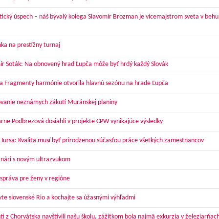
tický úspech – náš bývalý kolega Slavomír Brozman je vicemajstrom sveta v behu
ka na prestížny turnaj
ír Soták: Na obnovený hrad Ľupča môže byť hrdý každý Slovák
a Fragmenty harmónie otvorila hlavnú sezónu na hrade Ľupča
vanie neznámych zákutí Muránskej planiny
arne Podbrezová dosiahli v projekte CPW vynikajúce výsledky
 Jursa: Kvalita musí byť prirodzenou súčasťou práce všetkých zamestnancov
nári s novým ultrazvukom
správa pre ženy v regióne
vte slovenské Rio a kochajte sa úžasnými výhľadmi
ti z Chorvátska navštívili našu školu, zážitkom bola najmä exkurzia v železiarňac