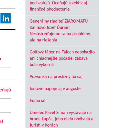
pochvaľujú. Oceňujú kolektív aj
finančné ohodnotenie
Generálny riaditeľ ŽIAROMATU
Kalinovo Jozef Ďurian:
Nesústreďujeme sa na problémy,
ale na riešenia
Golfový tábor na Táľoch nepokazilo
a
ani chladnejšie počasie, zábava
bola výborná
Pozvánka na prestížny turnaj
Iontové nápoje aj v auguste
ceňujú
Editoriál
Umelec Pavel Siman vystavuje na
hrade Ľupča, jeho diela obdivujú aj
aj
turisti v horách