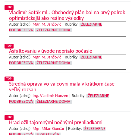
TOP
Vladimír Soták ml.: Obchodný plán bol na prvý polrok
optimistickejší ako reálne výsledky
Autor (zdroj):
Mgr. M. Jančovič
|
Rubriky:
ŽELEZIARNE
PODBREZOVÁ
ŽELEZIARNE DOMA
TOP
Asfaltovaniu v úvode neprialo počasie
Autor (zdroj):
Mgr. M. Jančovič
|
Rubriky:
ŽELEZIARNE
PODBREZOVÁ
ŽELEZIARNE DOMA
TOP
Stredná oprava vo valcovni mala v krátkom čase
veľký rozsah
Autor (zdroj):
Ing. Vladimír Hanzen
|
Rubriky:
ŽELEZIARNE
PODBREZOVÁ
ŽELEZIARNE DOMA
TOP
Hrad ožil tajomnými nočnými prehliadkami
Autor (zdroj):
Mgr. Milan Gončár
|
Rubriky:
ŽELEZIARNE
PODBREZOVÁ
HRAD ĽUPČA