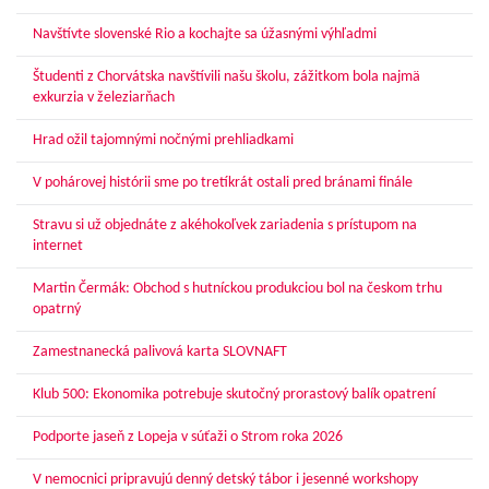
Navštívte slovenské Rio a kochajte sa úžasnými výhľadmi
Študenti z Chorvátska navštívili našu školu, zážitkom bola najmä
exkurzia v železiarňach
Hrad ožil tajomnými nočnými prehliadkami
V pohárovej histórii sme po tretíkrát ostali pred bránami finále
Stravu si už objednáte z akéhokoľvek zariadenia s prístupom na
internet
Martin Čermák: Obchod s hutníckou produkciou bol na českom trhu
opatrný
Zamestnanecká palivová karta SLOVNAFT
Klub 500: Ekonomika potrebuje skutočný prorastový balík opatrení
Podporte jaseň z Lopeja v súťaži o Strom roka 2026
V nemocnici pripravujú denný detský tábor i jesenné workshopy