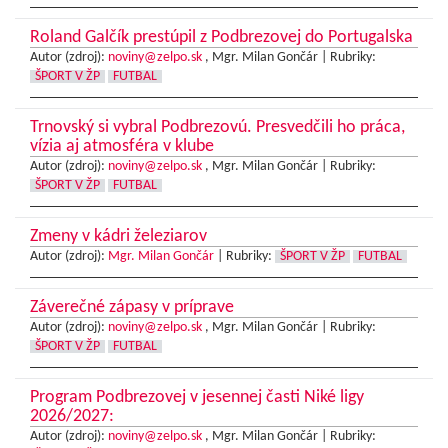
Roland Galčík prestúpil z Podbrezovej do Portugalska
Autor (zdroj):
noviny@zelpo.sk
, Mgr. Milan Gončár |
Rubriky:
ŠPORT V ŽP
FUTBAL
Trnovský si vybral Podbrezovú. Presvedčili ho práca,
vízia aj atmosféra v klube
Autor (zdroj):
noviny@zelpo.sk
, Mgr. Milan Gončár |
Rubriky:
ŠPORT V ŽP
FUTBAL
Zmeny v kádri železiarov
Autor (zdroj):
Mgr. Milan Gončár
|
Rubriky:
ŠPORT V ŽP
FUTBAL
Záverečné zápasy v príprave
Autor (zdroj):
noviny@zelpo.sk
, Mgr. Milan Gončár |
Rubriky:
ŠPORT V ŽP
FUTBAL
Program Podbrezovej v jesennej časti Niké ligy
2026/2027:
Autor (zdroj):
noviny@zelpo.sk
, Mgr. Milan Gončár |
Rubriky: