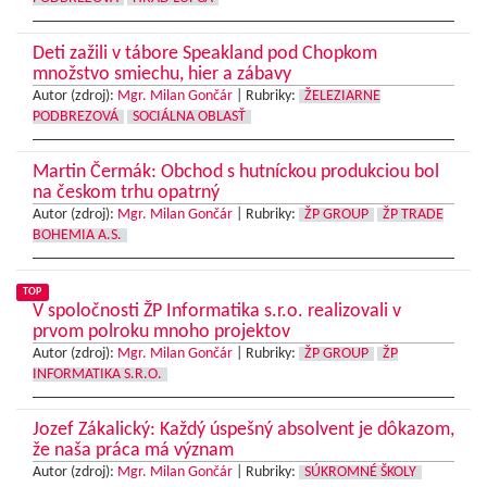
Deti zažili v tábore Speakland pod Chopkom
množstvo smiechu, hier a zábavy
Autor (zdroj):
Mgr. Milan Gončár
|
Rubriky:
ŽELEZIARNE
PODBREZOVÁ
SOCIÁLNA OBLASŤ
Martin Čermák: Obchod s hutníckou produkciou bol
na českom trhu opatrný
Autor (zdroj):
Mgr. Milan Gončár
|
Rubriky:
ŽP GROUP
ŽP TRADE
BOHEMIA A.S.
TOP
V spoločnosti ŽP Informatika s.r.o. realizovali v
prvom polroku mnoho projektov
Autor (zdroj):
Mgr. Milan Gončár
|
Rubriky:
ŽP GROUP
ŽP
INFORMATIKA S.R.O.
Jozef Zákalický: Každý úspešný absolvent je dôkazom,
že naša práca má význam
Autor (zdroj):
Mgr. Milan Gončár
|
Rubriky:
SÚKROMNÉ ŠKOLY