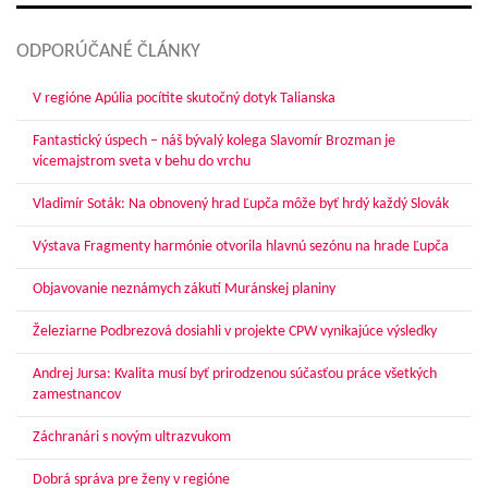
ODPORÚČANÉ ČLÁNKY
V regióne Apúlia pocítite skutočný dotyk Talianska
Fantastický úspech – náš bývalý kolega Slavomír Brozman je
vicemajstrom sveta v behu do vrchu
Vladimír Soták: Na obnovený hrad Ľupča môže byť hrdý každý Slovák
Výstava Fragmenty harmónie otvorila hlavnú sezónu na hrade Ľupča
Objavovanie neznámych zákutí Muránskej planiny
Železiarne Podbrezová dosiahli v projekte CPW vynikajúce výsledky
Andrej Jursa: Kvalita musí byť prirodzenou súčasťou práce všetkých
zamestnancov
Záchranári s novým ultrazvukom
Dobrá správa pre ženy v regióne