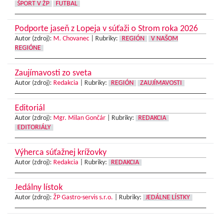
ŠPORT V ŽP
FUTBAL
Podporte jaseň z Lopeja v súťaži o Strom roka 2026
Autor (zdroj):
M. Chovanec
|
Rubriky:
REGIÓN
V NAŠOM
REGIÓNE
Zaujímavosti zo sveta
Autor (zdroj):
Redakcia
|
Rubriky:
REGIÓN
ZAUJÍMAVOSTI
Editoriál
Autor (zdroj):
Mgr. Milan Gončár
|
Rubriky:
REDAKCIA
EDITORIÁLY
Výherca súťažnej krížovky
Autor (zdroj):
Redakcia
|
Rubriky:
REDAKCIA
Jedálny lístok
Autor (zdroj):
ŽP Gastro-servis s.r.o.
|
Rubriky:
JEDÁLNE LÍSTKY