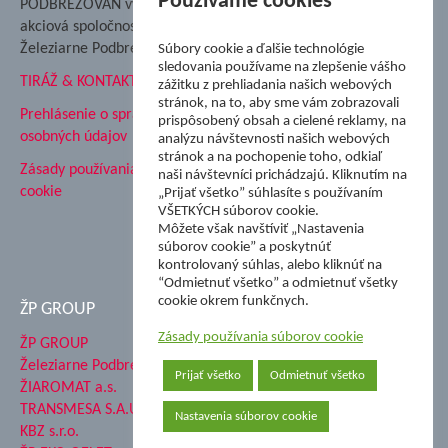
Používame cookies
PODBREZOVAN vydáva
Podbrezová
akciová spoločnosť
Hutnícke múzeum
Železiarne Podbrezová
Súbory cookie a ďalšie technológie
ŽP Informatika s.r.o.
sledovania používame na zlepšenie vášho
TIRÁŽ & KONTAKT
ŠK Železiarne Podbrezová
zážitku z prehliadania našich webových
stránok, na to, aby sme vám zobrazovali
Tále a.s.
Prehlásenie o spracovaní
prispôsobený obsah a cielené reklamy, na
osobných údajov
analýzu návštevnosti našich webových
stránok a na pochopenie toho, odkiaľ
Zásady používania súborov
naši návštevníci prichádzajú. Kliknutím na
cookie
„Prijať všetko” súhlasíte s používaním
VŠETKÝCH súborov cookie.
Môžete však navštíviť „Nastavenia
súborov cookie” a poskytnúť
kontrolovaný súhlas, alebo kliknúť na
“Odmietnuť všetko” a odmietnuť všetky
cookie okrem funkčnych.
ŽP GROUP
Zásady používania súborov cookie
ŽP GROUP
Železiarne Podbrezová a.s.
Prijať všetko
Odmietnuť všetko
ŽIAROMAT a.s.
TRANSMESA S.A.U.
Nastavenia súborov cookie
KBZ s.r.o.