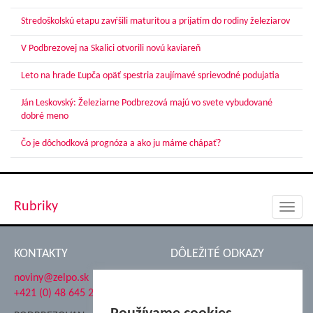
Stredoškolskú etapu zavŕšili maturitou a prijatím do rodiny železiarov
V Podbrezovej na Skalici otvorili novú kaviareň
Leto na hrade Ľupča opäť spestria zaujímavé sprievodné podujatia
Ján Leskovský: Železiarne Podbrezová majú vo svete vybudované
dobré meno
Čo je dôchodková prognóza a ako ju máme chápať?
Rubriky
Toggl
navig
KONTAKTY
DÔLEŽITÉ ODKAZY
noviny@zelpo.sk
Hrad Ľupča
+421 (0) 48 645 2711
Súkromná spojená škola ŽP
Nadácia Železiarne