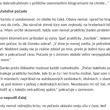
 za dobrodružstvom s približne osemnástimi kilogramami na chrbte…“
tateľné počasie
turista si uvedomoval, čo všetko ho čaká. Obavy nemal, vpred ho hna
dravý do cieľa. „Na náročné zimné túry som zvyknutý, na hrebeňoch h
a. Mám určité skúsenosti, takže som nemal prakticky žiaden problém
nými kilometrami pribúdali aj výzvy. Spať prakticky „hocikde“, nekom
om počasí, to dá človeku zabrať. „V zime je menej svetla, je potrebné
ať. Niektoré úseky nie je reálne zdolať po tme, preto je dobré túru uk
kôr a pokračovať ráno. Počasie je v zimnom období veľmi nevyspytate
a mení.“
Danko preto dôkladne zvažoval každé rozhodnutie. „Počas takéhoto p
ivakuje prakticky hocikde, kde to je čo i len trochu možné. Spal som 
ch miestach, napríklad na autobusových zastávkach, útulniach, v stan
aj pod stolom v jednej z dedinských krčiem. Neostávalo mi nič iné, 
ložiť aj v takejto netradičnej spálni,“ pokračuje s úsmevom.
o nepustil ďalej
sty nemal vážnejšiu krízu, no počasie ukázalo svoju silu v čase, keď