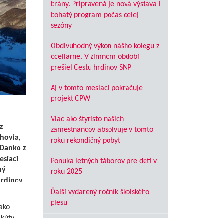
brány. Pripravená je nová výstava i
bohatý program počas celej
sezóny
Obdivuhodný výkon nášho kolegu z
oceliarne. V zimnom období
prešiel Cestu hrdinov SNP
Aj v tomto mesiaci pokračuje
projekt CPW
Viac ako štyristo našich
z
zamestnancov absolvuje v tomto
hovia,
roku rekondičný pobyt
 Danko z
esiaci
Ponuka letných táborov pre deti v
ný
roku 2025
hrdinov
Ďalší vydarený ročník školského
plesu
ako