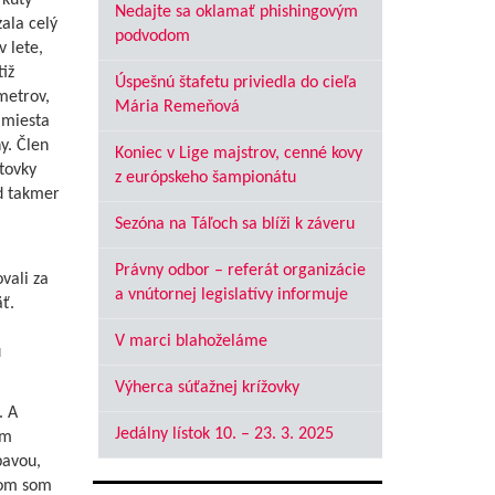
 kúty
Nedajte sa oklamať phishingovým
ala celý
podvodom
v lete,
tiž
Úspešnú štafetu priviedla do cieľa
ometrov,
Mária Remeňová
 miesta
y. Člen
Koniec v Lige majstrov, cenné kovy
tovky
z európskeho šampionátu
ed takmer
Sezóna na Táľoch sa blíži k záveru
Právny odbor – referát organizácie
vali za
a vnútornej legislatívy informuje
ť.
V marci blahoželáme
u
Výherca súťažnej krížovky
. A
Jedálny lístok 10. – 23. 3. 2025
om
bavou,
vom som