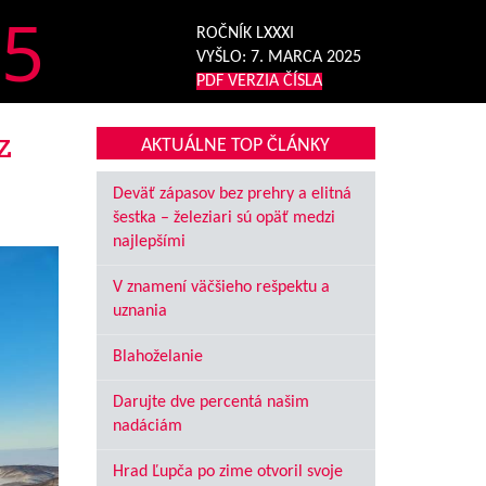
5
ROČNÍK LXXXI
VYŠLO:
7. MARCA 2025
PDF VERZIA ČÍSLA
z
AKTUÁLNE TOP ČLÁNKY
Deväť zápasov bez prehry a elitná
šestka – železiari sú opäť medzi
najlepšími
V znamení väčšieho rešpektu a
uznania
Blahoželanie
Darujte dve percentá našim
nadáciám
Hrad Ľupča po zime otvoril svoje