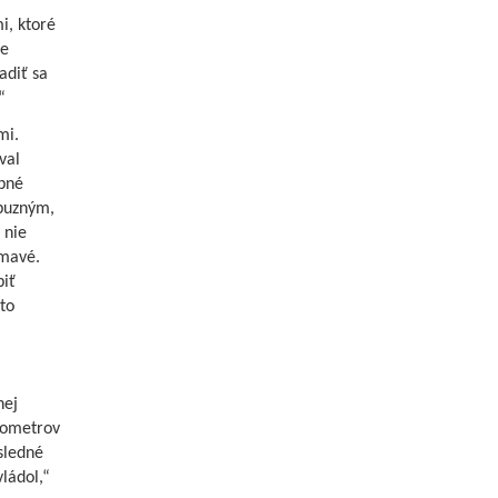
i, ktoré
je
adiť sa
“
mi.
val
ebné
íbuzným,
 nie
ímavé.
iť
to
nej
ilometrov
sledné
ládol,“