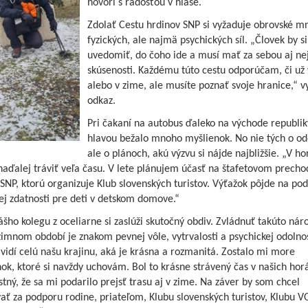
hovorí s radosťou v hlase.
Zdolať Cestu hrdinov SNP si vyžaduje obrovské m
fyzických, ale najmä psychických síl. „Človek by s
uvedomiť, do čoho ide a musí mať za sebou aj ne
skúsenosti. Každému túto cestu odporúčam, či už 
alebo v zime, ale musíte poznať svoje hranice,“ vy
odkaz.
Pri čakaní na autobus ďaleko na východe republi
hlavou bežalo mnoho myšlienok. No nie tých o od
ale o plánoch, akú výzvu si nájde najbližšie. „V h
aďalej tráviť veľa času. V lete plánujem účasť na štafetovom precho
SNP, ktorú organizuje Klub slovenských turistov. Výťažok pôjde na po
kej zdatnosti pre deti v detskom domove.“
šho kolegu z oceliarne si zaslúži skutočný obdiv. Zvládnuť takúto nár
zimnom období je znakom pevnej vôle, vytrvalosti a psychickej odolnos
vidí celú našu krajinu, aká je krásna a rozmanitá. Zostalo mi more
k, ktoré si navždy uchovám. Bol to krásne strávený čas v našich hor
tný, že sa mi podarilo prejsť trasu aj v zime. Na záver by som chcel
ť za podporu rodine, priateľom, Klubu slovenských turistov, Klubu V