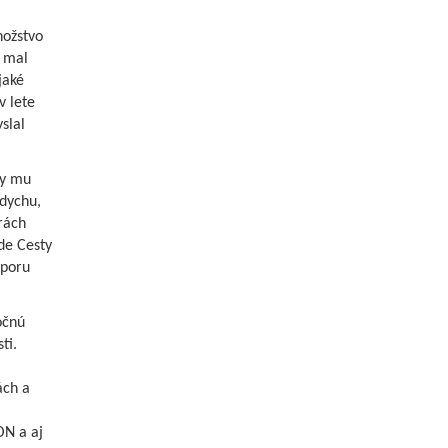
nožstvo
i mal
jaké
v lete
slal
ky mu
dychu,
orách
de Cesty
dporu
očnú
ti.
ách a
ON a aj