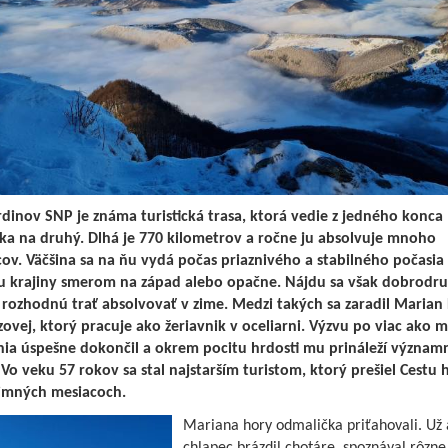
rdinov SNP je známa turistická trasa, ktorá vedie z jedného konca
ka na druhý. Dlhá je 770 kilometrov a ročne ju absolvuje mnoho
cov. Väčšina sa na ňu vydá počas priaznivého a stabilného počasia 
 krajiny smerom na západ alebo opačne. Nájdu sa však dobrodru
a rozhodnú trať absolvovať v zime. Medzi takých sa zaradil Marian
ovej, ktorý pracuje ako žeriavnik v oceliarni. Výzvu po viac ako m
ia úspešne dokončil a okrem pocitu hrdosti mu prináleží význam
 Vo veku 57 rokov sa stal najstarším turistom, ktorý prešiel Cestu 
imných mesiacoch.
Mariana hory odmalička priťahovali. Už 