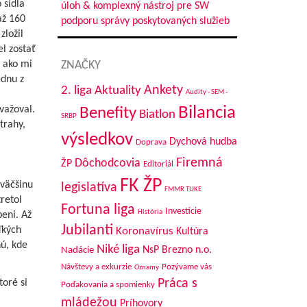
 sídla
úloh & komplexný nástroj pre SW
až 160
podporu správy poskytovaných služieb
zložil
l zostať
ZNAČKY
, ako mi
ednu z
Aktuality
Ankety
2. liga
Audity - SEM -
Bilancia
važoval.
Benefity
Biatlon
SRBP
trahy,
výsledkov
Dychová hudba
Doprava
Firemná
Dôchodcovia
ŽP
Editoriál
FK ŽP
 väčšinu
legislatíva
FMMR TUKE
retol
Fortuna liga
Investície
História
eni. Až
Jubilanti
ľkých
Koronavírus
Kultúra
ú, kde
Niké liga
NsP Brezno n.o.
Nadácie
Návštevy a exkurzie
Pozývame vás
Oznamy
Práca s
toré si
Poďakovania a spomienky
mládežou
Príhovory