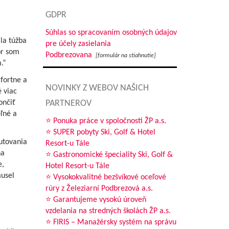
GDPR
Súhlas so spracovaním osobných údajov
la túžba
pre účely zasielania
ôr som
Podbrezovana
[formulár na stiahnutie]
.“
fortne a
NOVINKY Z WEBOV NAŠICH
 viac
PARTNEROV
ončiť
ľné a
⭐ Ponuka práce v spoločnosti ŽP a.s.
⭐ SUPER pobyty Ski, Golf & Hotel
utovania
Resort-u Tále
na
⭐ Gastronomické špeciality Ski, Golf &
e,
Hotel Resort-u Tále
musel
⭐ Vysokokvalitné bezšvíkové oceľové
rúry z Železiarní Podbrezová a.s.
⭐ Garantujeme vysokú úroveň
vzdelania na stredných školách ŽP a.s.
⭐ FIRIS – Manažérsky systém na správu