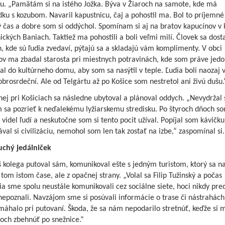
u. „Pamätám si na istého Jožka. Býva v Žiaroch na samote, kde má
u s kozubom. Navaril kapustnicu, čaj a pohostil ma. Bol to príjemné
 čas a dobre som si oddýchol. Spomínam si aj na bratov kapucínov v 
ckých Baniach. Taktiež ma pohostili a boli veľmi milí. Človek sa dost
, kde sú ľudia zvedaví, pýtajú sa a skladajú vám komplimenty. V obci
ov ma zbadal starosta pri miestnych potravinách, kde som práve jedo
l do kultúrneho domu, aby som sa nasýtil v teple. Ľudia boli naozaj 
obrosrdeční. Ale od Telgártu až po Košice som nestretol ani živú dušu.
ej pri Košiciach sa následne ubytoval a plánoval oddych. „Nevydržal
m sa pozrieť k neďalekému lyžiarskemu stredisku. Po štyroch dňoch s
videl ľudí a neskutočne som si tento pocit užíval. Popíjal som kávičku
val si civilizáciu, nemohol som len tak zostať na izbe,“ zaspomínal si.
chý jedálniček
 kolega putoval sám, komunikoval ešte s jedným turistom, ktorý sa na
 tom istom čase, ale z opačnej strany. „Volal sa Filip Tužinský a počas
a sme spolu neustále komunikovali cez sociálne siete, hoci nikdy pr
epoznali. Navzájom sme si posúvali informácie o trase či nástrahách
áhalo pri putovaní. Škoda, že sa nám nepodarilo stretnúť, keďže si 
och zbehnúť po snežnice.“