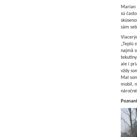
Marian 
sú čast
skúsenos
sám seb
Viacerýc
„Teplú 
najmä s
tekutiny
ale i pr
vždy som
Mal som
mobil, n
náročné
Poznani