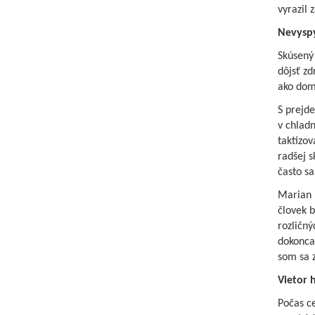
vyrazil
Nevyspy
Skúsený 
dôjsť z
ako dom
S prejde
v chladn
taktizov
radšej s
často s
Marian 
človek b
rozličný
dokonca 
som sa z
Vietor h
Počas ce