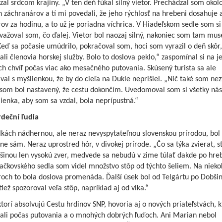
al srdcom krajiny. „V ten deň fúkal silný vietor. Prechádzal som okolo
 záchranárov a tí mi povedali, že jeho rýchlosť na hrebeni dosahuje 
ov za hodinu, a to už je poriadna víchrica. V Hiadeľskom sedle som si 
važoval som, čo ďalej. Vietor bol naozaj silný, nakoniec som tam muse
 Keď sa počasie umúdrilo, pokračoval som, hoci som vyrazil o deň skôr
li členovia horskej služby. Bolo to doslova peklo,“ zaspomínal si na j
ch chvíľ počas viac ako mesačného putovania. Skúsený turista sa ale
al s myšlienkou, že by do cieľa na Dukle neprišiel. „Nič také som nez
 som bol nastavený, že cestu dokončím. Uvedomoval som si všetky nás
ienka, aby som sa vzdal, bola neprípustná.“
deční ľudia
lkách nádhernou, ale neraz nevyspytateľnou slovenskou prírodou, bol
ne sám. Neraz uprostred hôr, v divokej prírode. „Čo sa týka zvierat, st
šinou len vysokú zver, medvede sa nebudú v zime túlať dakde po hreb
Fačkovského sedla som videl množstvo stôp od týchto šeliem. Na nieko
och to bola doslova promenáda. Ďalší úsek bol od Telgártu po Dobšin
iež spozoroval veľa stôp, napríklad aj od vlka.“
 ktorí absolvujú Cestu hrdinov SNP, hovoria aj o nových priateľstvách, k
ali počas putovania a o mnohých dobrých ľuďoch. Ani Marian nebol