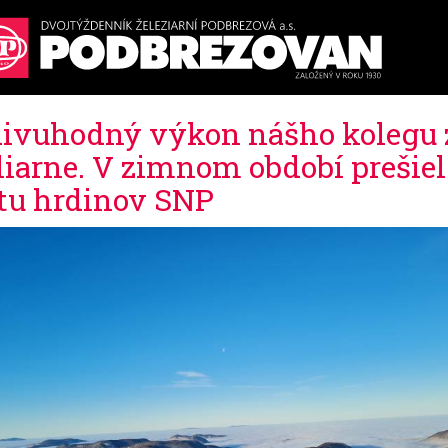
ivuhodný výkon nášho kolegu 
liarne. V zimnom období prešiel
tu hrdinov SNP