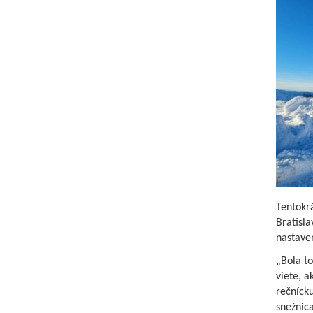
Tentokrá
Bratisla
nastaven
„Bola to
viete, a
rečnícku
snežnic