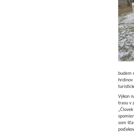
budem n
hrdinov 
turistic
Výkon ná
trasu v 
„Človek 
spomieno
som šťas
poďakova