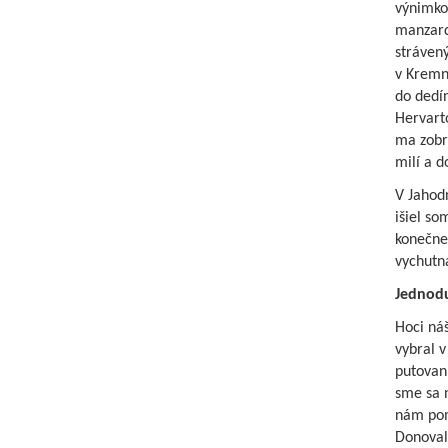
výnimko
manzardk
strávený
v Kremni
do dedín
Hervart
ma zobra
milí a d
V Jahodn
išiel so
konečne 
vychutná
Jednodu
Hoci náš
vybral v
putovani
sme sa n
nám pom
Donoval