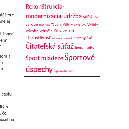
Rekonštrukcia-
modernizácia-údržba
kláštore
Súťaže vo
ane aj
výrobe
Výlety
Tábory
Veľtrhy a výstavy
Technika
Zdravotná
Výroba
Výročia
l. Ihneď
starostlivosť
Úspechy škôl
Zo sveta ocele
veľmi
Čitateľská súťaž
“
Šport mladých
Športové
 som a
Šport mládeže
om
úspechy
 a
Žijú medzi nami
 cestu
edtým
, čo
musel na