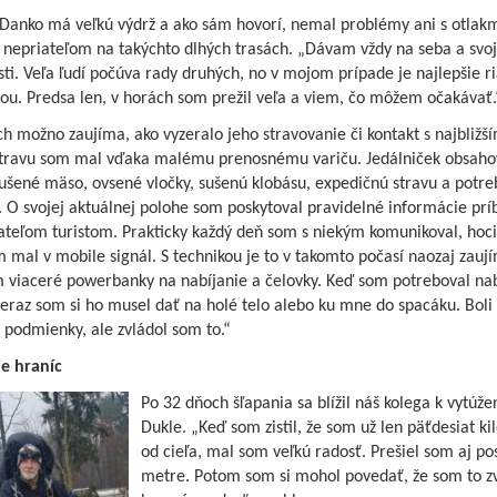
Danko má veľkú výdrž a ako sám hovorí, nemal problémy ani s otlakm
o nepriateľom na takýchto dlhých trasách. „Dávam vždy na seba a svo
ti. Veľa ľudí počúva rady druhých, no v mojom prípade je najlepšie ri
ou. Predsa len, v horách som prežil veľa a viem, čo môžem očakávať.
h možno zaujíma, ako vyzeralo jeho stravovanie či kontakt s najbližší
stravu som mal vďaka malému prenosnému variču. Jedálniček obsaho
ušené mäso, ovsené vločky, sušenú klobásu, expedičnú stravu a potr
. O svojej aktuálnej polohe som poskytoval pravidelné informácie pr
iateľom turistom. Prakticky každý deň som s niekým komunikoval, hoci
 mal v mobile signál. S technikou je to v takomto počasí naozaj zauj
 viaceré powerbanky na nabíjanie a čelovky. Keď som potreboval nab
eraz som si ho musel dať na holé telo alebo ku mne do spacáku. Boli 
 podmienky, ale zvládol som to.“
e hraníc
Po 32 dňoch šľapania sa blížil náš kolega k vytúže
Dukle. „Keď som zistil, že som už len päťdesiat k
od cieľa, mal som veľkú radosť. Prešiel som aj po
metre. Potom som si mohol povedať, že som to zv