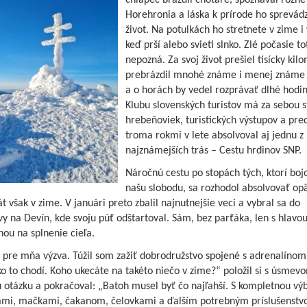
chlapec brázdil chotáre, spoznával rôzne
Horehronia a láska k prírode ho sprevádz
život. Na potulkách ho stretnete v zime i 
keď prší alebo svieti slnko. Zlé počasie to
nepozná. Za svoj život prešiel tisícky kil
prebrázdil mnohé známe i menej známe
a o horách by vedel rozprávať dlhé hodin
Klubu slovenských turistov má za sebou s
hrebeňoviek, turistických výstupov a pr
troma rokmi v lete absolvoval aj jednu z
najznámejších trás – Cestu hrdinov SNP.
Náročnú cestu po stopách tých, ktorí bojo
našu slobodu, sa rozhodol absolvovať opä
t však v zime. V januári preto zbalil najnutnejšie veci a vybral sa do
vy na Devín, kde svoju púť odštartoval. Sám, bez parťáka, len s hlavo
ou na splnenie cieľa.
 pre mňa výzva. Túžil som zažiť dobrodružstvo spojené s adrenalínom
ko to chodí. Koho ukecáte na takéto niečo v zime?“ položil si s úsmev
 otázku a pokračoval: „Batoh musel byť čo najľahší. S kompletnou vý
ami, mačkami, čakanom, čelovkami a ďalším potrebným príslušenst