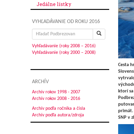
Jedálne lístky
VYHĽADÁVANIE OD ROKU 2016
Search
for:
Vyhľadávanie (roky 2008 – 2016)
Vyhľadávanie (roky 2000 – 2008)
Cesta h
Slovens
vytrval
ARCHÍV
východu
ktorí s
Archív rokov 1998 - 2007
Podbrez
Archív rokov 2008 - 2016
putovan
Archív podľa ročníka a čísla
primát.
Archív podľa autora/zdroja
SNP v z