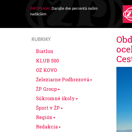
INFO FLASH:
Darujte dve percentá našim
nadáciám
Obd
RUBRIKY
oce
Biatlon
Ces
KLUB 500
OZ KOVO
Železiarne Podbrezová
ŽP Group
Súkromné školy
Šport v ŽP
Región
Redakcia