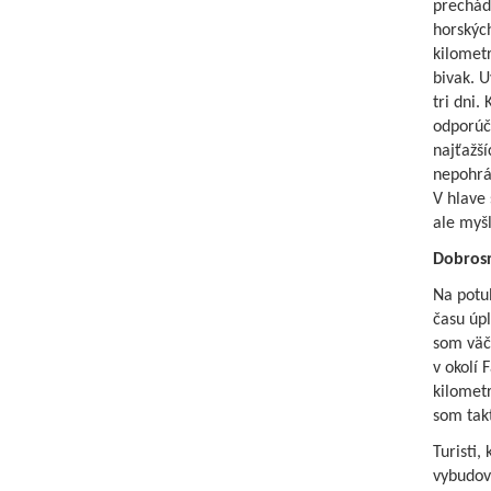
prechádz
horských
kilometr
bivak. U
tri dni.
odporúča
najťažší
nepohráv
V hlave
ale myšl
Dobrosr
Na potu
času úpl
som väč
v okolí 
kilometr
som takt
Turisti,
vybudov