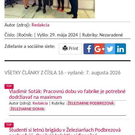
Autor (zdroj):
Redakcia
Číslo: |Ročník: | Vyšlo:
29. mája 2024
|
Rubriky: Nezaradené
Zdieľanie a sociálne siete:
Print
VŠETKY ČLÁNKY Z ČÍSLA 16
- vydané: 7. augusta 2026
TOP
Vladimír Soták: Pracovnú dobu vo fabrike je potrebné
dodržiavať na maximum
Autor (zdroj):
Redakcia
|
Rubriky:
ŽELEZIARNE PODBREZOVÁ
ŽELEZIARNE DOMA
TOP
Študenti si letnú brigádu v Železiarňach Podbrezová