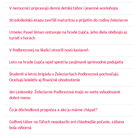
V nemocnici pripravujú denný detský tábor i jesenné workshopy
Stredoškolskú etapu zavŕšili maturitou a prijatím do rodiny železiarov
Umelec Pavel Siman vystavuje na hrade Ľupča, jeho diela obdivujú aj
turisti v horách
V Podbrezovej na Skalici otvorili novú kaviareň
Leto na hrade Ľupča opäť spestria zaujímavé sprievodné podujatia
Študenti si letnú brigádu v Železiarňach Podbrezová pochvaľujú.
Oceňujú kolektív aj finančné ohodnotenie
Ján Leskovský: Železiarne Podbrezová majú vo svete vybudované
dobré meno
Čo je dôchodková prognóza a ako ju máme chápať?
Golfový tábor na Táľoch nepokazilo ani chladnejšie počasie, zábava
bola výborná