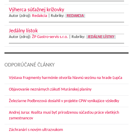
Výherca súťažnej krížovky
Autor (zdroj):
Redakcia
|
Rubriky:
REDAKCIA
Jedálny lístok
Autor (zdroj):
ŽP Gastro-servis s.r.o.
|
Rubriky:
JEDÁLNE LÍSTKY
ODPORÚČANÉ ČLÁNKY
Výstava Fragmenty harmónie otvorila hlavnú sezónu na hrade Ľupča
Objavovanie neznámych zákutí Muránskej planiny
Železiarne Podbrezová dosiahli v projekte CPW vynikajúce výsledky
Andrej Jursa: Kvalita musí byť prirodzenou súčasťou práce všetkých
zamestnancov
Záchranári s novým ultrazvukom