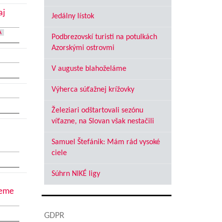
aj
Jedálny lístok
A
Podbrezovskí turisti na potulkách
Azorskými ostrovmi
V auguste blahoželáme
Výherca súťažnej krížovky
Železiari odštartovali sezónu
víťazne, na Slovan však nestačili
Samuel Štefánik: Mám rád vysoké
ciele
Súhrn NIKÉ ligy
jeme
GDPR