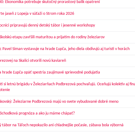
00: Ekonomika potrebuje skutočný prorastový balík opatrení
te jaseň z Lopeja v súťaži o Strom roka 2026
cnici pripravujú denný detský tábor i jesenné workshopy
kolskú etapu zavŕšili maturitou a prijatím do rodiny železiarov
 Pavel Siman vystavuje na hrade Ľupča, jeho diela obdivujú aj turisti v horách
ezovej na Skalici otvorili novú kaviareň
a hrade Ľupča opäť spestria zaujímavé sprievodné podujatia
ti si letnú brigádu v Železiarňach Podbrezová pochvaľujú. Oceňujú kolektív aj fi
otenie
skovský: Železiarne Podbrezová majú vo svete vybudované dobré meno
dôchodková prognóza a ako ju máme chápať?
ý tábor na Táľoch nepokazilo ani chladnejšie počasie, zábava bola výborná