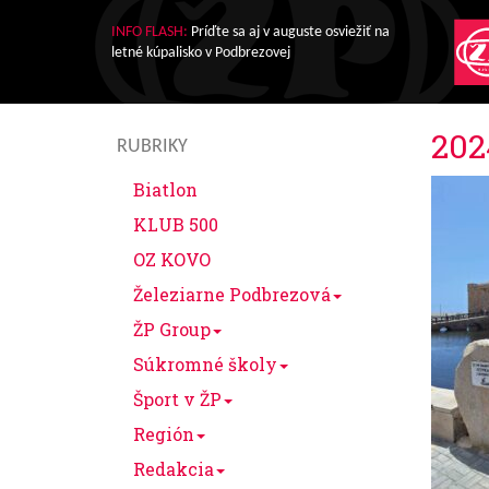
INFO FLASH:
Príďte sa aj v auguste osviežiť na
letné kúpalisko v Podbrezovej
202
RUBRIKY
Biatlon
KLUB 500
OZ KOVO
Železiarne Podbrezová
ŽP Group
Súkromné školy
Šport v ŽP
Región
Redakcia