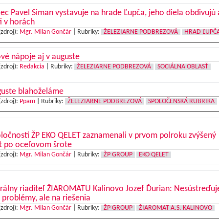
c Pavel Siman vystavuje na hrade Ľupča, jeho diela obdivujú 
ti v horách
(zdroj):
Mgr. Milan Gončár
|
Rubriky:
ŽELEZIARNE PODBREZOVÁ
HRAD ĽUPČ
vé nápoje aj v auguste
(zdroj):
Redakcia
|
Rubriky:
ŽELEZIARNE PODBREZOVÁ
SOCIÁLNA OBLASŤ
guste blahoželáme
(zdroj):
Ppam
|
Rubriky:
ŽELEZIARNE PODBREZOVÁ
SPOLOČENSKÁ RUBRIKA
oločnosti ŽP EKO QELET zaznamenali v prvom polroku zvýšený
t po oceľovom šrote
(zdroj):
Mgr. Milan Gončár
|
Rubriky:
ŽP GROUP
EKO QELET
rálny riaditeľ ŽIAROMATU Kalinovo Jozef Ďurian: Nesústreďu
 problémy, ale na riešenia
(zdroj):
Mgr. Milan Gončár
|
Rubriky:
ŽP GROUP
ŽIAROMAT A.S. KALINOVO