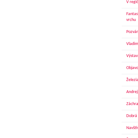
V regi
Fantas
vrchu
Pozván
Vladim
Výstav
Objavo
Železi
Andrej
Záchra
Dobrá 
Navští