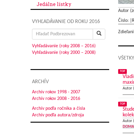
Jedálne lístky
Autor (z
Číslo: |
VYHĽADÁVANIE OD ROKU 2016
Search
Zdieľani
for:
Vyhľadávanie (roky 2008 – 2016)
Vyhľadávanie (roky 2000 – 2008)
VŠETKY
TOP
Vladi
ARCHÍV
max
Autor 
Archív rokov 1998 - 2007
Archív rokov 2008 - 2016
TOP
Archív podľa ročníka a čísla
Štude
kolek
Archív podľa autora/zdroja
Autor 
DOMA