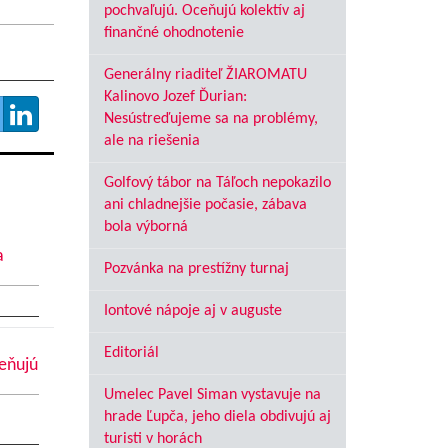
pochvaľujú. Oceňujú kolektív aj
finančné ohodnotenie
Generálny riaditeľ ŽIAROMATU
Kalinovo Jozef Ďurian:
Nesústreďujeme sa na problémy,
ale na riešenia
Golfový tábor na Táľoch nepokazilo
ani chladnejšie počasie, zábava
bola výborná
a
Pozvánka na prestížny turnaj
Iontové nápoje aj v auguste
Editoriál
ceňujú
Umelec Pavel Siman vystavuje na
hrade Ľupča, jeho diela obdivujú aj
turisti v horách