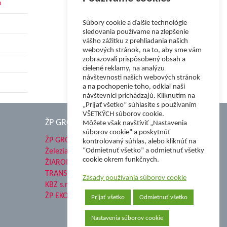
h
Súbory cookie a ďalšie technológie
sledovania používame na zlepšenie
vášho zážitku z prehliadania našich
webových stránok, na to, aby sme vám
zobrazovali prispôsobený obsah a
cielené reklamy, na analýzu
návštevnosti našich webových stránok
a na pochopenie toho, odkiaľ naši
návštevníci prichádzajú. Kliknutím na
„Prijať všetko” súhlasíte s používaním
VŠETKÝCH súborov cookie.
ŽP GROUP
Môžete však navštíviť „Nastavenia
súborov cookie” a poskytnúť
ŽP GROUP
kontrolovaný súhlas, alebo kliknúť na
“Odmietnuť všetko” a odmietnuť všetky
Železiarne Podbrezová a.s.
cookie okrem funkčnych.
ŽIAROMAT a.s.
TRANSMESA S.A.U.
Zásady používania súborov cookie
KBZ s.r.o.
ŽP EKO QELET a.s.
Prijať všetko
Odmietnuť všetko
Nastavenia súborov cookie