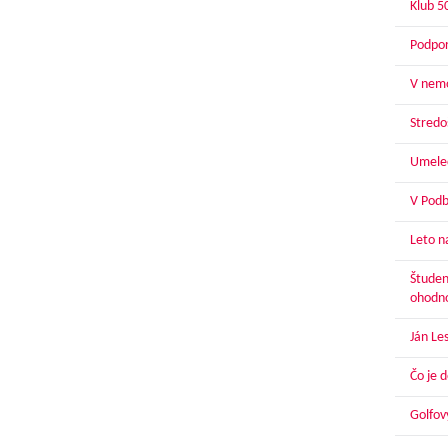
Klub 5
Podpor
V nemo
Stredoš
Umelec
V Podbr
Leto n
Študen
ohodn
Ján Le
Čo je 
Golfov