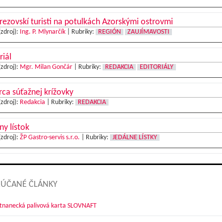
ezovskí turisti na potulkách Azorskými ostrovmi
(zdroj):
Ing. P. Mlynarčík
|
Rubriky:
REGIÓN
ZAUJÍMAVOSTI
riál
(zdroj):
Mgr. Milan Gončár
|
Rubriky:
REDAKCIA
EDITORIÁLY
ca súťažnej krížovky
(zdroj):
Redakcia
|
Rubriky:
REDAKCIA
ny lístok
(zdroj):
ŽP Gastro-servis s.r.o.
|
Rubriky:
JEDÁLNE LÍSTKY
ÚČANÉ ČLÁNKY
nanecká palivová karta SLOVNAFT