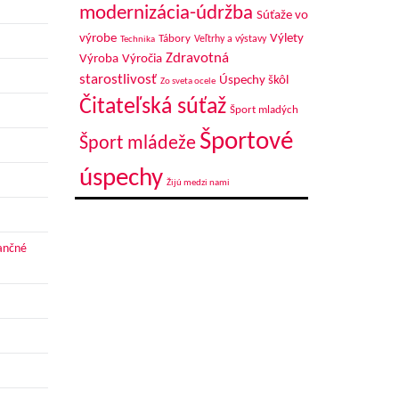
modernizácia-údržba
Súťaže vo
výrobe
Výlety
Tábory
Veľtrhy a výstavy
Technika
Zdravotná
Výroba
Výročia
starostlivosť
Úspechy škôl
Zo sveta ocele
Čitateľská súťaž
Šport mladých
Športové
Šport mládeže
úspechy
Žijú medzi nami
nančné