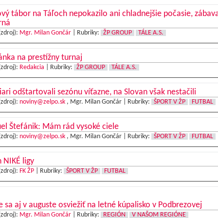
vý tábor na Táľoch nepokazilo ani chladnejšie počasie, zábav
rná
(zdroj):
Mgr. Milan Gončár
|
Rubriky:
ŽP GROUP
TÁLE A.S.
nka na prestížny turnaj
(zdroj):
Redakcia
|
Rubriky:
ŽP GROUP
TÁLE A.S.
iari odštartovali sezónu víťazne, na Slovan však nestačili
(zdroj):
noviny@zelpo.sk
, Mgr. Milan Gončár |
Rubriky:
ŠPORT V ŽP
FUTBAL
l Štefánik: Mám rád vysoké ciele
(zdroj):
noviny@zelpo.sk
, Mgr. Milan Gončár |
Rubriky:
ŠPORT V ŽP
FUTBAL
 NIKÉ ligy
(zdroj):
FK ŽP
|
Rubriky:
ŠPORT V ŽP
FUTBAL
e sa aj v auguste osviežiť na letné kúpalisko v Podbrezovej
(zdroj):
Mgr. Milan Gončár
|
Rubriky:
REGIÓN
V NAŠOM REGIÓNE