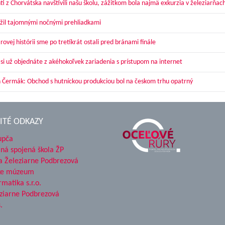
ti z Chorvátska navštívili našu školu, zážitkom bola najmä exkurzia v železiarňac
žil tajomnými nočnými prehliadkami
ovej histórii sme po tretíkrát ostali pred bránami finále
 si už objednáte z akéhokoľvek zariadenia s prístupom na internet
 Čermák: Obchod s hutníckou produkciou bol na českom trhu opatrný
ITÉ ODKAZY
upča
ná spojená škola ŽP
a Železiarne Podbrezová
ke múzeum
rmatika s.r.o.
ziarne Podbrezová
.