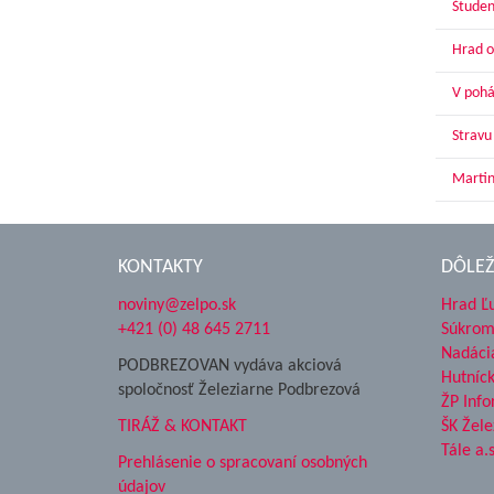
Študen
Hrad o
V pohár
Stravu
Martin
KONTAKTY
DÔLEŽ
noviny@zelpo.sk
Hrad Ľ
+421 (0) 48 645 2711
Súkrom
Nadáci
PODBREZOVAN vydáva akciová
Hutníc
spoločnosť Železiarne Podbrezová
ŽP Info
TIRÁŽ & KONTAKT
ŠK Žele
Tále a.s
Prehlásenie o spracovaní osobných
údajov