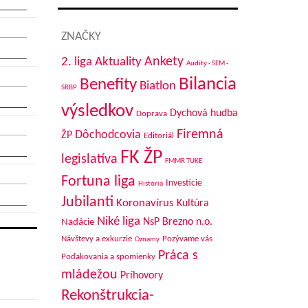
ZNAČKY
Aktuality
Ankety
2. liga
Audity - SEM -
Bilancia
Benefity
Biatlon
SRBP
výsledkov
Dychová hudba
Doprava
Firemná
Dôchodcovia
ŽP
Editoriál
FK ŽP
legislatíva
FMMR TUKE
Fortuna liga
Investície
História
Jubilanti
Koronavírus
Kultúra
Niké liga
NsP Brezno n.o.
Nadácie
Návštevy a exkurzie
Pozývame vás
Oznamy
Práca s
Poďakovania a spomienky
mládežou
Príhovory
Rekonštrukcia-