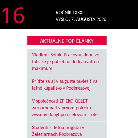
16
ROČNÍK LXXXIL
VYŠLO:
7. AUGUSTA 2026
AKTUÁLNE TOP ČLÁNKY
Vladimír Soták: Pracovnú dobu vo
fabrike je potrebné dodržiavať na
maximum
Príďte sa aj v auguste osviežiť na
letné kúpalisko v Podbrezovej
V spoločnosti ŽP EKO QELET
zaznamenali v prvom polroku
zvýšený dopyt po oceľovom šrote
Študenti si letnú brigádu v
Železiarňach Podbrezová