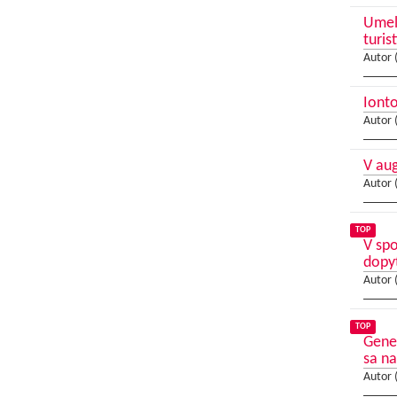
Umele
turis
Autor 
Ionto
Autor 
V au
Autor 
TOP
V sp
dopy
Autor 
TOP
Gene
sa na
Autor 