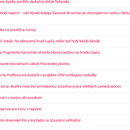
óne Apúlia pocítite skutočný dotyk Talianska
tický úspech – náš bývalý kolega Slavomír Brozman je vicemajstrom sveta v behu
ka na prestížny turnaj
ír Soták: Na obnovený hrad Ľupča môže byť hrdý každý Slovák
a Fragmenty harmónie otvorila hlavnú sezónu na hrade Ľupča
vanie neznámych zákutí Muránskej planiny
arne Podbrezová dosiahli v projekte CPW vynikajúce výsledky
 Jursa: Kvalita musí byť prirodzenou súčasťou práce všetkých zamestnancov
nári s novým ultrazvukom
správa pre ženy v regióne
vte slovenské Rio a kochajte sa úžasnými výhľadmi