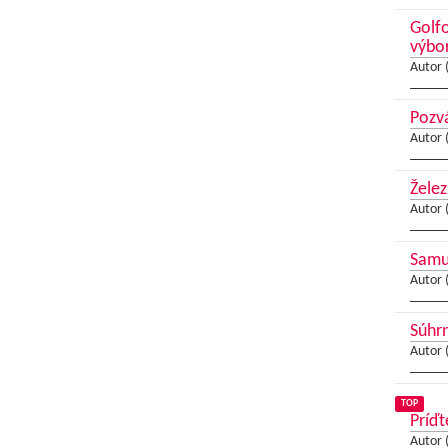
Golfo
výbo
Autor 
Pozvá
Autor 
Želez
Autor 
Samue
Autor 
Súhrn
Autor 
TOP
Príďt
Autor 