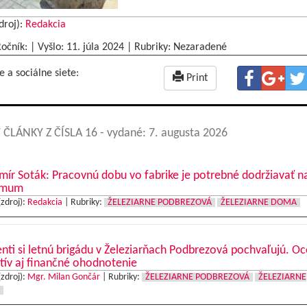
droj):
Redakcia
Ročník: | Vyšlo:
11. júla 2024
|
Rubriky: Nezaradené
e a sociálne siete:
Print
 ČLÁNKY Z ČÍSLA 16
- vydané: 7. augusta 2026
mír Soták: Pracovnú dobu vo fabrike je potrebné dodržiavať n
imum
(zdroj):
Redakcia
|
Rubriky:
ŽELEZIARNE PODBREZOVÁ
ŽELEZIARNE DOMA
nti si letnú brigádu v Železiarňach Podbrezová pochvaľujú. O
tív aj finančné ohodnotenie
(zdroj):
Mgr. Milan Gončár
|
Rubriky:
ŽELEZIARNE PODBREZOVÁ
ŽELEZIARNE