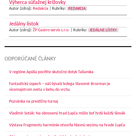
Výherca súťažnej krížovky
Autor (zdroj):
Redakcia
|
Rubriky:
REDAKCIA
Jedálny lístok
Autor (zdroj):
ŽP Gastro-servis s.r.o.
|
Rubriky:
JEDÁLNE LÍSTKY
ODPORÚČANÉ ČLÁNKY
V regióne Apúlia pocítite skutočný dotyk Talianska
Fantastický úspech – náš bývalý kolega Slavomír Brozman je
vicemajstrom sveta v behu do vrchu
Pozvánka na prestížny turnaj
Vladimír Soták: Na obnovený hrad Ľupča môže byť hrdý každý Slovák
Výstava Fragmenty harmónie otvorila hlavnú sezónu na hrade Ľupča