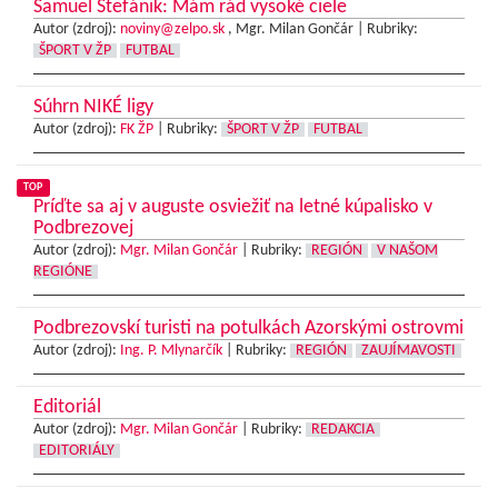
Samuel Štefánik: Mám rád vysoké ciele
Autor (zdroj):
noviny@zelpo.sk
, Mgr. Milan Gončár |
Rubriky:
ŠPORT V ŽP
FUTBAL
Súhrn NIKÉ ligy
Autor (zdroj):
FK ŽP
|
Rubriky:
ŠPORT V ŽP
FUTBAL
TOP
Príďte sa aj v auguste osviežiť na letné kúpalisko v
Podbrezovej
Autor (zdroj):
Mgr. Milan Gončár
|
Rubriky:
REGIÓN
V NAŠOM
REGIÓNE
Podbrezovskí turisti na potulkách Azorskými ostrovmi
Autor (zdroj):
Ing. P. Mlynarčík
|
Rubriky:
REGIÓN
ZAUJÍMAVOSTI
Editoriál
Autor (zdroj):
Mgr. Milan Gončár
|
Rubriky:
REDAKCIA
EDITORIÁLY