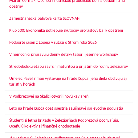
Martin Čermák: Obchod s hutníckou produkciou bol na českom trhu
opatrný
Zamestnanecká palivová karta SLOVNAFT
Klub 500: Ekonomika potrebuje skutočný prorastový balík opatrení
Podporte jaseň z Lopeja v súťaži o Strom roka 2026
V nemocnici pripravujú denný detský tábor i jesenné workshopy
Stredoškolskú etapu zavŕšili maturitou a prijatím do rodiny železiarov
Umelec Pavel Siman vystavuje na hrade Ľupča, jeho diela obdivujú aj
turisti v horách
V Podbrezovej na Skalici otvorili novú kaviareň
Leto na hrade Ľupča opäť spestria zaujímavé sprievodné podujatia
Študenti si letnú brigádu v Železiarňach Podbrezová pochvaľujú.
Oceňujú kolektív aj finančné ohodnotenie