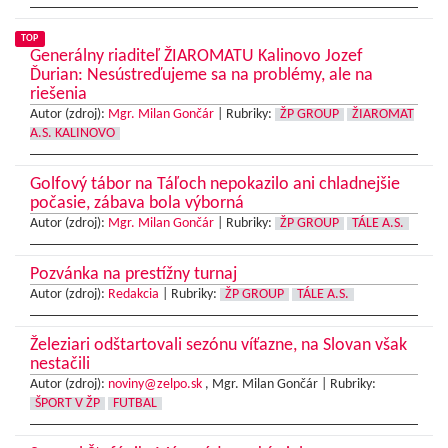
TOP
Generálny riaditeľ ŽIAROMATU Kalinovo Jozef
Ďurian: Nesústreďujeme sa na problémy, ale na
riešenia
Autor (zdroj):
Mgr. Milan Gončár
|
Rubriky:
ŽP GROUP
ŽIAROMAT
A.S. KALINOVO
Golfový tábor na Táľoch nepokazilo ani chladnejšie
počasie, zábava bola výborná
Autor (zdroj):
Mgr. Milan Gončár
|
Rubriky:
ŽP GROUP
TÁLE A.S.
Pozvánka na prestížny turnaj
Autor (zdroj):
Redakcia
|
Rubriky:
ŽP GROUP
TÁLE A.S.
Železiari odštartovali sezónu víťazne, na Slovan však
nestačili
Autor (zdroj):
noviny@zelpo.sk
, Mgr. Milan Gončár |
Rubriky:
ŠPORT V ŽP
FUTBAL