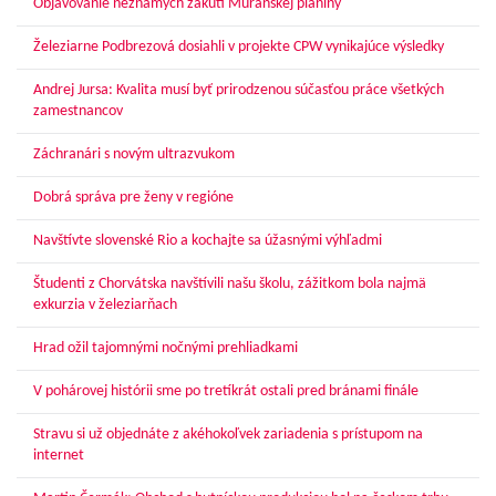
Objavovanie neznámych zákutí Muránskej planiny
Železiarne Podbrezová dosiahli v projekte CPW vynikajúce výsledky
Andrej Jursa: Kvalita musí byť prirodzenou súčasťou práce všetkých
zamestnancov
Záchranári s novým ultrazvukom
Dobrá správa pre ženy v regióne
Navštívte slovenské Rio a kochajte sa úžasnými výhľadmi
Študenti z Chorvátska navštívili našu školu, zážitkom bola najmä
exkurzia v železiarňach
Hrad ožil tajomnými nočnými prehliadkami
V pohárovej histórii sme po tretíkrát ostali pred bránami finále
Stravu si už objednáte z akéhokoľvek zariadenia s prístupom na
internet