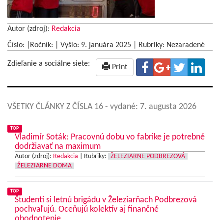
Autor (zdroj):
Redakcia
Číslo: |Ročník: | Vyšlo:
9. januára 2025
|
Rubriky: Nezaradené
Zdieľanie a sociálne siete:
Print
VŠETKY ČLÁNKY Z ČÍSLA 16
- vydané: 7. augusta 2026
TOP
Vladimír Soták: Pracovnú dobu vo fabrike je potrebné
dodržiavať na maximum
Autor (zdroj):
Redakcia
|
Rubriky:
ŽELEZIARNE PODBREZOVÁ
ŽELEZIARNE DOMA
TOP
Študenti si letnú brigádu v Železiarňach Podbrezová
pochvaľujú. Oceňujú kolektív aj finančné
ohodnotenie