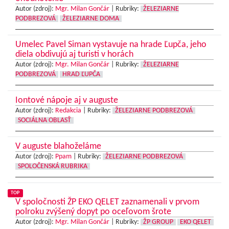
Autor (zdroj):
Mgr. Milan Gončár
|
Rubriky:
ŽELEZIARNE
PODBREZOVÁ
ŽELEZIARNE DOMA
Umelec Pavel Siman vystavuje na hrade Ľupča, jeho
diela obdivujú aj turisti v horách
Autor (zdroj):
Mgr. Milan Gončár
|
Rubriky:
ŽELEZIARNE
PODBREZOVÁ
HRAD ĽUPČA
Iontové nápoje aj v auguste
Autor (zdroj):
Redakcia
|
Rubriky:
ŽELEZIARNE PODBREZOVÁ
SOCIÁLNA OBLASŤ
V auguste blahoželáme
Autor (zdroj):
Ppam
|
Rubriky:
ŽELEZIARNE PODBREZOVÁ
SPOLOČENSKÁ RUBRIKA
TOP
V spoločnosti ŽP EKO QELET zaznamenali v prvom
polroku zvýšený dopyt po oceľovom šrote
Autor (zdroj):
Mgr. Milan Gončár
|
Rubriky:
ŽP GROUP
EKO QELET