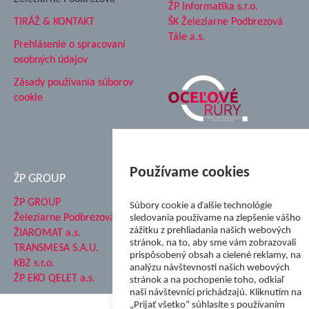
ŽP Informatika s.r.o.
TIRÁŽ & KONTAKT
ŠK Železiarne Podbrezová
Tále a.s.
Prehlásenie o spracovaní
osobných údajov
Zásady používania súborov
cookie
Používame cookies
ŽP GROUP
ŽP GROUP
Súbory cookie a ďalšie technológie
Železiarne Podbrezová a.s.
sledovania používame na zlepšenie vášho
zážitku z prehliadania našich webových
ŽIAROMAT a.s.
stránok, na to, aby sme vám zobrazovali
TRANSMESA S.A.U.
prispôsobený obsah a cielené reklamy, na
KBZ s.r.o.
analýzu návštevnosti našich webových
ŽP EKO QELET a.s.
stránok a na pochopenie toho, odkiaľ
naši návštevníci prichádzajú. Kliknutím na
„Prijať všetko” súhlasíte s používaním