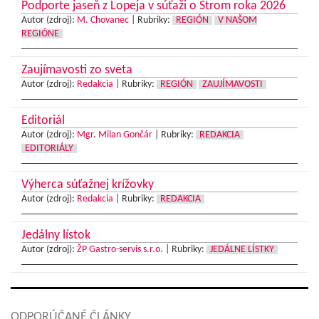
Podporte jaseň z Lopeja v súťaži o Strom roka 2026
Autor (zdroj):
M. Chovanec
|
Rubriky:
REGIÓN
V NAŠOM
REGIÓNE
Zaujímavosti zo sveta
Autor (zdroj):
Redakcia
|
Rubriky:
REGIÓN
ZAUJÍMAVOSTI
Editoriál
Autor (zdroj):
Mgr. Milan Gončár
|
Rubriky:
REDAKCIA
EDITORIÁLY
Výherca súťažnej krížovky
Autor (zdroj):
Redakcia
|
Rubriky:
REDAKCIA
Jedálny lístok
Autor (zdroj):
ŽP Gastro-servis s.r.o.
|
Rubriky:
JEDÁLNE LÍSTKY
ODPORÚČANÉ ČLÁNKY