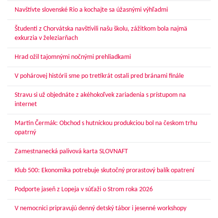
Navštívte slovenské Rio a kochajte sa úžasnými výhľadmi
Študenti z Chorvátska navštívili našu školu, zážitkom bola najmä
exkurzia v železiarňach
Hrad ožil tajomnými nočnými prehliadkami
V pohárovej histórii sme po tretíkrát ostali pred bránami finále
Stravu si už objednáte z akéhokoľvek zariadenia s prístupom na
internet
Martin Čermák: Obchod s hutníckou produkciou bol na českom trhu
opatrný
Zamestnanecká palivová karta SLOVNAFT
Klub 500: Ekonomika potrebuje skutočný prorastový balík opatrení
Podporte jaseň z Lopeja v súťaži o Strom roka 2026
V nemocnici pripravujú denný detský tábor i jesenné workshopy