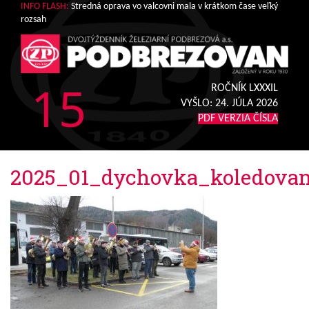
INFO FLASH:
Stredná oprava vo valcovni mala v krátkom čase veľký
rozsah
15
ROČNÍK LXXXIL
VYŠLO:
24. JÚLA 2026
PDF VERZIA ČÍSLA
2025_01_dychovka_koledovan