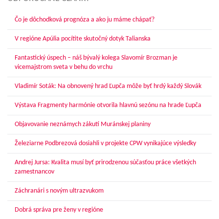
Čo je dôchodková prognóza a ako ju máme chápať?
V regióne Apúlia pocítite skutočný dotyk Talianska
Fantastický úspech – náš bývalý kolega Slavomír Brozman je
vicemajstrom sveta v behu do vrchu
Vladimír Soták: Na obnovený hrad Ľupča môže byť hrdý každý Slovák
Výstava Fragmenty harmónie otvorila hlavnú sezónu na hrade Ľupča
Objavovanie neznámych zákutí Muránskej planiny
Železiarne Podbrezová dosiahli v projekte CPW vynikajúce výsledky
Andrej Jursa: Kvalita musí byť prirodzenou súčasťou práce všetkých
zamestnancov
Záchranári s novým ultrazvukom
Dobrá správa pre ženy v regióne