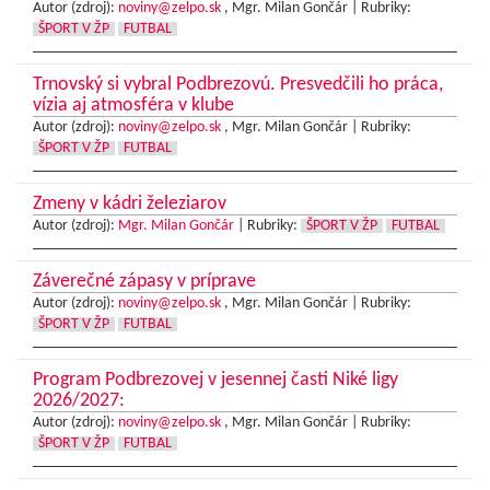
Autor (zdroj):
noviny@zelpo.sk
, Mgr. Milan Gončár |
Rubriky:
ŠPORT V ŽP
FUTBAL
Trnovský si vybral Podbrezovú. Presvedčili ho práca,
vízia aj atmosféra v klube
Autor (zdroj):
noviny@zelpo.sk
, Mgr. Milan Gončár |
Rubriky:
ŠPORT V ŽP
FUTBAL
Zmeny v kádri železiarov
Autor (zdroj):
Mgr. Milan Gončár
|
Rubriky:
ŠPORT V ŽP
FUTBAL
Záverečné zápasy v príprave
Autor (zdroj):
noviny@zelpo.sk
, Mgr. Milan Gončár |
Rubriky:
ŠPORT V ŽP
FUTBAL
Program Podbrezovej v jesennej časti Niké ligy
2026/2027:
Autor (zdroj):
noviny@zelpo.sk
, Mgr. Milan Gončár |
Rubriky:
ŠPORT V ŽP
FUTBAL