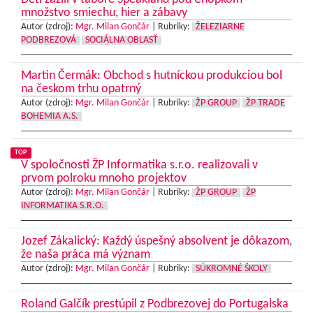
množstvo smiechu, hier a zábavy
Autor (zdroj):
Mgr. Milan Gončár
|
Rubriky:
ŽELEZIARNE
PODBREZOVÁ
SOCIÁLNA OBLASŤ
Martin Čermák: Obchod s hutníckou produkciou bol
na českom trhu opatrný
Autor (zdroj):
Mgr. Milan Gončár
|
Rubriky:
ŽP GROUP
ŽP TRADE
BOHEMIA A.S.
TOP
V spoločnosti ŽP Informatika s.r.o. realizovali v
prvom polroku mnoho projektov
Autor (zdroj):
Mgr. Milan Gončár
|
Rubriky:
ŽP GROUP
ŽP
INFORMATIKA S.R.O.
Jozef Zákalický: Každý úspešný absolvent je dôkazom,
že naša práca má význam
Autor (zdroj):
Mgr. Milan Gončár
|
Rubriky:
SÚKROMNÉ ŠKOLY
Roland Galčík prestúpil z Podbrezovej do Portugalska