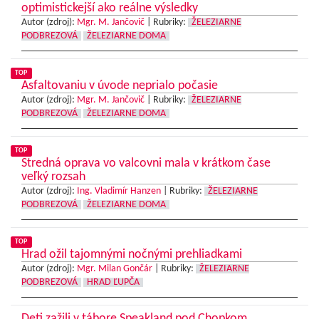
optimistickejší ako reálne výsledky
Autor (zdroj):
Mgr. M. Jančovič
|
Rubriky:
ŽELEZIARNE
PODBREZOVÁ
ŽELEZIARNE DOMA
TOP
Asfaltovaniu v úvode neprialo počasie
Autor (zdroj):
Mgr. M. Jančovič
|
Rubriky:
ŽELEZIARNE
PODBREZOVÁ
ŽELEZIARNE DOMA
TOP
Stredná oprava vo valcovni mala v krátkom čase
veľký rozsah
Autor (zdroj):
Ing. Vladimír Hanzen
|
Rubriky:
ŽELEZIARNE
PODBREZOVÁ
ŽELEZIARNE DOMA
TOP
Hrad ožil tajomnými nočnými prehliadkami
Autor (zdroj):
Mgr. Milan Gončár
|
Rubriky:
ŽELEZIARNE
PODBREZOVÁ
HRAD ĽUPČA
Deti zažili v tábore Speakland pod Chopkom