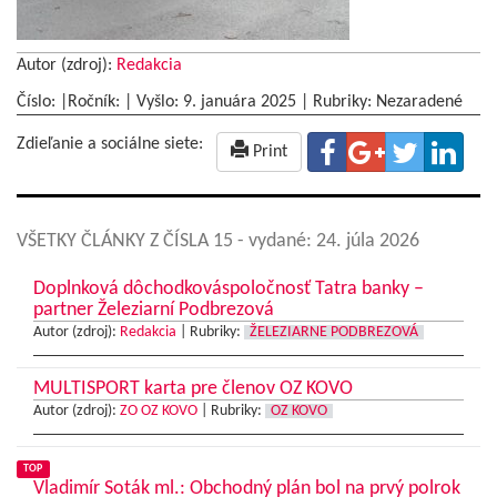
Autor (zdroj):
Redakcia
Číslo: |Ročník: | Vyšlo:
9. januára 2025
|
Rubriky: Nezaradené
Zdieľanie a sociálne siete:
Print
VŠETKY ČLÁNKY Z ČÍSLA 15
- vydané: 24. júla 2026
Doplnková dôchodkováspoločnosť Tatra banky –
partner Železiarní Podbrezová
Autor (zdroj):
Redakcia
|
Rubriky:
ŽELEZIARNE PODBREZOVÁ
MULTISPORT karta pre členov OZ KOVO
Autor (zdroj):
ZO OZ KOVO
|
Rubriky:
OZ KOVO
TOP
Vladimír Soták ml.: Obchodný plán bol na prvý polrok