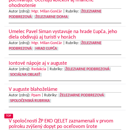
pochvaľujú. Oceňujú kolektív aj finančné
ohodnotenie
Autor (zdroj):
Mgr. Milan Gončár
|
Rubriky:
ŽELEZIARNE
PODBREZOVÁ
ŽELEZIARNE DOMA
Umelec Pavel Siman vystavuje na hrade Ľupča, jeho
diela obdivujú aj turisti v horách
Autor (zdroj):
Mgr. Milan Gončár
|
Rubriky:
ŽELEZIARNE
PODBREZOVÁ
HRAD ĽUPČA
Iontové nápoje aj v auguste
Autor (zdroj):
Redakcia
|
Rubriky:
ŽELEZIARNE PODBREZOVÁ
SOCIÁLNA OBLASŤ
V auguste blahoželáme
Autor (zdroj):
Ppam
|
Rubriky:
ŽELEZIARNE PODBREZOVÁ
SPOLOČENSKÁ RUBRIKA
TOP
V spoločnosti ŽP EKO QELET zaznamenali v prvom
polroku zvýšený dopyt po oceľovom šrote