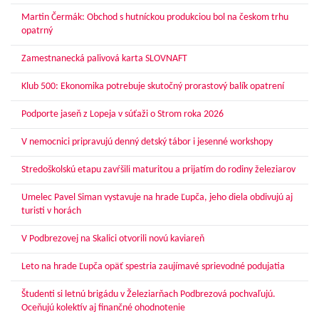
Martin Čermák: Obchod s hutníckou produkciou bol na českom trhu
opatrný
Zamestnanecká palivová karta SLOVNAFT
Klub 500: Ekonomika potrebuje skutočný prorastový balík opatrení
Podporte jaseň z Lopeja v súťaži o Strom roka 2026
V nemocnici pripravujú denný detský tábor i jesenné workshopy
Stredoškolskú etapu zavŕšili maturitou a prijatím do rodiny železiarov
Umelec Pavel Siman vystavuje na hrade Ľupča, jeho diela obdivujú aj
turisti v horách
V Podbrezovej na Skalici otvorili novú kaviareň
Leto na hrade Ľupča opäť spestria zaujímavé sprievodné podujatia
Študenti si letnú brigádu v Železiarňach Podbrezová pochvaľujú.
Oceňujú kolektív aj finančné ohodnotenie