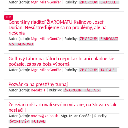
Autor (zdroj):
Mgr. Milan Gončár
|
Rubriky:
ŽP GROUP
EKO QELET
TOP
Generálny riaditeľ ŽIAROMATU Kalinovo Jozef
Ďurian: Nesústreďujeme sa na problémy, ale na
riešenia
Autor (zdroj):
Mgr. Milan Gončár
|
Rubriky:
ŽP GROUP
ŽIAROMAT
A.S. KALINOVO
Golfový tábor na Táľoch nepokazilo ani chladnejšie
počasie, zábava bola výborná
Autor (zdroj):
Mgr. Milan Gončár
|
Rubriky:
ŽP GROUP
TÁLE A.S.
Pozvánka na prestížny turnaj
Autor (zdroj):
Redakcia
|
Rubriky:
ŽP GROUP
TÁLE A.S.
Železiari odštartovali sezónu víťazne, na Slovan však
nestačili
Autor (zdroj):
noviny@zelpo.sk
, Mgr. Milan Gončár |
Rubriky:
ŠPORT V ŽP
FUTBAL