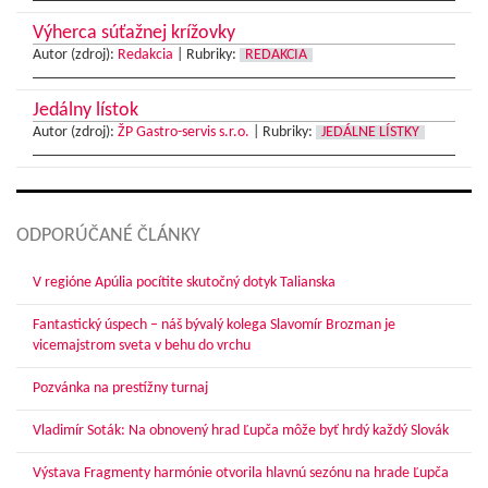
Výherca súťažnej krížovky
Autor (zdroj):
Redakcia
|
Rubriky:
REDAKCIA
Jedálny lístok
Autor (zdroj):
ŽP Gastro-servis s.r.o.
|
Rubriky:
JEDÁLNE LÍSTKY
ODPORÚČANÉ ČLÁNKY
V regióne Apúlia pocítite skutočný dotyk Talianska
Fantastický úspech – náš bývalý kolega Slavomír Brozman je
vicemajstrom sveta v behu do vrchu
Pozvánka na prestížny turnaj
Vladimír Soták: Na obnovený hrad Ľupča môže byť hrdý každý Slovák
Výstava Fragmenty harmónie otvorila hlavnú sezónu na hrade Ľupča