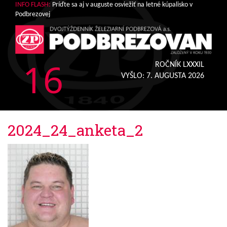
INFO FLASH:
Príďte sa aj v auguste osviežiť na letné kúpalisko v
Podbrezovej
16
ROČNÍK LXXXIL
VYŠLO:
7. AUGUSTA 2026
2024_24_anketa_2