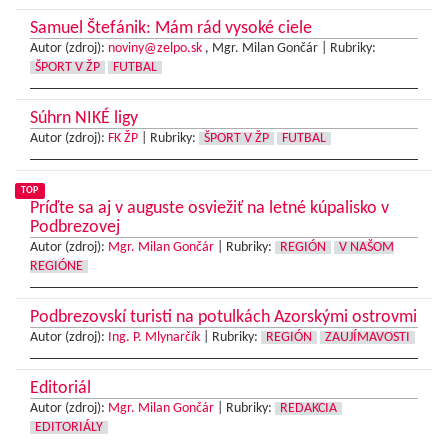
Samuel Štefánik: Mám rád vysoké ciele
Autor (zdroj):
noviny@zelpo.sk
, Mgr. Milan Gončár |
Rubriky:
ŠPORT V ŽP
FUTBAL
Súhrn NIKÉ ligy
Autor (zdroj):
FK ŽP
|
Rubriky:
ŠPORT V ŽP
FUTBAL
TOP
Príďte sa aj v auguste osviežiť na letné kúpalisko v
Podbrezovej
Autor (zdroj):
Mgr. Milan Gončár
|
Rubriky:
REGIÓN
V NAŠOM
REGIÓNE
Podbrezovskí turisti na potulkách Azorskými ostrovmi
Autor (zdroj):
Ing. P. Mlynarčík
|
Rubriky:
REGIÓN
ZAUJÍMAVOSTI
Editoriál
Autor (zdroj):
Mgr. Milan Gončár
|
Rubriky:
REDAKCIA
EDITORIÁLY