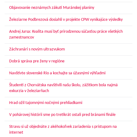
Objavovanie neznámych zákutí Muránskej planiny
Železiarne Podbrezová dosiahli v projekte CPW vynikajúce výsledky
Andrej Jursa: Kvalita musí byť prirodzenou súčasťou práce všetkých
zamestnancov
Záchranári s novým ultrazvukom
Dobrá správa pre ženy v regióne
Navštívte slovenské Rio a kochajte sa úžasnými výhľadmi
Študenti z Chorvátska navštívili našu školu, zážitkom bola najmä
exkurzia v železiarňach
Hrad ožil tajomnými nočnými prehliadkami
V pohárovej histórii sme po tretíkrát ostali pred bránami finále
Stravu si už objednáte z akéhokoľvek zariadenia s prístupom na
internet