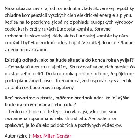
Naša situácia závisí aj od rozhodnutia vlády Slovenskej republiky
ohľadne kompenzácii vysokých cien elektrickej energie a plynu.
Keď sa na to pozrieme globálne z pohľadu európskych výrobcov
ocele, karty drží v rukách Európska komisia. Správne
rozhodnutia slovenskej vlády alebo Európskej komisie by nám
umožnili byť viac konkurencieschopní. V krátkej dobe ale žiadnu
zmenu neočakávame.
Existujú odhady, ako sa bude situácia do konca roka vyvíjať?
– Odhady sú a existujú aj plány. Skutočnosť sa od nich mesiac čo
mesiac veľmi nelíši. Do konca roka predpokladáme, že pôjdeme
podľa plánovaných čísel. To znamená, že hospodársky výsledok
za tento rok bude znovu negatívny.
Keď hovoríme o strate, môžeme predpokladať, že jej výška
bude na úrovni vlaňajšieho roka?
– Tento rok bude určite lepší ako vlaňajší, v ktorom sme
zaznamenali spomínanú rekordnú stratu. Ale budem sa
opakovať, je to ďaleko od dobrých a pozitívnych výsledkov.
Autor (zdroj):
Mgr. Milan Gončár