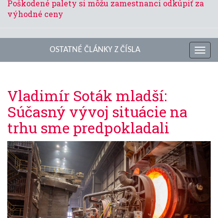
Poškodené palety si môžu zamestnanci odkúpiť za
výhodné ceny
OSTATNÉ ČLÁNKY Z ČÍSLA
Toggl
navig
Vladimír Soták mladší:
Súčasný vývoj situácie na
trhu sme predpokladali