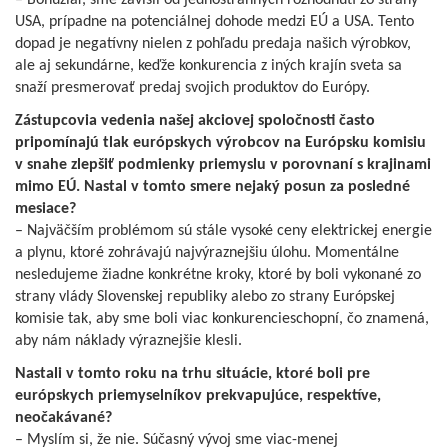
– Bohužiaľ, sme závislí od jednostranných rozhodnutí zo strany
USA, prípadne na potenciálnej dohode medzi EÚ a USA. Tento
dopad je negatívny nielen z pohľadu predaja našich výrobkov,
ale aj sekundárne, keďže konkurencia z iných krajín sveta sa
snaží presmerovať predaj svojich produktov do Európy.
Zástupcovia vedenia našej akciovej spoločnosti často
pripomínajú tlak európskych výrobcov na Európsku komisiu
v snahe zlepšiť podmienky priemyslu v porovnaní s krajinami
mimo EÚ. Nastal v tomto smere nejaký posun za posledné
mesiace?
– Najväčším problémom sú stále vysoké ceny elektrickej energie
a plynu, ktoré zohrávajú najvýraznejšiu úlohu. Momentálne
nesledujeme žiadne konkrétne kroky, ktoré by boli vykonané zo
strany vlády Slovenskej republiky alebo zo strany Európskej
komisie tak, aby sme boli viac konkurencieschopní, čo znamená,
aby nám náklady výraznejšie klesli.
Nastali v tomto roku na trhu situácie, ktoré boli pre
európskych priemyselníkov prekvapujúce, respektíve,
neočakávané?
– Myslím si, že nie. Súčasný vývoj sme viac-menej