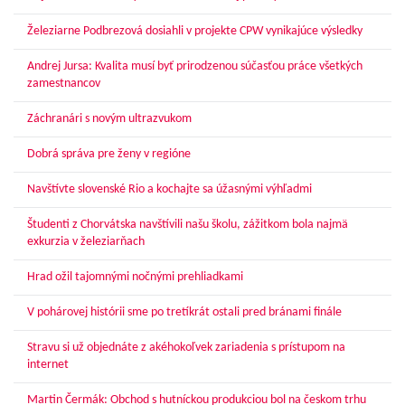
Železiarne Podbrezová dosiahli v projekte CPW vynikajúce výsledky
Andrej Jursa: Kvalita musí byť prirodzenou súčasťou práce všetkých
zamestnancov
Záchranári s novým ultrazvukom
Dobrá správa pre ženy v regióne
Navštívte slovenské Rio a kochajte sa úžasnými výhľadmi
Študenti z Chorvátska navštívili našu školu, zážitkom bola najmä
exkurzia v železiarňach
Hrad ožil tajomnými nočnými prehliadkami
V pohárovej histórii sme po tretíkrát ostali pred bránami finále
Stravu si už objednáte z akéhokoľvek zariadenia s prístupom na
internet
Martin Čermák: Obchod s hutníckou produkciou bol na českom trhu