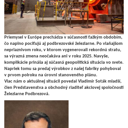
Priemysel v Európe prechádza v súčasnosti ťažkým obdobím,
čo naplno pociťujú aj podbrezovské železiarne. Po vlaňajšom
nepriaznivom roku, v ktorom vygenerovali rekordnú stratu,
sa výrazná zmena neočakáva ani v roku 2025. Navyše,
komplikácie prináša aj súčasná geopolitická situácia vo svete.
Napriek tomu sa predaj výrobkov z našej fabriky pohyboval
v prvom polroku na úrovni stanoveného plánu.
Viac nám o aktuálnej situácii povedal Vladimír Soták mladší,
člen Predstavenstva a obchodný riaditeľ akciovej spoločnosti
Železiarne Podbrezová.