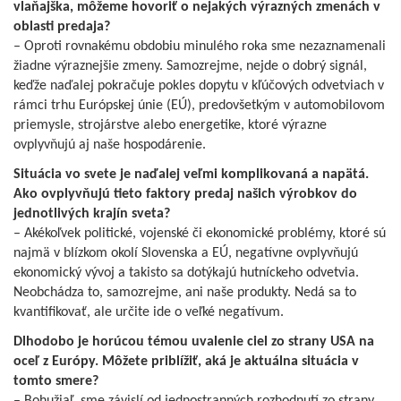
vlaňajška, môžeme hovoriť o nejakých výrazných zmenách v
oblasti predaja?
– Oproti rovnakému obdobiu minulého roka sme nezaznamenali
žiadne výraznejšie zmeny. Samozrejme, nejde o dobrý signál,
keďže naďalej pokračuje pokles dopytu v kľúčových odvetviach v
rámci trhu Európskej únie (EÚ), predovšetkým v automobilovom
priemysle, strojárstve alebo energetike, ktoré výrazne
ovplyvňujú aj naše hospodárenie.
Situácia vo svete je naďalej veľmi komplikovaná a napätá.
Ako ovplyvňujú tieto faktory predaj našich výrobkov do
jednotlivých krajín sveta?
– Akékoľvek politické, vojenské či ekonomické problémy, ktoré sú
najmä v blízkom okolí Slovenska a EÚ, negatívne ovplyvňujú
ekonomický vývoj a takisto sa dotýkajú hutníckeho odvetvia.
Neobchádza to, samozrejme, ani naše produkty. Nedá sa to
kvantifikovať, ale určite ide o veľké negatívum.
Dlhodobo je horúcou témou uvalenie ciel zo strany USA na
oceľ z Európy. Môžete priblížiť, aká je aktuálna situácia v
tomto smere?