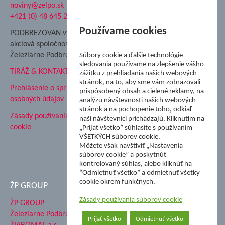
noviny@zelpo.sk
Hrad Ľupča
+421 (0) 48 645 2711
Súkromná spojená škola ŽP
Nadácia Železiarne
Používame cookies
PODBREZOVAN vydáva
Podbrezová
akciová spoločnosť
Hutnícke múzeum
Železiarne Podbrezová
Súbory cookie a ďalšie technológie
ŽP Informatika s.r.o.
sledovania používame na zlepšenie vášho
TIRÁŽ & KONTAKT
ŠK Železiarne Podbrezová
zážitku z prehliadania našich webových
stránok, na to, aby sme vám zobrazovali
Tále a.s.
Prehlásenie o spracovaní
prispôsobený obsah a cielené reklamy, na
osobných údajov
analýzu návštevnosti našich webových
stránok a na pochopenie toho, odkiaľ
Zásady používania súborov
naši návštevníci prichádzajú. Kliknutím na
cookie
„Prijať všetko” súhlasíte s používaním
VŠETKÝCH súborov cookie.
Môžete však navštíviť „Nastavenia
súborov cookie” a poskytnúť
kontrolovaný súhlas, alebo kliknúť na
“Odmietnuť všetko” a odmietnuť všetky
cookie okrem funkčnych.
ŽP GROUP
Zásady používania súborov cookie
ŽP GROUP
Železiarne Podbrezová a.s.
Prijať všetko
Odmietnuť všetko