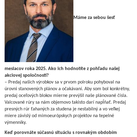
Máme za sebou šesť
mesiacov roka 2025. Ako ich hodnotíte z pohľadu našej
akciovej spoločnosti?
– Predaj našich výrobkov sa v prvom polroku pohyboval na
úrovni stanovených plánov a očakávaní. Aby som bol konkrétny,
predaj oceľových blokov mierne prevýšil naše plánované čísla.
Valcované rúry sa nám objemovo takisto darí napĺňať. Predaj
presných rúr ťahaných za studena je nestabilný a vo veľkej
miere závislý od mimoeurópskych projektov na tepelné
výmenníky.
Keď porovnáte súčasnú situáciu s rovnakým obdobím