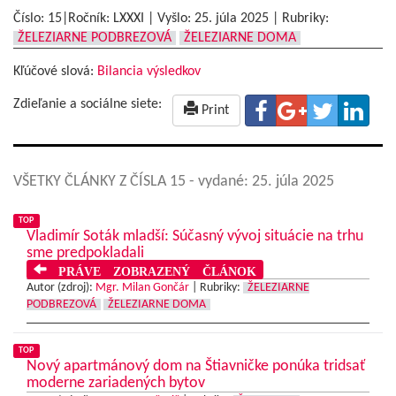
Číslo: 15|Ročník: LXXXI | Vyšlo:
25. júla 2025
|
Rubriky:
ŽELEZIARNE PODBREZOVÁ
ŽELEZIARNE DOMA
Kľúčové slová:
Bilancia výsledkov
Zdieľanie a sociálne siete:
Print
VŠETKY ČLÁNKY Z ČÍSLA 15
- vydané: 25. júla 2025
TOP
Vladimír Soták mladší: Súčasný vývoj situácie na trhu
sme predpokladali
PRÁVE ZOBRAZENÝ ČLÁNOK
Autor (zdroj):
Mgr. Milan Gončár
|
Rubriky:
ŽELEZIARNE
PODBREZOVÁ
ŽELEZIARNE DOMA
TOP
Nový apartmánový dom na Štiavničke ponúka tridsať
moderne zariadených bytov