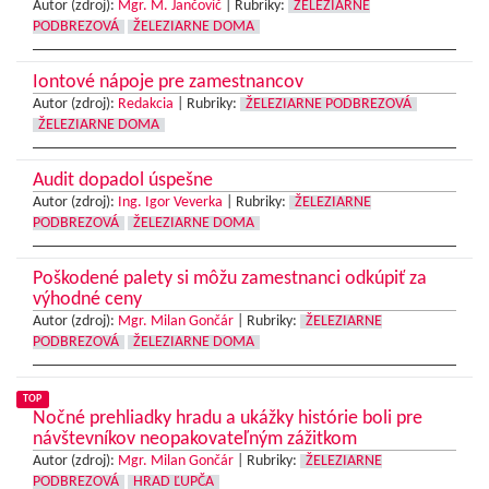
Autor (zdroj):
Mgr. M. Jančovič
|
Rubriky:
ŽELEZIARNE
PODBREZOVÁ
ŽELEZIARNE DOMA
Iontové nápoje pre zamestnancov
Autor (zdroj):
Redakcia
|
Rubriky:
ŽELEZIARNE PODBREZOVÁ
ŽELEZIARNE DOMA
Audit dopadol úspešne
Autor (zdroj):
Ing. Igor Veverka
|
Rubriky:
ŽELEZIARNE
PODBREZOVÁ
ŽELEZIARNE DOMA
Poškodené palety si môžu zamestnanci odkúpiť za
výhodné ceny
Autor (zdroj):
Mgr. Milan Gončár
|
Rubriky:
ŽELEZIARNE
PODBREZOVÁ
ŽELEZIARNE DOMA
TOP
Nočné prehliadky hradu a ukážky histórie boli pre
návštevníkov neopakovateľným zážitkom
Autor (zdroj):
Mgr. Milan Gončár
|
Rubriky:
ŽELEZIARNE
PODBREZOVÁ
HRAD ĽUPČA