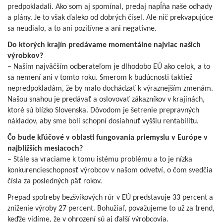
predpokladali. Ako som aj spomínal, predaj napĺňa naše odhady
a plány. Je to však ďaleko od dobrých čísel. Ale nič prekvapujúce
sa neudialo, a to ani pozitívne a ani negatívne.
Do ktorých krajín predávame momentálne najviac našich
výrobkov?
– Naším najväčším odberateľom je dlhodobo EÚ ako celok, a to
sa nemení ani v tomto roku. Smerom k budúcnosti taktiež
nepredpokladám, že by malo dochádzať k výraznejším zmenám.
Našou snahou je predávať a oslovovať zákazníkov v krajinách,
ktoré sú blízko Slovenska. Dôvodom je šetrenie prepravných
nákladov, aby sme boli schopní dosiahnuť vyššiu rentabilitu.
Čo bude kľúčové v oblasti fungovania priemyslu v Európe v
najbližších mesiacoch?
– Stále sa vraciame k tomu istému problému a to je nízka
konkurencieschopnosť výrobcov v našom odvetví, o čom svedčia
čísla za posledných päť rokov.
Prepad spotreby bezšvíkových rúr v EÚ predstavuje 33 percent a
zníženie výroby 27 percent. Bohužiaľ, považujeme to už za trend,
keďže vidíme, že v ohrození sú aj ďalší výrobcovia.