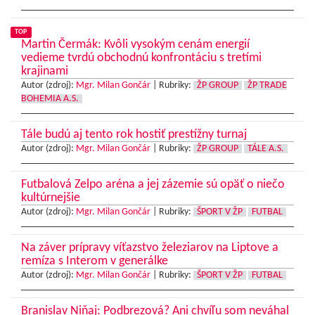
TOP
Martin Čermák: Kvôli vysokým cenám energií
vedieme tvrdú obchodnú konfrontáciu s tretími
krajinami
Autor (zdroj):
Mgr. Milan Gončár
|
Rubriky:
ŽP GROUP
ŽP TRADE
BOHEMIA A.S.
Tále budú aj tento rok hostiť prestížny turnaj
Autor (zdroj):
Mgr. Milan Gončár
|
Rubriky:
ŽP GROUP
TÁLE A.S.
Futbalová Zelpo aréna a jej zázemie sú opäť o niečo
kultúrnejšie
Autor (zdroj):
Mgr. Milan Gončár
|
Rubriky:
ŠPORT V ŽP
FUTBAL
Na záver prípravy víťazstvo železiarov na Liptove a
remíza s Interom v generálke
Autor (zdroj):
Mgr. Milan Gončár
|
Rubriky:
ŠPORT V ŽP
FUTBAL
Branislav Niňaj: Podbrezová? Ani chvíľu som neváhal