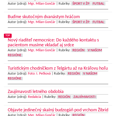
Autor (zdroj):
Mgr. Milan Gončár
|
Rubriky:
ŠPORT V ŽP
FUTBAL
Buďme skutočným dvanástym hráčom
Autor (zdroj):
Mgr. Milan Gončár
|
Rubriky:
ŠPORT V ŽP
FUTBAL
TOP
Nový riaditeľ nemocnice: Do každého kontaktu s
pacientom musíme vkladať aj srdce
Autor (zdroj):
Mgr. Milan Gončár
|
Rubriky:
REGIÓN
V NAŠOM
REGIÓNE
Turistickým chodníčkom z Telgártu až na Kráľovu hoľu
Autor (zdroj):
Foto: I. Peťková
|
Rubriky:
REGIÓN
V NAŠOM
REGIÓNE
Zaujímavosti letného obdobia
Autor (zdroj):
Redakcia
|
Rubriky:
REGIÓN
ZAUJÍMAVOSTI
Objavte jedinečný skalný budzogáň pod vrchom Žibrid
Autor (zdroj):
Mgr. Milan Gončár
|
Rubriky:
REGIÓN