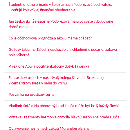
Študenti si letnú brigádu v Železiarňach Podbrezová pochvaľujú.
Oceňujú kolektív aj finančné ohodnotenie
Ján Leskovský: Železiarne Podbrezová majú vo svete vybudované
dobré meno
Čo je dôchodková prognóza a ako ju máme chápať?
Golfový tábor na Táľoch nepokazilo ani chladnejšie počasie, zábava
bola výborná
V regióne Apúlia pocítite skutočný dotyk Talianska
Fantastický úspech – náš bývalý kolega Slavomír Brozman je
vicemajstrom sveta v behu do vrchu
Pozvánka na prestížny turnaj
Vladimír Soták: Na obnovený hrad Ľupča môže byť hrdý každý Slovák
Výstava Fragmenty harmónie otvorila hlavnú sezónu na hrade Ľupča
Objavovanie neznámych zákutí Muránskej planiny