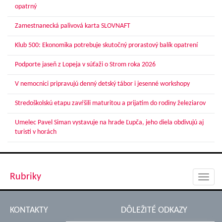
opatrný
Zamestnanecká palivová karta SLOVNAFT
Klub 500: Ekonomika potrebuje skutočný prorastový balík opatrení
Podporte jaseň z Lopeja v súťaži o Strom roka 2026
V nemocnici pripravujú denný detský tábor i jesenné workshopy
Stredoškolskú etapu zavŕšili maturitou a prijatím do rodiny železiarov
Umelec Pavel Siman vystavuje na hrade Ľupča, jeho diela obdivujú aj
turisti v horách
Rubriky
Toggl
navig
KONTAKTY
DÔLEŽITÉ ODKAZY