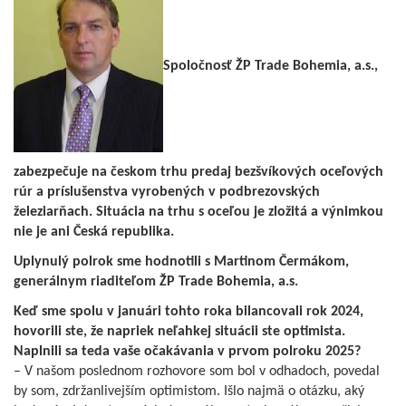
Spoločnosť ŽP Trade Bohemia, a.s.,
zabezpečuje na českom trhu predaj bezšvíkových oceľových
rúr a príslušenstva vyrobených v podbrezovských
železiarňach. Situácia na trhu s oceľou je zložitá a výnimkou
nie je ani Česká republika.
Uplynulý polrok sme hodnotili s Martinom Čermákom,
generálnym riaditeľom ŽP Trade Bohemia, a.s.
Keď sme spolu v januári tohto roka bilancovali rok 2024,
hovorili ste, že napriek neľahkej situácii ste optimista.
Naplnili sa teda vaše očakávania v prvom polroku 2025?
– V našom poslednom rozhovore som bol v odhadoch, povedal
by som, zdržanlivejším optimistom. Išlo najmä o otázku, aký