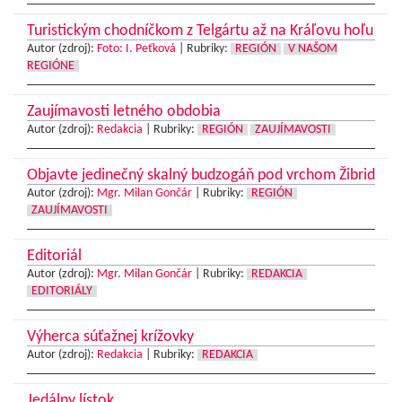
Turistickým chodníčkom z Telgártu až na Kráľovu hoľu
Autor (zdroj):
Foto: I. Peťková
|
Rubriky:
REGIÓN
V NAŠOM
REGIÓNE
Zaujímavosti letného obdobia
Autor (zdroj):
Redakcia
|
Rubriky:
REGIÓN
ZAUJÍMAVOSTI
Objavte jedinečný skalný budzogáň pod vrchom Žibrid
Autor (zdroj):
Mgr. Milan Gončár
|
Rubriky:
REGIÓN
ZAUJÍMAVOSTI
Editoriál
Autor (zdroj):
Mgr. Milan Gončár
|
Rubriky:
REDAKCIA
EDITORIÁLY
Výherca súťažnej krížovky
Autor (zdroj):
Redakcia
|
Rubriky:
REDAKCIA
Jedálny lístok