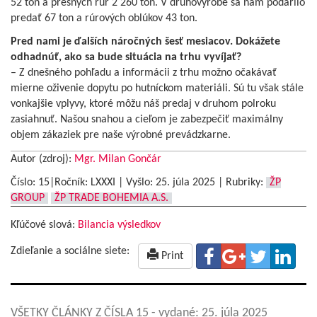
52 ton a presných rúr 2 260 ton. V druhovýrobe sa nám podarilo
predať 67 ton a rúrových oblúkov 43 ton.
Pred nami je ďalších náročných šesť mesiacov. Dokážete
odhadnúť, ako sa bude situácia na trhu vyvíjať?
– Z dnešného pohľadu a informácii z trhu možno očakávať
mierne oživenie dopytu po hutníckom materiáli. Sú tu však stále
vonkajšie vplyvy, ktoré môžu náš predaj v druhom polroku
zasiahnuť. Našou snahou a cieľom je zabezpečiť maximálny
objem zákaziek pre naše výrobné prevádzkarne.
Autor (zdroj):
Mgr. Milan Gončár
Číslo: 15|Ročník: LXXXI | Vyšlo:
25. júla 2025
|
Rubriky:
ŽP
GROUP
ŽP TRADE BOHEMIA A.S.
Kľúčové slová:
Bilancia výsledkov
Zdieľanie a sociálne siete:
Print
VŠETKY ČLÁNKY Z ČÍSLA 15
- vydané: 25. júla 2025