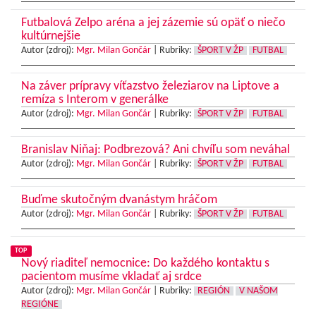
Futbalová Zelpo aréna a jej zázemie sú opäť o niečo
kultúrnejšie
Autor (zdroj):
Mgr. Milan Gončár
|
Rubriky:
ŠPORT V ŽP
FUTBAL
Na záver prípravy víťazstvo železiarov na Liptove a
remíza s Interom v generálke
Autor (zdroj):
Mgr. Milan Gončár
|
Rubriky:
ŠPORT V ŽP
FUTBAL
Branislav Niňaj: Podbrezová? Ani chvíľu som neváhal
Autor (zdroj):
Mgr. Milan Gončár
|
Rubriky:
ŠPORT V ŽP
FUTBAL
Buďme skutočným dvanástym hráčom
Autor (zdroj):
Mgr. Milan Gončár
|
Rubriky:
ŠPORT V ŽP
FUTBAL
TOP
Nový riaditeľ nemocnice: Do každého kontaktu s
pacientom musíme vkladať aj srdce
Autor (zdroj):
Mgr. Milan Gončár
|
Rubriky:
REGIÓN
V NAŠOM
REGIÓNE