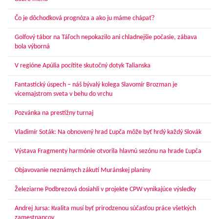
Čo je dôchodková prognóza a ako ju máme chápať?
Golfový tábor na Táľoch nepokazilo ani chladnejšie počasie, zábava
bola výborná
V regióne Apúlia pocítite skutočný dotyk Talianska
Fantastický úspech – náš bývalý kolega Slavomír Brozman je
vicemajstrom sveta v behu do vrchu
Pozvánka na prestížny turnaj
Vladimír Soták: Na obnovený hrad Ľupča môže byť hrdý každý Slovák
Výstava Fragmenty harmónie otvorila hlavnú sezónu na hrade Ľupča
Objavovanie neznámych zákutí Muránskej planiny
Železiarne Podbrezová dosiahli v projekte CPW vynikajúce výsledky
Andrej Jursa: Kvalita musí byť prirodzenou súčasťou práce všetkých
zamestnancov