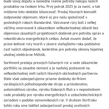
bude vývoj dopytu a následne reálne potreby nákupu našich
produktov na českom trhu. Prvý polrok 2025 je za nami, a tak
môžeme toto obdobie bilancovať. Predaj hlavných komodít
zodpovedal objemom, ktoré sú pre našu spoločnosť v
posledných rokoch štandardné. Valcované rúry boli z veľkej
väčšiny smerované k zákazníkom veľkoobchodnej oblasti bez
objemovo zásadných projektových dodávok pre potreby opráv a
rekonštrukciu energetických celkov. Avšak musím dodať, že
práve kotlové rúry tvorili v závere vlaňajšieho roka podstatnú
časť našich objednávok, konkrétne pre potreby obnovy tepelnej
uhoľnej elektrárne Mělník.
Sortiment predaja presných ťahaných rúr a naše zákaznícke
portfólio sa zásadne nemení a je naďalej postavené na
veľkoobchodnej sieti našich hlavných obchodných partnerov.
Stále však zabezpečujeme priame dodávky do firiem
vyrábajúcich poľnohospodárske stroje a príslušenstvo,
automobilovú výrobu, výrobu tlakových fliaš a v neposlednom
rade produkty pre výrobu energetických a vzduchotechnických
zariadení v podobe výmenníkových rúr. V druhom štvrťroku
tohto roka sme taktiež zabezpečovali predaj oceľových