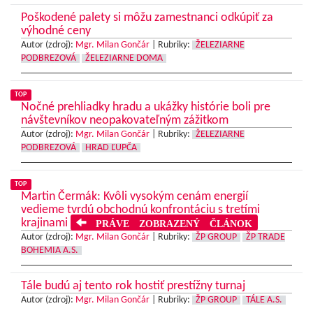
Poškodené palety si môžu zamestnanci odkúpiť za
výhodné ceny
Autor (zdroj):
Mgr. Milan Gončár
|
Rubriky:
ŽELEZIARNE
PODBREZOVÁ
ŽELEZIARNE DOMA
TOP
Nočné prehliadky hradu a ukážky histórie boli pre
návštevníkov neopakovateľným zážitkom
Autor (zdroj):
Mgr. Milan Gončár
|
Rubriky:
ŽELEZIARNE
PODBREZOVÁ
HRAD ĽUPČA
TOP
Martin Čermák: Kvôli vysokým cenám energií
vedieme tvrdú obchodnú konfrontáciu s tretími
krajinami
PRÁVE ZOBRAZENÝ ČLÁNOK
Autor (zdroj):
Mgr. Milan Gončár
|
Rubriky:
ŽP GROUP
ŽP TRADE
BOHEMIA A.S.
Tále budú aj tento rok hostiť prestížny turnaj
Autor (zdroj):
Mgr. Milan Gončár
|
Rubriky:
ŽP GROUP
TÁLE A.S.