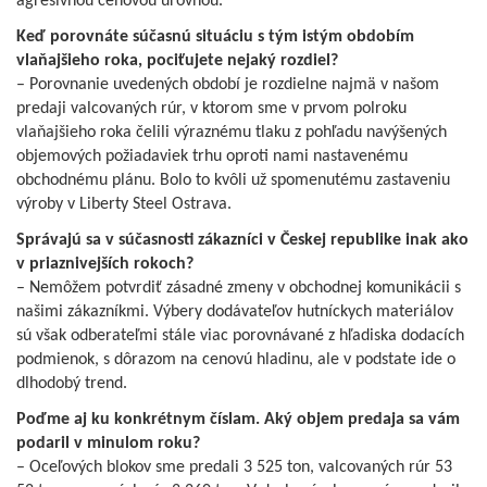
agresívnou cenovou úrovňou.
Keď porovnáte súčasnú situáciu s tým istým obdobím
vlaňajšieho roka, pociťujete nejaký rozdiel?
– Porovnanie uvedených období je rozdielne najmä v našom
predaji valcovaných rúr, v ktorom sme v prvom polroku
vlaňajšieho roka čelili výraznému tlaku z pohľadu navýšených
objemových požiadaviek trhu oproti nami nastavenému
obchodnému plánu. Bolo to kvôli už spomenutému zastaveniu
výroby v Liberty Steel Ostrava.
Správajú sa v súčasnosti zákazníci v Českej republike inak ako
v priaznivejších rokoch?
– Nemôžem potvrdiť zásadné zmeny v obchodnej komunikácii s
našimi zákazníkmi. Výbery dodávateľov hutníckych materiálov
sú však odberateľmi stále viac porovnávané z hľadiska dodacích
podmienok, s dôrazom na cenovú hladinu, ale v podstate ide o
dlhodobý trend.
Poďme aj ku konkrétnym číslam. Aký objem predaja sa vám
podaril v minulom roku?
– Oceľových blokov sme predali 3 525 ton, valcovaných rúr 53