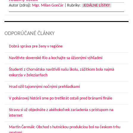
Autor (zdroj):
Mgr. Milan Gončár
|
Rubriky:
JEDÁLNE LÍSTKY
ODPORÚČANÉ ČLÁNKY
Dobrá správa pre ženy v regióne
Navštívte slovenské Rio a kochajte sa úžasnými výhľadmi
Študenti z Chorvátska navštívili našu školu, zážitkom bola najmä
exkurzia v železiarňach
Hrad ožil tajomnými nočnými prehliadkami
V pohárovej histórii sme po tretíkrát ostali pred bránami finále
Stravu si už objednáte z akéhokoľvek zariadenia s prístupom na
internet
Martin Čermák: Obchod s hutníckou produkciou bol na českom trhu
opatrný