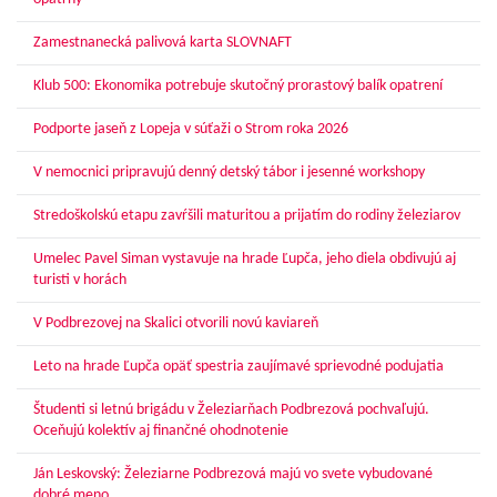
Zamestnanecká palivová karta SLOVNAFT
Klub 500: Ekonomika potrebuje skutočný prorastový balík opatrení
Podporte jaseň z Lopeja v súťaži o Strom roka 2026
V nemocnici pripravujú denný detský tábor i jesenné workshopy
Stredoškolskú etapu zavŕšili maturitou a prijatím do rodiny železiarov
Umelec Pavel Siman vystavuje na hrade Ľupča, jeho diela obdivujú aj
turisti v horách
V Podbrezovej na Skalici otvorili novú kaviareň
Leto na hrade Ľupča opäť spestria zaujímavé sprievodné podujatia
Študenti si letnú brigádu v Železiarňach Podbrezová pochvaľujú.
Oceňujú kolektív aj finančné ohodnotenie
Ján Leskovský: Železiarne Podbrezová majú vo svete vybudované
dobré meno