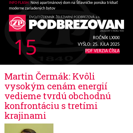
INFO FLASH:
Nový apartmánový dom na Štiavničke ponúka tridsať
moderne zariadených bytov
15
ROČNÍK LXXXI
VYŠLO:
25. JÚLA 2025
PDF VERZIA ČÍSLA
Martin Čermák: Kvôli
vysokým cenám energií
vedieme tvrdú obchodnú
konfrontáciu s tretími
krajinami