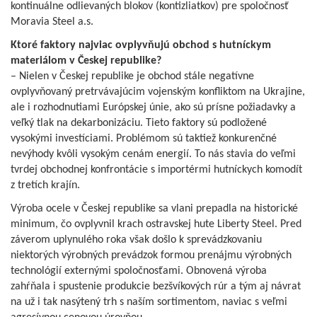
kontinuálne odlievaných blokov (kontizliatkov) pre spoločnosť
Moravia Steel a.s.
Ktoré faktory najviac ovplyvňujú obchod s hutníckym
materiálom v Českej republike?
– Nielen v Českej republike je obchod stále negatívne
ovplyvňovaný pretrvávajúcim vojenským konfliktom na Ukrajine,
ale i rozhodnutiami Európskej únie, ako sú prísne požiadavky a
veľký tlak na dekarbonizáciu. Tieto faktory sú podložené
vysokými investíciami. Problémom sú taktiež konkurenčné
nevýhody kvôli vysokým cenám energií. To nás stavia do veľmi
tvrdej obchodnej konfrontácie s importérmi hutníckych komodít
z tretích krajín.
Výroba ocele v Českej republike sa vlani prepadla na historické
minimum, čo ovplyvnil krach ostravskej hute Liberty Steel. Pred
záverom uplynulého roka však došlo k sprevádzkovaniu
niektorých výrobných prevádzok formou prenájmu výrobných
technológií externými spoločnosťami. Obnovená výroba
zahŕňala i spustenie produkcie bezšvíkových rúr a tým aj návrat
na už i tak nasýtený trh s naším sortimentom, naviac s veľmi