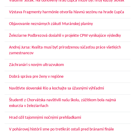
Vladimír Soták: Na obnovený hrad Ľupča môže byť hrdý každý Slovák
Výstava Fragmenty harmónie otvorila hlavnú sezónu na hrade Ľupča
Objavovanie neznámych zákutí Muránskej planiny
Železiarne Podbrezová dosiahli v projekte CPW vynikajúce výsledky
Andrej Jursa: Kvalita musí byť prirodzenou súčasťou práce všetkých
zamestnancov
Záchranári s novým ultrazvukom
Dobrá správa pre ženy v regióne
Navštívte slovenské Rio a kochajte sa úžasnými výhľadmi
Študenti z Chorvátska navštívili našu školu, zážitkom bola najmä
exkurzia v železiarňach
Hrad ožil tajomnými nočnými prehliadkami
V pohárovej histórii sme po tretíkrát ostali pred bránami finále