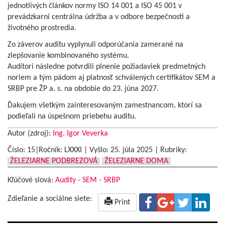
jednotlivých článkov normy ISO 14 001 a ISO 45 001 v
prevádzkarni centrálna údržba a v odbore bezpečnosti a
životného prostredia.
Zo záverov auditu vyplynuli odporúčania zamerané na
zlepšovanie kombinovaného systému.
Audítori následne potvrdili plnenie požiadaviek predmetných
noriem a tým pádom aj platnosť schválených certifikátov SEM a
SRBP pre ŽP a. s. na obdobie do 23. júna 2027.
Ďakujem všetkým zainteresovaným zamestnancom, ktorí sa
podieľali na úspešnom priebehu auditu.
Autor (zdroj):
Ing. Igor Veverka
Číslo: 15|Ročník: LXXXI | Vyšlo:
25. júla 2025
|
Rubriky:
ŽELEZIARNE PODBREZOVÁ
ŽELEZIARNE DOMA
Kľúčové slová:
Audity - SEM - SRBP
Zdieľanie a sociálne siete:
Print