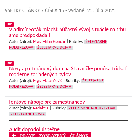
VŠETKY ČLÁNKY Z ČÍSLA 15
- vydané: 25. júla 2025
TOP
Vladimír Soták mladší: Súčasný vývoj situácie na trhu
sme predpokladali
Autor (zdroj):
Mgr. Milan Gončár
|
Rubriky:
ŽELEZIARNE
PODBREZOVÁ
ŽELEZIARNE DOMA
TOP
Nový apartmánový dom na Štiavničke ponúka tridsať
moderne zariadených bytov
Autor (zdroj):
Mgr. M. Jančovič
|
Rubriky:
ŽELEZIARNE
PODBREZOVÁ
ŽELEZIARNE DOMA
Iontové nápoje pre zamestnancov
Autor (zdroj):
Redakcia
|
Rubriky:
ŽELEZIARNE PODBREZOVÁ
ŽELEZIARNE DOMA
Audit dopadol úspešne
PRÁVE ZOBRAZENÝ ČLÁNOK