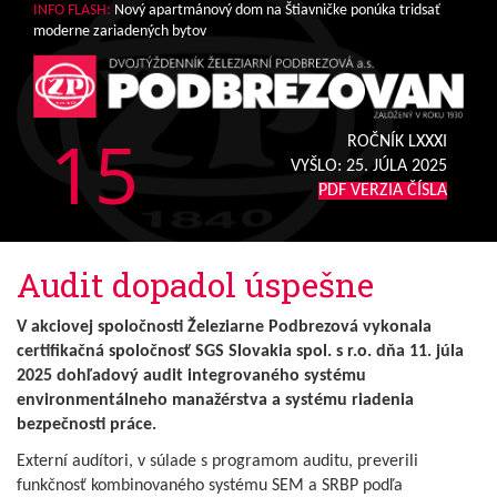
INFO FLASH:
Nový apartmánový dom na Štiavničke ponúka tridsať
moderne zariadených bytov
15
ROČNÍK LXXXI
VYŠLO:
25. JÚLA 2025
PDF VERZIA ČÍSLA
Audit dopadol úspešne
V akciovej spoločnosti Železiarne Podbrezová vykonala
certifikačná spoločnosť SGS Slovakia spol. s r.o. dňa 11. júla
2025 dohľadový audit integrovaného systému
environmentálneho manažérstva a systému riadenia
bezpečnosti práce.
Externí audítori, v súlade s programom auditu, preverili
funkčnosť kombinovaného systému SEM a SRBP podľa