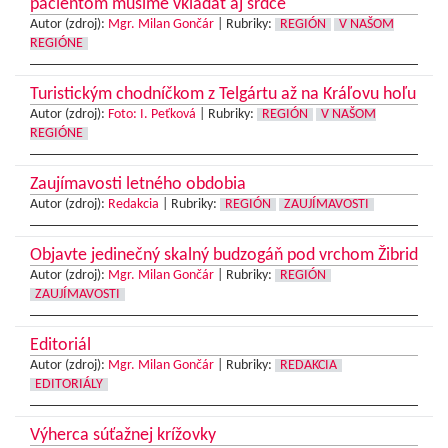
pacientom musíme vkladať aj srdce
Autor (zdroj):
Mgr. Milan Gončár
|
Rubriky:
REGIÓN
V NAŠOM
REGIÓNE
Turistickým chodníčkom z Telgártu až na Kráľovu hoľu
Autor (zdroj):
Foto: I. Peťková
|
Rubriky:
REGIÓN
V NAŠOM
REGIÓNE
Zaujímavosti letného obdobia
Autor (zdroj):
Redakcia
|
Rubriky:
REGIÓN
ZAUJÍMAVOSTI
Objavte jedinečný skalný budzogáň pod vrchom Žibrid
Autor (zdroj):
Mgr. Milan Gončár
|
Rubriky:
REGIÓN
ZAUJÍMAVOSTI
Editoriál
Autor (zdroj):
Mgr. Milan Gončár
|
Rubriky:
REDAKCIA
EDITORIÁLY
Výherca súťažnej krížovky