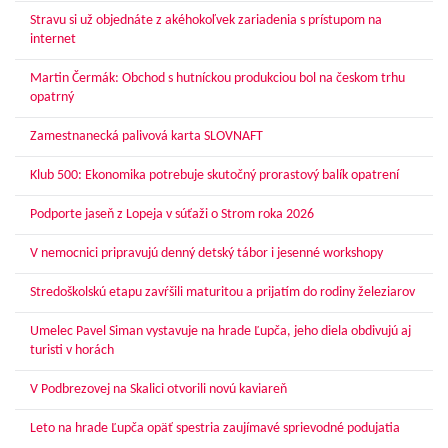
Stravu si už objednáte z akéhokoľvek zariadenia s prístupom na
internet
Martin Čermák: Obchod s hutníckou produkciou bol na českom trhu
opatrný
Zamestnanecká palivová karta SLOVNAFT
Klub 500: Ekonomika potrebuje skutočný prorastový balík opatrení
Podporte jaseň z Lopeja v súťaži o Strom roka 2026
V nemocnici pripravujú denný detský tábor i jesenné workshopy
Stredoškolskú etapu zavŕšili maturitou a prijatím do rodiny železiarov
Umelec Pavel Siman vystavuje na hrade Ľupča, jeho diela obdivujú aj
turisti v horách
V Podbrezovej na Skalici otvorili novú kaviareň
Leto na hrade Ľupča opäť spestria zaujímavé sprievodné podujatia