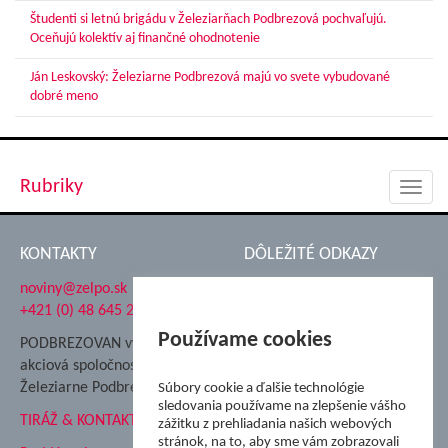
Študenti si letnú brigádu v Železiarňach Podbrezová pochvaľujú.
Oceňujú kolektív aj finančné ohodnotenie
Ján Leskovský: Železiarne Podbrezová majú vo svete vybudované
dobré meno
Rubriky
Toggl
navig
KONTAKTY
DÔLEŽITÉ ODKAZY
noviny@zelpo.sk
Hrad Ľupča
+421 (0) 48 645 2711
Súkromná spojená škola ŽP
Nadácia Železiarne
Používame cookies
PODBREZOVAN vydáva
Podbrezová
akciová spoločnosť
Hutnícke múzeum
Železiarne Podbrezová
Súbory cookie a ďalšie technológie
ŽP Informatika s.r.o.
sledovania používame na zlepšenie vášho
TIRÁŽ & KONTAKT
ŠK Železiarne Podbrezová
zážitku z prehliadania našich webových
stránok, na to, aby sme vám zobrazovali
Tále a.s.