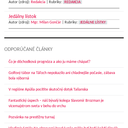
Autor (zdroj):
Redakcia
|
Rubriky:
REDAKCIA
Jedálny lístok
Autor (zdroj):
Mgr. Milan Gončár
|
Rubriky:
JEDÁLNE LÍSTKY
ODPORÚČANÉ ČLÁNKY
Čo je dôchodková prognóza a ako ju máme chápať?
Golfový tábor na Táľoch nepokazilo ani chladnejšie počasie, zábava
bola výborná
V regióne Apúlia pocítite skutočný dotyk Talianska
Fantastický úspech – náš bývalý kolega Slavomír Brozman je
vicemajstrom sveta v behu do vrchu
Pozvánka na prestížny turnaj