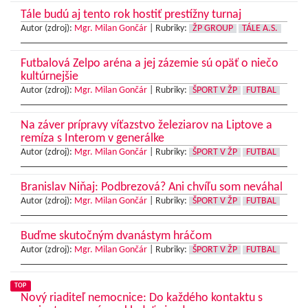
Tále budú aj tento rok hostiť prestížny turnaj
Autor (zdroj):
Mgr. Milan Gončár
|
Rubriky:
ŽP GROUP
TÁLE A.S.
Futbalová Zelpo aréna a jej zázemie sú opäť o niečo
kultúrnejšie
Autor (zdroj):
Mgr. Milan Gončár
|
Rubriky:
ŠPORT V ŽP
FUTBAL
Na záver prípravy víťazstvo železiarov na Liptove a
remíza s Interom v generálke
Autor (zdroj):
Mgr. Milan Gončár
|
Rubriky:
ŠPORT V ŽP
FUTBAL
Branislav Niňaj: Podbrezová? Ani chvíľu som neváhal
Autor (zdroj):
Mgr. Milan Gončár
|
Rubriky:
ŠPORT V ŽP
FUTBAL
Buďme skutočným dvanástym hráčom
Autor (zdroj):
Mgr. Milan Gončár
|
Rubriky:
ŠPORT V ŽP
FUTBAL
TOP
Nový riaditeľ nemocnice: Do každého kontaktu s