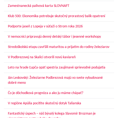
Zamestnanecká palivová karta SLOVNAFT
Klub 500: Ekonomika potrebuje skutočný prorastový balík opatrení
Podporte jaseň z Lopeja v súťaži o Strom roka 2026
V nemocnici pripravujú denný detský tábor i jesenné workshopy
Stredoškolskú etapu zavŕšili maturitou a prijatím do rodiny železiarov
V Podbrezovej na Skalici otvorili novú kaviareň
Leto na hrade Ľupča opäť spestria zaujímavé sprievodné podujatia
Ján Leskovský: Železiarne Podbrezová majú vo svete vybudované
dobré meno
Čo je dôchodková prognóza a ako ju máme chápať?
V regióne Apúlia pocítite skutočný dotyk Talianska
Fantastický úspech – náš bývalý kolega Slavomír Brozman je