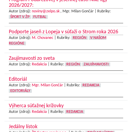
2026/2027:
Autor (zdroj):
noviny@zelpo.sk
, Mgr. Milan Gončár |
Rubriky:
ŠPORT V ŽP
FUTBAL
Podporte jaseň z Lopeja v súťaži o Strom roka 2026
Autor (zdroj):
M. Chovanec
|
Rubriky:
REGIÓN
V NAŠOM
REGIÓNE
Zaujímavosti zo sveta
Autor (zdroj):
Redakcia
|
Rubriky:
REGIÓN
ZAUJÍMAVOSTI
Editoriál
Autor (zdroj):
Mgr. Milan Gončár
|
Rubriky:
REDAKCIA
EDITORIÁLY
Výherca súťažnej krížovky
Autor (zdroj):
Redakcia
|
Rubriky:
REDAKCIA
Jedálny lístok