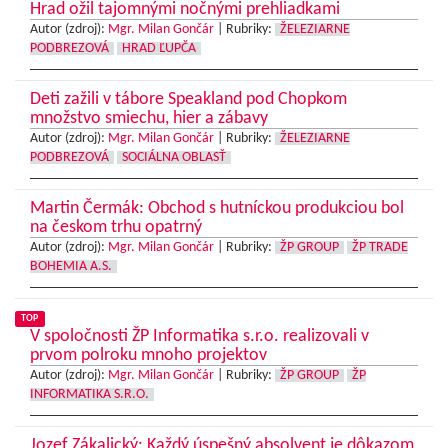
Hrad ožil tajomnými nočnými prehliadkami
Autor (zdroj):
Mgr. Milan Gončár
|
Rubriky:
ŽELEZIARNE
PODBREZOVÁ
HRAD ĽUPČA
Deti zažili v tábore Speakland pod Chopkom
množstvo smiechu, hier a zábavy
Autor (zdroj):
Mgr. Milan Gončár
|
Rubriky:
ŽELEZIARNE
PODBREZOVÁ
SOCIÁLNA OBLASŤ
Martin Čermák: Obchod s hutníckou produkciou bol
na českom trhu opatrný
Autor (zdroj):
Mgr. Milan Gončár
|
Rubriky:
ŽP GROUP
ŽP TRADE
BOHEMIA A.S.
TOP
V spoločnosti ŽP Informatika s.r.o. realizovali v
prvom polroku mnoho projektov
Autor (zdroj):
Mgr. Milan Gončár
|
Rubriky:
ŽP GROUP
ŽP
INFORMATIKA S.R.O.
Jozef Zákalický: Každý úspešný absolvent je dôkazom,