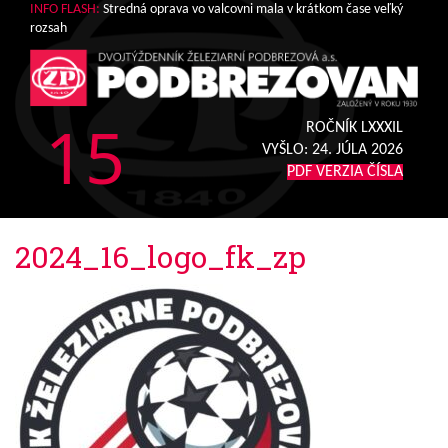
INFO FLASH:
Stredná oprava vo valcovni mala v krátkom čase veľký
rozsah
15
ROČNÍK LXXXIL
VYŠLO:
24. JÚLA 2026
PDF VERZIA ČÍSLA
2024_16_logo_fk_zp