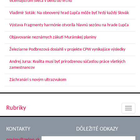
vicemajstrom sveta v behu do vrchu
Vladimír Soták: Na obnovený hrad Ľupča môže byť hrdý každý Slovák
Výstava Fragmenty harmónie otvorila hlavnú sezónu na hrade Ľupča
Objavovanie neznámych zákutí Muránskej planiny
Železiarne Podbrezová dosiahli v projekte CPW vynikajúce výsledky
Andrej Jursa: Kvalita musí byť prirodzenou súčasťou práce všetkých
zamestnancov
Záchranári s novým ultrazvukom
Rubriky
Toggl
navig
KONTAKTY
DÔLEŽITÉ ODKAZY