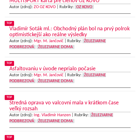
MULTISPORT karta pre členov OZ KOVO
Autor (zdroj):
ZO OZ KOVO
|
Rubriky:
OZ KOVO
TOP
Vladimír Soták ml.: Obchodný plán bol na prvý polrok
optimistickejší ako reálne výsledky
Autor (zdroj):
Mgr. M. Jančovič
|
Rubriky:
ŽELEZIARNE
PODBREZOVÁ
ŽELEZIARNE DOMA
TOP
Asfaltovaniu v úvode neprialo počasie
Autor (zdroj):
Mgr. M. Jančovič
|
Rubriky:
ŽELEZIARNE
PODBREZOVÁ
ŽELEZIARNE DOMA
TOP
Stredná oprava vo valcovni mala v krátkom čase
veľký rozsah
Autor (zdroj):
Ing. Vladimír Hanzen
|
Rubriky:
ŽELEZIARNE
PODBREZOVÁ
ŽELEZIARNE DOMA
TOP