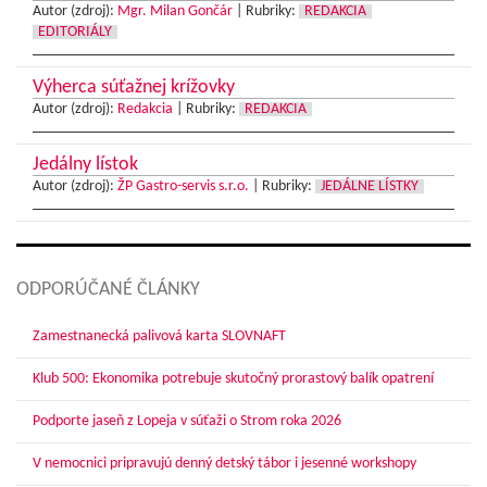
Autor (zdroj):
Mgr. Milan Gončár
|
Rubriky:
REDAKCIA
EDITORIÁLY
Výherca súťažnej krížovky
Autor (zdroj):
Redakcia
|
Rubriky:
REDAKCIA
Jedálny lístok
Autor (zdroj):
ŽP Gastro-servis s.r.o.
|
Rubriky:
JEDÁLNE LÍSTKY
ODPORÚČANÉ ČLÁNKY
Zamestnanecká palivová karta SLOVNAFT
Klub 500: Ekonomika potrebuje skutočný prorastový balík opatrení
Podporte jaseň z Lopeja v súťaži o Strom roka 2026
V nemocnici pripravujú denný detský tábor i jesenné workshopy