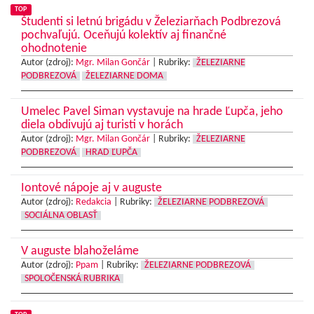
TOP
Študenti si letnú brigádu v Železiarňach Podbrezová
pochvaľujú. Oceňujú kolektív aj finančné
ohodnotenie
Autor (zdroj):
Mgr. Milan Gončár
|
Rubriky:
ŽELEZIARNE
PODBREZOVÁ
ŽELEZIARNE DOMA
Umelec Pavel Siman vystavuje na hrade Ľupča, jeho
diela obdivujú aj turisti v horách
Autor (zdroj):
Mgr. Milan Gončár
|
Rubriky:
ŽELEZIARNE
PODBREZOVÁ
HRAD ĽUPČA
Iontové nápoje aj v auguste
Autor (zdroj):
Redakcia
|
Rubriky:
ŽELEZIARNE PODBREZOVÁ
SOCIÁLNA OBLASŤ
V auguste blahoželáme
Autor (zdroj):
Ppam
|
Rubriky:
ŽELEZIARNE PODBREZOVÁ
SPOLOČENSKÁ RUBRIKA