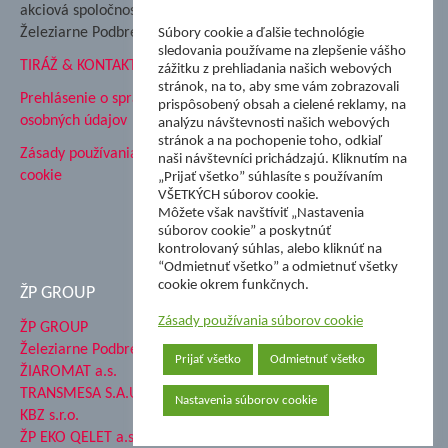
Podbrezová
akciová spoločnosť
Hutnícke múzeum
Železiarne Podbrezová
Súbory cookie a ďalšie technológie
ŽP Informatika s.r.o.
sledovania používame na zlepšenie vášho
TIRÁŽ & KONTAKT
ŠK Železiarne Podbrezová
zážitku z prehliadania našich webových
stránok, na to, aby sme vám zobrazovali
Tále a.s.
Prehlásenie o spracovaní
prispôsobený obsah a cielené reklamy, na
osobných údajov
analýzu návštevnosti našich webových
stránok a na pochopenie toho, odkiaľ
Zásady používania súborov
naši návštevníci prichádzajú. Kliknutím na
cookie
„Prijať všetko” súhlasíte s používaním
VŠETKÝCH súborov cookie.
Môžete však navštíviť „Nastavenia
súborov cookie” a poskytnúť
kontrolovaný súhlas, alebo kliknúť na
“Odmietnuť všetko” a odmietnuť všetky
cookie okrem funkčnych.
ŽP GROUP
Zásady používania súborov cookie
ŽP GROUP
Železiarne Podbrezová a.s.
Prijať všetko
Odmietnuť všetko
ŽIAROMAT a.s.
TRANSMESA S.A.U.
Nastavenia súborov cookie
KBZ s.r.o.
ŽP EKO QELET a.s.