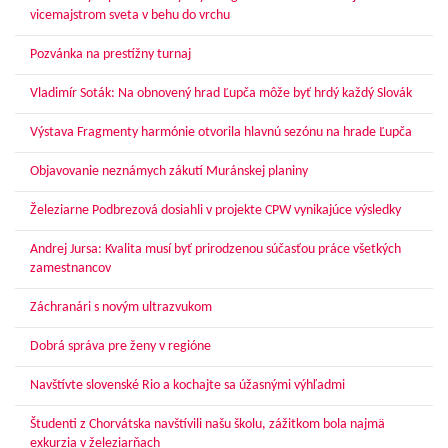
vicemajstrom sveta v behu do vrchu
Pozvánka na prestížny turnaj
Vladimír Soták: Na obnovený hrad Ľupča môže byť hrdý každý Slovák
Výstava Fragmenty harmónie otvorila hlavnú sezónu na hrade Ľupča
Objavovanie neznámych zákutí Muránskej planiny
Železiarne Podbrezová dosiahli v projekte CPW vynikajúce výsledky
Andrej Jursa: Kvalita musí byť prirodzenou súčasťou práce všetkých
zamestnancov
Záchranári s novým ultrazvukom
Dobrá správa pre ženy v regióne
Navštívte slovenské Rio a kochajte sa úžasnými výhľadmi
Študenti z Chorvátska navštívili našu školu, zážitkom bola najmä
exkurzia v železiarňach