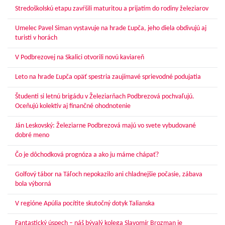
Stredoškolskú etapu zavŕšili maturitou a prijatím do rodiny železiarov
Umelec Pavel Siman vystavuje na hrade Ľupča, jeho diela obdivujú aj
turisti v horách
V Podbrezovej na Skalici otvorili novú kaviareň
Leto na hrade Ľupča opäť spestria zaujímavé sprievodné podujatia
Študenti si letnú brigádu v Železiarňach Podbrezová pochvaľujú.
Oceňujú kolektív aj finančné ohodnotenie
Ján Leskovský: Železiarne Podbrezová majú vo svete vybudované
dobré meno
Čo je dôchodková prognóza a ako ju máme chápať?
Golfový tábor na Táľoch nepokazilo ani chladnejšie počasie, zábava
bola výborná
V regióne Apúlia pocítite skutočný dotyk Talianska
Fantastický úspech – náš bývalý kolega Slavomír Brozman je