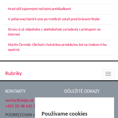
Hrad ožil tajomnými nočnými prehliadkami
V pohárovej histórii sme po tretíkrát ostali pred bránami finále
Stravu si už objednáte z akéhokoľvek zariadenia s prístupom na
internet
Martin Čermák: Obchod s hutníckou produkciou bol na českom trhu
opatrný
Rubriky
Toggl
navig
KONTAKTY
DÔLEŽITÉ ODKAZY
noviny@zelpo.sk
Hrad Ľupča
+421 (0) 48 645 2711
Súkromná spojená škola ŽP
Nadácia Železiarne
Používame cookies
PODBREZOVAN vydáva