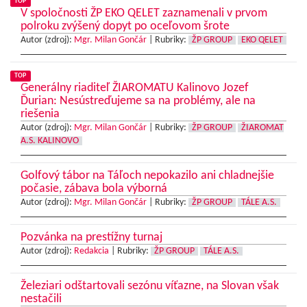
TOP
V spoločnosti ŽP EKO QELET zaznamenali v prvom
polroku zvýšený dopyt po oceľovom šrote
Autor (zdroj):
Mgr. Milan Gončár
|
Rubriky:
ŽP GROUP
EKO QELET
TOP
Generálny riaditeľ ŽIAROMATU Kalinovo Jozef
Ďurian: Nesústreďujeme sa na problémy, ale na
riešenia
Autor (zdroj):
Mgr. Milan Gončár
|
Rubriky:
ŽP GROUP
ŽIAROMAT
A.S. KALINOVO
Golfový tábor na Táľoch nepokazilo ani chladnejšie
počasie, zábava bola výborná
Autor (zdroj):
Mgr. Milan Gončár
|
Rubriky:
ŽP GROUP
TÁLE A.S.
Pozvánka na prestížny turnaj
Autor (zdroj):
Redakcia
|
Rubriky:
ŽP GROUP
TÁLE A.S.
Železiari odštartovali sezónu víťazne, na Slovan však
nestačili