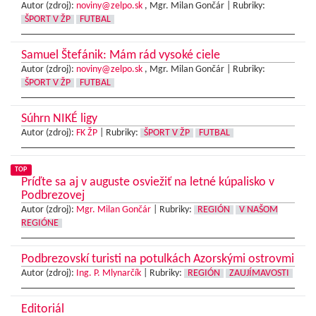
Autor (zdroj):
noviny@zelpo.sk
, Mgr. Milan Gončár |
Rubriky:
ŠPORT V ŽP
FUTBAL
Samuel Štefánik: Mám rád vysoké ciele
Autor (zdroj):
noviny@zelpo.sk
, Mgr. Milan Gončár |
Rubriky:
ŠPORT V ŽP
FUTBAL
Súhrn NIKÉ ligy
Autor (zdroj):
FK ŽP
|
Rubriky:
ŠPORT V ŽP
FUTBAL
TOP
Príďte sa aj v auguste osviežiť na letné kúpalisko v
Podbrezovej
Autor (zdroj):
Mgr. Milan Gončár
|
Rubriky:
REGIÓN
V NAŠOM
REGIÓNE
Podbrezovskí turisti na potulkách Azorskými ostrovmi
Autor (zdroj):
Ing. P. Mlynarčík
|
Rubriky:
REGIÓN
ZAUJÍMAVOSTI
Editoriál