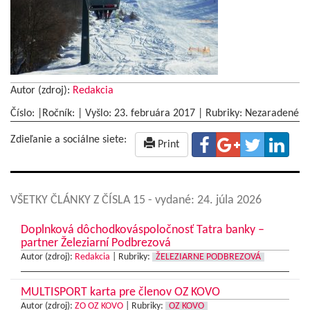
Autor (zdroj):
Redakcia
Číslo: |Ročník: | Vyšlo:
23. februára 2017
|
Rubriky: Nezaradené
Zdieľanie a sociálne siete:
Print
VŠETKY ČLÁNKY Z ČÍSLA 15
- vydané: 24. júla 2026
Doplnková dôchodkováspoločnosť Tatra banky –
partner Železiarní Podbrezová
Autor (zdroj):
Redakcia
|
Rubriky:
ŽELEZIARNE PODBREZOVÁ
MULTISPORT karta pre členov OZ KOVO
Autor (zdroj):
ZO OZ KOVO
|
Rubriky:
OZ KOVO