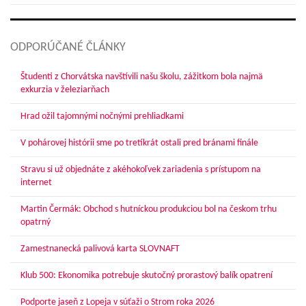
ODPORÚČANÉ ČLÁNKY
Študenti z Chorvátska navštívili našu školu, zážitkom bola najmä
exkurzia v železiarňach
Hrad ožil tajomnými nočnými prehliadkami
V pohárovej histórii sme po tretíkrát ostali pred bránami finále
Stravu si už objednáte z akéhokoľvek zariadenia s prístupom na
internet
Martin Čermák: Obchod s hutníckou produkciou bol na českom trhu
opatrný
Zamestnanecká palivová karta SLOVNAFT
Klub 500: Ekonomika potrebuje skutočný prorastový balík opatrení
Podporte jaseň z Lopeja v súťaži o Strom roka 2026