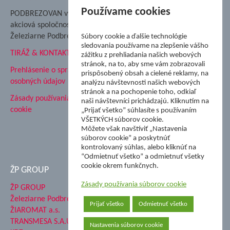
Nadácia Železiarne
Používame cookies
PODBREZOVAN vydáva
Podbrezová
akciová spoločnosť
Hutnícke múzeum
Železiarne Podbrezová
Súbory cookie a ďalšie technológie
ŽP Informatika s.r.o.
sledovania používame na zlepšenie vášho
TIRÁŽ & KONTAKT
ŠK Železiarne Podbrezová
zážitku z prehliadania našich webových
stránok, na to, aby sme vám zobrazovali
Tále a.s.
Prehlásenie o spracovaní
prispôsobený obsah a cielené reklamy, na
osobných údajov
analýzu návštevnosti našich webových
stránok a na pochopenie toho, odkiaľ
Zásady používania súborov
naši návštevníci prichádzajú. Kliknutím na
cookie
„Prijať všetko” súhlasíte s používaním
VŠETKÝCH súborov cookie.
Môžete však navštíviť „Nastavenia
súborov cookie” a poskytnúť
kontrolovaný súhlas, alebo kliknúť na
“Odmietnuť všetko” a odmietnuť všetky
cookie okrem funkčnych.
ŽP GROUP
Zásady používania súborov cookie
ŽP GROUP
Železiarne Podbrezová a.s.
Prijať všetko
Odmietnuť všetko
ŽIAROMAT a.s.
TRANSMESA S.A.U.
Nastavenia súborov cookie