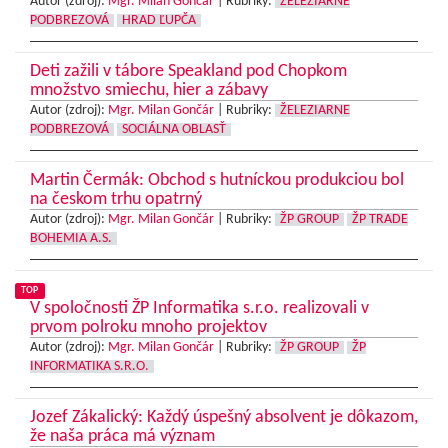
Autor (zdroj):
Mgr. Milan Gončár
|
Rubriky:
ŽELEZIARNE
PODBREZOVÁ
HRAD ĽUPČA
Deti zažili v tábore Speakland pod Chopkom
množstvo smiechu, hier a zábavy
Autor (zdroj):
Mgr. Milan Gončár
|
Rubriky:
ŽELEZIARNE
PODBREZOVÁ
SOCIÁLNA OBLASŤ
Martin Čermák: Obchod s hutníckou produkciou bol
na českom trhu opatrný
Autor (zdroj):
Mgr. Milan Gončár
|
Rubriky:
ŽP GROUP
ŽP TRADE
BOHEMIA A.S.
TOP
V spoločnosti ŽP Informatika s.r.o. realizovali v
prvom polroku mnoho projektov
Autor (zdroj):
Mgr. Milan Gončár
|
Rubriky:
ŽP GROUP
ŽP
INFORMATIKA S.R.O.
Jozef Zákalický: Každý úspešný absolvent je dôkazom,
že naša práca má význam