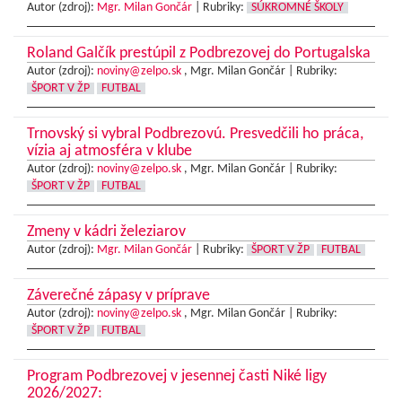
Autor (zdroj):
Mgr. Milan Gončár
|
Rubriky:
SÚKROMNÉ ŠKOLY
Roland Galčík prestúpil z Podbrezovej do Portugalska
Autor (zdroj):
noviny@zelpo.sk
, Mgr. Milan Gončár |
Rubriky:
ŠPORT V ŽP
FUTBAL
Trnovský si vybral Podbrezovú. Presvedčili ho práca,
vízia aj atmosféra v klube
Autor (zdroj):
noviny@zelpo.sk
, Mgr. Milan Gončár |
Rubriky:
ŠPORT V ŽP
FUTBAL
Zmeny v kádri železiarov
Autor (zdroj):
Mgr. Milan Gončár
|
Rubriky:
ŠPORT V ŽP
FUTBAL
Záverečné zápasy v príprave
Autor (zdroj):
noviny@zelpo.sk
, Mgr. Milan Gončár |
Rubriky:
ŠPORT V ŽP
FUTBAL
Program Podbrezovej v jesennej časti Niké ligy
2026/2027: