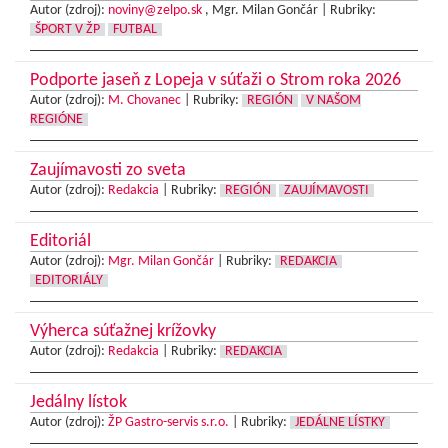
Autor (zdroj):
noviny@zelpo.sk
, Mgr. Milan Gončár |
Rubriky:
ŠPORT V ŽP
FUTBAL
Podporte jaseň z Lopeja v súťaži o Strom roka 2026
Autor (zdroj):
M. Chovanec
|
Rubriky:
REGIÓN
V NAŠOM
REGIÓNE
Zaujímavosti zo sveta
Autor (zdroj):
Redakcia
|
Rubriky:
REGIÓN
ZAUJÍMAVOSTI
Editoriál
Autor (zdroj):
Mgr. Milan Gončár
|
Rubriky:
REDAKCIA
EDITORIÁLY
Výherca súťažnej krížovky
Autor (zdroj):
Redakcia
|
Rubriky:
REDAKCIA
Jedálny lístok
Autor (zdroj):
ŽP Gastro-servis s.r.o.
|
Rubriky:
JEDÁLNE LÍSTKY