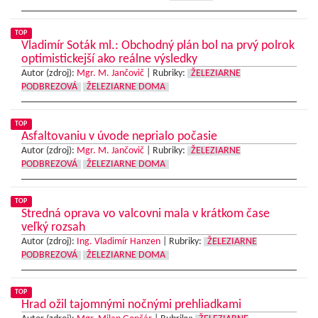
TOP
Vladimír Soták ml.: Obchodný plán bol na prvý polrok
optimistickejší ako reálne výsledky
Autor (zdroj):
Mgr. M. Jančovič
|
Rubriky:
ŽELEZIARNE
PODBREZOVÁ
ŽELEZIARNE DOMA
TOP
Asfaltovaniu v úvode neprialo počasie
Autor (zdroj):
Mgr. M. Jančovič
|
Rubriky:
ŽELEZIARNE
PODBREZOVÁ
ŽELEZIARNE DOMA
TOP
Stredná oprava vo valcovni mala v krátkom čase
veľký rozsah
Autor (zdroj):
Ing. Vladimír Hanzen
|
Rubriky:
ŽELEZIARNE
PODBREZOVÁ
ŽELEZIARNE DOMA
TOP
Hrad ožil tajomnými nočnými prehliadkami