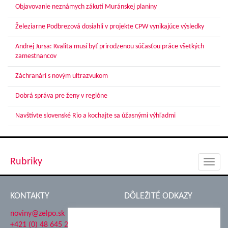
Objavovanie neznámych zákutí Muránskej planiny
Železiarne Podbrezová dosiahli v projekte CPW vynikajúce výsledky
Andrej Jursa: Kvalita musí byť prirodzenou súčasťou práce všetkých
zamestnancov
Záchranári s novým ultrazvukom
Dobrá správa pre ženy v regióne
Navštívte slovenské Rio a kochajte sa úžasnými výhľadmi
Rubriky
Toggl
navig
KONTAKTY
DÔLEŽITÉ ODKAZY
noviny@zelpo.sk
Hrad Ľupča
+421 (0) 48 645 2711
Súkromná spojená škola ŽP