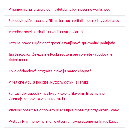
V nemocnici pripravujú denný detský tábor i jesenné workshopy
Stredoškolskú etapu zavŕšili maturitou a prijatím do rodiny železiarov
V Podbrezovej na Skalici otvorili novú kaviareň
Leto na hrade Ľupča opäť spestria zaujímavé sprievodné podujatia
Ján Leskovský: Železiarne Podbrezová majú vo svete vybudované
dobré meno
Čo je dôchodková prognóza a ako ju máme chápať?
V regióne Apúlia pocítite skutočný dotyk Talianska
Fantastický úspech – náš bývalý kolega Slavomír Brozman je
vicemajstrom sveta v behu do vrchu
Vladimír Soták: Na obnovený hrad Ľupča môže byť hrdý každý Slovák
Výstava Fragmenty harmónie otvorila hlavnú sezónu na hrade Ľupča