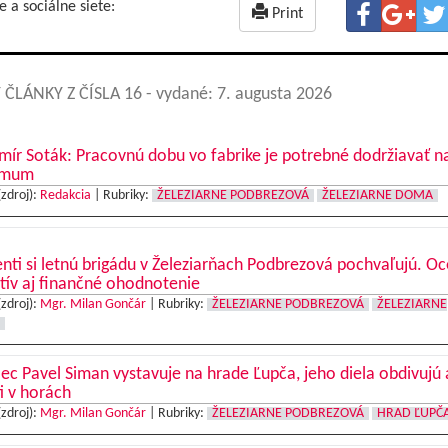
e a sociálne siete:
Print
 ČLÁNKY Z ČÍSLA 16
- vydané: 7. augusta 2026
mír Soták: Pracovnú dobu vo fabrike je potrebné dodržiavať n
imum
(zdroj):
Redakcia
|
Rubriky:
ŽELEZIARNE PODBREZOVÁ
ŽELEZIARNE DOMA
nti si letnú brigádu v Železiarňach Podbrezová pochvaľujú. O
tív aj finančné ohodnotenie
(zdroj):
Mgr. Milan Gončár
|
Rubriky:
ŽELEZIARNE PODBREZOVÁ
ŽELEZIARNE
c Pavel Siman vystavuje na hrade Ľupča, jeho diela obdivujú 
ti v horách
(zdroj):
Mgr. Milan Gončár
|
Rubriky:
ŽELEZIARNE PODBREZOVÁ
HRAD ĽUPČ