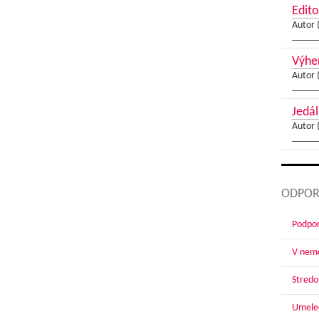
Edito
Autor 
Výher
Autor 
Jedál
Autor 
ODPOR
Podpor
V nemo
Stredoš
Umelec