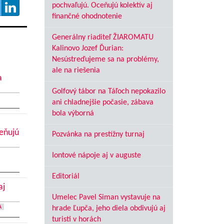
pochvaľujú. Oceňujú kolektív aj
finančné ohodnotenie
Generálny riaditeľ ŽIAROMATU
Kalinovo Jozef Ďurian:
Nesústreďujeme sa na problémy,
ale na riešenia
a
Golfový tábor na Táľoch nepokazilo
ani chladnejšie počasie, zábava
bola výborná
ceňujú
Pozvánka na prestížny turnaj
Iontové nápoje aj v auguste
Editoriál
aj
Umelec Pavel Siman vystavuje na
A
hrade Ľupča, jeho diela obdivujú aj
turisti v horách