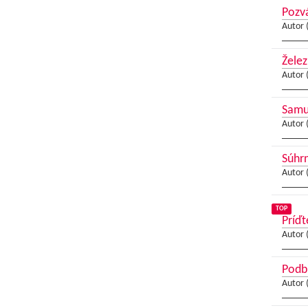
Pozvá
Autor 
Želez
Autor 
Samue
Autor 
Súhrn
Autor 
TOP
Príďt
Autor 
Podbr
Autor 