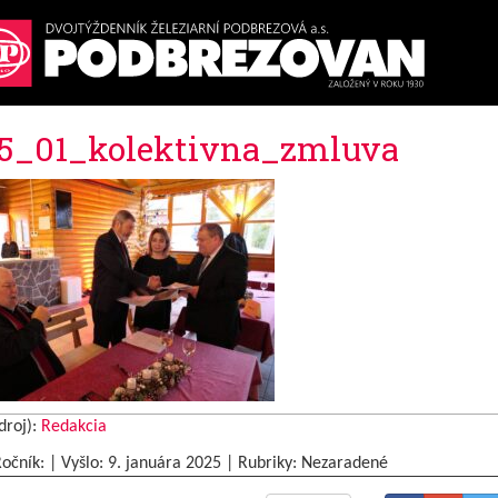
5_01_kolektivna_zmluva
droj):
Redakcia
Ročník: | Vyšlo:
9. januára 2025
|
Rubriky: Nezaradené