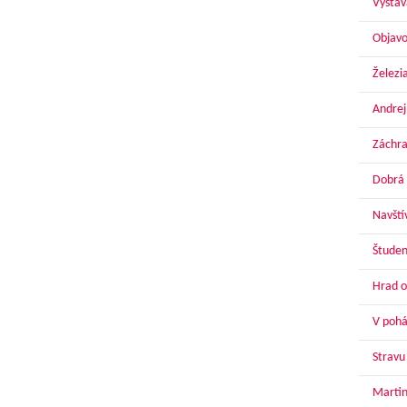
Výstav
Objavo
Železi
Andrej
Záchra
Dobrá 
Navští
Študen
Hrad o
V pohár
Stravu
Martin