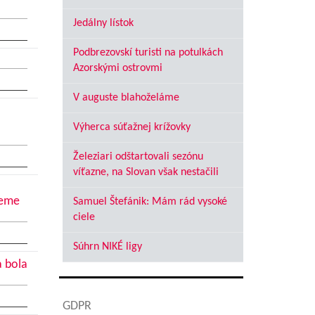
Jedálny lístok
Podbrezovskí turisti na potulkách
Azorskými ostrovmi
V auguste blahoželáme
Výherca súťažnej krížovky
Železiari odštartovali sezónu
víťazne, na Slovan však nestačili
jeme
Samuel Štefánik: Mám rád vysoké
ciele
Súhrn NIKÉ ligy
a bola
GDPR