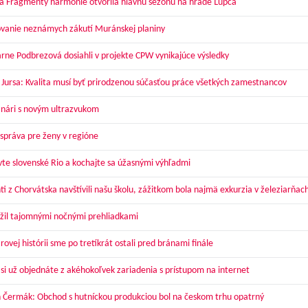
a Fragmenty harmónie otvorila hlavnú sezónu na hrade Ľupča
vanie neznámych zákutí Muránskej planiny
arne Podbrezová dosiahli v projekte CPW vynikajúce výsledky
 Jursa: Kvalita musí byť prirodzenou súčasťou práce všetkých zamestnancov
nári s novým ultrazvukom
správa pre ženy v regióne
vte slovenské Rio a kochajte sa úžasnými výhľadmi
ti z Chorvátska navštívili našu školu, zážitkom bola najmä exkurzia v železiarňac
žil tajomnými nočnými prehliadkami
ovej histórii sme po tretíkrát ostali pred bránami finále
 si už objednáte z akéhokoľvek zariadenia s prístupom na internet
 Čermák: Obchod s hutníckou produkciou bol na českom trhu opatrný