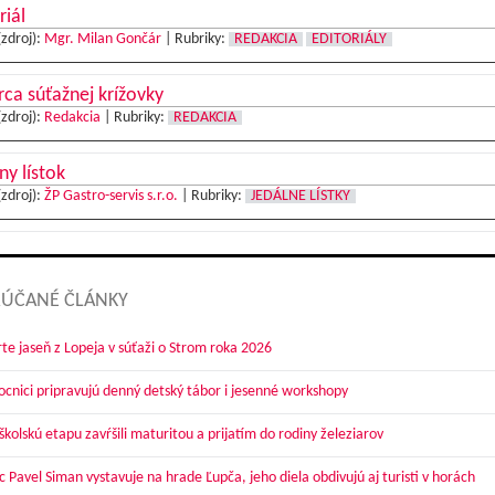
riál
(zdroj):
Mgr. Milan Gončár
|
Rubriky:
REDAKCIA
EDITORIÁLY
ca súťažnej krížovky
(zdroj):
Redakcia
|
Rubriky:
REDAKCIA
ny lístok
(zdroj):
ŽP Gastro-servis s.r.o.
|
Rubriky:
JEDÁLNE LÍSTKY
ÚČANÉ ČLÁNKY
te jaseň z Lopeja v súťaži o Strom roka 2026
cnici pripravujú denný detský tábor i jesenné workshopy
kolskú etapu zavŕšili maturitou a prijatím do rodiny železiarov
 Pavel Siman vystavuje na hrade Ľupča, jeho diela obdivujú aj turisti v horách