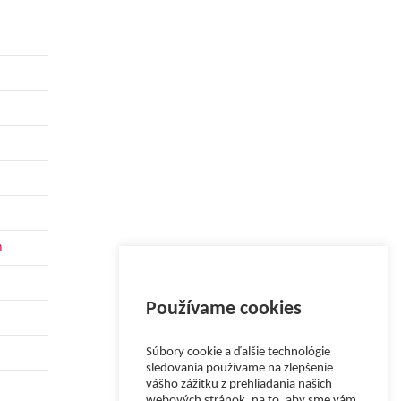
h
Používame cookies
Súbory cookie a ďalšie technológie
sledovania používame na zlepšenie
vášho zážitku z prehliadania našich
webových stránok, na to, aby sme vám