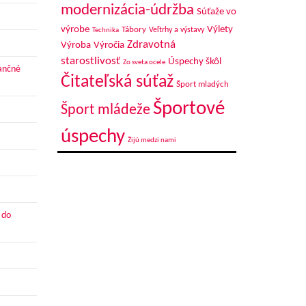
modernizácia-údržba
Súťaže vo
výrobe
Výlety
Tábory
Veľtrhy a výstavy
Technika
Zdravotná
Výroba
Výročia
starostlivosť
Úspechy škôl
Zo sveta ocele
nančné
Čitateľská súťaž
Šport mladých
Športové
Šport mládeže
úspechy
Žijú medzi nami
 do