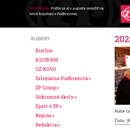
INFO FLASH:
Príďte sa aj v auguste osviežiť na
letné kúpalisko v Podbrezovej
202
RUBRIKY
Biatlon
KLUB 500
OZ KOVO
Železiarne Podbrezová
ŽP Group
Súkromné školy
Šport v ŽP
Autor (z
Región
Číslo: |
Redakcia