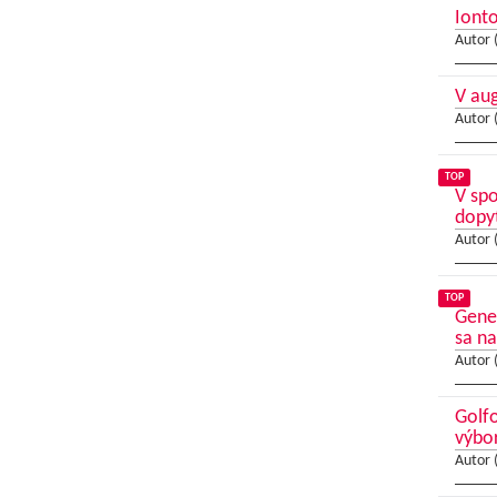
Ionto
Autor 
V au
Autor 
TOP
V sp
dopy
Autor 
TOP
Gene
sa na
Autor 
Golfo
výbo
Autor 