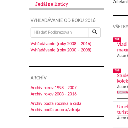
Zdieľani
Jedálne lístky
VYHĽADÁVANIE OD ROKU 2016
VŠETKY
Search
for:
TOP
Vyhľadávanie (roky 2008 – 2016)
Vladi
max
Vyhľadávanie (roky 2000 – 2008)
Autor 
TOP
Štude
ARCHÍV
kolek
Autor 
Archív rokov 1998 - 2007
DOMA
Archív rokov 2008 - 2016
Archív podľa ročníka a čísla
Umele
Archív podľa autora/zdroja
turis
Autor 