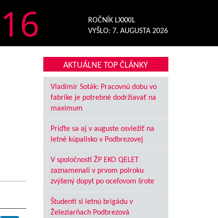
16
ROČNÍK LXXXIL
VYŠLO:
7. AUGUSTA 2026
AKTUÁLNE TOP ČLÁNKY
Vladimír Soták: Pracovnú dobu vo
fabrike je potrebné dodržiavať na
maximum
Príďte sa aj v auguste osviežiť na
letné kúpalisko v Podbrezovej
V spoločnosti ŽP EKO QELET
zaznamenali v prvom polroku
zvýšený dopyt po oceľovom šrote
Študenti si letnú brigádu v
Železiarňach Podbrezová