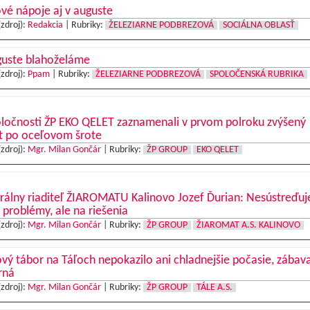
vé nápoje aj v auguste
(zdroj):
Redakcia
|
Rubriky:
ŽELEZIARNE PODBREZOVÁ
SOCIÁLNA OBLASŤ
guste blahoželáme
(zdroj):
Ppam
|
Rubriky:
ŽELEZIARNE PODBREZOVÁ
SPOLOČENSKÁ RUBRIKA
oločnosti ŽP EKO QELET zaznamenali v prvom polroku zvýšený
t po oceľovom šrote
(zdroj):
Mgr. Milan Gončár
|
Rubriky:
ŽP GROUP
EKO QELET
rálny riaditeľ ŽIAROMATU Kalinovo Jozef Ďurian: Nesústreďu
 problémy, ale na riešenia
(zdroj):
Mgr. Milan Gončár
|
Rubriky:
ŽP GROUP
ŽIAROMAT A.S. KALINOVO
vý tábor na Táľoch nepokazilo ani chladnejšie počasie, zábav
rná
(zdroj):
Mgr. Milan Gončár
|
Rubriky:
ŽP GROUP
TÁLE A.S.