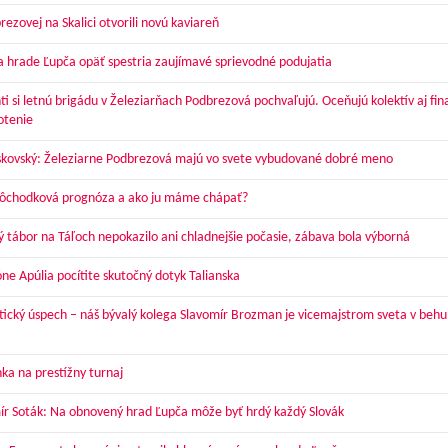
ezovej na Skalici otvorili novú kaviareň
a hrade Ľupča opäť spestria zaujímavé sprievodné podujatia
ti si letnú brigádu v Železiarňach Podbrezová pochvaľujú. Oceňujú kolektív aj fi
otenie
skovský: Železiarne Podbrezová majú vo svete vybudované dobré meno
dôchodková prognóza a ako ju máme chápať?
ý tábor na Táľoch nepokazilo ani chladnejšie počasie, zábava bola výborná
óne Apúlia pocítite skutočný dotyk Talianska
tický úspech – náš bývalý kolega Slavomír Brozman je vicemajstrom sveta v behu
ka na prestížny turnaj
ír Soták: Na obnovený hrad Ľupča môže byť hrdý každý Slovák