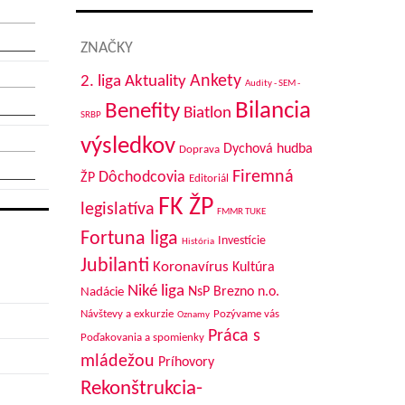
ZNAČKY
Aktuality
Ankety
2. liga
Audity - SEM -
Bilancia
Benefity
Biatlon
SRBP
výsledkov
Dychová hudba
Doprava
Firemná
Dôchodcovia
ŽP
Editoriál
FK ŽP
legislatíva
FMMR TUKE
Fortuna liga
Investície
História
Jubilanti
Koronavírus
Kultúra
Niké liga
NsP Brezno n.o.
Nadácie
Návštevy a exkurzie
Pozývame vás
Oznamy
Práca s
Poďakovania a spomienky
mládežou
Príhovory
Rekonštrukcia-