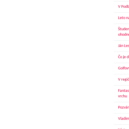
V Podbr
Leto n
Študen
ohodn
Ján Le
Čo je 
Golfov
V regi
Fantas
vrchu
Pozván
Vladim