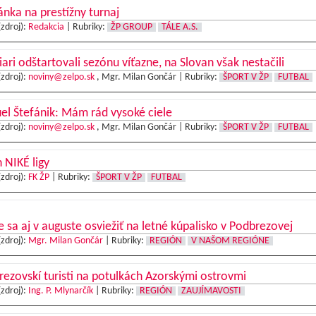
nka na prestížny turnaj
(zdroj):
Redakcia
|
Rubriky:
ŽP GROUP
TÁLE A.S.
iari odštartovali sezónu víťazne, na Slovan však nestačili
(zdroj):
noviny@zelpo.sk
, Mgr. Milan Gončár |
Rubriky:
ŠPORT V ŽP
FUTBAL
l Štefánik: Mám rád vysoké ciele
(zdroj):
noviny@zelpo.sk
, Mgr. Milan Gončár |
Rubriky:
ŠPORT V ŽP
FUTBAL
 NIKÉ ligy
(zdroj):
FK ŽP
|
Rubriky:
ŠPORT V ŽP
FUTBAL
e sa aj v auguste osviežiť na letné kúpalisko v Podbrezovej
(zdroj):
Mgr. Milan Gončár
|
Rubriky:
REGIÓN
V NAŠOM REGIÓNE
ezovskí turisti na potulkách Azorskými ostrovmi
(zdroj):
Ing. P. Mlynarčík
|
Rubriky:
REGIÓN
ZAUJÍMAVOSTI