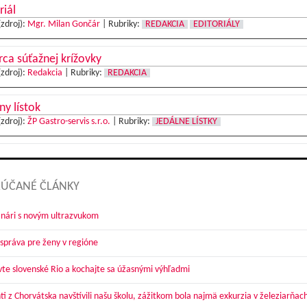
riál
(zdroj):
Mgr. Milan Gončár
|
Rubriky:
REDAKCIA
EDITORIÁLY
ca súťažnej krížovky
(zdroj):
Redakcia
|
Rubriky:
REDAKCIA
ny lístok
(zdroj):
ŽP Gastro-servis s.r.o.
|
Rubriky:
JEDÁLNE LÍSTKY
ÚČANÉ ČLÁNKY
nári s novým ultrazvukom
správa pre ženy v regióne
vte slovenské Rio a kochajte sa úžasnými výhľadmi
ti z Chorvátska navštívili našu školu, zážitkom bola najmä exkurzia v železiarňac