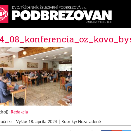
4_08_konferencia_oz_kovo_bys
droj):
Redakcia
Ročník: | Vyšlo:
18. apríla 2024
|
Rubriky: Nezaradené