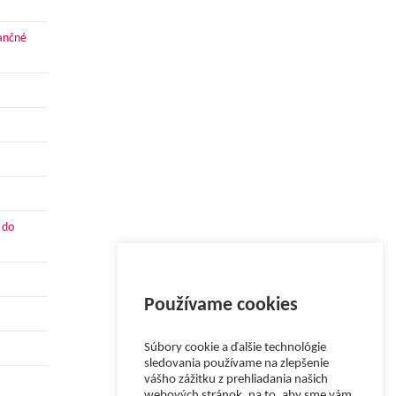
nančné
 do
Používame cookies
Súbory cookie a ďalšie technológie
sledovania používame na zlepšenie
vášho zážitku z prehliadania našich
webových stránok, na to, aby sme vám