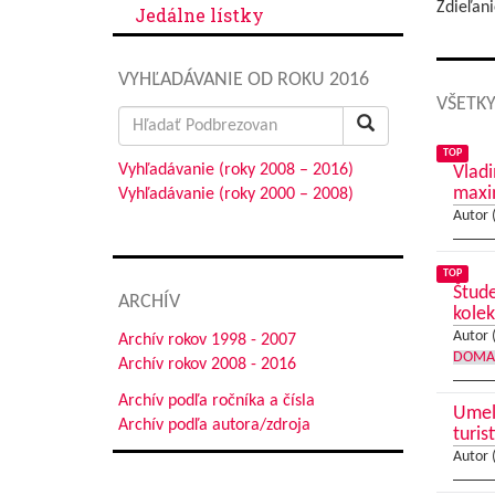
Zdieľani
Jedálne lístky
VYHĽADÁVANIE OD ROKU 2016
VŠETKY
Search
for:
TOP
Vyhľadávanie (roky 2008 – 2016)
Vladi
max
Vyhľadávanie (roky 2000 – 2008)
Autor 
TOP
Štude
ARCHÍV
kolek
Autor 
Archív rokov 1998 - 2007
DOMA
Archív rokov 2008 - 2016
Archív podľa ročníka a čísla
Umele
Archív podľa autora/zdroja
turis
Autor 