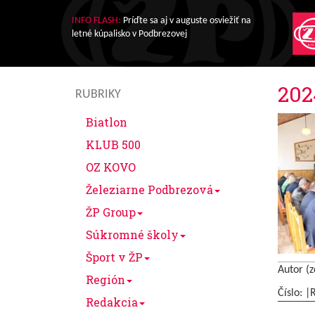
INFO FLASH:
Príďte sa aj v auguste osviežiť na
letné kúpalisko v Podbrezovej
202
RUBRIKY
Biatlon
KLUB 500
OZ KOVO
Železiarne Podbrezová
ŽP Group
Súkromné školy
Šport v ŽP
Autor (z
Región
Číslo: |
Redakcia