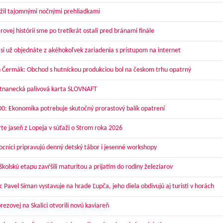
žil tajomnými nočnými prehliadkami
ovej histórii sme po tretíkrát ostali pred bránami finále
 si už objednáte z akéhokoľvek zariadenia s prístupom na internet
 Čermák: Obchod s hutníckou produkciou bol na českom trhu opatrný
nanecká palivová karta SLOVNAFT
00: Ekonomika potrebuje skutočný prorastový balík opatrení
te jaseň z Lopeja v súťaži o Strom roka 2026
cnici pripravujú denný detský tábor i jesenné workshopy
kolskú etapu zavŕšili maturitou a prijatím do rodiny železiarov
 Pavel Siman vystavuje na hrade Ľupča, jeho diela obdivujú aj turisti v horách
ezovej na Skalici otvorili novú kaviareň