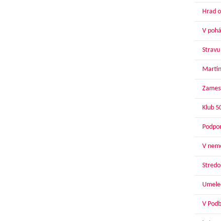
Hrad o
V pohár
Stravu
Martin
Zamest
Klub 5
Podpor
V nemo
Stredoš
Umelec
V Podbr