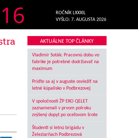
16
ROČNÍK LXXXIL
VYŠLO:
7. AUGUSTA 2026
tra
AKTUÁLNE TOP ČLÁNKY
Vladimír Soták: Pracovnú dobu vo
fabrike je potrebné dodržiavať na
maximum
Príďte sa aj v auguste osviežiť na
letné kúpalisko v Podbrezovej
V spoločnosti ŽP EKO QELET
zaznamenali v prvom polroku
zvýšený dopyt po oceľovom šrote
Študenti si letnú brigádu v
Železiarňach Podbrezová