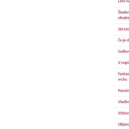
Leto n
Študen
ohodn
Ján Le
Čo je 
Golfov
V regi
Fantas
vrchu
Pozván
Vladim
Výstav
Objavo