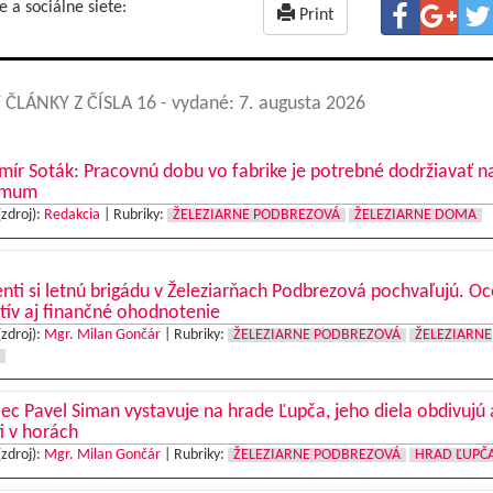
e a sociálne siete:
Print
 ČLÁNKY Z ČÍSLA 16
- vydané: 7. augusta 2026
mír Soták: Pracovnú dobu vo fabrike je potrebné dodržiavať n
imum
(zdroj):
Redakcia
|
Rubriky:
ŽELEZIARNE PODBREZOVÁ
ŽELEZIARNE DOMA
nti si letnú brigádu v Železiarňach Podbrezová pochvaľujú. O
tív aj finančné ohodnotenie
(zdroj):
Mgr. Milan Gončár
|
Rubriky:
ŽELEZIARNE PODBREZOVÁ
ŽELEZIARNE
c Pavel Siman vystavuje na hrade Ľupča, jeho diela obdivujú 
ti v horách
(zdroj):
Mgr. Milan Gončár
|
Rubriky:
ŽELEZIARNE PODBREZOVÁ
HRAD ĽUPČ