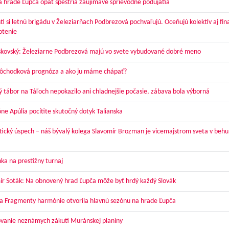
a hrade Ľupča opäť spestria zaujímavé sprievodné podujatia
ti si letnú brigádu v Železiarňach Podbrezová pochvaľujú. Oceňujú kolektív aj fi
otenie
skovský: Železiarne Podbrezová majú vo svete vybudované dobré meno
dôchodková prognóza a ako ju máme chápať?
ý tábor na Táľoch nepokazilo ani chladnejšie počasie, zábava bola výborná
óne Apúlia pocítite skutočný dotyk Talianska
tický úspech – náš bývalý kolega Slavomír Brozman je vicemajstrom sveta v behu
ka na prestížny turnaj
ír Soták: Na obnovený hrad Ľupča môže byť hrdý každý Slovák
a Fragmenty harmónie otvorila hlavnú sezónu na hrade Ľupča
vanie neznámych zákutí Muránskej planiny