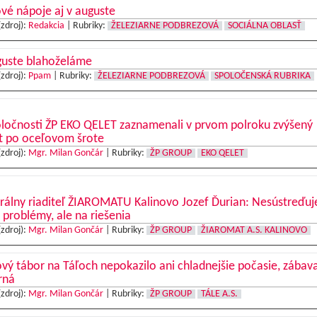
vé nápoje aj v auguste
(zdroj):
Redakcia
|
Rubriky:
ŽELEZIARNE PODBREZOVÁ
SOCIÁLNA OBLASŤ
guste blahoželáme
(zdroj):
Ppam
|
Rubriky:
ŽELEZIARNE PODBREZOVÁ
SPOLOČENSKÁ RUBRIKA
oločnosti ŽP EKO QELET zaznamenali v prvom polroku zvýšený
t po oceľovom šrote
(zdroj):
Mgr. Milan Gončár
|
Rubriky:
ŽP GROUP
EKO QELET
rálny riaditeľ ŽIAROMATU Kalinovo Jozef Ďurian: Nesústreďu
 problémy, ale na riešenia
(zdroj):
Mgr. Milan Gončár
|
Rubriky:
ŽP GROUP
ŽIAROMAT A.S. KALINOVO
vý tábor na Táľoch nepokazilo ani chladnejšie počasie, zábav
rná
(zdroj):
Mgr. Milan Gončár
|
Rubriky:
ŽP GROUP
TÁLE A.S.