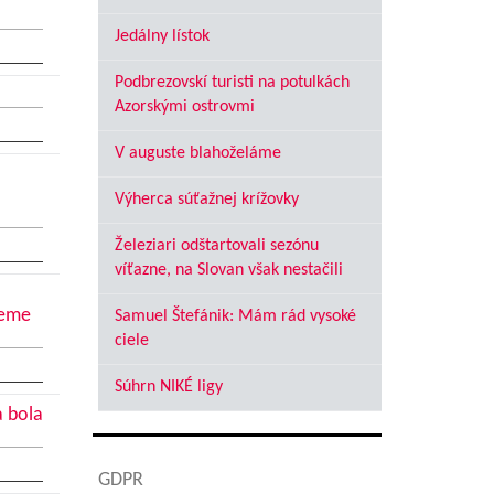
Jedálny lístok
Podbrezovskí turisti na potulkách
Azorskými ostrovmi
V auguste blahoželáme
Výherca súťažnej krížovky
Železiari odštartovali sezónu
víťazne, na Slovan však nestačili
jeme
Samuel Štefánik: Mám rád vysoké
ciele
Súhrn NIKÉ ligy
a bola
GDPR