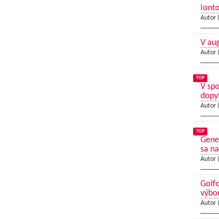
Ionto
Autor 
V au
Autor 
TOP
V sp
dopy
Autor 
TOP
Gene
sa na
Autor 
Golfo
výbo
Autor 