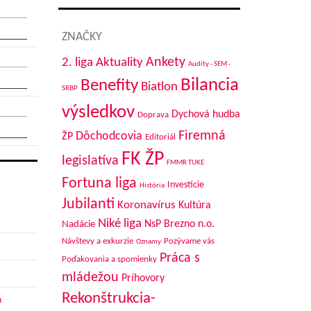
ZNAČKY
Aktuality
Ankety
2. liga
Audity - SEM -
Bilancia
Benefity
Biatlon
SRBP
výsledkov
Dychová hudba
Doprava
Firemná
Dôchodcovia
ŽP
Editoriál
FK ŽP
legislatíva
FMMR TUKE
Fortuna liga
Investície
História
Jubilanti
Koronavírus
Kultúra
Niké liga
NsP Brezno n.o.
Nadácie
Návštevy a exkurzie
Pozývame vás
Oznamy
Práca s
Poďakovania a spomienky
mládežou
Príhovory
Rekonštrukcia-
h