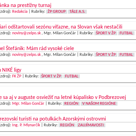
nka na prestížny turnaj
(zdroj):
Redakcia
|
Rubriky:
ŽP GROUP
TÁLE A.S.
iari odštartovali sezónu víťazne, na Slovan však nestačili
(zdroj):
noviny@zelpo.sk
, Mgr. Milan Gončár |
Rubriky:
ŠPORT V ŽP
FUTBAL
l Štefánik: Mám rád vysoké ciele
(zdroj):
noviny@zelpo.sk
, Mgr. Milan Gončár |
Rubriky:
ŠPORT V ŽP
FUTBAL
 NIKÉ ligy
(zdroj):
FK ŽP
|
Rubriky:
ŠPORT V ŽP
FUTBAL
e sa aj v auguste osviežiť na letné kúpalisko v Podbrezovej
(zdroj):
Mgr. Milan Gončár
|
Rubriky:
REGIÓN
V NAŠOM REGIÓNE
ezovskí turisti na potulkách Azorskými ostrovmi
(zdroj):
Ing. P. Mlynarčík
|
Rubriky:
REGIÓN
ZAUJÍMAVOSTI