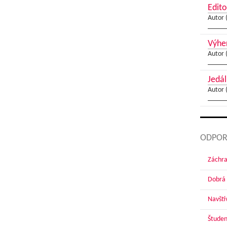
Edito
Autor 
Výher
Autor 
Jedál
Autor 
ODPOR
Záchra
Dobrá 
Navští
Študen