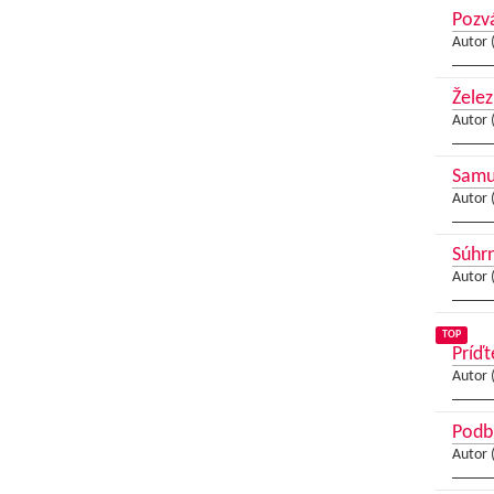
Pozvá
Autor 
Želez
Autor 
Samue
Autor 
Súhrn
Autor 
TOP
Príďt
Autor 
Podbr
Autor 