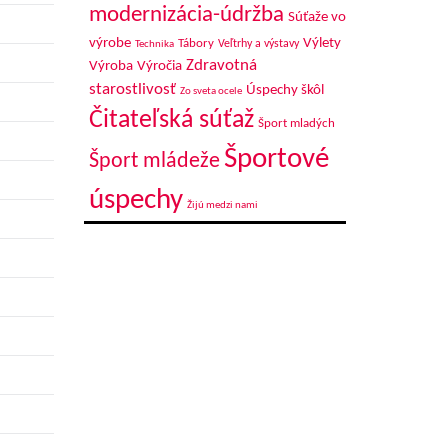
modernizácia-údržba
Súťaže vo
výrobe
Výlety
Tábory
Veľtrhy a výstavy
Technika
Zdravotná
Výroba
Výročia
starostlivosť
Úspechy škôl
Zo sveta ocele
Čitateľská súťaž
Šport mladých
Športové
Šport mládeže
úspechy
Žijú medzi nami