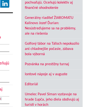
pochvaľujú. Oceňujú kolektív aj
finančné ohodnotenie
Generálny riaditeľ ŽIAROMATU
Kalinovo Jozef Ďurian:
Nesústreďujeme sa na problémy,
ale na riešenia
a
Golfový tábor na Táľoch nepokazilo
ani chladnejšie počasie, zábava
bola výborná
ceňujú
Pozvánka na prestížny turnaj
Iontové nápoje aj v auguste
Editoriál
aj
Umelec Pavel Siman vystavuje na
A
hrade Ľupča, jeho diela obdivujú aj
turisti v horách