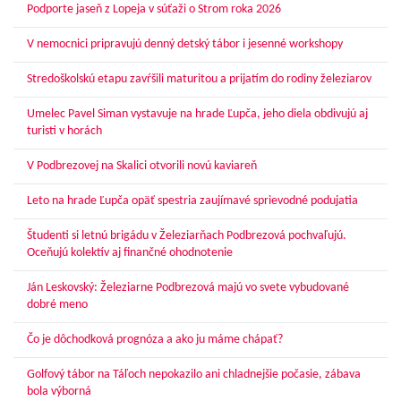
Podporte jaseň z Lopeja v súťaži o Strom roka 2026
V nemocnici pripravujú denný detský tábor i jesenné workshopy
Stredoškolskú etapu zavŕšili maturitou a prijatím do rodiny železiarov
Umelec Pavel Siman vystavuje na hrade Ľupča, jeho diela obdivujú aj
turisti v horách
V Podbrezovej na Skalici otvorili novú kaviareň
Leto na hrade Ľupča opäť spestria zaujímavé sprievodné podujatia
Študenti si letnú brigádu v Železiarňach Podbrezová pochvaľujú.
Oceňujú kolektív aj finančné ohodnotenie
Ján Leskovský: Železiarne Podbrezová majú vo svete vybudované
dobré meno
Čo je dôchodková prognóza a ako ju máme chápať?
Golfový tábor na Táľoch nepokazilo ani chladnejšie počasie, zábava
bola výborná