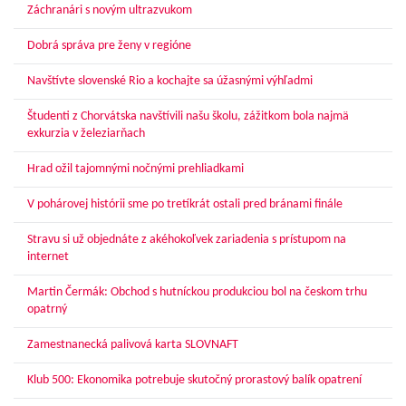
Záchranári s novým ultrazvukom
Dobrá správa pre ženy v regióne
Navštívte slovenské Rio a kochajte sa úžasnými výhľadmi
Študenti z Chorvátska navštívili našu školu, zážitkom bola najmä
exkurzia v železiarňach
Hrad ožil tajomnými nočnými prehliadkami
V pohárovej histórii sme po tretíkrát ostali pred bránami finále
Stravu si už objednáte z akéhokoľvek zariadenia s prístupom na
internet
Martin Čermák: Obchod s hutníckou produkciou bol na českom trhu
opatrný
Zamestnanecká palivová karta SLOVNAFT
Klub 500: Ekonomika potrebuje skutočný prorastový balík opatrení