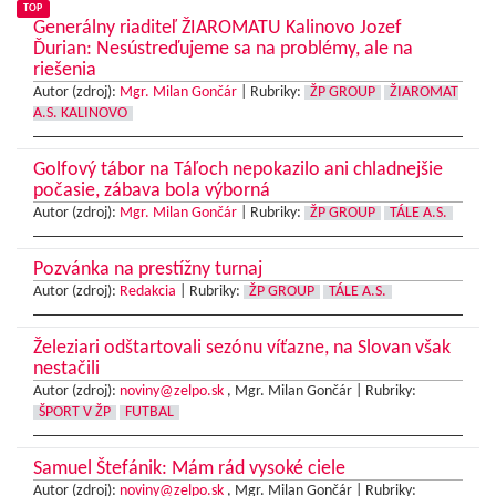
TOP
Generálny riaditeľ ŽIAROMATU Kalinovo Jozef
Ďurian: Nesústreďujeme sa na problémy, ale na
riešenia
Autor (zdroj):
Mgr. Milan Gončár
|
Rubriky:
ŽP GROUP
ŽIAROMAT
A.S. KALINOVO
Golfový tábor na Táľoch nepokazilo ani chladnejšie
počasie, zábava bola výborná
Autor (zdroj):
Mgr. Milan Gončár
|
Rubriky:
ŽP GROUP
TÁLE A.S.
Pozvánka na prestížny turnaj
Autor (zdroj):
Redakcia
|
Rubriky:
ŽP GROUP
TÁLE A.S.
Železiari odštartovali sezónu víťazne, na Slovan však
nestačili
Autor (zdroj):
noviny@zelpo.sk
, Mgr. Milan Gončár |
Rubriky:
ŠPORT V ŽP
FUTBAL
Samuel Štefánik: Mám rád vysoké ciele
Autor (zdroj):
noviny@zelpo.sk
, Mgr. Milan Gončár |
Rubriky: