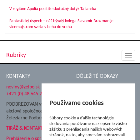
V regióne Apúlia pocítite skutočný dotyk Talianska
Fantastický úspech – náš bývalý kolega Slavomír Brozman je
vicemajstrom sveta v behu do vrchu
Rubriky
Toggl
navig
KONTAKTY
DÔLEŽITÉ ODKAZY
noviny@zelpo.sk
Hrad Ľupča
+421 (0) 48 645 2711
Súkromná spojená škola ŽP
Nadácia Železiarne
Používame cookies
PODBREZOVAN vydáva
Podbrezová
akciová spoločnosť
Hutnícke múzeum
Železiarne Podbrezová
Súbory cookie a ďalšie technológie
ŽP Informatika s.r.o.
sledovania používame na zlepšenie vášho
TIRÁŽ & KONTAKT
ŠK Železiarne Podbrezová
zážitku z prehliadania našich webových
stránok, na to, aby sme vám zobrazovali
Tále a.s.
Prehlásenie o spracovaní