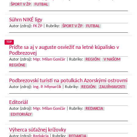
ŠPORT V ŽP
FUTBAL
Súhrn NIKÉ ligy
Autor (zdroj):
FK ŽP
|
Rubriky:
ŠPORT V ŽP
FUTBAL
TOP
Príďte sa aj v auguste osviežiť na letné kúpalisko v
Podbrezovej
Autor (zdroj):
Mgr. Milan Gončár
|
Rubriky:
REGIÓN
V NAŠOM
REGIÓNE
Podbrezovskí turisti na potulkách Azorskými ostrovmi
Autor (zdroj):
Ing. P. Mlynarčík
|
Rubriky:
REGIÓN
ZAUJÍMAVOSTI
Editoriál
Autor (zdroj):
Mgr. Milan Gončár
|
Rubriky:
REDAKCIA
EDITORIÁLY
Výherca súťažnej krížovky
Autor (zdroj):
Redakcia
|
Rubriky:
REDAKCIA