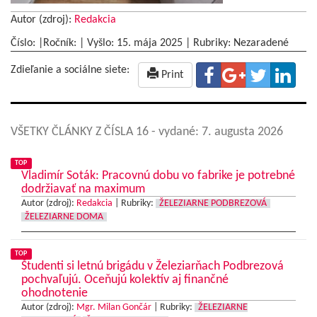
Autor (zdroj):
Redakcia
Číslo: |Ročník: | Vyšlo:
15. mája 2025
|
Rubriky: Nezaradené
Zdieľanie a sociálne siete:
Print
VŠETKY ČLÁNKY Z ČÍSLA 16
- vydané: 7. augusta 2026
TOP
Vladimír Soták: Pracovnú dobu vo fabrike je potrebné
dodržiavať na maximum
Autor (zdroj):
Redakcia
|
Rubriky:
ŽELEZIARNE PODBREZOVÁ
ŽELEZIARNE DOMA
TOP
Študenti si letnú brigádu v Železiarňach Podbrezová
pochvaľujú. Oceňujú kolektív aj finančné
ohodnotenie
Autor (zdroj):
Mgr. Milan Gončár
|
Rubriky:
ŽELEZIARNE