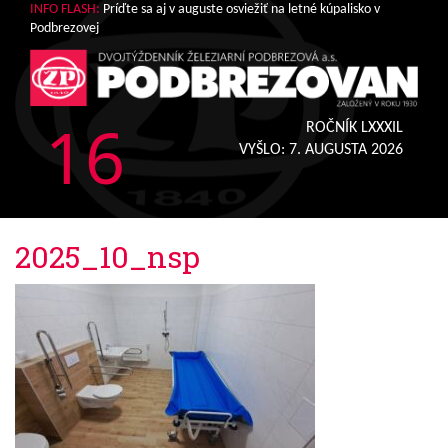
INFO FLASH:
Príďte sa aj v auguste osviežiť na letné kúpalisko v
Podbrezovej
16
ROČNÍK LXXXIL
VYŠLO:
7. AUGUSTA 2026
2025_10_nsp