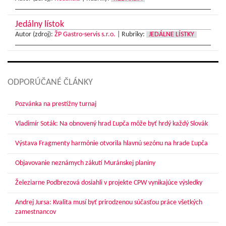
Jedálny lístok
Autor (zdroj):
ŽP Gastro-servis s.r.o.
|
Rubriky:
JEDÁLNE LÍSTKY
ODPORÚČANÉ ČLÁNKY
Pozvánka na prestížny turnaj
Vladimír Soták: Na obnovený hrad Ľupča môže byť hrdý každý Slovák
Výstava Fragmenty harmónie otvorila hlavnú sezónu na hrade Ľupča
Objavovanie neznámych zákutí Muránskej planiny
Železiarne Podbrezová dosiahli v projekte CPW vynikajúce výsledky
Andrej Jursa: Kvalita musí byť prirodzenou súčasťou práce všetkých
zamestnancov