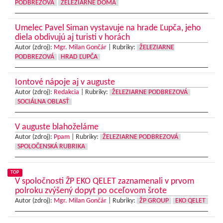
PODBREZOVÁ
ŽELEZIARNE DOMA
Umelec Pavel Siman vystavuje na hrade Ľupča, jeho
diela obdivujú aj turisti v horách
Autor (zdroj):
Mgr. Milan Gončár
|
Rubriky:
ŽELEZIARNE
PODBREZOVÁ
HRAD ĽUPČA
Iontové nápoje aj v auguste
Autor (zdroj):
Redakcia
|
Rubriky:
ŽELEZIARNE PODBREZOVÁ
SOCIÁLNA OBLASŤ
V auguste blahoželáme
Autor (zdroj):
Ppam
|
Rubriky:
ŽELEZIARNE PODBREZOVÁ
SPOLOČENSKÁ RUBRIKA
TOP
V spoločnosti ŽP EKO QELET zaznamenali v prvom
polroku zvýšený dopyt po oceľovom šrote
Autor (zdroj):
Mgr. Milan Gončár
|
Rubriky:
ŽP GROUP
EKO QELET