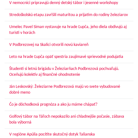
V nemocnici pripravujú denný detský tábor i jesenné workshopy
Stredoškolskú etapu zavŕšili maturitou a prijatím do rodiny železiarov
Umelec Pavel Siman vystavuje na hrade Ľupča, jeho diela obdivujú aj
turisti v horách
V Podbrezovej na Skalici otvorili novú kaviareň
Leto na hrade Ľupča opäť spestria zaujímavé sprievodné podujatia
Študenti si letnú brigádu v Železiarňach Podbrezová pochvaľujú.
Oceňujú kolektív aj finančné ohodnotenie
Ján Leskovský: Železiarne Podbrezová majú vo svete vybudované
dobré meno
Čo je dôchodková prognóza a ako ju máme chápať?
Golfový tábor na Táľoch nepokazilo ani chladnejšie počasie, zábava
bola výborná
V regióne Apúlia pocítite skutočný dotyk Talianska