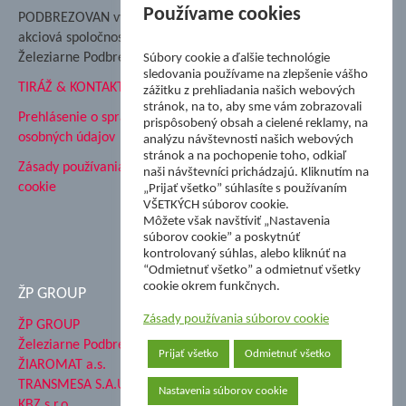
Nadácia Železiarne
Používame cookies
PODBREZOVAN vydáva
Podbrezová
akciová spoločnosť
Hutnícke múzeum
Železiarne Podbrezová
Súbory cookie a ďalšie technológie
ŽP Informatika s.r.o.
sledovania používame na zlepšenie vášho
TIRÁŽ & KONTAKT
ŠK Železiarne Podbrezová
zážitku z prehliadania našich webových
stránok, na to, aby sme vám zobrazovali
Tále a.s.
Prehlásenie o spracovaní
prispôsobený obsah a cielené reklamy, na
osobných údajov
analýzu návštevnosti našich webových
stránok a na pochopenie toho, odkiaľ
Zásady používania súborov
naši návštevníci prichádzajú. Kliknutím na
cookie
„Prijať všetko” súhlasíte s používaním
VŠETKÝCH súborov cookie.
Môžete však navštíviť „Nastavenia
súborov cookie” a poskytnúť
kontrolovaný súhlas, alebo kliknúť na
“Odmietnuť všetko” a odmietnuť všetky
cookie okrem funkčnych.
ŽP GROUP
Zásady používania súborov cookie
ŽP GROUP
Železiarne Podbrezová a.s.
Prijať všetko
Odmietnuť všetko
ŽIAROMAT a.s.
TRANSMESA S.A.U.
Nastavenia súborov cookie
KBZ s.r.o.