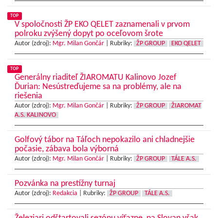
TOP
V spoločnosti ŽP EKO QELET zaznamenali v prvom
polroku zvýšený dopyt po oceľovom šrote
Autor (zdroj):
Mgr. Milan Gončár
|
Rubriky:
ŽP GROUP
EKO QELET
TOP
Generálny riaditeľ ŽIAROMATU Kalinovo Jozef
Ďurian: Nesústreďujeme sa na problémy, ale na
riešenia
Autor (zdroj):
Mgr. Milan Gončár
|
Rubriky:
ŽP GROUP
ŽIAROMAT
A.S. KALINOVO
Golfový tábor na Táľoch nepokazilo ani chladnejšie
počasie, zábava bola výborná
Autor (zdroj):
Mgr. Milan Gončár
|
Rubriky:
ŽP GROUP
TÁLE A.S.
Pozvánka na prestížny turnaj
Autor (zdroj):
Redakcia
|
Rubriky:
ŽP GROUP
TÁLE A.S.