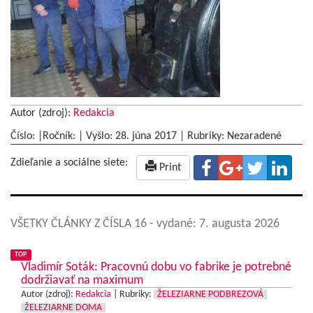
Autor (zdroj):
Redakcia
Číslo: |Ročník: | Vyšlo:
28. júna 2017
|
Rubriky: Nezaradené
Zdieľanie a sociálne siete:
Print
VŠETKY ČLÁNKY Z ČÍSLA 16
- vydané: 7. augusta 2026
TOP
Vladimír Soták: Pracovnú dobu vo fabrike je potrebné
dodržiavať na maximum
Autor (zdroj):
Redakcia
|
Rubriky:
ŽELEZIARNE PODBREZOVÁ
ŽELEZIARNE DOMA