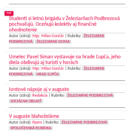
TOP
Študenti si letnú brigádu v Železiarňach Podbrezová
pochvaľujú. Oceňujú kolektív aj finančné
ohodnotenie
Autor (zdroj):
Mgr. Milan Gončár
|
Rubriky:
ŽELEZIARNE
PODBREZOVÁ
ŽELEZIARNE DOMA
Umelec Pavel Siman vystavuje na hrade Ľupča, jeho
diela obdivujú aj turisti v horách
Autor (zdroj):
Mgr. Milan Gončár
|
Rubriky:
ŽELEZIARNE
PODBREZOVÁ
HRAD ĽUPČA
Iontové nápoje aj v auguste
Autor (zdroj):
Redakcia
|
Rubriky:
ŽELEZIARNE PODBREZOVÁ
SOCIÁLNA OBLASŤ
V auguste blahoželáme
Autor (zdroj):
Ppam
|
Rubriky:
ŽELEZIARNE PODBREZOVÁ
SPOLOČENSKÁ RUBRIKA