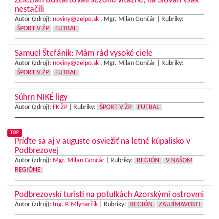
Železiari odštartovali sezónu víťazne, na Slovan však
nestačili
Autor (zdroj):
noviny@zelpo.sk
, Mgr. Milan Gončár |
Rubriky:
ŠPORT V ŽP
FUTBAL
Samuel Štefánik: Mám rád vysoké ciele
Autor (zdroj):
noviny@zelpo.sk
, Mgr. Milan Gončár |
Rubriky:
ŠPORT V ŽP
FUTBAL
Súhrn NIKÉ ligy
Autor (zdroj):
FK ŽP
|
Rubriky:
ŠPORT V ŽP
FUTBAL
TOP
Príďte sa aj v auguste osviežiť na letné kúpalisko v
Podbrezovej
Autor (zdroj):
Mgr. Milan Gončár
|
Rubriky:
REGIÓN
V NAŠOM
REGIÓNE
Podbrezovskí turisti na potulkách Azorskými ostrovmi
Autor (zdroj):
Ing. P. Mlynarčík
|
Rubriky:
REGIÓN
ZAUJÍMAVOSTI