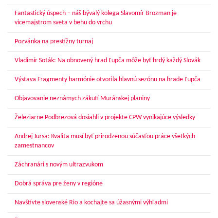
Fantastický úspech – náš bývalý kolega Slavomír Brozman je
vicemajstrom sveta v behu do vrchu
Pozvánka na prestížny turnaj
Vladimír Soták: Na obnovený hrad Ľupča môže byť hrdý každý Slovák
Výstava Fragmenty harmónie otvorila hlavnú sezónu na hrade Ľupča
Objavovanie neznámych zákutí Muránskej planiny
Železiarne Podbrezová dosiahli v projekte CPW vynikajúce výsledky
Andrej Jursa: Kvalita musí byť prirodzenou súčasťou práce všetkých
zamestnancov
Záchranári s novým ultrazvukom
Dobrá správa pre ženy v regióne
Navštívte slovenské Rio a kochajte sa úžasnými výhľadmi