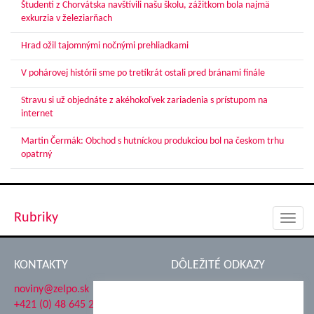
Študenti z Chorvátska navštívili našu školu, zážitkom bola najmä
exkurzia v železiarňach
Hrad ožil tajomnými nočnými prehliadkami
V pohárovej histórii sme po tretíkrát ostali pred bránami finále
Stravu si už objednáte z akéhokoľvek zariadenia s prístupom na
internet
Martin Čermák: Obchod s hutníckou produkciou bol na českom trhu
opatrný
Rubriky
Toggl
navig
KONTAKTY
DÔLEŽITÉ ODKAZY
noviny@zelpo.sk
Hrad Ľupča
+421 (0) 48 645 2711
Súkromná spojená škola ŽP