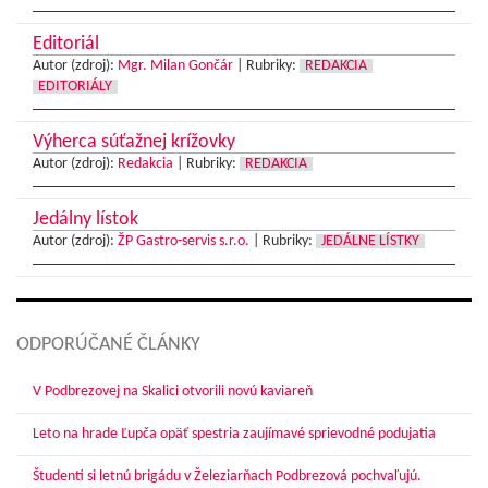
Editoriál
Autor (zdroj):
Mgr. Milan Gončár
|
Rubriky:
REDAKCIA
EDITORIÁLY
Výherca súťažnej krížovky
Autor (zdroj):
Redakcia
|
Rubriky:
REDAKCIA
Jedálny lístok
Autor (zdroj):
ŽP Gastro-servis s.r.o.
|
Rubriky:
JEDÁLNE LÍSTKY
ODPORÚČANÉ ČLÁNKY
V Podbrezovej na Skalici otvorili novú kaviareň
Leto na hrade Ľupča opäť spestria zaujímavé sprievodné podujatia
Študenti si letnú brigádu v Železiarňach Podbrezová pochvaľujú.