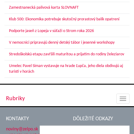
Zamestnanecká palivová karta SLOVNAFT
Klub 500: Ekonomika potrebuje skutočný prorastový balík opatrení
Podporte jaseň z Lopeja v súťaži o Strom roka 2026
V nemocnici pripravujú denný detský tábor i jesenné workshopy
Stredoškolskú etapu zavŕšili maturitou a prijatím do rodiny železiarov
Umelec Pavel Siman vystavuje na hrade Ľupča, jeho diela obdivujú aj
turisti v horách
Rubriky
Toggl
navig
KONTAKTY
DÔLEŽITÉ ODKAZY
noviny@zelpo.sk
Hrad Ľupča