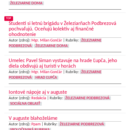
ŽELEZIARNE DOMA
TOP
Študenti si letnú brigádu v Železiarňach Podbrezová
pochvaľujú. Oceňujú kolektív aj finančné
ohodnotenie
Autor (zdroj):
Mgr. Milan Gončár
|
Rubriky:
ŽELEZIARNE
PODBREZOVÁ
ŽELEZIARNE DOMA
Umelec Pavel Siman vystavuje na hrade Ľupča, jeho
diela obdivujú aj turisti v horách
Autor (zdroj):
Mgr. Milan Gončár
|
Rubriky:
ŽELEZIARNE
PODBREZOVÁ
HRAD ĽUPČA
Iontové nápoje aj v auguste
Autor (zdroj):
Redakcia
|
Rubriky:
ŽELEZIARNE PODBREZOVÁ
SOCIÁLNA OBLASŤ
V auguste blahoželáme
Autor (zdroj):
Ppam
|
Rubriky:
ŽELEZIARNE PODBREZOVÁ
SPOLOČENSKÁ RUBRIKA