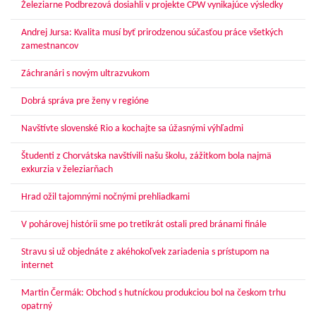
Železiarne Podbrezová dosiahli v projekte CPW vynikajúce výsledky
Andrej Jursa: Kvalita musí byť prirodzenou súčasťou práce všetkých
zamestnancov
Záchranári s novým ultrazvukom
Dobrá správa pre ženy v regióne
Navštívte slovenské Rio a kochajte sa úžasnými výhľadmi
Študenti z Chorvátska navštívili našu školu, zážitkom bola najmä
exkurzia v železiarňach
Hrad ožil tajomnými nočnými prehliadkami
V pohárovej histórii sme po tretíkrát ostali pred bránami finále
Stravu si už objednáte z akéhokoľvek zariadenia s prístupom na
internet
Martin Čermák: Obchod s hutníckou produkciou bol na českom trhu
opatrný