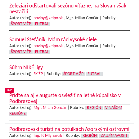
Železiari odštartovali sezónu víťazne, na Slovan však
nestačili
Autor (zdroj):
noviny@zelpo.sk
, Mgr. Milan Gončár |
Rubriky:
ŠPORT V ŽP
FUTBAL
Samuel Štefánik: Mám rád vysoké ciele
Autor (zdroj):
noviny@zelpo.sk
, Mgr. Milan Gončár |
Rubriky:
ŠPORT V ŽP
FUTBAL
Súhrn NIKÉ ligy
Autor (zdroj):
FK ŽP
|
Rubriky:
ŠPORT V ŽP
FUTBAL
TOP
Príďte sa aj v auguste osviežiť na letné kúpalisko v
Podbrezovej
Autor (zdroj):
Mgr. Milan Gončár
|
Rubriky:
REGIÓN
V NAŠOM
REGIÓNE
Podbrezovskí turisti na potulkách Azorskými ostrovmi
Autor (zdroj):
Ing. P. Mlynarčík
|
Rubriky:
REGIÓN
ZAUJÍMAVOSTI