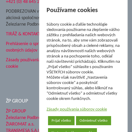
+421 (0) 48 645 2711
Súkromná spojená škola ŽP
Nadácia Železiarne
Používame cookies
PODBREZOVAN vydáva
Podbrezová
akciová spoločnosť
Hutnícke múzeum
Železiarne Podbrezová
Súbory cookie a ďalšie technológie
ŽP Informatika s.r.o.
sledovania používame na zlepšenie vášho
TIRÁŽ & KONTAKT
ŠK Železiarne Podbrezová
zážitku z prehliadania našich webových
stránok, na to, aby sme vám zobrazovali
Tále a.s.
Prehlásenie o spracovaní
prispôsobený obsah a cielené reklamy, na
osobných údajov
analýzu návštevnosti našich webových
stránok a na pochopenie toho, odkiaľ
Zásady používania súborov
naši návštevníci prichádzajú. Kliknutím na
cookie
„Prijať všetko” súhlasíte s používaním
VŠETKÝCH súborov cookie.
Môžete však navštíviť „Nastavenia
súborov cookie” a poskytnúť
kontrolovaný súhlas, alebo kliknúť na
“Odmietnuť všetko” a odmietnuť všetky
cookie okrem funkčnych.
ŽP GROUP
Zásady používania súborov cookie
ŽP GROUP
Železiarne Podbrezová a.s.
Prijať všetko
Odmietnuť všetko
ŽIAROMAT a.s.
TRANSMESA S.A.U.