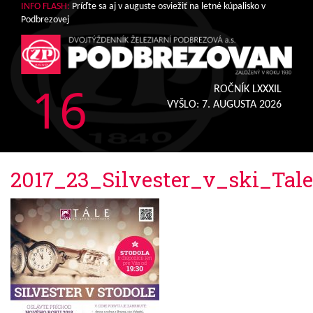
INFO FLASH:
Príďte sa aj v auguste osviežiť na letné kúpalisko v
Podbrezovej
16
ROČNÍK LXXXIL
VYŠLO:
7. AUGUSTA 2026
2017_23_Silvester_v_ski_Tale