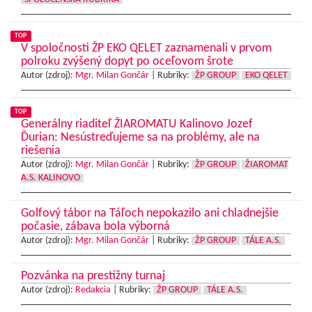
TOP
V spoločnosti ŽP EKO QELET zaznamenali v prvom
polroku zvýšený dopyt po oceľovom šrote
Autor (zdroj):
Mgr. Milan Gončár
|
Rubriky:
ŽP GROUP
EKO QELET
TOP
Generálny riaditeľ ŽIAROMATU Kalinovo Jozef
Ďurian: Nesústreďujeme sa na problémy, ale na
riešenia
Autor (zdroj):
Mgr. Milan Gončár
|
Rubriky:
ŽP GROUP
ŽIAROMAT
A.S. KALINOVO
Golfový tábor na Táľoch nepokazilo ani chladnejšie
počasie, zábava bola výborná
Autor (zdroj):
Mgr. Milan Gončár
|
Rubriky:
ŽP GROUP
TÁLE A.S.
Pozvánka na prestížny turnaj
Autor (zdroj):
Redakcia
|
Rubriky:
ŽP GROUP
TÁLE A.S.