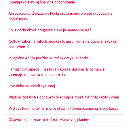
Oceňujú kolektív aj finančné ohodnotenie
Ján Leskovský: Železiarne Podbrezová majú vo svete vybudované
dobré meno
Čo je dôchodková prognóza a ako ju máme chápať?
Golfový tábor na Táľoch nepokazilo ani chladnejšie počasie, zábava
bola výborná
V regióne Apúlia pocítite skutočný dotyk Talianska
Fantastický úspech – náš bývalý kolega Slavomír Brozman je
vicemajstrom sveta v behu do vrchu
Pozvánka na prestížny turnaj
Vladimír Soták: Na obnovený hrad Ľupča môže byť hrdý každý Slovák
Výstava Fragmenty harmónie otvorila hlavnú sezónu na hrade Ľupča
Objavovanie neznámych zákutí Muránskej planiny