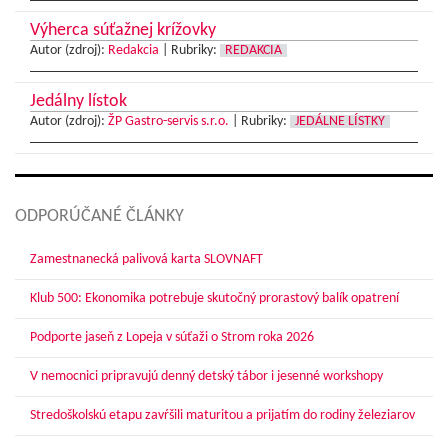
Výherca súťažnej krížovky
Autor (zdroj):
Redakcia
|
Rubriky:
REDAKCIA
Jedálny lístok
Autor (zdroj):
ŽP Gastro-servis s.r.o.
|
Rubriky:
JEDÁLNE LÍSTKY
ODPORÚČANÉ ČLÁNKY
Zamestnanecká palivová karta SLOVNAFT
Klub 500: Ekonomika potrebuje skutočný prorastový balík opatrení
Podporte jaseň z Lopeja v súťaži o Strom roka 2026
V nemocnici pripravujú denný detský tábor i jesenné workshopy
Stredoškolskú etapu zavŕšili maturitou a prijatím do rodiny železiarov