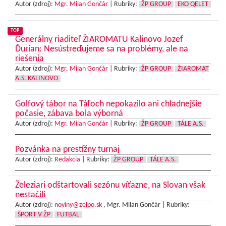
Autor (zdroj):
Mgr. Milan Gončár
|
Rubriky:
ŽP GROUP
EKO QELET
TOP
Generálny riaditeľ ŽIAROMATU Kalinovo Jozef
Ďurian: Nesústreďujeme sa na problémy, ale na
riešenia
Autor (zdroj):
Mgr. Milan Gončár
|
Rubriky:
ŽP GROUP
ŽIAROMAT
A.S. KALINOVO
Golfový tábor na Táľoch nepokazilo ani chladnejšie
počasie, zábava bola výborná
Autor (zdroj):
Mgr. Milan Gončár
|
Rubriky:
ŽP GROUP
TÁLE A.S.
Pozvánka na prestížny turnaj
Autor (zdroj):
Redakcia
|
Rubriky:
ŽP GROUP
TÁLE A.S.
Železiari odštartovali sezónu víťazne, na Slovan však
nestačili
Autor (zdroj):
noviny@zelpo.sk
, Mgr. Milan Gončár |
Rubriky:
ŠPORT V ŽP
FUTBAL