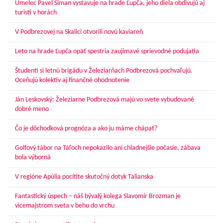
Umelec Pavel Siman vystavuje na hrade Ľupča, jeho diela obdivujú aj
turisti v horách
V Podbrezovej na Skalici otvorili novú kaviareň
Leto na hrade Ľupča opäť spestria zaujímavé sprievodné podujatia
Študenti si letnú brigádu v Železiarňach Podbrezová pochvaľujú.
Oceňujú kolektív aj finančné ohodnotenie
Ján Leskovský: Železiarne Podbrezová majú vo svete vybudované
dobré meno
Čo je dôchodková prognóza a ako ju máme chápať?
Golfový tábor na Táľoch nepokazilo ani chladnejšie počasie, zábava
bola výborná
V regióne Apúlia pocítite skutočný dotyk Talianska
Fantastický úspech – náš bývalý kolega Slavomír Brozman je
vicemajstrom sveta v behu do vrchu