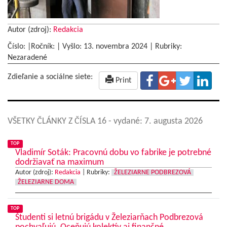
Autor (zdroj):
Redakcia
Číslo: |Ročník: | Vyšlo:
13. novembra 2024
|
Rubriky:
Nezaradené
Zdieľanie a sociálne siete:
Print
VŠETKY ČLÁNKY Z ČÍSLA 16
- vydané: 7. augusta 2026
TOP
Vladimír Soták: Pracovnú dobu vo fabrike je potrebné
dodržiavať na maximum
Autor (zdroj):
Redakcia
|
Rubriky:
ŽELEZIARNE PODBREZOVÁ
ŽELEZIARNE DOMA
TOP
Študenti si letnú brigádu v Železiarňach Podbrezová