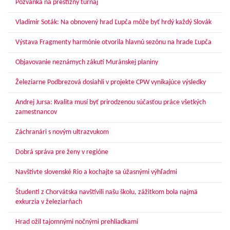
Pozvánka na prestížny turnaj
Vladimír Soták: Na obnovený hrad Ľupča môže byť hrdý každý Slovák
Výstava Fragmenty harmónie otvorila hlavnú sezónu na hrade Ľupča
Objavovanie neznámych zákutí Muránskej planiny
Železiarne Podbrezová dosiahli v projekte CPW vynikajúce výsledky
Andrej Jursa: Kvalita musí byť prirodzenou súčasťou práce všetkých
zamestnancov
Záchranári s novým ultrazvukom
Dobrá správa pre ženy v regióne
Navštívte slovenské Rio a kochajte sa úžasnými výhľadmi
Študenti z Chorvátska navštívili našu školu, zážitkom bola najmä
exkurzia v železiarňach
Hrad ožil tajomnými nočnými prehliadkami