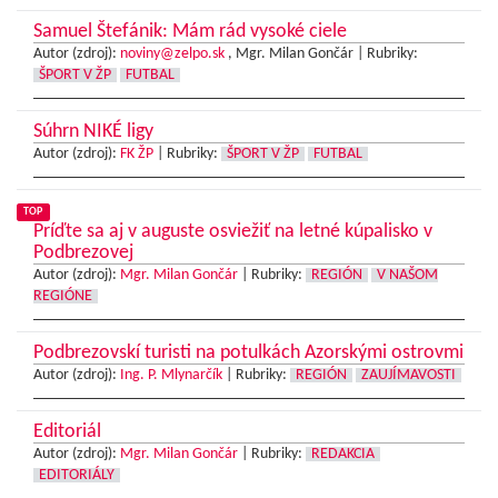
Samuel Štefánik: Mám rád vysoké ciele
Autor (zdroj):
noviny@zelpo.sk
, Mgr. Milan Gončár |
Rubriky:
ŠPORT V ŽP
FUTBAL
Súhrn NIKÉ ligy
Autor (zdroj):
FK ŽP
|
Rubriky:
ŠPORT V ŽP
FUTBAL
TOP
Príďte sa aj v auguste osviežiť na letné kúpalisko v
Podbrezovej
Autor (zdroj):
Mgr. Milan Gončár
|
Rubriky:
REGIÓN
V NAŠOM
REGIÓNE
Podbrezovskí turisti na potulkách Azorskými ostrovmi
Autor (zdroj):
Ing. P. Mlynarčík
|
Rubriky:
REGIÓN
ZAUJÍMAVOSTI
Editoriál
Autor (zdroj):
Mgr. Milan Gončár
|
Rubriky:
REDAKCIA
EDITORIÁLY