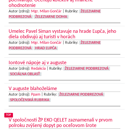
pochvaľujú. Oceňujú kolektív aj finančné
ohodnotenie
Autor (zdroj):
Mgr. Milan Gončár
|
Rubriky:
ŽELEZIARNE
PODBREZOVÁ
ŽELEZIARNE DOMA
Umelec Pavel Siman vystavuje na hrade Ľupča, jeho
diela obdivujú aj turisti v horách
Autor (zdroj):
Mgr. Milan Gončár
|
Rubriky:
ŽELEZIARNE
PODBREZOVÁ
HRAD ĽUPČA
Iontové nápoje aj v auguste
Autor (zdroj):
Redakcia
|
Rubriky:
ŽELEZIARNE PODBREZOVÁ
SOCIÁLNA OBLASŤ
V auguste blahoželáme
Autor (zdroj):
Ppam
|
Rubriky:
ŽELEZIARNE PODBREZOVÁ
SPOLOČENSKÁ RUBRIKA
TOP
V spoločnosti ŽP EKO QELET zaznamenali v prvom
polroku zvýšený dopyt po oceľovom šrote