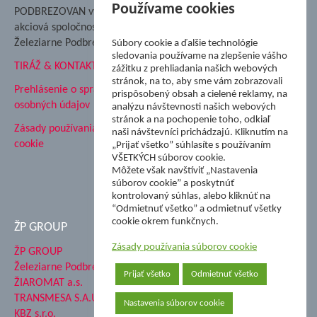
Nadácia Železiarne
Používame cookies
PODBREZOVAN vydáva
Podbrezová
akciová spoločnosť
Hutnícke múzeum
Železiarne Podbrezová
Súbory cookie a ďalšie technológie
ŽP Informatika s.r.o.
sledovania používame na zlepšenie vášho
TIRÁŽ & KONTAKT
ŠK Železiarne Podbrezová
zážitku z prehliadania našich webových
stránok, na to, aby sme vám zobrazovali
Tále a.s.
Prehlásenie o spracovaní
prispôsobený obsah a cielené reklamy, na
osobných údajov
analýzu návštevnosti našich webových
stránok a na pochopenie toho, odkiaľ
Zásady používania súborov
naši návštevníci prichádzajú. Kliknutím na
cookie
„Prijať všetko” súhlasíte s používaním
VŠETKÝCH súborov cookie.
Môžete však navštíviť „Nastavenia
súborov cookie” a poskytnúť
kontrolovaný súhlas, alebo kliknúť na
“Odmietnuť všetko” a odmietnuť všetky
cookie okrem funkčnych.
ŽP GROUP
Zásady používania súborov cookie
ŽP GROUP
Železiarne Podbrezová a.s.
Prijať všetko
Odmietnuť všetko
ŽIAROMAT a.s.
TRANSMESA S.A.U.
Nastavenia súborov cookie
KBZ s.r.o.