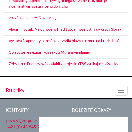
Fantastický úspech – náš bývalý kolega Slavomír Brozman je
vicemajstrom sveta v behu do vrchu
Pozvánka na prestížny turnaj
Vladimír Soták: Na obnovený hrad Ľupča môže byť hrdý každý Slovák
Výstava Fragmenty harmónie otvorila hlavnú sezónu na hrade Ľupča
Objavovanie neznámych zákutí Muránskej planiny
Železiarne Podbrezová dosiahli v projekte CPW vynikajúce výsledky
Rubriky
Toggl
navig
KONTAKTY
DÔLEŽITÉ ODKAZY
noviny@zelpo.sk
Hrad Ľupča
+421 (0) 48 645 2711
Súkromná spojená škola ŽP