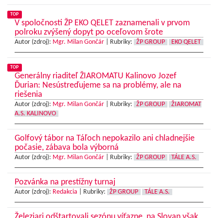
TOP
V spoločnosti ŽP EKO QELET zaznamenali v prvom
polroku zvýšený dopyt po oceľovom šrote
Autor (zdroj):
Mgr. Milan Gončár
|
Rubriky:
ŽP GROUP
EKO QELET
TOP
Generálny riaditeľ ŽIAROMATU Kalinovo Jozef
Ďurian: Nesústreďujeme sa na problémy, ale na
riešenia
Autor (zdroj):
Mgr. Milan Gončár
|
Rubriky:
ŽP GROUP
ŽIAROMAT
A.S. KALINOVO
Golfový tábor na Táľoch nepokazilo ani chladnejšie
počasie, zábava bola výborná
Autor (zdroj):
Mgr. Milan Gončár
|
Rubriky:
ŽP GROUP
TÁLE A.S.
Pozvánka na prestížny turnaj
Autor (zdroj):
Redakcia
|
Rubriky:
ŽP GROUP
TÁLE A.S.
Železiari odštartovali sezónu víťazne, na Slovan však