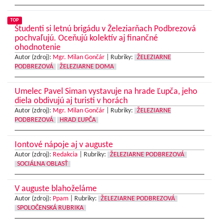
TOP
Študenti si letnú brigádu v Železiarňach Podbrezová
pochvaľujú. Oceňujú kolektív aj finančné
ohodnotenie
Autor (zdroj):
Mgr. Milan Gončár
|
Rubriky:
ŽELEZIARNE
PODBREZOVÁ
ŽELEZIARNE DOMA
Umelec Pavel Siman vystavuje na hrade Ľupča, jeho
diela obdivujú aj turisti v horách
Autor (zdroj):
Mgr. Milan Gončár
|
Rubriky:
ŽELEZIARNE
PODBREZOVÁ
HRAD ĽUPČA
Iontové nápoje aj v auguste
Autor (zdroj):
Redakcia
|
Rubriky:
ŽELEZIARNE PODBREZOVÁ
SOCIÁLNA OBLASŤ
V auguste blahoželáme
Autor (zdroj):
Ppam
|
Rubriky:
ŽELEZIARNE PODBREZOVÁ
SPOLOČENSKÁ RUBRIKA