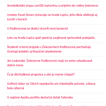
Stredoškolskú etapu zavŕšili maturitou a prijatím do rodiny železiarov
Umelec Pavel Siman vystavuje na hrade Ľupča, jeho diela obdivujú aj
turisti v horách
V Podbrezovej na Skalici otvorili novú kaviareň
Leto na hrade Ľupča opäť spestria zaujímavé sprievodné podujatia
Študenti si letnú brigádu v Železiarňach Podbrezová pochvaľujú.
Oceňujú kolektív aj finančné ohodnotenie
Ján Leskovský: Železiarne Podbrezová majú vo svete vybudované
dobré meno
Čo je dôchodková prognóza a ako ju máme chápať?
Golfový tábor na Táľoch nepokazilo ani chladnejšie počasie, zábava
bola výborná
V regióne Apúlia pocítite skutočný dotyk Talianska