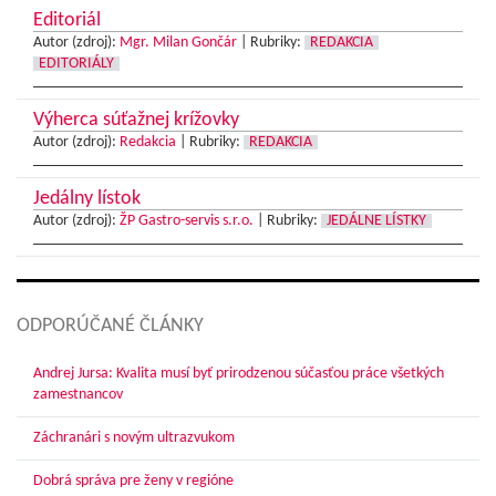
Editoriál
Autor (zdroj):
Mgr. Milan Gončár
|
Rubriky:
REDAKCIA
EDITORIÁLY
Výherca súťažnej krížovky
Autor (zdroj):
Redakcia
|
Rubriky:
REDAKCIA
Jedálny lístok
Autor (zdroj):
ŽP Gastro-servis s.r.o.
|
Rubriky:
JEDÁLNE LÍSTKY
ODPORÚČANÉ ČLÁNKY
Andrej Jursa: Kvalita musí byť prirodzenou súčasťou práce všetkých
zamestnancov
Záchranári s novým ultrazvukom
Dobrá správa pre ženy v regióne