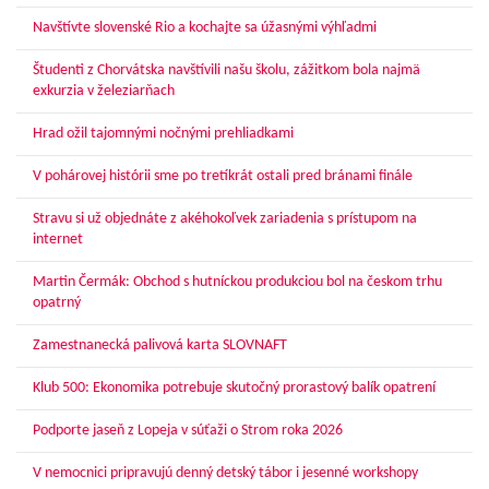
Navštívte slovenské Rio a kochajte sa úžasnými výhľadmi
Študenti z Chorvátska navštívili našu školu, zážitkom bola najmä
exkurzia v železiarňach
Hrad ožil tajomnými nočnými prehliadkami
V pohárovej histórii sme po tretíkrát ostali pred bránami finále
Stravu si už objednáte z akéhokoľvek zariadenia s prístupom na
internet
Martin Čermák: Obchod s hutníckou produkciou bol na českom trhu
opatrný
Zamestnanecká palivová karta SLOVNAFT
Klub 500: Ekonomika potrebuje skutočný prorastový balík opatrení
Podporte jaseň z Lopeja v súťaži o Strom roka 2026
V nemocnici pripravujú denný detský tábor i jesenné workshopy