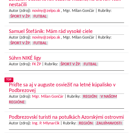
nestačili
Autor (zdroj):
noviny@zelpo.sk
, Mgr. Milan Gončár |
Rubriky:
ŠPORT V ŽP
FUTBAL
Samuel Štefánik: Mám rád vysoké ciele
Autor (zdroj):
noviny@zelpo.sk
, Mgr. Milan Gončár |
Rubriky:
ŠPORT V ŽP
FUTBAL
Súhrn NIKÉ ligy
Autor (zdroj):
FK ŽP
|
Rubriky:
ŠPORT V ŽP
FUTBAL
TOP
Príďte sa aj v auguste osviežiť na letné kúpalisko v
Podbrezovej
Autor (zdroj):
Mgr. Milan Gončár
|
Rubriky:
REGIÓN
V NAŠOM
REGIÓNE
Podbrezovskí turisti na potulkách Azorskými ostrovmi
Autor (zdroj):
Ing. P. Mlynarčík
|
Rubriky:
REGIÓN
ZAUJÍMAVOSTI