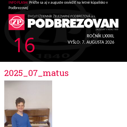
INFO FLASH:
Príďte sa aj v auguste osviežiť na letné kúpalisko v
Podbrezovej
16
ROČNÍK LXXXIL
VYŠLO:
7. AUGUSTA 2026
2025_07_matus