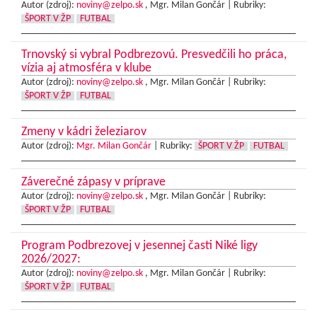
Autor (zdroj):
noviny@zelpo.sk
, Mgr. Milan Gončár |
Rubriky:
ŠPORT V ŽP
FUTBAL
Trnovský si vybral Podbrezovú. Presvedčili ho práca,
vízia aj atmosféra v klube
Autor (zdroj):
noviny@zelpo.sk
, Mgr. Milan Gončár |
Rubriky:
ŠPORT V ŽP
FUTBAL
Zmeny v kádri železiarov
Autor (zdroj):
Mgr. Milan Gončár
|
Rubriky:
ŠPORT V ŽP
FUTBAL
Záverečné zápasy v príprave
Autor (zdroj):
noviny@zelpo.sk
, Mgr. Milan Gončár |
Rubriky:
ŠPORT V ŽP
FUTBAL
Program Podbrezovej v jesennej časti Niké ligy
2026/2027:
Autor (zdroj):
noviny@zelpo.sk
, Mgr. Milan Gončár |
Rubriky:
ŠPORT V ŽP
FUTBAL