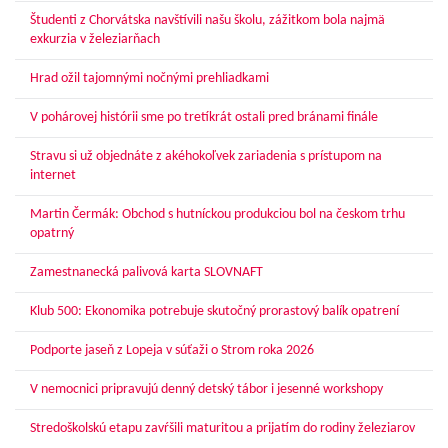
Študenti z Chorvátska navštívili našu školu, zážitkom bola najmä
exkurzia v železiarňach
Hrad ožil tajomnými nočnými prehliadkami
V pohárovej histórii sme po tretíkrát ostali pred bránami finále
Stravu si už objednáte z akéhokoľvek zariadenia s prístupom na
internet
Martin Čermák: Obchod s hutníckou produkciou bol na českom trhu
opatrný
Zamestnanecká palivová karta SLOVNAFT
Klub 500: Ekonomika potrebuje skutočný prorastový balík opatrení
Podporte jaseň z Lopeja v súťaži o Strom roka 2026
V nemocnici pripravujú denný detský tábor i jesenné workshopy
Stredoškolskú etapu zavŕšili maturitou a prijatím do rodiny železiarov