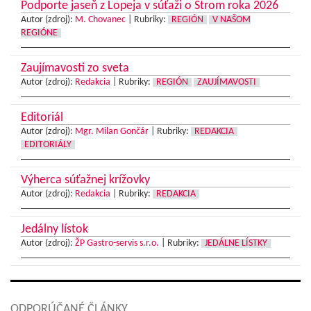
Podporte jaseň z Lopeja v súťaži o Strom roka 2026
Autor (zdroj):
M. Chovanec
|
Rubriky:
REGIÓN
V NAŠOM
REGIÓNE
Zaujímavosti zo sveta
Autor (zdroj):
Redakcia
|
Rubriky:
REGIÓN
ZAUJÍMAVOSTI
Editoriál
Autor (zdroj):
Mgr. Milan Gončár
|
Rubriky:
REDAKCIA
EDITORIÁLY
Výherca súťažnej krížovky
Autor (zdroj):
Redakcia
|
Rubriky:
REDAKCIA
Jedálny lístok
Autor (zdroj):
ŽP Gastro-servis s.r.o.
|
Rubriky:
JEDÁLNE LÍSTKY
ODPORÚČANÉ ČLÁNKY