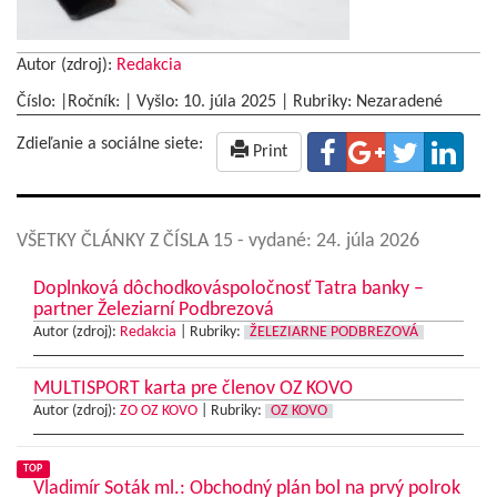
Autor (zdroj):
Redakcia
Číslo: |Ročník: | Vyšlo:
10. júla 2025
|
Rubriky: Nezaradené
Zdieľanie a sociálne siete:
Print
VŠETKY ČLÁNKY Z ČÍSLA 15
- vydané: 24. júla 2026
Doplnková dôchodkováspoločnosť Tatra banky –
partner Železiarní Podbrezová
Autor (zdroj):
Redakcia
|
Rubriky:
ŽELEZIARNE PODBREZOVÁ
MULTISPORT karta pre členov OZ KOVO
Autor (zdroj):
ZO OZ KOVO
|
Rubriky:
OZ KOVO
TOP
Vladimír Soták ml.: Obchodný plán bol na prvý polrok