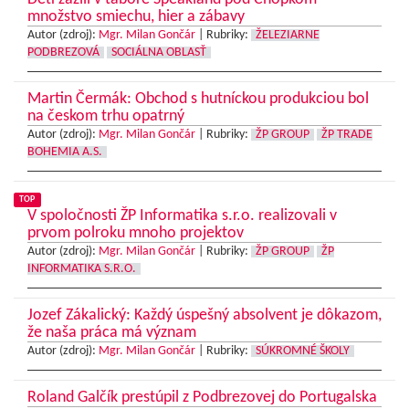
množstvo smiechu, hier a zábavy
Autor (zdroj):
Mgr. Milan Gončár
|
Rubriky:
ŽELEZIARNE
PODBREZOVÁ
SOCIÁLNA OBLASŤ
Martin Čermák: Obchod s hutníckou produkciou bol
na českom trhu opatrný
Autor (zdroj):
Mgr. Milan Gončár
|
Rubriky:
ŽP GROUP
ŽP TRADE
BOHEMIA A.S.
TOP
V spoločnosti ŽP Informatika s.r.o. realizovali v
prvom polroku mnoho projektov
Autor (zdroj):
Mgr. Milan Gončár
|
Rubriky:
ŽP GROUP
ŽP
INFORMATIKA S.R.O.
Jozef Zákalický: Každý úspešný absolvent je dôkazom,
že naša práca má význam
Autor (zdroj):
Mgr. Milan Gončár
|
Rubriky:
SÚKROMNÉ ŠKOLY
Roland Galčík prestúpil z Podbrezovej do Portugalska