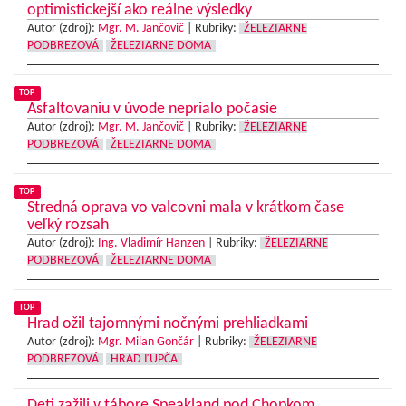
optimistickejší ako reálne výsledky
Autor (zdroj):
Mgr. M. Jančovič
|
Rubriky:
ŽELEZIARNE
PODBREZOVÁ
ŽELEZIARNE DOMA
TOP
Asfaltovaniu v úvode neprialo počasie
Autor (zdroj):
Mgr. M. Jančovič
|
Rubriky:
ŽELEZIARNE
PODBREZOVÁ
ŽELEZIARNE DOMA
TOP
Stredná oprava vo valcovni mala v krátkom čase
veľký rozsah
Autor (zdroj):
Ing. Vladimír Hanzen
|
Rubriky:
ŽELEZIARNE
PODBREZOVÁ
ŽELEZIARNE DOMA
TOP
Hrad ožil tajomnými nočnými prehliadkami
Autor (zdroj):
Mgr. Milan Gončár
|
Rubriky:
ŽELEZIARNE
PODBREZOVÁ
HRAD ĽUPČA
Deti zažili v tábore Speakland pod Chopkom