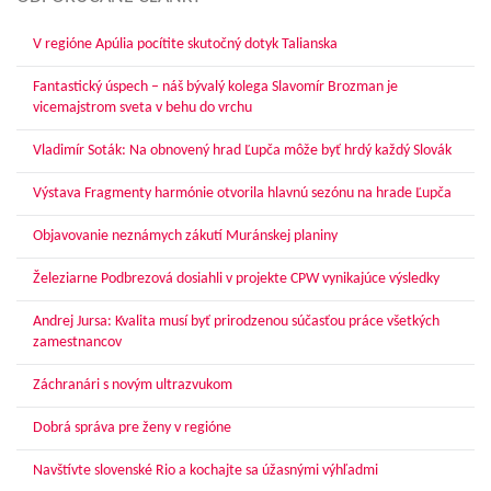
V regióne Apúlia pocítite skutočný dotyk Talianska
Fantastický úspech – náš bývalý kolega Slavomír Brozman je
vicemajstrom sveta v behu do vrchu
Vladimír Soták: Na obnovený hrad Ľupča môže byť hrdý každý Slovák
Výstava Fragmenty harmónie otvorila hlavnú sezónu na hrade Ľupča
Objavovanie neznámych zákutí Muránskej planiny
Železiarne Podbrezová dosiahli v projekte CPW vynikajúce výsledky
Andrej Jursa: Kvalita musí byť prirodzenou súčasťou práce všetkých
zamestnancov
Záchranári s novým ultrazvukom
Dobrá správa pre ženy v regióne
Navštívte slovenské Rio a kochajte sa úžasnými výhľadmi