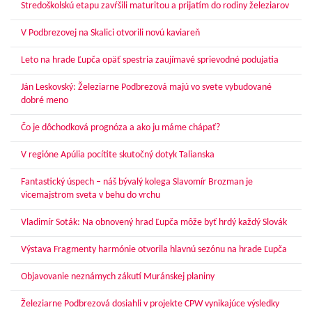
Stredoškolskú etapu zavŕšili maturitou a prijatím do rodiny železiarov
V Podbrezovej na Skalici otvorili novú kaviareň
Leto na hrade Ľupča opäť spestria zaujímavé sprievodné podujatia
Ján Leskovský: Železiarne Podbrezová majú vo svete vybudované
dobré meno
Čo je dôchodková prognóza a ako ju máme chápať?
V regióne Apúlia pocítite skutočný dotyk Talianska
Fantastický úspech – náš bývalý kolega Slavomír Brozman je
vicemajstrom sveta v behu do vrchu
Vladimír Soták: Na obnovený hrad Ľupča môže byť hrdý každý Slovák
Výstava Fragmenty harmónie otvorila hlavnú sezónu na hrade Ľupča
Objavovanie neznámych zákutí Muránskej planiny
Železiarne Podbrezová dosiahli v projekte CPW vynikajúce výsledky