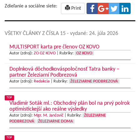
Zdieľanie a sociálne siete:
Print
VŠETKY ČLÁNKY Z ČÍSLA 15
- vydané: 24. júla 2026
MULTISPORT karta pre členov OZ KOVO
Autor (zdroj):
ZO OZ KOVO
|
Rubriky:
OZ KOVO
Doplnková dôchodkováspoločnosť Tatra banky –
partner Železiarní Podbrezová
Autor (zdroj):
Redakcia
|
Rubriky:
ŽELEZIARNE PODBREZOVÁ
TOP
Vladimír Soták ml.: Obchodný plán bol na prvý polrok
optimistickejší ako reálne výsledky
Autor (zdroj):
Mgr. M. Jančovič
|
Rubriky:
ŽELEZIARNE
PODBREZOVÁ
ŽELEZIARNE DOMA
TOP