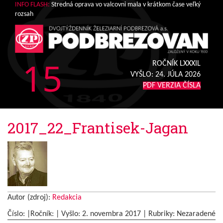
INFO FLASH:
Stredná oprava vo valcovni mala v krátkom čase veľký
rozsah
15
ROČNÍK LXXXIL
VYŠLO:
24. JÚLA 2026
PDF VERZIA ČÍSLA
2017_22_Frantisek-Jagan
Autor (zdroj):
Redakcia
Číslo: |Ročník: | Vyšlo:
2. novembra 2017
|
Rubriky: Nezaradené