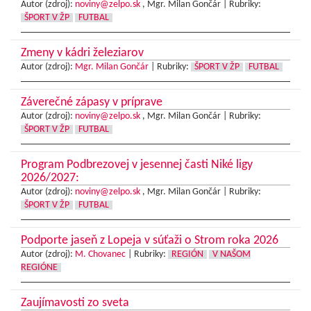
Autor (zdroj):
noviny@zelpo.sk
, Mgr. Milan Gončár |
Rubriky:
ŠPORT V ŽP
FUTBAL
Zmeny v kádri železiarov
Autor (zdroj):
Mgr. Milan Gončár
|
Rubriky:
ŠPORT V ŽP
FUTBAL
Záverečné zápasy v príprave
Autor (zdroj):
noviny@zelpo.sk
, Mgr. Milan Gončár |
Rubriky:
ŠPORT V ŽP
FUTBAL
Program Podbrezovej v jesennej časti Niké ligy
2026/2027:
Autor (zdroj):
noviny@zelpo.sk
, Mgr. Milan Gončár |
Rubriky:
ŠPORT V ŽP
FUTBAL
Podporte jaseň z Lopeja v súťaži o Strom roka 2026
Autor (zdroj):
M. Chovanec
|
Rubriky:
REGIÓN
V NAŠOM
REGIÓNE
Zaujímavosti zo sveta