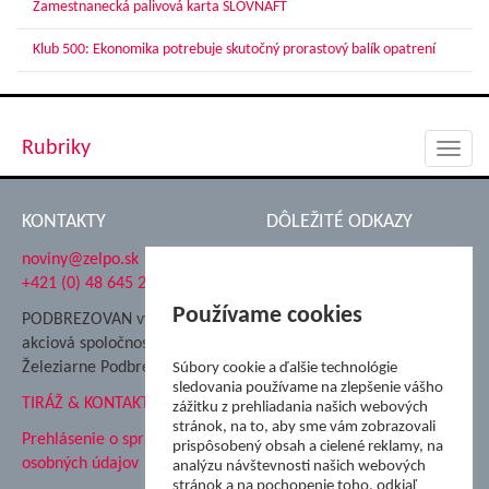
Zamestnanecká palivová karta SLOVNAFT
Klub 500: Ekonomika potrebuje skutočný prorastový balík opatrení
Rubriky
Toggl
navig
KONTAKTY
DÔLEŽITÉ ODKAZY
noviny@zelpo.sk
Hrad Ľupča
+421 (0) 48 645 2711
Súkromná spojená škola ŽP
Nadácia Železiarne
Používame cookies
PODBREZOVAN vydáva
Podbrezová
akciová spoločnosť
Hutnícke múzeum
Železiarne Podbrezová
Súbory cookie a ďalšie technológie
ŽP Informatika s.r.o.
sledovania používame na zlepšenie vášho
TIRÁŽ & KONTAKT
ŠK Železiarne Podbrezová
zážitku z prehliadania našich webových
stránok, na to, aby sme vám zobrazovali
Tále a.s.
Prehlásenie o spracovaní
prispôsobený obsah a cielené reklamy, na
osobných údajov
analýzu návštevnosti našich webových
stránok a na pochopenie toho, odkiaľ