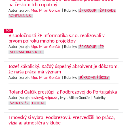
na českom trhu opatrný
Autor (zdroj):
Mgr. Milan Gončár
|
Rubriky:
ŽP GROUP
ŽP TRADE
BOHEMIA A.S.
TOP
V spoločnosti ŽP Informatika s.r.o. realizovali v
prvom polroku mnoho projektov
Autor (zdroj):
Mgr. Milan Gončár
|
Rubriky:
ŽP GROUP
ŽP
INFORMATIKA S.R.O.
Jozef Zákalický: Každý úspešný absolvent je dôkazom,
že naša práca má význam
Autor (zdroj):
Mgr. Milan Gončár
|
Rubriky:
SÚKROMNÉ ŠKOLY
Roland Galčík prestúpil z Podbrezovej do Portugalska
Autor (zdroj):
noviny@zelpo.sk
, Mgr. Milan Gončár |
Rubriky:
ŠPORT V ŽP
FUTBAL
Trnovský si vybral Podbrezovú. Presvedčili ho práca,
vízia aj atmosféra v klube