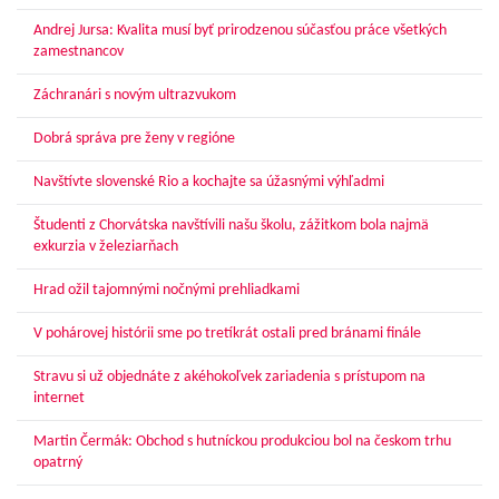
Andrej Jursa: Kvalita musí byť prirodzenou súčasťou práce všetkých
zamestnancov
Záchranári s novým ultrazvukom
Dobrá správa pre ženy v regióne
Navštívte slovenské Rio a kochajte sa úžasnými výhľadmi
Študenti z Chorvátska navštívili našu školu, zážitkom bola najmä
exkurzia v železiarňach
Hrad ožil tajomnými nočnými prehliadkami
V pohárovej histórii sme po tretíkrát ostali pred bránami finále
Stravu si už objednáte z akéhokoľvek zariadenia s prístupom na
internet
Martin Čermák: Obchod s hutníckou produkciou bol na českom trhu
opatrný