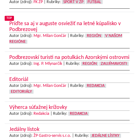
Autor (zdroj):
FK ŽP
|
Rubriky:
ŠPORT V ŽP
FUTBAL
TOP
Príďte sa aj v auguste osviežiť na letné kúpalisko v
Podbrezovej
Autor (zdroj):
Mgr. Milan Gončár
|
Rubriky:
REGIÓN
V NAŠOM
REGIÓNE
Podbrezovskí turisti na potulkách Azorskými ostrovmi
Autor (zdroj):
Ing. P. Mlynarčík
|
Rubriky:
REGIÓN
ZAUJÍMAVOSTI
Editoriál
Autor (zdroj):
Mgr. Milan Gončár
|
Rubriky:
REDAKCIA
EDITORIÁLY
Výherca súťažnej krížovky
Autor (zdroj):
Redakcia
|
Rubriky:
REDAKCIA
Jedálny lístok
Autor (zdroj):
ŽP Gastro-servis s.r.o.
|
Rubriky:
JEDÁLNE LÍSTKY