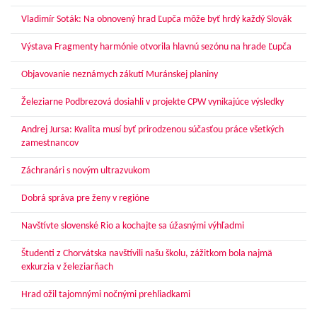
Vladimír Soták: Na obnovený hrad Ľupča môže byť hrdý každý Slovák
Výstava Fragmenty harmónie otvorila hlavnú sezónu na hrade Ľupča
Objavovanie neznámych zákutí Muránskej planiny
Železiarne Podbrezová dosiahli v projekte CPW vynikajúce výsledky
Andrej Jursa: Kvalita musí byť prirodzenou súčasťou práce všetkých
zamestnancov
Záchranári s novým ultrazvukom
Dobrá správa pre ženy v regióne
Navštívte slovenské Rio a kochajte sa úžasnými výhľadmi
Študenti z Chorvátska navštívili našu školu, zážitkom bola najmä
exkurzia v železiarňach
Hrad ožil tajomnými nočnými prehliadkami