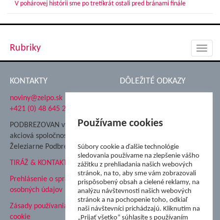
V pohárovej histórii sme po tretíkrát ostali pred bránami finále
Rubriky
Toggl
navig
KONTAKTY
DÔLEŽITÉ ODKAZY
noviny@zelpo.sk
Hrad Ľupča
+421 (0) 48 645 2711
Súkromná spojená škola ŽP
Nadácia Železiarne
Používame cookies
PODBREZOVAN vydáva
Podbrezová
akciová spoločnosť
Hutnícke múzeum
Železiarne Podbrezová
Súbory cookie a ďalšie technológie
ŽP Informatika s.r.o.
sledovania používame na zlepšenie vášho
TIRÁŽ & KONTAKT
ŠK Železiarne Podbrezová
zážitku z prehliadania našich webových
stránok, na to, aby sme vám zobrazovali
Tále a.s.
Prehlásenie o spracovaní
prispôsobený obsah a cielené reklamy, na
osobných údajov
analýzu návštevnosti našich webových
stránok a na pochopenie toho, odkiaľ
Zásady používania súborov
naši návštevníci prichádzajú. Kliknutím na
cookie
„Prijať všetko” súhlasíte s používaním