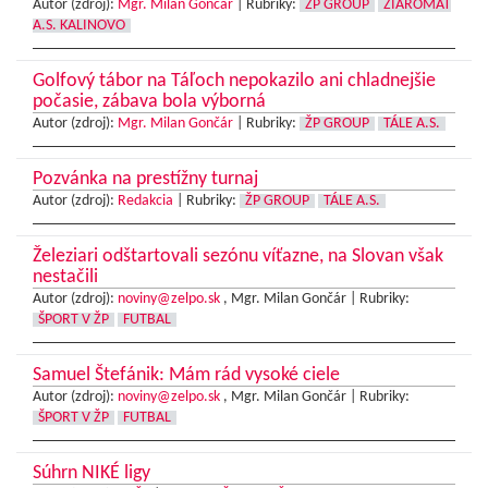
Autor (zdroj):
Mgr. Milan Gončár
|
Rubriky:
ŽP GROUP
ŽIAROMAT
A.S. KALINOVO
Golfový tábor na Táľoch nepokazilo ani chladnejšie
počasie, zábava bola výborná
Autor (zdroj):
Mgr. Milan Gončár
|
Rubriky:
ŽP GROUP
TÁLE A.S.
Pozvánka na prestížny turnaj
Autor (zdroj):
Redakcia
|
Rubriky:
ŽP GROUP
TÁLE A.S.
Železiari odštartovali sezónu víťazne, na Slovan však
nestačili
Autor (zdroj):
noviny@zelpo.sk
, Mgr. Milan Gončár |
Rubriky:
ŠPORT V ŽP
FUTBAL
Samuel Štefánik: Mám rád vysoké ciele
Autor (zdroj):
noviny@zelpo.sk
, Mgr. Milan Gončár |
Rubriky:
ŠPORT V ŽP
FUTBAL
Súhrn NIKÉ ligy