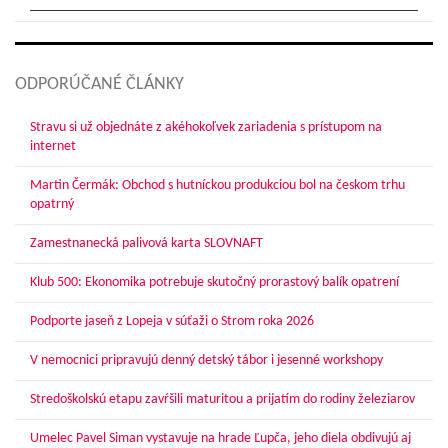
ODPORÚČANÉ ČLÁNKY
Stravu si už objednáte z akéhokoľvek zariadenia s prístupom na
internet
Martin Čermák: Obchod s hutníckou produkciou bol na českom trhu
opatrný
Zamestnanecká palivová karta SLOVNAFT
Klub 500: Ekonomika potrebuje skutočný prorastový balík opatrení
Podporte jaseň z Lopeja v súťaži o Strom roka 2026
V nemocnici pripravujú denný detský tábor i jesenné workshopy
Stredoškolskú etapu zavŕšili maturitou a prijatím do rodiny železiarov
Umelec Pavel Siman vystavuje na hrade Ľupča, jeho diela obdivujú aj