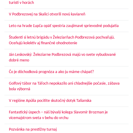
turisti v horách
V Podbrezovej na Skalici otvorili novú kaviareň
Leto na hrade Ľupča opäť spestria zaujímavé sprievodné podujatia
Študenti si letnú brigádu v Železiarňach Podbrezová pochvaľujú.
Oceňujú kolektív aj finančné ohodnotenie
Ján Leskovský: Železiarne Podbrezová majú vo svete vybudované
dobré meno
Čo je dôchodková prognóza a ako ju máme chápať?
Golfový tábor na Táľoch nepokazilo ani chladnejšie počasie, zábava
bola výborná
V regióne Apúlia pocítite skutočný dotyk Talianska
Fantastický úspech – náš bývalý kolega Slavomír Brozman je
vicemajstrom sveta v behu do vrchu
Pozvánka na prestížny turnaj