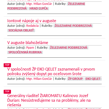
Autor (zdroj):
Mgr. Milan Gončár
|
Rubriky:
ŽELEZIARNE
PODBREZOVÁ
HRAD ĽUPČA
Iontové nápoje aj v auguste
Autor (zdroj):
Redakcia
|
Rubriky:
ŽELEZIARNE PODBREZOVÁ
SOCIÁLNA OBLASŤ
V auguste blahoželáme
Autor (zdroj):
Ppam
|
Rubriky:
ŽELEZIARNE PODBREZOVÁ
SPOLOČENSKÁ RUBRIKA
TOP
V spoločnosti ŽP EKO QELET zaznamenali v prvom
polroku zvýšený dopyt po oceľovom šrote
Autor (zdroj):
Mgr. Milan Gončár
|
Rubriky:
ŽP GROUP
EKO QELET
TOP
Generálny riaditeľ ŽIAROMATU Kalinovo Jozef
Ďurian: Nesústreďujeme sa na problémy, ale na
riešenia