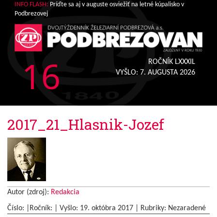
INFO FLASH:
Príďte sa aj v auguste osviežiť na letné kúpalisko v
Podbrezovej
16
ROČNÍK LXXXIL
VYŠLO:
7. AUGUSTA 2026
2017_21_Hlasnik-Jozef
Autor (zdroj):
Redakcia
Číslo: |Ročník: | Vyšlo:
19. októbra 2017
|
Rubriky: Nezaradené