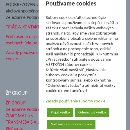
Nadácia Železiarne
Používame cookies
PODBREZOVAN vydáva
Podbrezová
akciová spoločnosť
Hutnícke múzeum
Železiarne Podbrezová
Súbory cookie a ďalšie technológie
ŽP Informatika s.r.o.
sledovania používame na zlepšenie vášho
TIRÁŽ & KONTAKT
ŠK Železiarne Podbrezová
zážitku z prehliadania našich webových
stránok, na to, aby sme vám zobrazovali
Tále a.s.
Prehlásenie o spracovaní
prispôsobený obsah a cielené reklamy, na
osobných údajov
analýzu návštevnosti našich webových
stránok a na pochopenie toho, odkiaľ
Zásady používania súborov
naši návštevníci prichádzajú. Kliknutím na
cookie
„Prijať všetko” súhlasíte s používaním
VŠETKÝCH súborov cookie.
Môžete však navštíviť „Nastavenia
súborov cookie” a poskytnúť
kontrolovaný súhlas, alebo kliknúť na
“Odmietnuť všetko” a odmietnuť všetky
cookie okrem funkčnych.
ŽP GROUP
Zásady používania súborov cookie
ŽP GROUP
Železiarne Podbrezová a.s.
Prijať všetko
Odmietnuť všetko
ŽIAROMAT a.s.
TRANSMESA S.A.U.
Nastavenia súborov cookie
KBZ s.r.o.