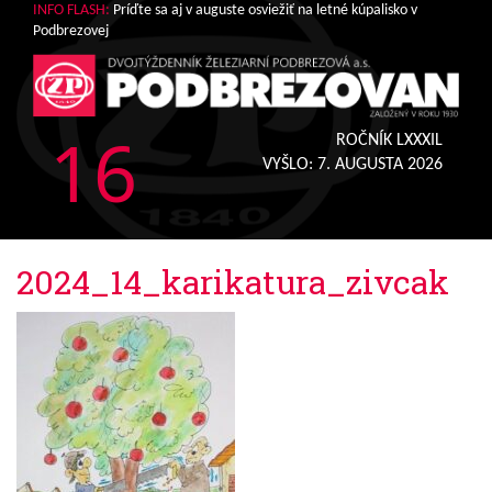
INFO FLASH:
Príďte sa aj v auguste osviežiť na letné kúpalisko v
Podbrezovej
16
ROČNÍK LXXXIL
VYŠLO:
7. AUGUSTA 2026
2024_14_karikatura_zivcak