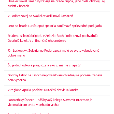
Umelec Pavel Siman vystavuje na hrade Ľupča, jeho diela obdivujú aj
turisti v horách
V Podbrezovej na Skalici otvorili novú kaviareň
Leto na hrade Ľupča opäť spestria zaujímavé sprievodné podujatia
Študenti si letnú brigádu v Železiarňach Podbrezová pochvaľujú.
Oceňujú kolektív aj finančné ohodnotenie
Ján Leskovský: Železiarne Podbrezová majú vo svete vybudované
dobré meno
Čo je dôchodková prognóza a ako ju máme chápať?
Golfový tábor na Táľoch nepokazilo ani chladnejšie počasie, zábava
bola výborná
V regióne Apúlia pocítite skutočný dotyk Talianska
Fantastický úspech – náš bývalý kolega Slavomír Brozman je
vicemajstrom sveta v behu do vrchu