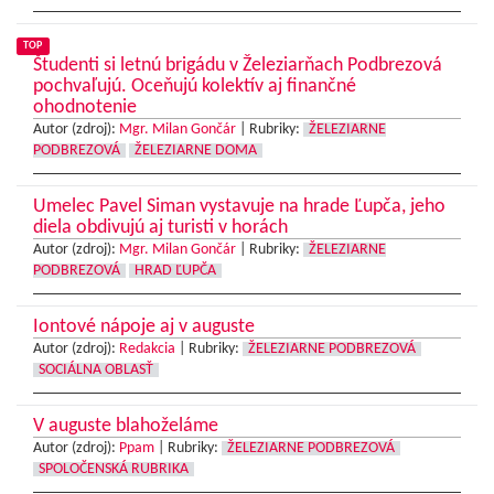
TOP
Študenti si letnú brigádu v Železiarňach Podbrezová
pochvaľujú. Oceňujú kolektív aj finančné
ohodnotenie
Autor (zdroj):
Mgr. Milan Gončár
|
Rubriky:
ŽELEZIARNE
PODBREZOVÁ
ŽELEZIARNE DOMA
Umelec Pavel Siman vystavuje na hrade Ľupča, jeho
diela obdivujú aj turisti v horách
Autor (zdroj):
Mgr. Milan Gončár
|
Rubriky:
ŽELEZIARNE
PODBREZOVÁ
HRAD ĽUPČA
Iontové nápoje aj v auguste
Autor (zdroj):
Redakcia
|
Rubriky:
ŽELEZIARNE PODBREZOVÁ
SOCIÁLNA OBLASŤ
V auguste blahoželáme
Autor (zdroj):
Ppam
|
Rubriky:
ŽELEZIARNE PODBREZOVÁ
SPOLOČENSKÁ RUBRIKA