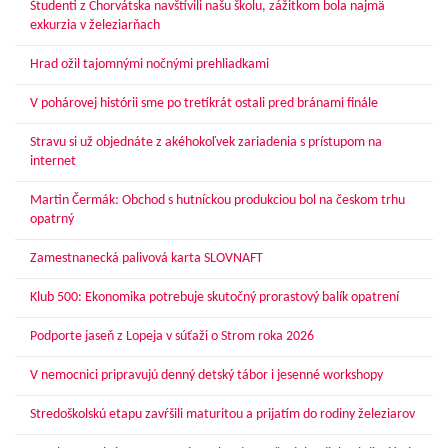
Študenti z Chorvátska navštívili našu školu, zážitkom bola najmä
exkurzia v železiarňach
Hrad ožil tajomnými nočnými prehliadkami
V pohárovej histórii sme po tretíkrát ostali pred bránami finále
Stravu si už objednáte z akéhokoľvek zariadenia s prístupom na
internet
Martin Čermák: Obchod s hutníckou produkciou bol na českom trhu
opatrný
Zamestnanecká palivová karta SLOVNAFT
Klub 500: Ekonomika potrebuje skutočný prorastový balík opatrení
Podporte jaseň z Lopeja v súťaži o Strom roka 2026
V nemocnici pripravujú denný detský tábor i jesenné workshopy
Stredoškolskú etapu zavŕšili maturitou a prijatím do rodiny železiarov