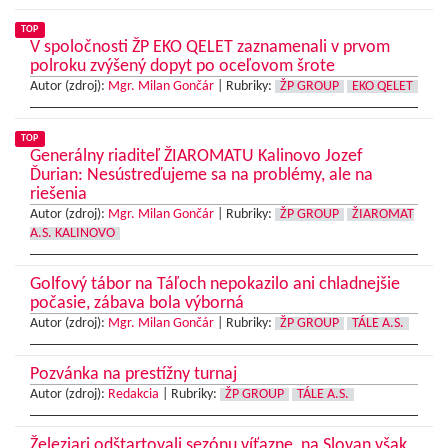
TOP
V spoločnosti ŽP EKO QELET zaznamenali v prvom
polroku zvýšený dopyt po oceľovom šrote
Autor (zdroj):
Mgr. Milan Gončár
|
Rubriky:
ŽP GROUP
EKO QELET
TOP
Generálny riaditeľ ŽIAROMATU Kalinovo Jozef
Ďurian: Nesústreďujeme sa na problémy, ale na
riešenia
Autor (zdroj):
Mgr. Milan Gončár
|
Rubriky:
ŽP GROUP
ŽIAROMAT
A.S. KALINOVO
Golfový tábor na Táľoch nepokazilo ani chladnejšie
počasie, zábava bola výborná
Autor (zdroj):
Mgr. Milan Gončár
|
Rubriky:
ŽP GROUP
TÁLE A.S.
Pozvánka na prestížny turnaj
Autor (zdroj):
Redakcia
|
Rubriky:
ŽP GROUP
TÁLE A.S.
Železiari odštartovali sezónu víťazne, na Slovan však