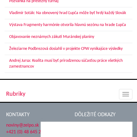
Pozvánka na prestížny turnaj
Vladimír Soták: Na obnovený hrad Ľupča môže byť hrdý každý Slovák
Výstava Fragmenty harmónie otvorila hlavnú sezónu na hrade Ľupča
Objavovanie neznámych zákutí Muránskej planiny
Železiarne Podbrezová dosiahli v projekte CPW vynikajúce výsledky
Andrej Jursa: Kvalita musí byť prirodzenou súčasťou práce všetkých
zamestnancov
Rubriky
Toggl
navig
KONTAKTY
DÔLEŽITÉ ODKAZY
noviny@zelpo.sk
Hrad Ľupča
+421 (0) 48 645 2711
Súkromná spojená škola ŽP