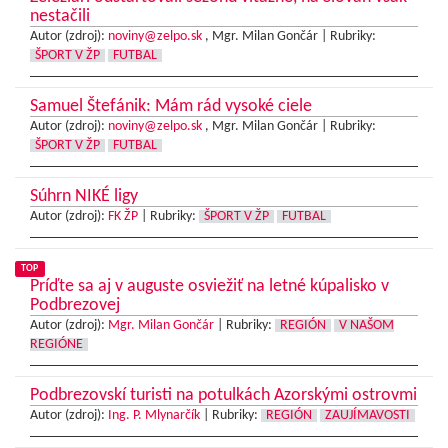
nestačili
Autor (zdroj):
noviny@zelpo.sk
, Mgr. Milan Gončár |
Rubriky:
ŠPORT V ŽP
FUTBAL
Samuel Štefánik: Mám rád vysoké ciele
Autor (zdroj):
noviny@zelpo.sk
, Mgr. Milan Gončár |
Rubriky:
ŠPORT V ŽP
FUTBAL
Súhrn NIKÉ ligy
Autor (zdroj):
FK ŽP
|
Rubriky:
ŠPORT V ŽP
FUTBAL
TOP
Príďte sa aj v auguste osviežiť na letné kúpalisko v
Podbrezovej
Autor (zdroj):
Mgr. Milan Gončár
|
Rubriky:
REGIÓN
V NAŠOM
REGIÓNE
Podbrezovskí turisti na potulkách Azorskými ostrovmi
Autor (zdroj):
Ing. P. Mlynarčík
|
Rubriky:
REGIÓN
ZAUJÍMAVOSTI