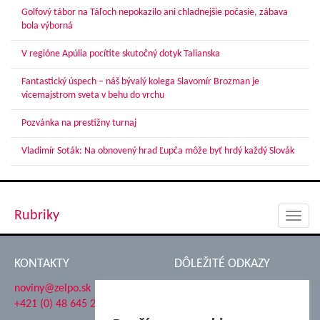
Golfový tábor na Táľoch nepokazilo ani chladnejšie počasie, zábava
bola výborná
V regióne Apúlia pocítite skutočný dotyk Talianska
Fantastický úspech – náš bývalý kolega Slavomír Brozman je
vicemajstrom sveta v behu do vrchu
Pozvánka na prestížny turnaj
Vladimír Soták: Na obnovený hrad Ľupča môže byť hrdý každý Slovák
Rubriky
Toggl
navig
KONTAKTY
DÔLEŽITÉ ODKAZY
noviny@zelpo.sk
Hrad Ľupča
+421 (0) 48 645 2711
Súkromná spojená škola ŽP