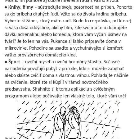
Možno im pomôže aj dobre mienená rada z vášho života.
• Knihy, filmy
– sústreďujte svoju pozornosť na príbeh. Ponorte
sa do príbehu druhých ľudí. Vžite sa do života hrdinu príbehu.
Vyberte si žáner, ktorý máte radi. Bude to rozprávka, pri ktorej
si vaša duša oddýchne, akčný film, kde svojmu telu doprajete
dávku adrenalínu alebo komédia, ktorá vám vyčarí úsmev na
tvári? Je to len na vás. Pukance si ľahko pripravíte doma v
mikrovlnke. Pohodlne sa usaďte a vychutnávajte si komfort
vášho provizórneho domáceho kina.
• Šport
– uvoľní myseľ a uvoľní hormóny šťastia. Súčasné
nariadenia povoľujú pobyt v prírode, kde si môžete zabehať
alebo skúste cvičiť doma s vlastnou váhou. Pohľadajte náčinie
na cvičenie, ktoré ste si kúpili v rámci novoročného
predsavzatia. Stiahnite si k tomu aplikáciu s cvičebným
programom alebo počúvajte len vlastné telo, ktoré vám určí