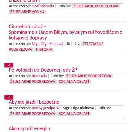
Zníženie emisií
Autor (zdroj):
Oceľ východu
|
Rubriky:
ŽELEZIARNE PODBREZOVÁ
ŽELEZIARNE VONKU
Čitateľská súťaž –
Spomíname s Jánom Bíllym, bývalým rušňovodičom z
koľajovej dopravy
Autor (zdroj):
Mgr. Oľga Kleinová
|
Rubriky:
ŽELEZIARNE
PODBREZOVÁ
HISTÓRIA
TOP
Po voľbách do Dozornej rady ŽP
Autor (zdroj):
Redakcia
|
Rubriky:
ŽELEZIARNE PODBREZOVÁ
ŽELEZIARNE PODBREZOVÁ
SOCIÁLNA OBLASŤ
TOP
Aby ste jazdili bezpečne
Autor (zdroj):
noviny@zelpo.sk
, Mgr. Oľga Kleinová |
Rubriky:
ŽELEZIARNE PODBREZOVÁ
SOCIÁLNA OBLASŤ
Ako usporiť energiu