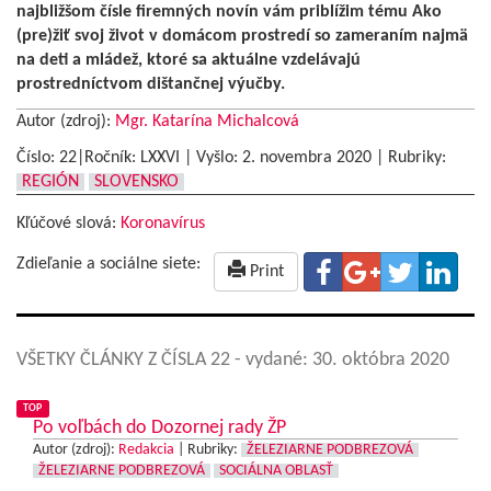
najbližšom čísle firemných novín vám priblížim tému Ako
(pre)žiť svoj život v domácom prostredí so zameraním najmä
na deti a mládež, ktoré sa aktuálne vzdelávajú
prostredníctvom dištančnej výučby.
Autor (zdroj):
Mgr. Katarína Michalcová
Číslo: 22|Ročník: LXXVI | Vyšlo:
2. novembra 2020
|
Rubriky:
REGIÓN
SLOVENSKO
Kľúčové slová:
Koronavírus
Zdieľanie a sociálne siete:
Print
VŠETKY ČLÁNKY Z ČÍSLA 22
- vydané: 30. októbra 2020
TOP
Po voľbách do Dozornej rady ŽP
Autor (zdroj):
Redakcia
|
Rubriky:
ŽELEZIARNE PODBREZOVÁ
ŽELEZIARNE PODBREZOVÁ
SOCIÁLNA OBLASŤ