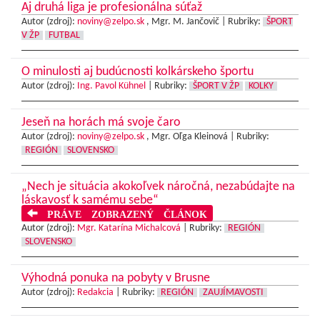
Aj druhá liga je profesionálna súťaž
Autor (zdroj):
noviny@zelpo.sk
, Mgr. M. Jančovič |
Rubriky:
ŠPORT
V ŽP
FUTBAL
O minulosti aj budúcnosti kolkárskeho športu
Autor (zdroj):
Ing. Pavol Kühnel
|
Rubriky:
ŠPORT V ŽP
KOLKY
Jeseň na horách má svoje čaro
Autor (zdroj):
noviny@zelpo.sk
, Mgr. Oľga Kleinová |
Rubriky:
REGIÓN
SLOVENSKO
„Nech je situácia akokoľvek náročná, nezabúdajte na
láskavosť k samému sebe“
PRÁVE ZOBRAZENÝ ČLÁNOK
Autor (zdroj):
Mgr. Katarína Michalcová
|
Rubriky:
REGIÓN
SLOVENSKO
Výhodná ponuka na pobyty v Brusne
Autor (zdroj):
Redakcia
|
Rubriky:
REGIÓN
ZAUJÍMAVOSTI