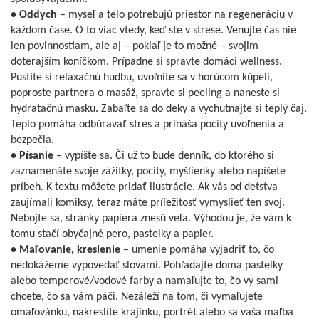
• Oddych
– myseľ a telo potrebujú priestor na regeneráciu v
každom čase. O to viac vtedy, keď ste v strese. Venujte čas nie
len povinnostiam, ale aj – pokiaľ je to možné – svojim
doterajším koníčkom. Prípadne si spravte domáci wellness.
Pustite si relaxačnú hudbu, uvoľnite sa v horúcom kúpeli,
poproste partnera o masáž, spravte si peeling a naneste si
hydratačnú masku. Zabaľte sa do deky a vychutnajte si teplý čaj.
Teplo pomáha odbúravať stres a prináša pocity uvoľnenia a
bezpečia.
• Písanie
– vypíšte sa. Či už to bude denník, do ktorého si
zaznamenáte svoje zážitky, pocity, myšlienky alebo napíšete
príbeh. K textu môžete pridať ilustrácie. Ak vás od detstva
zaujímali komiksy, teraz máte príležitosť vymyslieť ten svoj.
Nebojte sa, stránky papiera znesú veľa. Výhodou je, že vám k
tomu stačí obyčajné pero, pastelky a papier.
• Maľovanie, kreslenie
– umenie pomáha vyjadriť to, čo
nedokážeme vypovedať slovami. Pohľadajte doma pastelky
alebo temperové/vodové farby a namaľujte to, čo vy sami
chcete, čo sa vám páči. Nezáleží na tom, či vymaľujete
omaľovánku, nakreslíte krajinku, portrét alebo sa vaša maľba