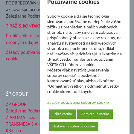
Nadácia Železiarne
Používame cookies
PODBREZOVAN vydáva
Podbrezová
akciová spoločnosť
Hutnícke múzeum
Železiarne Podbrezová
Súbory cookie a ďalšie technológie
ŽP Informatika s.r.o.
sledovania používame na zlepšenie vášho
TIRÁŽ & KONTAKT
ŠK Železiarne Podbrezová
zážitku z prehliadania našich webových
stránok, na to, aby sme vám zobrazovali
Tále a.s.
Prehlásenie o spracovaní
prispôsobený obsah a cielené reklamy, na
osobných údajov
analýzu návštevnosti našich webových
stránok a na pochopenie toho, odkiaľ
Zásady používania súborov
naši návštevníci prichádzajú. Kliknutím na
cookie
„Prijať všetko” súhlasíte s používaním
VŠETKÝCH súborov cookie.
Môžete však navštíviť „Nastavenia
súborov cookie” a poskytnúť
kontrolovaný súhlas, alebo kliknúť na
“Odmietnuť všetko” a odmietnuť všetky
cookie okrem funkčnych.
ŽP GROUP
Zásady používania súborov cookie
ŽP GROUP
Železiarne Podbrezová a.s.
Prijať všetko
Odmietnuť všetko
ŽIAROMAT a.s.
TRANSMESA S.A.U.
Nastavenia súborov cookie
KBZ s.r.o.