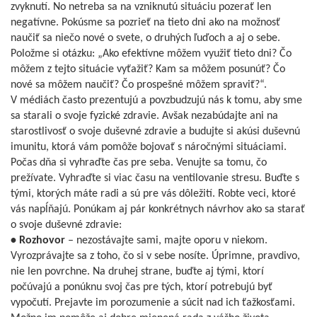
zvyknutí. No netreba sa na vzniknutú situáciu pozerať len
negatívne. Pokúsme sa pozrieť na tieto dni ako na možnosť
naučiť sa niečo nové o svete, o druhých ľuďoch a aj o sebe.
Položme si otázku: „Ako efektívne môžem využiť tieto dni? Čo
môžem z tejto situácie vyťažiť? Kam sa môžem posunúť? Čo
nové sa môžem naučiť? Čo prospešné môžem spraviť?“.
V médiách často prezentujú a povzbudzujú nás k tomu, aby sme
sa starali o svoje fyzické zdravie. Avšak nezabúdajte ani na
starostlivosť o svoje duševné zdravie a budujte si akúsi duševnú
imunitu, ktorá vám pomôže bojovať s náročnými situáciami.
Počas dňa si vyhraďte čas pre seba. Venujte sa tomu, čo
prežívate. Vyhraďte si viac času na ventilovanie stresu. Buďte s
tými, ktorých máte radi a sú pre vás dôležití. Robte veci, ktoré
vás napĺňajú. Ponúkam aj pár konkrétnych návrhov ako sa starať
o svoje duševné zdravie:
• Rozhovor
– nezostávajte sami, majte oporu v niekom.
Vyrozprávajte sa z toho, čo si v sebe nosíte. Úprimne, pravdivo,
nie len povrchne. Na druhej strane, buďte aj tými, ktorí
počúvajú a ponúknu svoj čas pre tých, ktorí potrebujú byť
vypočutí. Prejavte im porozumenie a súcit nad ich ťažkosťami.