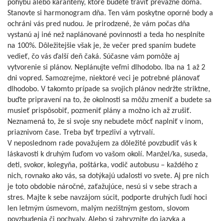
pohybu alebo karantény, ktoré budete tráviť prevažne doma.
Stanovte si harmonogram dňa. Ten vám poskytne oporné body a
ochráni vás pred nudou. Je prirodzené, že vám počas dňa
vystanú aj iné než naplánované povinnosti a teda ho nesplníte
na 100%. Dôležitejšie však je, že večer pred spaním budete
vedieť, čo vás ďalší deň čaká. Súčasne vám pomôže aj
vytvorenie si plánov. Neplánujte veľmi dlhodobo. Iba na 1 až 2
dni vopred. Samozrejme, niektoré veci je potrebné plánovať
dlhodobo. V takomto prípade sa svojich plánov nedržte striktne,
buďte pripravení na to, že okolnosti sa môžu zmeniť a budete sa
musieť prispôsobiť, pozmeniť plány a možno ich až zrušiť.
Neznamená to, že si svoje sny nebudete môcť naplniť v inom,
priaznivom čase. Treba byť trpezliví a vytrvalí.
V neposlednom rade považujem za dôležité povzbudiť vás k
láskavosti k druhým ľuďom vo vašom okolí. Manžel/ka, suseda,
deti, svokor, kolegyňa, poštárka, vodič autobusu – každého z
nich, rovnako ako vás, sa dotýkajú udalosti vo svete. Aj pre nich
je toto obdobie náročné, zaťažujúce, nesú si v sebe strach a
stres. Majte k sebe navzájom súcit, podporte druhých ľudí hoci
len letmým úsmevom, malým nezištným gestom, slovom
povzbudenia či pochvaly. Alebo si zahryznite do jazyka a