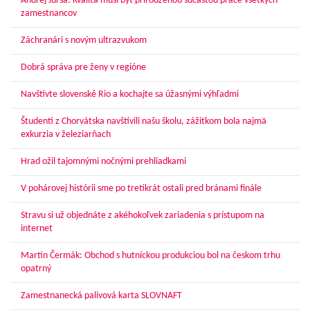
Andrej Jursa: Kvalita musí byť prirodzenou súčasťou práce všetkých
zamestnancov
Záchranári s novým ultrazvukom
Dobrá správa pre ženy v regióne
Navštívte slovenské Rio a kochajte sa úžasnými výhľadmi
Študenti z Chorvátska navštívili našu školu, zážitkom bola najmä
exkurzia v železiarňach
Hrad ožil tajomnými nočnými prehliadkami
V pohárovej histórii sme po tretíkrát ostali pred bránami finále
Stravu si už objednáte z akéhokoľvek zariadenia s prístupom na
internet
Martin Čermák: Obchod s hutníckou produkciou bol na českom trhu
opatrný
Zamestnanecká palivová karta SLOVNAFT