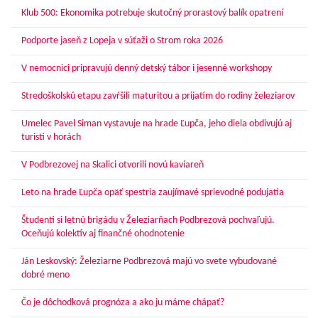
Klub 500: Ekonomika potrebuje skutočný prorastový balík opatrení
Podporte jaseň z Lopeja v súťaži o Strom roka 2026
V nemocnici pripravujú denný detský tábor i jesenné workshopy
Stredoškolskú etapu zavŕšili maturitou a prijatím do rodiny železiarov
Umelec Pavel Siman vystavuje na hrade Ľupča, jeho diela obdivujú aj
turisti v horách
V Podbrezovej na Skalici otvorili novú kaviareň
Leto na hrade Ľupča opäť spestria zaujímavé sprievodné podujatia
Študenti si letnú brigádu v Železiarňach Podbrezová pochvaľujú.
Oceňujú kolektív aj finančné ohodnotenie
Ján Leskovský: Železiarne Podbrezová majú vo svete vybudované
dobré meno
Čo je dôchodková prognóza a ako ju máme chápať?