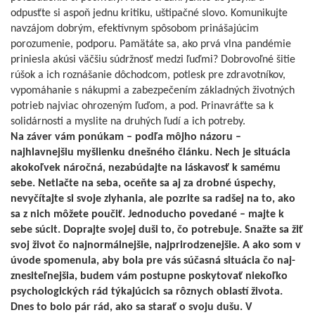
odpusťte si aspoň jednu kritiku, uštipačné slovo. Komunikujte
navzájom dobrým, efektívnym spôsobom prinášajúcim
porozumenie, podporu. Pamätáte sa, ako prvá vlna pandémie
priniesla akúsi väčšiu súdržnosť medzi ľuďmi? Dobrovoľné šitie
rúšok a ich roznášanie dôchodcom, potlesk pre zdravotníkov,
vypomáhanie s nákupmi a zabezpečením základných životných
potrieb najviac ohrozeným ľuďom, a pod. Prinavráťte sa k
solidárnosti a myslite na druhých ľudí a ich potreby.
Na záver vám ponúkam – podľa môjho názoru –
najhlavnejšiu myšlienku dnešného článku. Nech je situácia
akokoľvek náročná, nezabúdajte na láskavosť k samému
sebe. Netlačte na seba, oceňte sa aj za drobné úspechy,
nevyčítajte si svoje zlyhania, ale pozrite sa radšej na to, ako
sa z nich môžete poučiť. Jednoducho povedané – majte k
sebe súcit. Doprajte svojej duši to, čo potrebuje. Snažte sa žiť
svoj život čo najnormálnejšie, najprirodzenejšie. A ako som v
úvode spomenula, aby bola pre vás súčasná situácia čo naj-
znesiteľnejšia, budem vám postupne poskytovať niekoľko
psychologických rád týkajúcich sa rôznych oblastí života.
Dnes to bolo pár rád, ako sa starať o svoju dušu. V