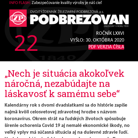
INFO FLASH:
Zabezpečovanie kvality výroby je náš cieľ
22
ROČNÍK LXXVI
VYŠLO:
30. OKTÓBRA 2020
PDF VERZIA ČÍSLA
„Nech je situácia akokoľvek
náročná, nezabúdajte na
láskavosť k samému sebe“
Kalendárny rok s dvomi dvadsiatkami sa do histórie zapíše
najmä kvôli celosvetovej zdravotnej hrozbe s názvom
koronavírus. Okrem strát na ľudských životoch spôsobuje
šírenie ochorenia Covid 19 aj nemalé ekonomické škody, no
veľký vplyv má súčasná situácia aj na duševné zdravie ľudí.