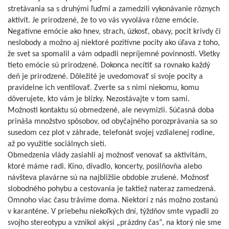
stretávania sa s druhými ľuďmi a zamedzili vykonávanie rôznych
aktivít. Je prirodzené, že to vo vás vyvoláva rôzne emócie.
Negatívne emócie ako hnev, strach, úzkosť, obavy, pocit krivdy či
neslobody a možno aj niektoré pozitívne pocity ako úľava z toho,
že svet sa spomalil a vám odpadli nepríjemné povinnosti. Všetky
tieto emócie sú prirodzené. Dokonca necítiť sa rovnako každý
deň je prirodzené. Dôležité je uvedomovať si svoje pocity a
pravidelne ich ventilovať. Zverte sa s nimi niekomu, komu
dôverujete, kto vám je blízky. Nezostávajte v tom sami.
Možnosti kontaktu sú obmedzené, ale nevymizli. Súčasná doba
prináša množstvo spôsobov, od obyčajného porozprávania sa so
susedom cez plot v záhrade, telefonát svojej vzdialenej rodine,
až po využitie sociálnych sietí.
Obmedzenia vlády zasiahli aj možnosť venovať sa aktivitám,
ktoré máme radi. Kino, divadlo, koncerty, posilňovňa alebo
návšteva plavárne sú na najbližšie obdobie zrušené. Možnosť
slobodného pohybu a cestovania je taktiež nateraz zamedzená.
Omnoho viac času trávime doma. Niektorí z nás možno zostanú
v karanténe. V priebehu niekoľkých dní, týždňov smte vypadli zo
svojho stereotypu a vznikol akýsi „prázdny čas“, na ktorý nie sme