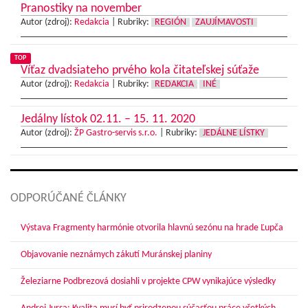
Pranostiky na november
Autor (zdroj):
Redakcia
|
Rubriky:
REGIÓN
ZAUJÍMAVOSTI
TOP
Víťaz dvadsiateho prvého kola čitateľskej súťaže
Autor (zdroj):
Redakcia
|
Rubriky:
REDAKCIA
INÉ
Jedálny lístok 02.11. – 15. 11. 2020
Autor (zdroj):
ŽP Gastro-servis s.r.o.
|
Rubriky:
JEDÁLNE LÍSTKY
ODPORÚČANÉ ČLÁNKY
Výstava Fragmenty harmónie otvorila hlavnú sezónu na hrade Ľupča
Objavovanie neznámych zákutí Muránskej planiny
Železiarne Podbrezová dosiahli v projekte CPW vynikajúce výsledky