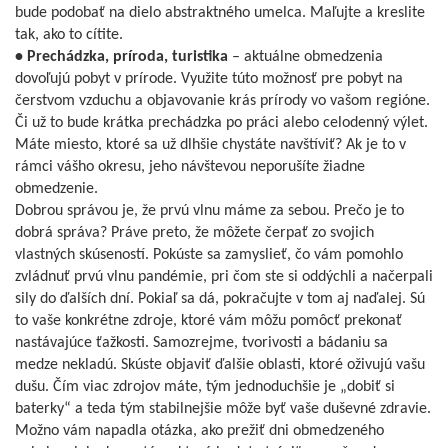
bude podobať na dielo abstraktného umelca. Maľujte a kreslite
tak, ako to cítite.
• Prechádzka, príroda, turistika
– aktuálne obmedzenia
dovoľujú pobyt v prírode. Využite túto možnosť pre pobyt na
čerstvom vzduchu a objavovanie krás prírody vo vašom regióne.
Či už to bude krátka prechádzka po práci alebo celodenný výlet.
Máte miesto, ktoré sa už dlhšie chystáte navštíviť? Ak je to v
rámci vášho okresu, jeho návštevou neporušíte žiadne
obmedzenie.
Dobrou správou je, že prvú vlnu máme za sebou. Prečo je to
dobrá správa? Práve preto, že môžete čerpať zo svojich
vlastných skúseností. Pokúste sa zamyslieť, čo vám pomohlo
zvládnuť prvú vlnu pandémie, pri čom ste si oddýchli a načerpali
sily do ďalších dní. Pokiaľ sa dá, pokračujte v tom aj naďalej. Sú
to vaše konkrétne zdroje, ktoré vám môžu pomôcť prekonať
nastávajúce ťažkosti. Samozrejme, tvorivosti a bádaniu sa
medze nekladú. Skúste objaviť ďalšie oblasti, ktoré oživujú vašu
dušu. Čím viac zdrojov máte, tým jednoduchšie je „dobiť si
baterky“ a teda tým stabilnejšie môže byť vaše duševné zdravie.
Možno vám napadla otázka, ako prežiť dni obmedzeného