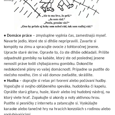
limity.
• Domáce práce
– zmysluplne vyplnia čas, zamestnajú myseľ.
Navarte jedlo, ktoré ste si dlhšie nepripravili. Zavarte si
kompóty na zimu a spracujte ovocie z tohtoročnej jesene.
Upracte staré skrine. Opravte to, čo ste dlhšie odkladali. Prišite
odpadnuté gombíky na kabáte, ktorý ste od poslednej jesene
nenosili práve kvôli chýbajúcemu gombíku. Dokončite
nedokončené plány vo vašej domácnosti. Prípadne sa pustite do
niečoho nového, čím si váš domov zveľadíte, skrášlite.
• Hudba
– doprajte si relax pri tvorení alebo počúvaní hudby.
Vypočujte si svojho obľúbeného speváka, hudobníka či kapelu.
Oprášte starú gitaru, husle, klavír alebo iný hudobný nástroj, na
ktorý viete hrať. Zopakujte si akordy a noty aktívnou hrou.
Pustite si pesničky z internetu a zatancujte si. Vyskúšajte
karaoke alebo tanečné hry na hracích konzolách s rodinou alebo
spolubývajúcimi.