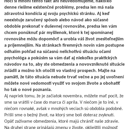
Hoci si mnohí tento fakt ani neuvedomujeme, nakoľko
denne riešime existenčné problémy, predsa len má naša
zdravotná kondícia aj svoju psychickú stránku. Aj keď
neexistuje zaručený spôsob alebo návod ako súčasné
obdobie prekonať v duševnej rovnováhe, predsa len vám
chcem ponúknuť pár myšlienok, ktoré k tej spomínanej
rovnováhe môžu dopomôcť a urobia váš život znesiteľnejším
a príjemnejším. Na stránkach firemných novín vám postupne
odhalím pohľad na súčasnú nelichotivú situáciu očami
psychológa a pokúsim sa vám dať aj niekoľko praktických
návodov na to, aby ste obmedzenia a novovzniknuté situácie
zvládli a možno ich otočili vo vlastný prospech. Majte na
pamäti, že táto situácia nebude trvať večne a po jej uvoľnení
môžete nové vedomosti využiť vo svojom živote a obohatiť
ho tak o nové poznania.
Aj napriek tomu, že je začiatok novembra, môžete mať pocit, že
sme sa vrátili v čase do marca či apríla. V niečom je to iné, v
niečom rovnaké, avšak v mnohých veciach sú obdobia podobné.
Prišli sme o bežný život, na ktorý sme boli doteraz zvyknutí.
Opäť zažívame obmedzenia, ktoré majú chrániť naše zdravie.
Na druhej strane prinášajú zmenu v živote, oklieštili možnosť