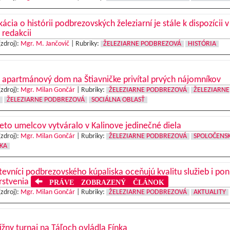
kácia o histórii podbrezovských železiarní je stále k dispozícii v
 redakcii
(zdroj):
Mgr. M. Jančovič
|
Rubriky:
ŽELEZIARNE PODBREZOVÁ
HISTÓRIA
apartmánový dom na Štiavničke privítal prvých nájomníkov
(zdroj):
Mgr. Milan Gončár
|
Rubriky:
ŽELEZIARNE PODBREZOVÁ
ŽELEZIARNE
ŽELEZIARNE PODBREZOVÁ
SOCIÁLNA OBLASŤ
eto umelcov vytváralo v Kalinove jedinečné diela
(zdroj):
Mgr. Milan Gončár
|
Rubriky:
ŽELEZIARNE PODBREZOVÁ
SPOLOČENS
KA
evníci podbrezovského kúpaliska oceňujú kvalitu služieb i po
rstvenia
PRÁVE ZOBRAZENÝ ČLÁNOK
(zdroj):
Mgr. Milan Gončár
|
Rubriky:
ŽELEZIARNE PODBREZOVÁ
AKTUALITY
ížny turnaj na Táľoch ovládla Fínka