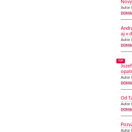
Nový 
Autor 
DOMA
Andrz
aj v 
Autor 
DOMA
TOP
Jozef
opat
Autor 
DOMA
Od Ta
Autor 
DOMA
Pozvá
Autor 