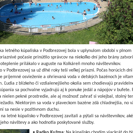
ka letného kúpaliska v Podbrezovej bola v uplynulom období v plnom 
riaznivé počasie prinútilo správcov na niekoľko dní jeho brány zatvori
oteplenie prilákalo v auguste na Kolkáreň mnoho návštevníkov.
o v Podbrezovej sa už dlhé roky teší veľkej priazni. Počas horúcich dni
je príjemné osvieženie a ohrievaná voda v detských bazénoch je víta
 Ľudia z blízkeho či vzdialenejšieho okolia sem chodievajú pravideln
pania sa pochvalne vyjadrujú aj k ponuke jedál a nápojov v bufete. 
 nielen pekné prostredie, ale aj možnosť zahrať si volejbal, stolný te
ležadlo. Niektorým sa voda v plaveckom bazéne zdá chladnejšia, no v
í sa nesie v pozitívnom duchu.
a letné kúpalisko v Podbrezovej zavítali a pýtali sa návštevníkov, ak
jeho návštevy a ako hodnotia poskytované služby.
•
Radko Kužma
: Na kúpalisko chodím viackrát do tý