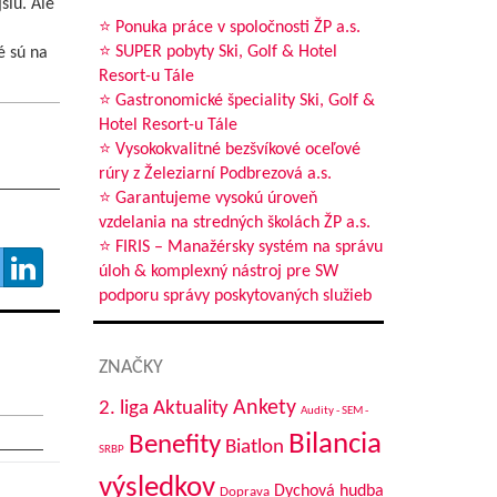
šiu. Ale
⭐ Ponuka práce v spoločnosti ŽP a.s.
⭐ SUPER pobyty Ski, Golf & Hotel
é sú na
Resort-u Tále
⭐ Gastronomické špeciality Ski, Golf &
Hotel Resort-u Tále
⭐ Vysokokvalitné bezšvíkové oceľové
rúry z Železiarní Podbrezová a.s.
⭐ Garantujeme vysokú úroveň
vzdelania na stredných školách ŽP a.s.
⭐ FIRIS – Manažérsky systém na správu
úloh & komplexný nástroj pre SW
podporu správy poskytovaných služieb
ZNAČKY
Aktuality
Ankety
2. liga
Audity - SEM -
Bilancia
Benefity
Biatlon
SRBP
výsledkov
Dychová hudba
Doprava