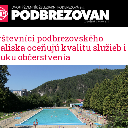
števníci podbrezovského
aliska oceňujú kvalitu služieb i
uku občerstvenia