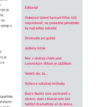
m
Editoriál
nie je
ie,
Hokejový talent Samuel Piliar túži
 vo
napredovať, na posledné pôsobisko
g-pong a
by najradšej zabudol
Stretnutie pri guľáši
Jedálny lístok
é,
čo je
Noc v útulnej chate pod
u a
Lomnickým štítom je zážitkom
Vedeli ste, že...
Výherca súťažnej krížovky
Bod v Skalici sme zachránili v
úpalisko
závere, duel s Komárnom bol
účatami,
taktiež dramatický až do konca