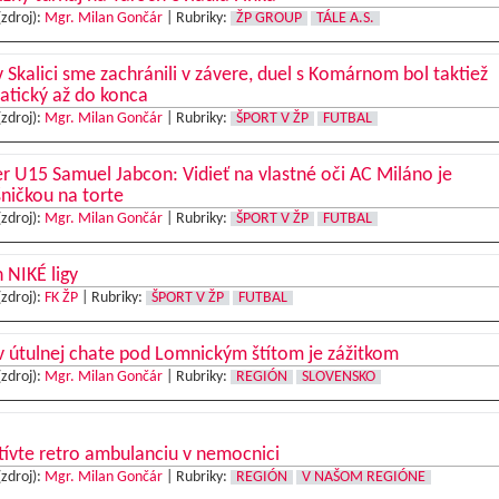
(zdroj):
Mgr. Milan Gončár
|
Rubriky:
ŽP GROUP
TÁLE A.S.
 Skalici sme zachránili v závere, duel s Komárnom bol taktiež
atický až do konca
(zdroj):
Mgr. Milan Gončár
|
Rubriky:
ŠPORT V ŽP
FUTBAL
r U15 Samuel Jabcon: Vidieť na vlastné oči AC Miláno je
ničkou na torte
(zdroj):
Mgr. Milan Gončár
|
Rubriky:
ŠPORT V ŽP
FUTBAL
 NIKÉ ligy
(zdroj):
FK ŽP
|
Rubriky:
ŠPORT V ŽP
FUTBAL
 útulnej chate pod Lomnickým štítom je zážitkom
(zdroj):
Mgr. Milan Gončár
|
Rubriky:
REGIÓN
SLOVENSKO
ívte retro ambulanciu v nemocnici
(zdroj):
Mgr. Milan Gončár
|
Rubriky:
REGIÓN
V NAŠOM REGIÓNE