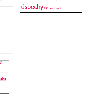
úspechy
Žijú medzi nami
KÁ
nuku