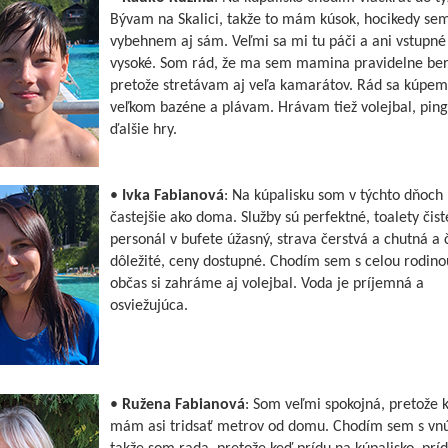
Bývam na Skalici, takže to mám kúsok, hocikedy se
vybehnem aj sám. Veľmi sa mi tu páči a ani vstupné 
vysoké. Som rád, že ma sem mamina pravidelne ber
pretože stretávam aj veľa kamarátov. Rád sa kúpem
veľkom bazéne a plávam. Hrávam tiež volejbal, pin
ďalšie hry.
•
Ivka Fabianová
: Na kúpalisku som v týchto dňoch
častejšie ako doma. Služby sú perfektné, toalety čist
personál v bufete úžasný, strava čerstvá a chutná a 
dôležité, ceny dostupné. Chodím sem s celou rodino
občas si zahráme aj volejbal. Voda je príjemná a
osviežujúca.
•
Ružena Fabianová
: Som veľmi spokojná, pretože k
mám asi tridsať metrov od domu. Chodím sem s vn