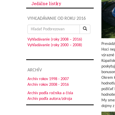
Jedálne lístky
VYHĽADÁVANIE OD ROKU 2016
Search
for:
Vyhľadávanie (roky 2008 – 2016)
Prevádz
Vyhľadávanie (roky 2000 – 2008)
Hoci nep
výrazné 
Kúpalisk
poskytu
ARCHÍV
bonusom.
Okrem kú
Archív rokov 1998 - 2007
hodnotia
Archív rokov 2008 - 2016
požičať 
Archív podľa ročníka a čísla
hodnoten
Archív podľa autora/zdroja
My sme n
dojmy z 