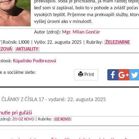
prekvapilo. Voda je prichladná, ja mám radšej teplej
keď som si zaplával, bolo to v pohode a zvlášť počas
vysokých teplôt. Príjemne ma prekvapili služby, ktor
vyššej úrovni ako v minulosti.
Autor (zdroj):
Mgr. Milan Gončár
7|Ročník: LXXXI | Vyšlo:
22. augusta 2025
|
Rubriky:
ŽELEZIARNE
EZOVÁ
AKTUALITY
 slová:
Kúpalisko Podbrezová
e a sociálne siete:
Print
 ČLÁNKY Z ČÍSLA 17
- vydané: 22. augusta 2025
nutie pri guľáši
(zdroj):
ZO OZ KOVO
|
Rubriky:
OZ KOVO