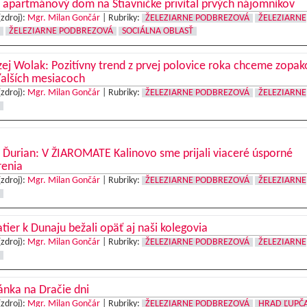
apartmánový dom na Štiavničke privítal prvých nájomníkov
(zdroj):
Mgr. Milan Gončár
|
Rubriky:
ŽELEZIARNE PODBREZOVÁ
ŽELEZIARNE
ŽELEZIARNE PODBREZOVÁ
SOCIÁLNA OBLASŤ
ej Wolak: Pozitívny trend z prvej polovice roka chceme zopak
ďalších mesiacoch
(zdroj):
Mgr. Milan Gončár
|
Rubriky:
ŽELEZIARNE PODBREZOVÁ
ŽELEZIARNE
 Ďurian: V ŽIAROMATE Kalinovo sme prijali viaceré úsporné
renia
(zdroj):
Mgr. Milan Gončár
|
Rubriky:
ŽELEZIARNE PODBREZOVÁ
ŽELEZIARNE
tier k Dunaju bežali opäť aj naši kolegovia
(zdroj):
Mgr. Milan Gončár
|
Rubriky:
ŽELEZIARNE PODBREZOVÁ
ŽELEZIARNE
nka na Dračie dni
(zdroj):
Mgr. Milan Gončár
|
Rubriky:
ŽELEZIARNE PODBREZOVÁ
HRAD ĽUPČ