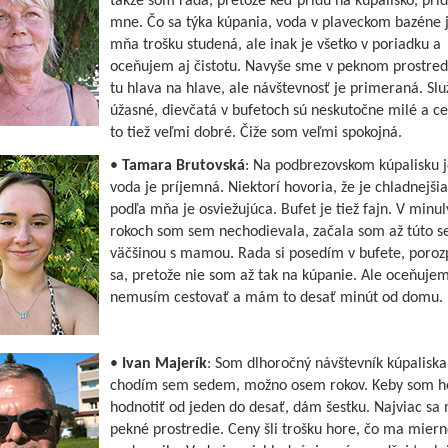
takže som rada, pretože keď prídu na kúpalisko, príd
mne. Čo sa týka kúpania, voda v plaveckom bazéne 
mňa trošku studená, ale inak je všetko v poriadku a
oceňujem aj čistotu. Navyše sme v peknom prostredí
tu hlava na hlave, ale návštevnosť je primeraná. Slu
úžasné, dievčatá v bufetoch sú neskutočne milé a c
to tiež veľmi dobré. Čiže som veľmi spokojná.
•
Tamara Brutovská
: Na podbrezovskom kúpalisku j
voda je príjemná. Niektorí hovoria, že je chladnejšia
podľa mňa je osviežujúca. Bufet je tiež fajn. V minu
rokoch som sem nechodievala, začala som až túto s
väčšinou s mamou. Rada si posedím v bufete, poro
sa, pretože nie som až tak na kúpanie. Ale oceňujem
nemusím cestovať a mám to desať minút od domu.
•
Ivan Majerík
: Som dlhoročný návštevník kúpaliska
chodím sem sedem, možno osem rokov. Keby som h
hodnotiť od jeden do desať, dám šestku. Najviac sa 
pekné prostredie. Ceny šli trošku hore, čo ma miern