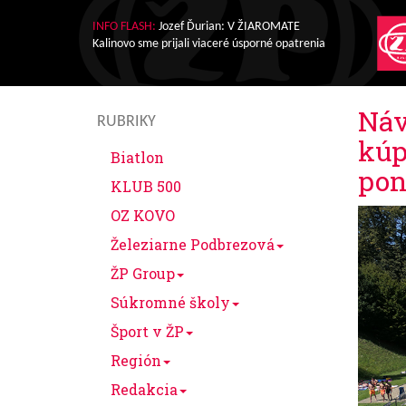
INFO FLASH:
Jozef Ďurian: V ŽIAROMATE
Kalinovo sme prijali viaceré úsporné opatrenia
Náv
RUBRIKY
kúp
Biatlon
pon
KLUB 500
OZ KOVO
Železiarne Podbrezová
ŽP Group
Súkromné školy
Šport v ŽP
Región
Redakcia