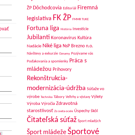
Firemná
Dôchodcovia
ŽP
Editoriál
FK ŽP
legislatíva
FMMR TUKE
Fortuna liga
ovať
Investície
História
Jubilanti
Koronavírus
Kultúra
Niké liga
NsP Brezno n.o.
Nadácie
Návštevy a exkurzie
Pozývame vás
Oznamy
Práca s
Poďakovania a spomienky
mládežou
Príhovory
Rekonštrukcia-
modernizácia-údržba
Súťaže vo
výrobe
Výlety
Tábory
Veľtrhy a výstavy
Technika
Zdravotná
Výroba
Výročia
starostlivosť
Úspechy škôl
Zo sveta ocele
Čitateľská súťaž
Šport mladých
Športové
Šport mládeže
A