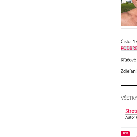
Číslo: 1
PODBR
Kľúčové
Zdieľani
VŠETKY
Stret
Autor 
TOP