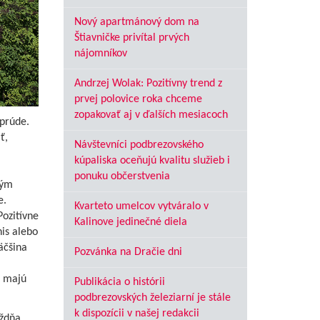
Nový apartmánový dom na
Štiavničke privítal prvých
nájomníkov
Andrzej Wolak: Pozitívny trend z
prvej polovice roka chceme
zopakovať aj v ďalších mesiacoch
prúde.
ť,
Návštevníci podbrezovského
kúpaliska oceňujú kvalitu služieb i
ponuku občerstvenia
ným
e.
Kvarteto umelcov vytváralo v
Pozitívne
Kalinove jedinečné diela
nis alebo
äčšina
Pozvánka na Dračie dni
é majú
Publikácia o histórii
podbrezovských železiarní je stále
k dispozícii v našej redakcii
ždňa.