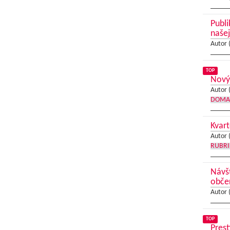
Publi
našej
Autor 
TOP
Nový 
Autor 
DOMA
Kvart
Autor 
RUBRI
Návšt
obče
Autor 
TOP
Prest