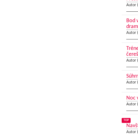
Autor 
Bod v
dram
Autor 
Tréne
čereš
Autor 
Súhrn
Autor 
Noc v
Autor 
TOP
Navšt
Autor 