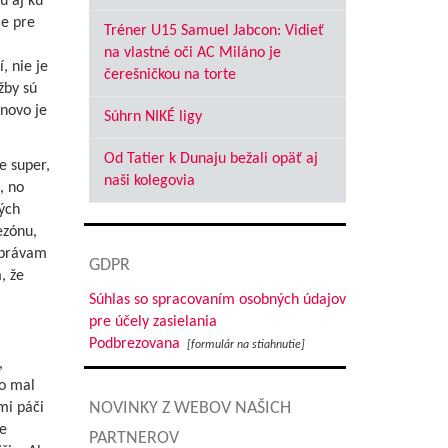
u aj ku
je pre
Tréner U15 Samuel Jabcon: Vidieť
na vlastné oči AC Miláno je
, nie je
čerešničkou na torte
žby sú
enovo je
Súhrn NIKÉ ligy
Od Tatier k Dunaju bežali opäť aj
e super,
naši kolegovia
, no
lých
ezónu,
zprávam
GDPR
, že
Súhlas so spracovaním osobných údajov
pre účely zasielania
Podbrezovana
[formulár na stiahnutie]
,
o mal
NOVINKY Z WEBOV NAŠICH
mi páči
e
PARTNEROV