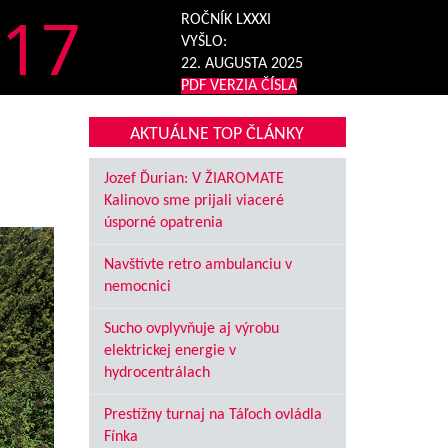
17
ROČNÍK LXXXI
VYŠLO:
22. AUGUSTA 2025
PDF VERZIA ČÍSLA
AKTUÁLNE TOP ČLÁNKY
Jozef Ďurian: V ŽIAROMATE
Kalinovo sme prijali viaceré
úsporné opatrenia
Navštívte retro ambulanciu v
nemocnici
Sucho ovplyvňuje aj výrobu
elektrickej energie v
hydrocentrálach
Prestížny turnaj na Táľoch ovládla
Fínka