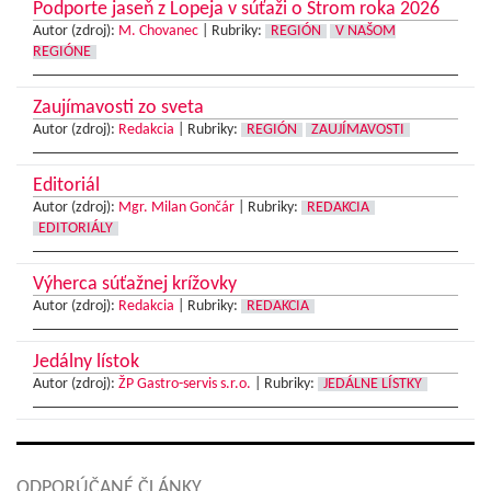
Podporte jaseň z Lopeja v súťaži o Strom roka 2026
Autor (zdroj):
M. Chovanec
|
Rubriky:
REGIÓN
V NAŠOM
REGIÓNE
Zaujímavosti zo sveta
Autor (zdroj):
Redakcia
|
Rubriky:
REGIÓN
ZAUJÍMAVOSTI
Editoriál
Autor (zdroj):
Mgr. Milan Gončár
|
Rubriky:
REDAKCIA
EDITORIÁLY
Výherca súťažnej krížovky
Autor (zdroj):
Redakcia
|
Rubriky:
REDAKCIA
Jedálny lístok
Autor (zdroj):
ŽP Gastro-servis s.r.o.
|
Rubriky:
JEDÁLNE LÍSTKY
ODPORÚČANÉ ČLÁNKY