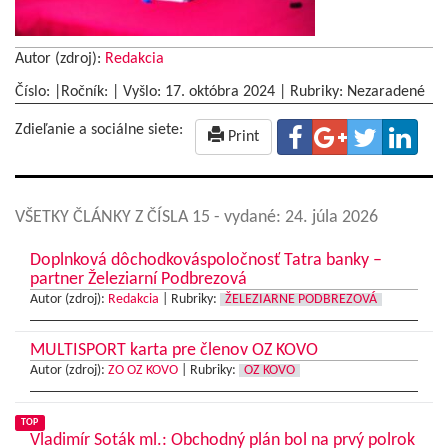
Autor (zdroj):
Redakcia
Číslo: |Ročník: | Vyšlo:
17. októbra 2024
|
Rubriky: Nezaradené
Zdieľanie a sociálne siete:
Print
VŠETKY ČLÁNKY Z ČÍSLA 15
- vydané: 24. júla 2026
Doplnková dôchodkováspoločnosť Tatra banky –
partner Železiarní Podbrezová
Autor (zdroj):
Redakcia
|
Rubriky:
ŽELEZIARNE PODBREZOVÁ
MULTISPORT karta pre členov OZ KOVO
Autor (zdroj):
ZO OZ KOVO
|
Rubriky:
OZ KOVO
TOP
Vladimír Soták ml.: Obchodný plán bol na prvý polrok