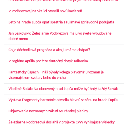
Stredoškolskú etapu zavŕšili maturitou a prijatím do rodiny železiarov
V Podbrezovej na Skalici otvorili novú kaviareň
Leto na hrade Ľupča opäť spestria zaujímavé sprievodné podujatia
Ján Leskovský: Železiarne Podbrezová majú vo svete vybudované
dobré meno
Čo je dôchodková prognóza a ako ju máme chápať?
V regióne Apúlia pocítite skutočný dotyk Talianska
Fantastický úspech – náš bývalý kolega Slavomír Brozman je
vicemajstrom sveta v behu do vrchu
Vladimír Soták: Na obnovený hrad Ľupča môže byť hrdý každý Slovák
Výstava Fragmenty harmónie otvorila hlavnú sezónu na hrade Ľupča
Objavovanie neznámych zákutí Muránskej planiny
Železiarne Podbrezová dosiahli v projekte CPW vynikajúce výsledky