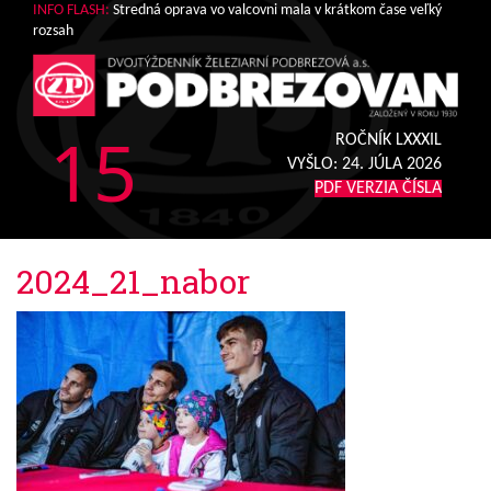
INFO FLASH:
Stredná oprava vo valcovni mala v krátkom čase veľký
rozsah
15
ROČNÍK LXXXIL
VYŠLO:
24. JÚLA 2026
PDF VERZIA ČÍSLA
2024_21_nabor