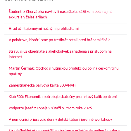
Študenti z Chorvátska navštívili našu školu, zážitkom bola najmä
exkurzia v železiarňach
Hrad ožil tajomnými nočnými prehliadkami
V pohárovej histórii sme po tretíkrát ostali pred bránami finále
Stravu si už objednáte z akéhokoľvek zariadenia s prístupom na
internet
Martin Čermák: Obchod s hutníckou produkciou bol na českom trhu
opatrný
Zamestnanecká palivová karta SLOVNAFT
Klub 500: Ekonomika potrebuje skutočný prorastový balík opatrení
Podporte jaseň z Lopeja v súťaži o Strom roka 2026
V nemocnici pripravujú denný detský tábor i jesenné workshopy