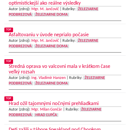
optimistickejší ako reálne výsledky
Autor (zdroj):
Mgr. M. Jančovič
|
Rubriky:
ŽELEZIARNE
PODBREZOVÁ
ŽELEZIARNE DOMA
TOP
Asfaltovaniu v úvode neprialo počasie
Autor (zdroj):
Mgr. M. Jančovič
|
Rubriky:
ŽELEZIARNE
PODBREZOVÁ
ŽELEZIARNE DOMA
TOP
Stredná oprava vo valcovni mala v krátkom čase
veľký rozsah
Autor (zdroj):
Ing. Vladimír Hanzen
|
Rubriky:
ŽELEZIARNE
PODBREZOVÁ
ŽELEZIARNE DOMA
TOP
Hrad ožil tajomnými nočnými prehliadkami
Autor (zdroj):
Mgr. Milan Gončár
|
Rubriky:
ŽELEZIARNE
PODBREZOVÁ
HRAD ĽUPČA
Deti zažili v tábore Speakland pod Chopkom