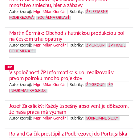
množstvo smiechu, hier a zábavy
Autor (zdroj):
Mgr. Milan Gončár
|
Rubriky:
ŽELEZIARNE
PODBREZOVÁ
SOCIÁLNA OBLASŤ
Martin Čermák: Obchod s hutníckou produkciou bol
na českom trhu opatrný
Autor (zdroj):
Mgr. Milan Gončár
|
Rubriky:
ŽP GROUP
ŽP TRADE
BOHEMIA A.S.
TOP
V spoločnosti ŽP Informatika s.r.o. realizovali v
prvom polroku mnoho projektov
Autor (zdroj):
Mgr. Milan Gončár
|
Rubriky:
ŽP GROUP
ŽP
INFORMATIKA S.R.O.
Jozef Zákalický: Každý úspešný absolvent je dôkazom,
že naša práca má význam
Autor (zdroj):
Mgr. Milan Gončár
|
Rubriky:
SÚKROMNÉ ŠKOLY
Roland Galčík prestúpil z Podbrezovej do Portugalska