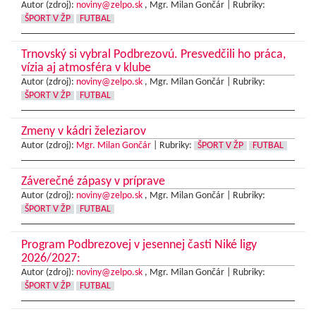
Autor (zdroj):
noviny@zelpo.sk
, Mgr. Milan Gončár |
Rubriky:
ŠPORT V ŽP
FUTBAL
Trnovský si vybral Podbrezovú. Presvedčili ho práca,
vízia aj atmosféra v klube
Autor (zdroj):
noviny@zelpo.sk
, Mgr. Milan Gončár |
Rubriky:
ŠPORT V ŽP
FUTBAL
Zmeny v kádri železiarov
Autor (zdroj):
Mgr. Milan Gončár
|
Rubriky:
ŠPORT V ŽP
FUTBAL
Záverečné zápasy v príprave
Autor (zdroj):
noviny@zelpo.sk
, Mgr. Milan Gončár |
Rubriky:
ŠPORT V ŽP
FUTBAL
Program Podbrezovej v jesennej časti Niké ligy
2026/2027:
Autor (zdroj):
noviny@zelpo.sk
, Mgr. Milan Gončár |
Rubriky:
ŠPORT V ŽP
FUTBAL