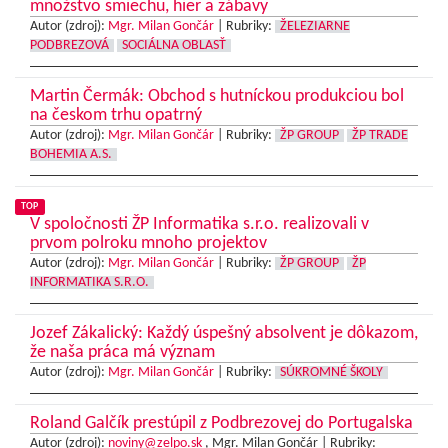
množstvo smiechu, hier a zábavy
Autor (zdroj):
Mgr. Milan Gončár
|
Rubriky:
ŽELEZIARNE
PODBREZOVÁ
SOCIÁLNA OBLASŤ
Martin Čermák: Obchod s hutníckou produkciou bol
na českom trhu opatrný
Autor (zdroj):
Mgr. Milan Gončár
|
Rubriky:
ŽP GROUP
ŽP TRADE
BOHEMIA A.S.
TOP
V spoločnosti ŽP Informatika s.r.o. realizovali v
prvom polroku mnoho projektov
Autor (zdroj):
Mgr. Milan Gončár
|
Rubriky:
ŽP GROUP
ŽP
INFORMATIKA S.R.O.
Jozef Zákalický: Každý úspešný absolvent je dôkazom,
že naša práca má význam
Autor (zdroj):
Mgr. Milan Gončár
|
Rubriky:
SÚKROMNÉ ŠKOLY
Roland Galčík prestúpil z Podbrezovej do Portugalska
Autor (zdroj):
noviny@zelpo.sk
, Mgr. Milan Gončár |
Rubriky: