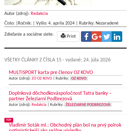
Autor (zdroj):
Redakcia
Číslo: |Ročník: | Vyšlo:
4. apríla 2024
|
Rubriky: Nezaradené
Zdieľanie a sociálne siete:
Print
VŠETKY ČLÁNKY Z ČÍSLA 15
- vydané: 24. júla 2026
MULTISPORT karta pre členov OZ KOVO
Autor (zdroj):
ZO OZ KOVO
|
Rubriky:
OZ KOVO
Doplnková dôchodkováspoločnosť Tatra banky –
partner Železiarní Podbrezová
Autor (zdroj):
Redakcia
|
Rubriky:
ŽELEZIARNE PODBREZOVÁ
TOP
Vladimír Soták ml.: Obchodný plán bol na prvý polrok
optimistickejší ako reálne výsledky