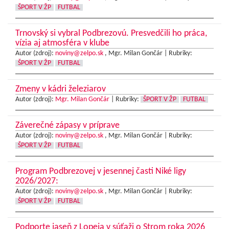
ŠPORT V ŽP
FUTBAL
Trnovský si vybral Podbrezovú. Presvedčili ho práca,
vízia aj atmosféra v klube
Autor (zdroj):
noviny@zelpo.sk
, Mgr. Milan Gončár |
Rubriky:
ŠPORT V ŽP
FUTBAL
Zmeny v kádri železiarov
Autor (zdroj):
Mgr. Milan Gončár
|
Rubriky:
ŠPORT V ŽP
FUTBAL
Záverečné zápasy v príprave
Autor (zdroj):
noviny@zelpo.sk
, Mgr. Milan Gončár |
Rubriky:
ŠPORT V ŽP
FUTBAL
Program Podbrezovej v jesennej časti Niké ligy
2026/2027:
Autor (zdroj):
noviny@zelpo.sk
, Mgr. Milan Gončár |
Rubriky:
ŠPORT V ŽP
FUTBAL
Podporte jaseň z Lopeja v súťaži o Strom roka 2026