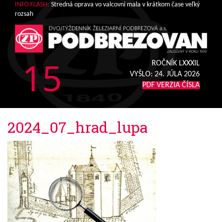
INFO FLASH:
Stredná oprava vo valcovni mala v krátkom čase veľký
rozsah
15
ROČNÍK LXXXIL
VYŠLO:
24. JÚLA 2026
PDF VERZIA ČÍSLA
2024_07_hrad_lupa