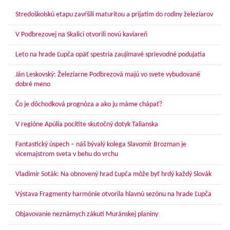
Stredoškolskú etapu zavŕšili maturitou a prijatím do rodiny železiarov
V Podbrezovej na Skalici otvorili novú kaviareň
Leto na hrade Ľupča opäť spestria zaujímavé sprievodné podujatia
Ján Leskovský: Železiarne Podbrezová majú vo svete vybudované
dobré meno
Čo je dôchodková prognóza a ako ju máme chápať?
V regióne Apúlia pocítite skutočný dotyk Talianska
Fantastický úspech – náš bývalý kolega Slavomír Brozman je
vicemajstrom sveta v behu do vrchu
Vladimír Soták: Na obnovený hrad Ľupča môže byť hrdý každý Slovák
Výstava Fragmenty harmónie otvorila hlavnú sezónu na hrade Ľupča
Objavovanie neznámych zákutí Muránskej planiny