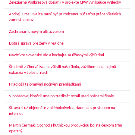
Železiarne Podbrezová dosiahli v projekte CPW vynikajúce výsledky
Andrej Jursa: Kvalita musí byť prirodzenou súčasťou práce všetkých
zamestnancov
Záchranári s novým ultrazvukom
Dobrá správa pre ženy v regióne
Navštívte slovenské Rio a kochajte sa úžasnými výhľadmi
Študenti z Chorvátska navštívili našu školu, zážitkom bola najmä
exkurzia v železiarňach
Hrad ožil tajomnými nočnými prehliadkami
V pohárovej histórii sme po tretíkrát ostali pred bránami finále
Stravu si už objednáte z akéhokoľvek zariadenia s prístupom na
internet
Martin Čermák: Obchod s hutníckou produkciou bol na českom trhu
opatrný