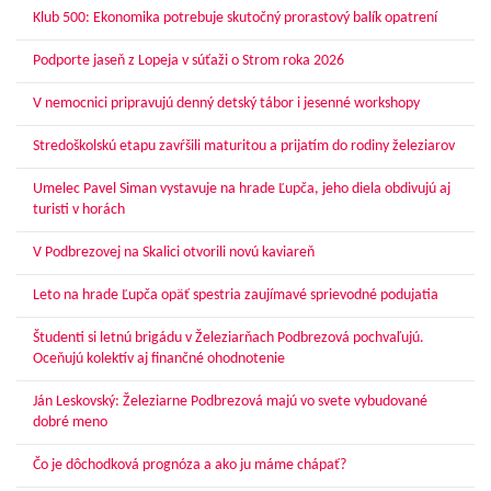
Klub 500: Ekonomika potrebuje skutočný prorastový balík opatrení
Podporte jaseň z Lopeja v súťaži o Strom roka 2026
V nemocnici pripravujú denný detský tábor i jesenné workshopy
Stredoškolskú etapu zavŕšili maturitou a prijatím do rodiny železiarov
Umelec Pavel Siman vystavuje na hrade Ľupča, jeho diela obdivujú aj
turisti v horách
V Podbrezovej na Skalici otvorili novú kaviareň
Leto na hrade Ľupča opäť spestria zaujímavé sprievodné podujatia
Študenti si letnú brigádu v Železiarňach Podbrezová pochvaľujú.
Oceňujú kolektív aj finančné ohodnotenie
Ján Leskovský: Železiarne Podbrezová majú vo svete vybudované
dobré meno
Čo je dôchodková prognóza a ako ju máme chápať?