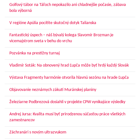
Golfový tábor na Táľoch nepokazilo ani chladnejšie počasie, zábava
bola výborná
V regióne Apúlia pocítite skutočný dotyk Talianska
Fantastický úspech – náš bývalý kolega Slavomír Brozman je
vicemajstrom sveta v behu do vrchu
Pozvánka na prestížny turnaj
Vladimír Soták: Na obnovený hrad Ľupča môže byť hrdý každý Slovák
Výstava Fragmenty harmónie otvorila hlavnú sezónu na hrade Ľupča
Objavovanie neznámych zákutí Muránskej planiny
Železiarne Podbrezová dosiahli v projekte CPW vynikajúce výsledky
Andrej Jursa: Kvalita musí byť prirodzenou súčasťou práce všetkých
zamestnancov
Záchranári s novým ultrazvukom