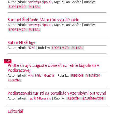
Autor (zdroj):
noviny@zelpo.sk
, Mgr. Milan Gončár |
Rubriky:
ŠPORT V ŽP
FUTBAL
Samuel Štefánik: Mám rád vysoké ciele
Autor (zdroj):
noviny@zelpo.sk
, Mgr. Milan Gončár |
Rubriky:
ŠPORT V ŽP
FUTBAL
Súhrn NIKÉ ligy
Autor (zdroj):
FK ŽP
|
Rubriky:
ŠPORT V ŽP
FUTBAL
TOP
Príďte sa aj v auguste osviežiť na letné kúpalisko v
Podbrezovej
Autor (zdroj):
Mgr. Milan Gončár
|
Rubriky:
REGIÓN
V NAŠOM
REGIÓNE
Podbrezovskí turisti na potulkách Azorskými ostrovmi
Autor (zdroj):
Ing. P. Mlynarčík
|
Rubriky:
REGIÓN
ZAUJÍMAVOSTI
Editoriál