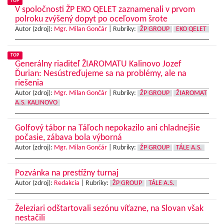
TOP
V spoločnosti ŽP EKO QELET zaznamenali v prvom
polroku zvýšený dopyt po oceľovom šrote
Autor (zdroj):
Mgr. Milan Gončár
|
Rubriky:
ŽP GROUP
EKO QELET
TOP
Generálny riaditeľ ŽIAROMATU Kalinovo Jozef
Ďurian: Nesústreďujeme sa na problémy, ale na
riešenia
Autor (zdroj):
Mgr. Milan Gončár
|
Rubriky:
ŽP GROUP
ŽIAROMAT
A.S. KALINOVO
Golfový tábor na Táľoch nepokazilo ani chladnejšie
počasie, zábava bola výborná
Autor (zdroj):
Mgr. Milan Gončár
|
Rubriky:
ŽP GROUP
TÁLE A.S.
Pozvánka na prestížny turnaj
Autor (zdroj):
Redakcia
|
Rubriky:
ŽP GROUP
TÁLE A.S.
Železiari odštartovali sezónu víťazne, na Slovan však
nestačili