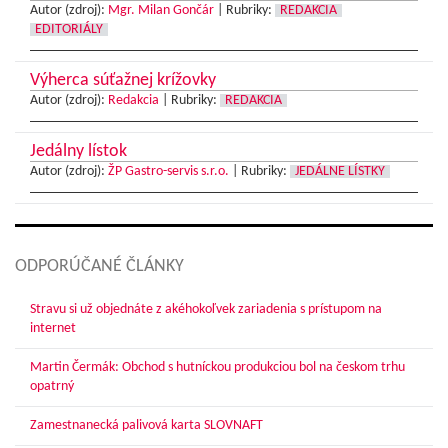
Autor (zdroj):
Mgr. Milan Gončár
|
Rubriky:
REDAKCIA
EDITORIÁLY
Výherca súťažnej krížovky
Autor (zdroj):
Redakcia
|
Rubriky:
REDAKCIA
Jedálny lístok
Autor (zdroj):
ŽP Gastro-servis s.r.o.
|
Rubriky:
JEDÁLNE LÍSTKY
ODPORÚČANÉ ČLÁNKY
Stravu si už objednáte z akéhokoľvek zariadenia s prístupom na
internet
Martin Čermák: Obchod s hutníckou produkciou bol na českom trhu
opatrný
Zamestnanecká palivová karta SLOVNAFT