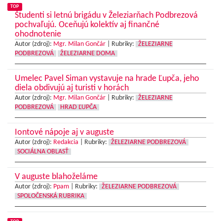
TOP
Študenti si letnú brigádu v Železiarňach Podbrezová
pochvaľujú. Oceňujú kolektív aj finančné
ohodnotenie
Autor (zdroj):
Mgr. Milan Gončár
|
Rubriky:
ŽELEZIARNE
PODBREZOVÁ
ŽELEZIARNE DOMA
Umelec Pavel Siman vystavuje na hrade Ľupča, jeho
diela obdivujú aj turisti v horách
Autor (zdroj):
Mgr. Milan Gončár
|
Rubriky:
ŽELEZIARNE
PODBREZOVÁ
HRAD ĽUPČA
Iontové nápoje aj v auguste
Autor (zdroj):
Redakcia
|
Rubriky:
ŽELEZIARNE PODBREZOVÁ
SOCIÁLNA OBLASŤ
V auguste blahoželáme
Autor (zdroj):
Ppam
|
Rubriky:
ŽELEZIARNE PODBREZOVÁ
SPOLOČENSKÁ RUBRIKA