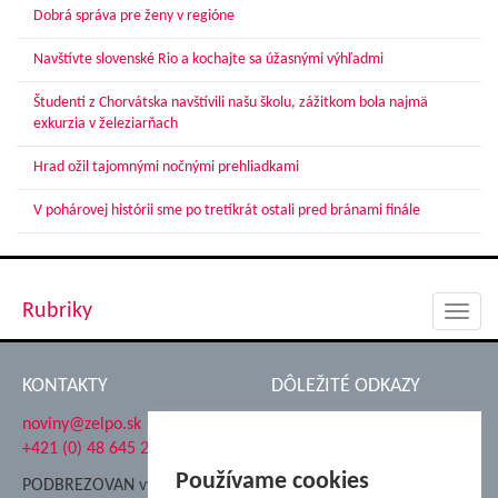
Dobrá správa pre ženy v regióne
Navštívte slovenské Rio a kochajte sa úžasnými výhľadmi
Študenti z Chorvátska navštívili našu školu, zážitkom bola najmä
exkurzia v železiarňach
Hrad ožil tajomnými nočnými prehliadkami
V pohárovej histórii sme po tretíkrát ostali pred bránami finále
Rubriky
Toggl
navig
KONTAKTY
DÔLEŽITÉ ODKAZY
noviny@zelpo.sk
Hrad Ľupča
+421 (0) 48 645 2711
Súkromná spojená škola ŽP
Nadácia Železiarne
Používame cookies
PODBREZOVAN vydáva