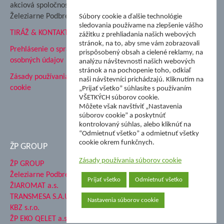
Podbrezová
akciová spoločnosť
Hutnícke múzeum
Železiarne Podbrezová
Súbory cookie a ďalšie technológie
ŽP Informatika s.r.o.
sledovania používame na zlepšenie vášho
TIRÁŽ & KONTAKT
ŠK Železiarne Podbrezová
zážitku z prehliadania našich webových
stránok, na to, aby sme vám zobrazovali
Tále a.s.
Prehlásenie o spracovaní
prispôsobený obsah a cielené reklamy, na
osobných údajov
analýzu návštevnosti našich webových
stránok a na pochopenie toho, odkiaľ
Zásady používania súborov
naši návštevníci prichádzajú. Kliknutím na
cookie
„Prijať všetko” súhlasíte s používaním
VŠETKÝCH súborov cookie.
Môžete však navštíviť „Nastavenia
súborov cookie” a poskytnúť
kontrolovaný súhlas, alebo kliknúť na
“Odmietnuť všetko” a odmietnuť všetky
cookie okrem funkčnych.
ŽP GROUP
Zásady používania súborov cookie
ŽP GROUP
Železiarne Podbrezová a.s.
Prijať všetko
Odmietnuť všetko
ŽIAROMAT a.s.
TRANSMESA S.A.U.
Nastavenia súborov cookie
KBZ s.r.o.
ŽP EKO QELET a.s.