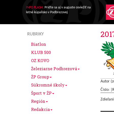
INFO FLASH:
Príďte sa aj v auguste osviežiť na
letné kúpalisko v Podbrezovej
201
RUBRIKY
Biatlon
KLUB 500
OZ KOVO
Železiarne Podbrezová
ŽP Group
Autor (z
Súkromné školy
Číslo: |
Šport v ŽP
Zdieľani
Región
Redakcia