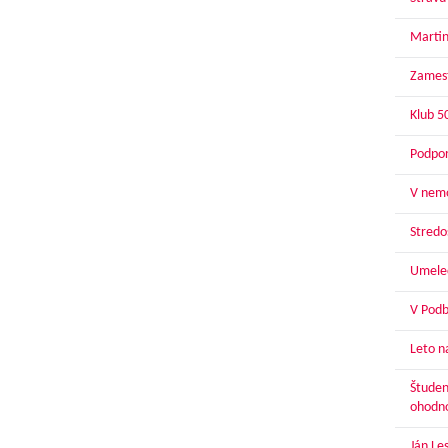
Martin
Zamest
Klub 5
Podpor
V nemo
Stredoš
Umelec
V Podbr
Leto n
Študen
ohodn
Ján Le