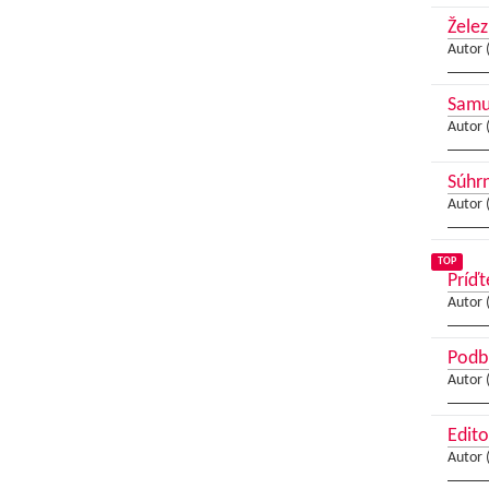
Želez
Autor 
Samue
Autor 
Súhrn
Autor 
TOP
Príďt
Autor 
Podbr
Autor 
Edito
Autor 