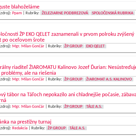
guste blahoželáme
(zdroj):
Ppam
|
Rubriky:
ŽELEZIARNE PODBREZOVÁ
SPOLOČENSKÁ RUBRIKA
oločnosti ŽP EKO QELET zaznamenali v prvom polroku zvýšený
t po oceľovom šrote
(zdroj):
Mgr. Milan Gončár
|
Rubriky:
ŽP GROUP
EKO QELET
rálny riaditeľ ŽIAROMATU Kalinovo Jozef Ďurian: Nesústreďu
 problémy, ale na riešenia
(zdroj):
Mgr. Milan Gončár
|
Rubriky:
ŽP GROUP
ŽIAROMAT A.S. KALINOVO
vý tábor na Táľoch nepokazilo ani chladnejšie počasie, zábav
rná
(zdroj):
Mgr. Milan Gončár
|
Rubriky:
ŽP GROUP
TÁLE A.S.
nka na prestížny turnaj
(zdroj):
Redakcia
|
Rubriky:
ŽP GROUP
TÁLE A.S.