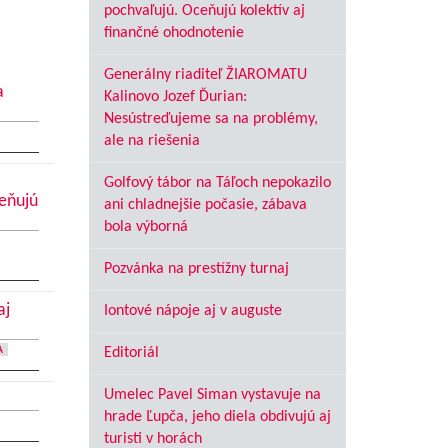
pochvaľujú. Oceňujú kolektív aj
finančné ohodnotenie
Generálny riaditeľ ŽIAROMATU
a
Kalinovo Jozef Ďurian:
Nesústreďujeme sa na problémy,
ale na riešenia
Golfový tábor na Táľoch nepokazilo
ceňujú
ani chladnejšie počasie, zábava
bola výborná
Pozvánka na prestížny turnaj
aj
Iontové nápoje aj v auguste
A
Editoriál
Umelec Pavel Siman vystavuje na
hrade Ľupča, jeho diela obdivujú aj
turisti v horách