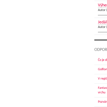
Výher
Autor 
Jedál
Autor 
ODPOR
Čo je 
Golfov
V regi
Fantas
vrchu
Pozván