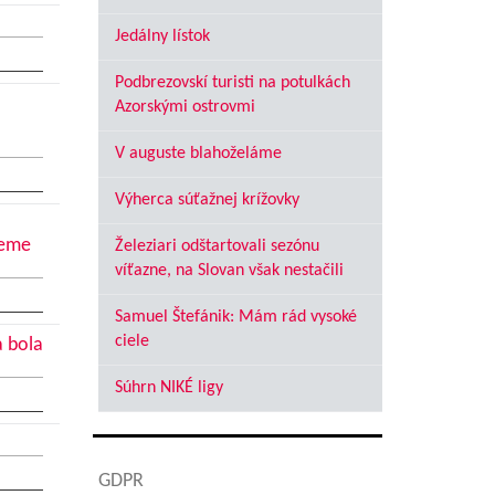
Jedálny lístok
Podbrezovskí turisti na potulkách
Azorskými ostrovmi
V auguste blahoželáme
Výherca súťažnej krížovky
jeme
Železiari odštartovali sezónu
víťazne, na Slovan však nestačili
Samuel Štefánik: Mám rád vysoké
ciele
a bola
Súhrn NIKÉ ligy
GDPR