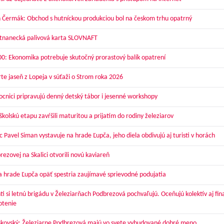
 Čermák: Obchod s hutníckou produkciou bol na českom trhu opatrný
nanecká palivová karta SLOVNAFT
00: Ekonomika potrebuje skutočný prorastový balík opatrení
te jaseň z Lopeja v súťaži o Strom roka 2026
cnici pripravujú denný detský tábor i jesenné workshopy
kolskú etapu zavŕšili maturitou a prijatím do rodiny železiarov
 Pavel Siman vystavuje na hrade Ľupča, jeho diela obdivujú aj turisti v horách
ezovej na Skalici otvorili novú kaviareň
a hrade Ľupča opäť spestria zaujímavé sprievodné podujatia
ti si letnú brigádu v Železiarňach Podbrezová pochvaľujú. Oceňujú kolektív aj fi
otenie
skovský: Železiarne Podbrezová majú vo svete vybudované dobré meno