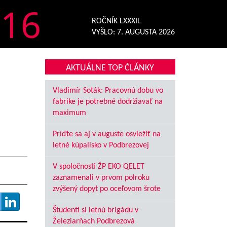
16
ROČNÍK LXXXIL
VYŠLO:
7. AUGUSTA 2026
AKTUÁLNE TOP ČLÁNKY
Vladimír Soták: Pracovnú dobu vo
fabrike je potrebné dodržiavať na
maximum
Príďte sa aj v auguste osviežiť na
letné kúpalisko v Podbrezovej
V spoločnosti ŽP EKO QELET
zaznamenali v prvom polroku
zvýšený dopyt po oceľovom šrote
Študenti si letnú brigádu v
Železiarňach Podbrezová