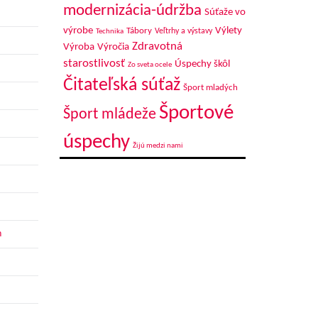
modernizácia-údržba
Súťaže vo
výrobe
Výlety
Tábory
Veľtrhy a výstavy
Technika
Zdravotná
Výroba
Výročia
starostlivosť
Úspechy škôl
Zo sveta ocele
Čitateľská súťaž
Šport mladých
Športové
Šport mládeže
úspechy
Žijú medzi nami
h