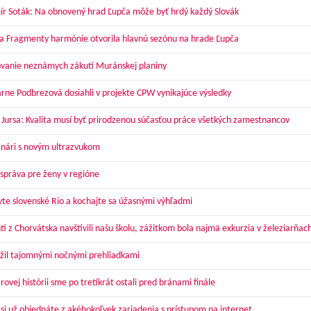
ír Soták: Na obnovený hrad Ľupča môže byť hrdý každý Slovák
a Fragmenty harmónie otvorila hlavnú sezónu na hrade Ľupča
vanie neznámych zákutí Muránskej planiny
arne Podbrezová dosiahli v projekte CPW vynikajúce výsledky
 Jursa: Kvalita musí byť prirodzenou súčasťou práce všetkých zamestnancov
nári s novým ultrazvukom
správa pre ženy v regióne
vte slovenské Rio a kochajte sa úžasnými výhľadmi
ti z Chorvátska navštívili našu školu, zážitkom bola najmä exkurzia v železiarňac
žil tajomnými nočnými prehliadkami
ovej histórii sme po tretíkrát ostali pred bránami finále
 si už objednáte z akéhokoľvek zariadenia s prístupom na internet