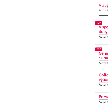
V au
Autor 
TOP
V sp
dopy
Autor 
TOP
Gene
sa na
Autor 
Golfo
výbo
Autor 
Pozvá
Autor 