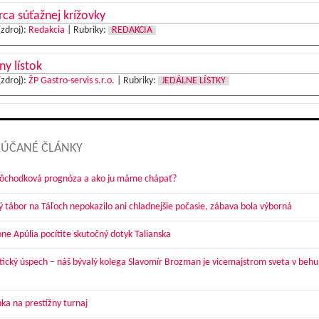
ca súťažnej krížovky
(zdroj):
Redakcia
|
Rubriky:
REDAKCIA
ny lístok
(zdroj):
ŽP Gastro-servis s.r.o.
|
Rubriky:
JEDÁLNE LÍSTKY
ÚČANÉ ČLÁNKY
dôchodková prognóza a ako ju máme chápať?
ý tábor na Táľoch nepokazilo ani chladnejšie počasie, zábava bola výborná
óne Apúlia pocítite skutočný dotyk Talianska
tický úspech – náš bývalý kolega Slavomír Brozman je vicemajstrom sveta v behu
ka na prestížny turnaj