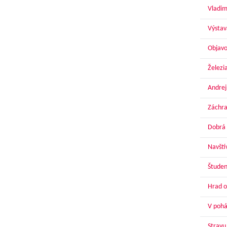
Vladim
Výstav
Objavo
Železi
Andrej
Záchra
Dobrá 
Navští
Študen
Hrad o
V pohár
Stravu