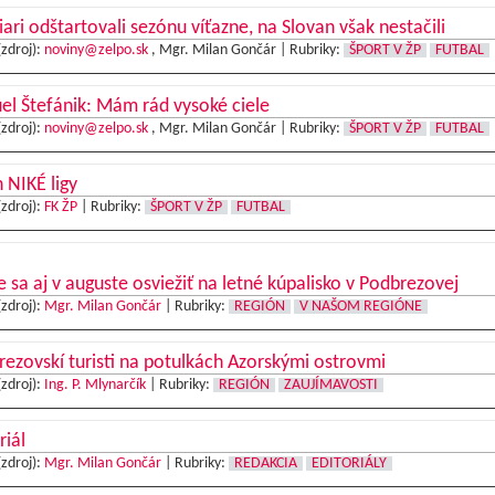
iari odštartovali sezónu víťazne, na Slovan však nestačili
(zdroj):
noviny@zelpo.sk
, Mgr. Milan Gončár |
Rubriky:
ŠPORT V ŽP
FUTBAL
l Štefánik: Mám rád vysoké ciele
(zdroj):
noviny@zelpo.sk
, Mgr. Milan Gončár |
Rubriky:
ŠPORT V ŽP
FUTBAL
 NIKÉ ligy
(zdroj):
FK ŽP
|
Rubriky:
ŠPORT V ŽP
FUTBAL
e sa aj v auguste osviežiť na letné kúpalisko v Podbrezovej
(zdroj):
Mgr. Milan Gončár
|
Rubriky:
REGIÓN
V NAŠOM REGIÓNE
ezovskí turisti na potulkách Azorskými ostrovmi
(zdroj):
Ing. P. Mlynarčík
|
Rubriky:
REGIÓN
ZAUJÍMAVOSTI
riál
(zdroj):
Mgr. Milan Gončár
|
Rubriky:
REDAKCIA
EDITORIÁLY