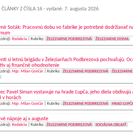
 ČLÁNKY Z ČÍSLA 16
- vydané: 7. augusta 2026
mír Soták: Pracovnú dobu vo fabrike je potrebné dodržiavať n
imum
(zdroj):
Redakcia
|
Rubriky:
ŽELEZIARNE PODBREZOVÁ
ŽELEZIARNE DOMA
nti si letnú brigádu v Železiarňach Podbrezová pochvaľujú. O
tív aj finančné ohodnotenie
(zdroj):
Mgr. Milan Gončár
|
Rubriky:
ŽELEZIARNE PODBREZOVÁ
ŽELEZIARNE
c Pavel Siman vystavuje na hrade Ľupča, jeho diela obdivujú 
ti v horách
(zdroj):
Mgr. Milan Gončár
|
Rubriky:
ŽELEZIARNE PODBREZOVÁ
HRAD ĽUPČ
vé nápoje aj v auguste
(zdroj):
Redakcia
|
Rubriky:
ŽELEZIARNE PODBREZOVÁ
SOCIÁLNA OBLASŤ