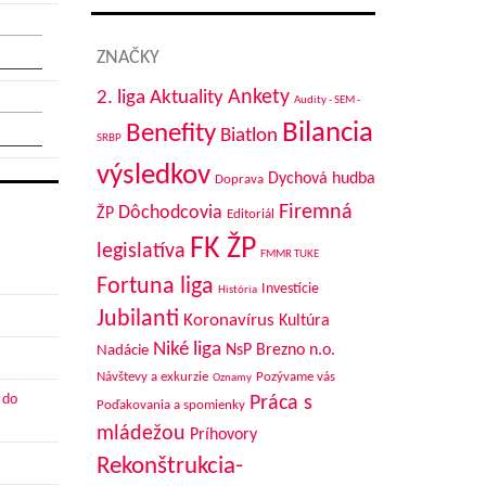
ZNAČKY
Aktuality
Ankety
2. liga
Audity - SEM -
Bilancia
Benefity
Biatlon
SRBP
výsledkov
Dychová hudba
Doprava
Firemná
Dôchodcovia
ŽP
Editoriál
FK ŽP
legislatíva
FMMR TUKE
Fortuna liga
Investície
História
Jubilanti
Koronavírus
Kultúra
Niké liga
NsP Brezno n.o.
Nadácie
Návštevy a exkurzie
Pozývame vás
Oznamy
 do
Práca s
Poďakovania a spomienky
mládežou
Príhovory
Rekonštrukcia-