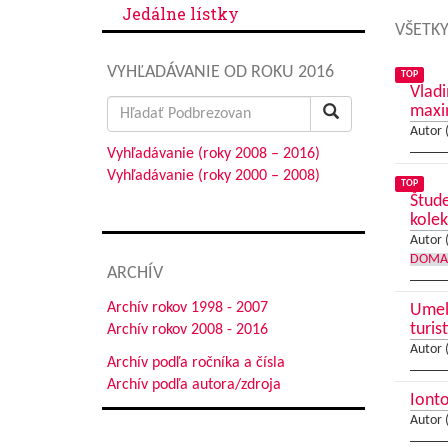
Jedálne lístky
VŠETKY
VYHĽADÁVANIE OD ROKU 2016
TOP
Vladi
Search
max
for:
Autor 
Vyhľadávanie (roky 2008 – 2016)
Vyhľadávanie (roky 2000 – 2008)
TOP
Štude
kolek
Autor 
DOMA
ARCHÍV
Archív rokov 1998 - 2007
Umele
turis
Archív rokov 2008 - 2016
Autor 
Archív podľa ročníka a čísla
Archív podľa autora/zdroja
Ionto
Autor 