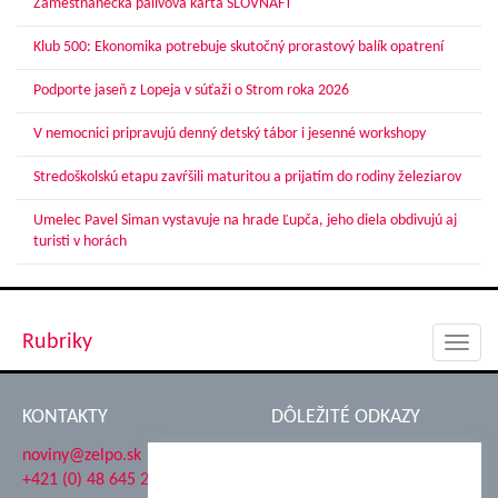
Zamestnanecká palivová karta SLOVNAFT
Klub 500: Ekonomika potrebuje skutočný prorastový balík opatrení
Podporte jaseň z Lopeja v súťaži o Strom roka 2026
V nemocnici pripravujú denný detský tábor i jesenné workshopy
Stredoškolskú etapu zavŕšili maturitou a prijatím do rodiny železiarov
Umelec Pavel Siman vystavuje na hrade Ľupča, jeho diela obdivujú aj
turisti v horách
Rubriky
Toggl
navig
KONTAKTY
DÔLEŽITÉ ODKAZY
noviny@zelpo.sk
Hrad Ľupča
+421 (0) 48 645 2711
Súkromná spojená škola ŽP