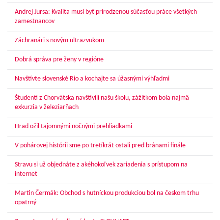
Andrej Jursa: Kvalita musí byť prirodzenou súčasťou práce všetkých
zamestnancov
Záchranári s novým ultrazvukom
Dobrá správa pre ženy v regióne
Navštívte slovenské Rio a kochajte sa úžasnými výhľadmi
Študenti z Chorvátska navštívili našu školu, zážitkom bola najmä
exkurzia v železiarňach
Hrad ožil tajomnými nočnými prehliadkami
V pohárovej histórii sme po tretíkrát ostali pred bránami finále
Stravu si už objednáte z akéhokoľvek zariadenia s prístupom na
internet
Martin Čermák: Obchod s hutníckou produkciou bol na českom trhu
opatrný