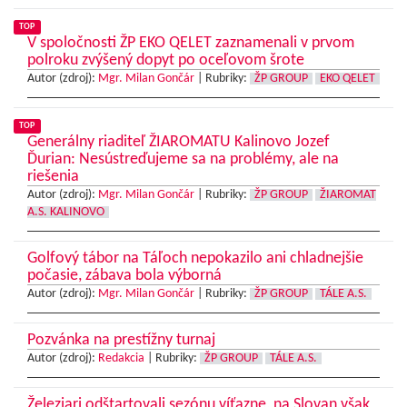
TOP
V spoločnosti ŽP EKO QELET zaznamenali v prvom
polroku zvýšený dopyt po oceľovom šrote
Autor (zdroj):
Mgr. Milan Gončár
|
Rubriky:
ŽP GROUP
EKO QELET
TOP
Generálny riaditeľ ŽIAROMATU Kalinovo Jozef
Ďurian: Nesústreďujeme sa na problémy, ale na
riešenia
Autor (zdroj):
Mgr. Milan Gončár
|
Rubriky:
ŽP GROUP
ŽIAROMAT
A.S. KALINOVO
Golfový tábor na Táľoch nepokazilo ani chladnejšie
počasie, zábava bola výborná
Autor (zdroj):
Mgr. Milan Gončár
|
Rubriky:
ŽP GROUP
TÁLE A.S.
Pozvánka na prestížny turnaj
Autor (zdroj):
Redakcia
|
Rubriky:
ŽP GROUP
TÁLE A.S.
Železiari odštartovali sezónu víťazne, na Slovan však