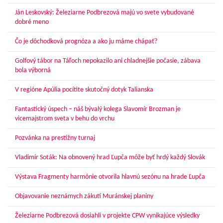
Ján Leskovský: Železiarne Podbrezová majú vo svete vybudované
dobré meno
Čo je dôchodková prognóza a ako ju máme chápať?
Golfový tábor na Táľoch nepokazilo ani chladnejšie počasie, zábava
bola výborná
V regióne Apúlia pocítite skutočný dotyk Talianska
Fantastický úspech – náš bývalý kolega Slavomír Brozman je
vicemajstrom sveta v behu do vrchu
Pozvánka na prestížny turnaj
Vladimír Soták: Na obnovený hrad Ľupča môže byť hrdý každý Slovák
Výstava Fragmenty harmónie otvorila hlavnú sezónu na hrade Ľupča
Objavovanie neznámych zákutí Muránskej planiny
Železiarne Podbrezová dosiahli v projekte CPW vynikajúce výsledky