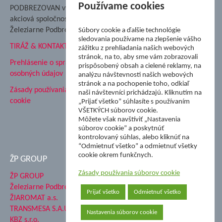
Nadácia Železiarne
Používame cookies
PODBREZOVAN vydáva
Podbrezová
akciová spoločnosť
Hutnícke múzeum
Železiarne Podbrezová
Súbory cookie a ďalšie technológie
ŽP Informatika s.r.o.
sledovania používame na zlepšenie vášho
TIRÁŽ & KONTAKT
ŠK Železiarne Podbrezová
zážitku z prehliadania našich webových
stránok, na to, aby sme vám zobrazovali
Tále a.s.
Prehlásenie o spracovaní
prispôsobený obsah a cielené reklamy, na
osobných údajov
analýzu návštevnosti našich webových
stránok a na pochopenie toho, odkiaľ
Zásady používania súborov
naši návštevníci prichádzajú. Kliknutím na
cookie
„Prijať všetko” súhlasíte s používaním
VŠETKÝCH súborov cookie.
Môžete však navštíviť „Nastavenia
súborov cookie” a poskytnúť
kontrolovaný súhlas, alebo kliknúť na
“Odmietnuť všetko” a odmietnuť všetky
cookie okrem funkčnych.
ŽP GROUP
Zásady používania súborov cookie
ŽP GROUP
Železiarne Podbrezová a.s.
Prijať všetko
Odmietnuť všetko
ŽIAROMAT a.s.
TRANSMESA S.A.U.
Nastavenia súborov cookie
KBZ s.r.o.