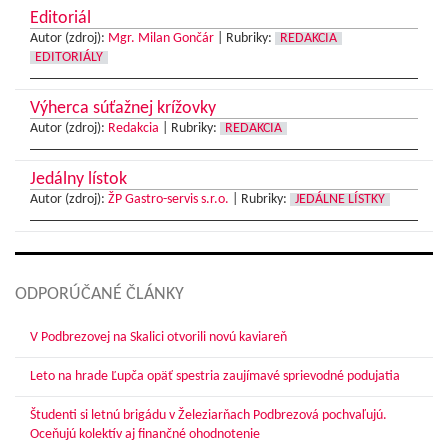
Editoriál
Autor (zdroj):
Mgr. Milan Gončár
|
Rubriky:
REDAKCIA
EDITORIÁLY
Výherca súťažnej krížovky
Autor (zdroj):
Redakcia
|
Rubriky:
REDAKCIA
Jedálny lístok
Autor (zdroj):
ŽP Gastro-servis s.r.o.
|
Rubriky:
JEDÁLNE LÍSTKY
ODPORÚČANÉ ČLÁNKY
V Podbrezovej na Skalici otvorili novú kaviareň
Leto na hrade Ľupča opäť spestria zaujímavé sprievodné podujatia
Študenti si letnú brigádu v Železiarňach Podbrezová pochvaľujú.
Oceňujú kolektív aj finančné ohodnotenie