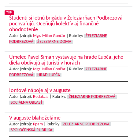
TOP
Študenti si letnú brigádu v Železiarňach Podbrezová
pochvaľujú. Oceňujú kolektív aj finančné
ohodnotenie
Autor (zdroj):
Mgr. Milan Gončár
|
Rubriky:
ŽELEZIARNE
PODBREZOVÁ
ŽELEZIARNE DOMA
Umelec Pavel Siman vystavuje na hrade Ľupča, jeho
diela obdivujú aj turisti v horách
Autor (zdroj):
Mgr. Milan Gončár
|
Rubriky:
ŽELEZIARNE
PODBREZOVÁ
HRAD ĽUPČA
Iontové nápoje aj v auguste
Autor (zdroj):
Redakcia
|
Rubriky:
ŽELEZIARNE PODBREZOVÁ
SOCIÁLNA OBLASŤ
V auguste blahoželáme
Autor (zdroj):
Ppam
|
Rubriky:
ŽELEZIARNE PODBREZOVÁ
SPOLOČENSKÁ RUBRIKA