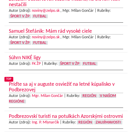
nestačili
Autor (zdroj):
noviny@zelpo.sk
, Mgr. Milan Gončár |
Rubriky:
ŠPORT V ŽP
FUTBAL
Samuel Štefánik: Mám rád vysoké ciele
Autor (zdroj):
noviny@zelpo.sk
, Mgr. Milan Gončár |
Rubriky:
ŠPORT V ŽP
FUTBAL
Súhrn NIKÉ ligy
Autor (zdroj):
FK ŽP
|
Rubriky:
ŠPORT V ŽP
FUTBAL
TOP
Príďte sa aj v auguste osviežiť na letné kúpalisko v
Podbrezovej
Autor (zdroj):
Mgr. Milan Gončár
|
Rubriky:
REGIÓN
V NAŠOM
REGIÓNE
Podbrezovskí turisti na potulkách Azorskými ostrovmi
Autor (zdroj):
Ing. P. Mlynarčík
|
Rubriky:
REGIÓN
ZAUJÍMAVOSTI