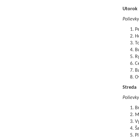
Utorok
Polievky
P
Ho
To
B
R
C
B
O
Streda
Polievky
B
Mo
Vy
Ša
P