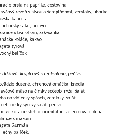
racie prsia na paprike, cestovina
ravčový rezeň s nivou a šampiňónmi, zemiaky, uhorka
užská kapusta
ndsorský šalát, pečivo
ezance s tvarohom, zakysanka
anácke koláče, kakao
ageta syrová
vocný balíček.
: držková, krupicová so zeleninou, pečivo.
ovädzie dusené, chrenová omáčka, knedľa
avčové mäso na čínsky spôsob, ryža, šalát
ba na vidiecky spôsob, zemiaky, šalát
rehronský syrový šalát, pečivo
nivé kuracie stehno orientálne, zeleninová obloha
úľance s makom
ageta Gurmán
iečny balíček.