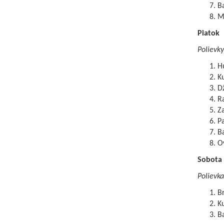
B
Ml
Piatok
Polievky
Hu
Ku
D
Ra
Za
P
B
O
Sobota
Polievka
Br
Ku
B