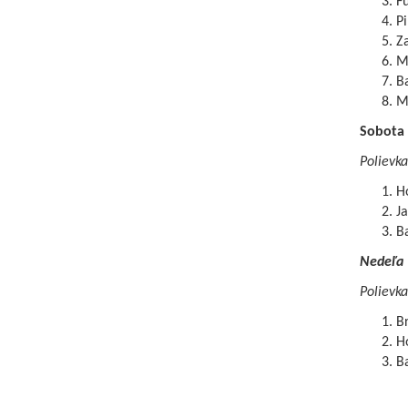
F
Pi
Z
Ma
B
Ml
Sobota
Polievka
Ho
Ja
B
Nedeľa
Polievka
B
H
B