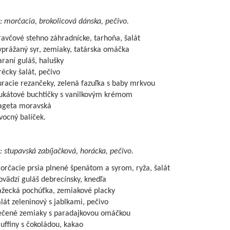
: morčacia, brokolicová dánska, pečivo.
avčové stehno záhradnícke, tarhoňa, šalát
yprážaný syr, zemiaky, tatárska omáčka
raní guláš, halušky
écky šalát, pečivo
racie rezančeky, zelená fazuľka s baby mrkvou
ukátové buchtičky s vanilkovým krémom
ageta moravská
vocný balíček.
: stupavská zabíjačková, horácka, pečivo.
rčacie prsia plnené špenátom a syrom, ryža, šalát
vädzí guláš debrecínsky, knedľa
ažecká pochúťka, zemiakové placky
lát zeleninový s jablkami, pečivo
ečené zemiaky s paradajkovou omáčkou
ffiny s čokoládou, kakao