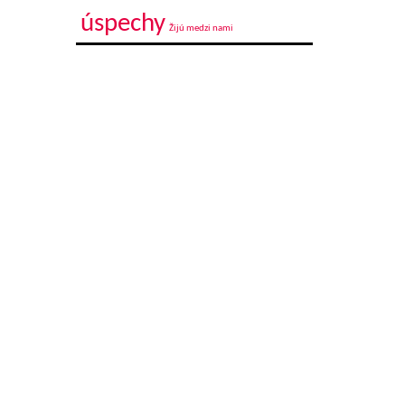
úspechy
Žijú medzi nami