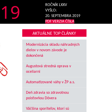
19
ROČNÍK LXXV
VYŠLO:
20. SEPTEMBRA 2019
PDF VERZIA ČÍSLA
AKTUÁLNE TOP ČLÁNKY
Modernizácia skladu náhradných
dielov v novom závode je
dokončená
Augustová stredná oprava v
oceliarni
Automatizované váhy v ŽP a.s.
Deň zdravia so zdravotnou
poisťovňou Dôvera
Väčšina sporiteľov, ktorí sú