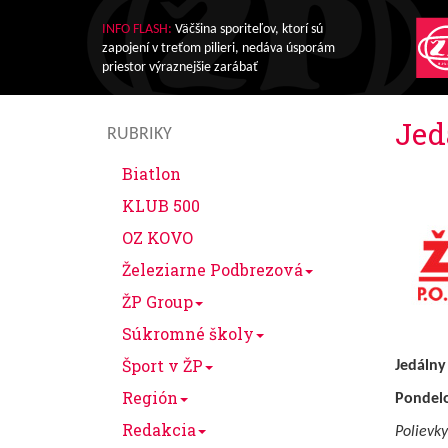
INFO FLASH:
Väčšina sporiteľov, ktorí sú
zapojení v treťom pilieri, nedáva úsporám
priestor výraznejšie zarábať
Jedá
RUBRIKY
Biatlon
KLUB 500
OZ KOVO
Železiarne Podbrezová
ŽP Group
Súkromné školy
Šport v ŽP
Jedálny 
Región
Pondel
Redakcia
Polievky