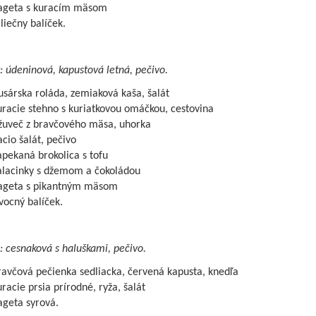
ageta s kuracím mäsom
iečny balíček.
: údeninová, kapustová letná, pečivo.
sárska roláda, zemiaková kaša, šalát
racie stehno s kuriatkovou omáčkou, cestovina
žuveč z bravčového mäsa, uhorka
cio šalát, pečivo
pekaná brokolica s tofu
alacinky s džemom a čokoládou
ageta s pikantným mäsom
vocný balíček.
: cesnaková s haluškami, pečivo.
avčová pečienka sedliacka, červená kapusta, knedľa
racie prsia prírodné, ryža, šalát
ageta syrová.