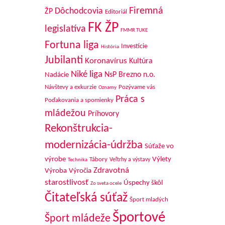
Firemná
Dôchodcovia
ŽP
Editoriál
FK ŽP
legislatíva
FMMR TUKE
Fortuna liga
Investície
História
Jubilanti
Koronavírus
Kultúra
Niké liga
NsP Brezno n.o.
Nadácie
Návštevy a exkurzie
Pozývame vás
Oznamy
Práca s
Poďakovania a spomienky
mládežou
Príhovory
Rekonštrukcia-
modernizácia-údržba
Súťaže vo
výrobe
Výlety
Tábory
Veľtrhy a výstavy
Technika
Zdravotná
Výroba
Výročia
starostlivosť
Úspechy škôl
Zo sveta ocele
Čitateľská súťaž
Šport mladých
Športové
Šport mládeže