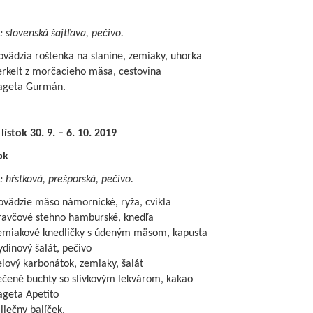
: slovenská šajtľava, pečivo.
vädzia roštenka na slanine, zemiaky, uhorka
erkelt z morčacieho mäsa, cestovina
ageta Gurmán.
lístok 30. 9. – 6. 10. 2019
ok
: hŕstková, prešporská, pečivo.
ovädzie mäso námornícké, ryža, cvikla
ravčové stehno hamburské, knedľa
emiakové knedličky s údeným mäsom, kapusta
dinový šalát, pečivo
lový karbonátok, zemiaky, šalát
ečené buchty so slivkovým lekvárom, kakao
ageta Apetito
iečny balíček.