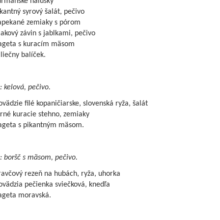
urmanské halušky
kantný syrový šalát, pečivo
apekané zemiaky s pórom
kový závin s jablkami, pečivo
ageta s kuracím mäsom
iečny balíček.
: kelová, pečivo.
vädzie filé kopaničiarske, slovenská ryža, šalát
rné kuracie stehno, zemiaky
ageta s pikantným mäsom.
: boršč s mäsom, pečivo.
ravčový rezeň na hubách, ryža, uhorka
ovädzia pečienka sviečková, knedľa
ageta moravská.