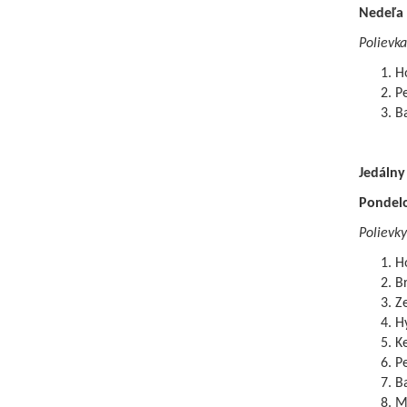
Nedeľa
Polievka
Ho
P
B
Jedálny 
Pondel
Polievky
H
B
Z
Hy
Ke
P
B
Ml