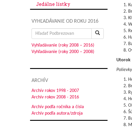
Jedálne lístky
Ku
B
Kl
VYHĽADÁVANIE OD ROKU 2016
Wi
R
Search
H
for:
B
Vyhľadávanie (roky 2008 – 2016)
O
Vyhľadávanie (roky 2000 – 2008)
Utorok
Polievky
H
ARCHÍV
Br
Archív rokov 1998 - 2007
Ry
Archív rokov 2008 - 2016
Ho
Oh
Archív podľa ročníka a čísla
Š
Archív podľa autora/zdroja
B
Ml