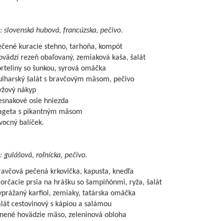
: slovenská hubová, francúzska, pečivo.
ečené kuracie stehno, tarhoňa, kompót
vädzí rezeň obaľovaný, zemiaková kaša, šalát
rteliny so šunkou, syrová omáčka
ulharský šalát s bravčovým mäsom, pečivo
yžový nákyp
esnakové osie hniezda
ageta s pikantným mäsom
vocný balíček.
: gulášová, roľnícka, pečivo.
ravčová pečená krkovička, kapusta, knedľa
rčacie prsia na hrášku so šampiňónmi, ryža, šalát
prážaný karfiol, zemiaky, tatárska omáčka
lát cestovinový s kápiou a salámou
lnené hovädzie mäso, zeleninová obloha