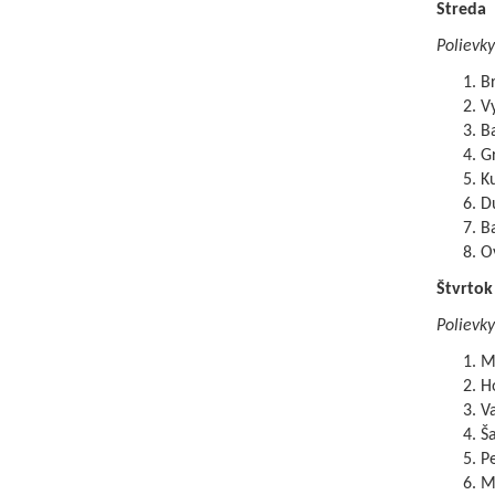
Streda
Polievky
Br
V
Ba
Gr
Ku
D
B
O
Štvrtok
Polievky
Mo
Ho
V
Ša
P
Mu