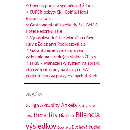
⭐ Ponuka práce v spoločnosti ŽP a.s.
⭐ SUPER pobyty Ski, Golf & Hotel
Resort-u Tále
⭐ Gastronomické špeciality Ski, Golf &
Hotel Resort-u Tále
⭐ Vysokokvalitné bezšvíkové oceľové
rúry z Železiarní Podbrezová a.s.
⭐ Garantujeme vysokú úroveň
vzdelania na stredných školách ŽP a.s.
⭐ FIRIS – Manažérsky systém na správu
úloh & komplexný nástroj pre SW
podporu správy poskytovaných služieb
ZNAČKY
Aktuality
Ankety
2. liga
Audity - SEM -
Bilancia
Benefity
Biatlon
SRBP
výsledkov
Dychová hudba
Doprava