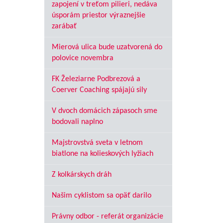
zapojení v treťom pilieri, nedáva
úsporám priestor výraznejšie
zarábať
Mierová ulica bude uzatvorená do
polovice novembra
FK Železiarne Podbrezová a
Coerver Coaching spájajú sily
V dvoch domácich zápasoch sme
bodovali naplno
Majstrovstvá sveta v letnom
biatlone na kolieskových lyžiach
Z kolkárskych dráh
Našim cyklistom sa opäť darilo
Právny odbor - referát organizácie