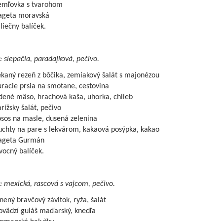
emľovka s tvarohom
ageta moravská
iečny balíček.
: slepačia, paradajková, pečivo.
kaný rezeň z bôčika, zemiakový šalát s majonézou
racie prsia na smotane, cestovina
dené mäso, hrachová kaša, uhorka, chlieb
rížsky šalát, pečivo
osos na masle, dusená zelenina
uchty na pare s lekvárom, kakaová posýpka, kakao
ageta Gurmán
vocný balíček.
: mexická, rascová s vajcom, pečivo.
nený bravčový závitok, ryža, šalát
ovädzí guláš maďarský, knedľa