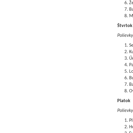
Ž
B
Ml
Štvrtok
Polievky
Se
Ku
Ú
Pa
L
B
B
O
Piatok
Polievky
Pl
H