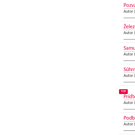
Pozvá
Autor 
Želez
Autor 
Samue
Autor 
Súhrn
Autor 
TOP
Príďt
Autor 
Podbr
Autor 