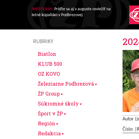
INFO FLASH:
Príďte sa aj v auguste osviežiť na
letné kúpalisko v Podbrezovej
202
RUBRIKY
Biatlon
KLUB 500
OZ KOVO
Železiarne Podbrezová
ŽP Group
Súkromné školy
Šport v ŽP
Autor (z
Región
Číslo: |
Redakcia