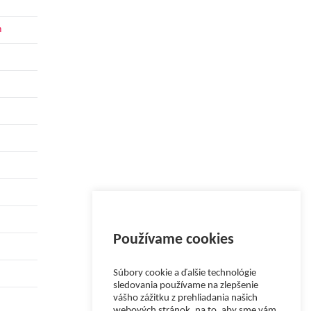
h
Používame cookies
Súbory cookie a ďalšie technológie
sledovania používame na zlepšenie
vášho zážitku z prehliadania našich
webových stránok, na to, aby sme vám