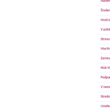
Navští
Študen
Hrad o
V pohár
Stravu
Martin
Zamest
Klub 5
Podpor
V nemo
Stredoš
Umelec