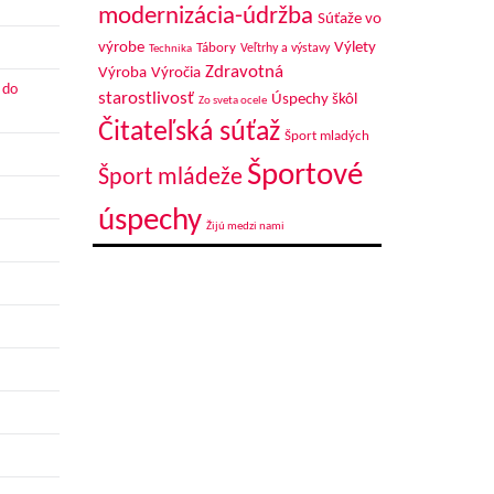
modernizácia-údržba
Súťaže vo
výrobe
Výlety
Tábory
Veľtrhy a výstavy
Technika
Zdravotná
Výroba
Výročia
 do
starostlivosť
Úspechy škôl
Zo sveta ocele
Čitateľská súťaž
Šport mladých
Športové
Šport mládeže
úspechy
Žijú medzi nami