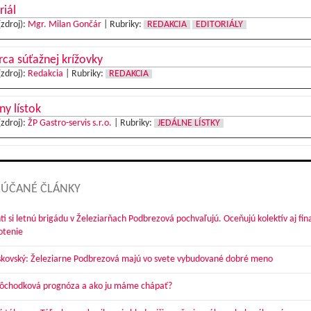
riál
(zdroj):
Mgr. Milan Gončár
|
Rubriky:
REDAKCIA
EDITORIÁLY
ca súťažnej krížovky
(zdroj):
Redakcia
|
Rubriky:
REDAKCIA
ny lístok
(zdroj):
ŽP Gastro-servis s.r.o.
|
Rubriky:
JEDÁLNE LÍSTKY
ÚČANÉ ČLÁNKY
ti si letnú brigádu v Železiarňach Podbrezová pochvaľujú. Oceňujú kolektív aj fi
otenie
skovský: Železiarne Podbrezová majú vo svete vybudované dobré meno
dôchodková prognóza a ako ju máme chápať?