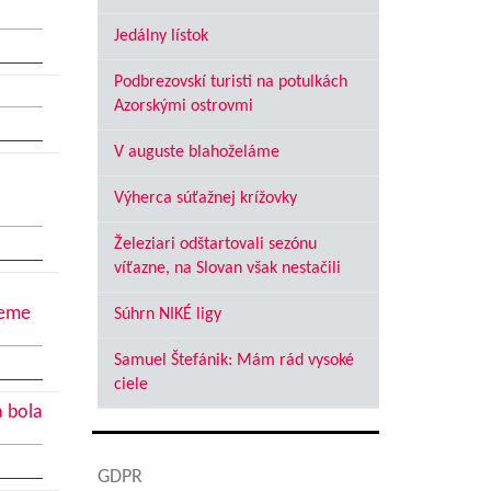
Jedálny lístok
Podbrezovskí turisti na potulkách
Azorskými ostrovmi
V auguste blahoželáme
Výherca súťažnej krížovky
Železiari odštartovali sezónu
víťazne, na Slovan však nestačili
jeme
Súhrn NIKÉ ligy
Samuel Štefánik: Mám rád vysoké
ciele
a bola
GDPR