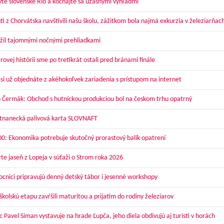
vte slovenské Rio a kochajte sa úžasnými výhľadmi
ti z Chorvátska navštívili našu školu, zážitkom bola najmä exkurzia v železiarňac
žil tajomnými nočnými prehliadkami
ovej histórii sme po tretíkrát ostali pred bránami finále
 si už objednáte z akéhokoľvek zariadenia s prístupom na internet
 Čermák: Obchod s hutníckou produkciou bol na českom trhu opatrný
nanecká palivová karta SLOVNAFT
00: Ekonomika potrebuje skutočný prorastový balík opatrení
te jaseň z Lopeja v súťaži o Strom roka 2026
cnici pripravujú denný detský tábor i jesenné workshopy
kolskú etapu zavŕšili maturitou a prijatím do rodiny železiarov
 Pavel Siman vystavuje na hrade Ľupča, jeho diela obdivujú aj turisti v horách