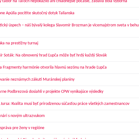
ý tábor na Táľoch nepokazilo ani chladnejšie počasie, zábava bola výborná
óne Apúlia pocítite skutočný dotyk Talianska
tický úspech – náš bývalý kolega Slavomír Brozman je vicemajstrom sveta v behu
ka na prestížny turnaj
ír Soták: Na obnovený hrad Ľupča môže byť hrdý každý Slovák
a Fragmenty harmónie otvorila hlavnú sezónu na hrade Ľupča
vanie neznámych zákutí Muránskej planiny
arne Podbrezová dosiahli v projekte CPW vynikajúce výsledky
 Jursa: Kvalita musí byť prirodzenou súčasťou práce všetkých zamestnancov
nári s novým ultrazvukom
správa pre ženy v regióne