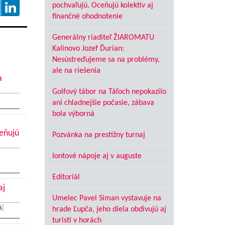
pochvaľujú. Oceňujú kolektív aj
finančné ohodnotenie
Generálny riaditeľ ŽIAROMATU
Kalinovo Jozef Ďurian:
Nesústreďujeme sa na problémy,
ale na riešenia
a
Golfový tábor na Táľoch nepokazilo
ani chladnejšie počasie, zábava
bola výborná
ceňujú
Pozvánka na prestížny turnaj
Iontové nápoje aj v auguste
Editoriál
aj
Umelec Pavel Siman vystavuje na
A
hrade Ľupča, jeho diela obdivujú aj
turisti v horách