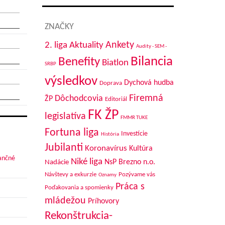
ZNAČKY
Aktuality
Ankety
2. liga
Audity - SEM -
Bilancia
Benefity
Biatlon
SRBP
výsledkov
Dychová hudba
Doprava
Firemná
Dôchodcovia
ŽP
Editoriál
FK ŽP
legislatíva
FMMR TUKE
Fortuna liga
Investície
História
Jubilanti
Koronavírus
Kultúra
nančné
Niké liga
NsP Brezno n.o.
Nadácie
Návštevy a exkurzie
Pozývame vás
Oznamy
Práca s
Poďakovania a spomienky
mládežou
Príhovory
Rekonštrukcia-