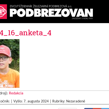
4_16_anketa_4
droj):
Redakcia
Ročník: | Vyšlo:
7. augusta 2024
|
Rubriky: Nezaradené