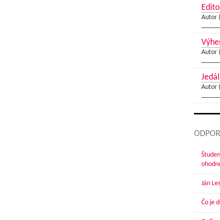
Edito
Autor 
Výher
Autor 
Jedál
Autor 
ODPOR
Študen
ohodn
Ján Le
Čo je 