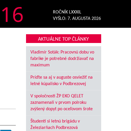
16
ROČNÍK LXXXIL
VYŠLO:
7. AUGUSTA 2026
AKTUÁLNE TOP ČLÁNKY
Vladimír Soták: Pracovnú dobu vo
fabrike je potrebné dodržiavať na
maximum
Príďte sa aj v auguste osviežiť na
letné kúpalisko v Podbrezovej
V spoločnosti ŽP EKO QELET
zaznamenali v prvom polroku
zvýšený dopyt po oceľovom šrote
Študenti si letnú brigádu v
Železiarňach Podbrezová