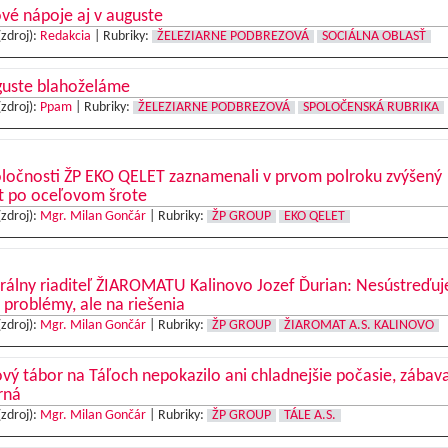
vé nápoje aj v auguste
(zdroj):
Redakcia
|
Rubriky:
ŽELEZIARNE PODBREZOVÁ
SOCIÁLNA OBLASŤ
guste blahoželáme
(zdroj):
Ppam
|
Rubriky:
ŽELEZIARNE PODBREZOVÁ
SPOLOČENSKÁ RUBRIKA
oločnosti ŽP EKO QELET zaznamenali v prvom polroku zvýšený
t po oceľovom šrote
(zdroj):
Mgr. Milan Gončár
|
Rubriky:
ŽP GROUP
EKO QELET
rálny riaditeľ ŽIAROMATU Kalinovo Jozef Ďurian: Nesústreďu
 problémy, ale na riešenia
(zdroj):
Mgr. Milan Gončár
|
Rubriky:
ŽP GROUP
ŽIAROMAT A.S. KALINOVO
vý tábor na Táľoch nepokazilo ani chladnejšie počasie, zábav
rná
(zdroj):
Mgr. Milan Gončár
|
Rubriky:
ŽP GROUP
TÁLE A.S.