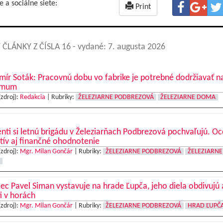
e a sociálne siete:
Print
 ČLÁNKY Z ČÍSLA 16
- vydané: 7. augusta 2026
mír Soták: Pracovnú dobu vo fabrike je potrebné dodržiavať n
imum
(zdroj):
Redakcia
|
Rubriky:
ŽELEZIARNE PODBREZOVÁ
ŽELEZIARNE DOMA
nti si letnú brigádu v Železiarňach Podbrezová pochvaľujú. O
tív aj finančné ohodnotenie
(zdroj):
Mgr. Milan Gončár
|
Rubriky:
ŽELEZIARNE PODBREZOVÁ
ŽELEZIARNE
c Pavel Siman vystavuje na hrade Ľupča, jeho diela obdivujú 
ti v horách
(zdroj):
Mgr. Milan Gončár
|
Rubriky:
ŽELEZIARNE PODBREZOVÁ
HRAD ĽUPČ