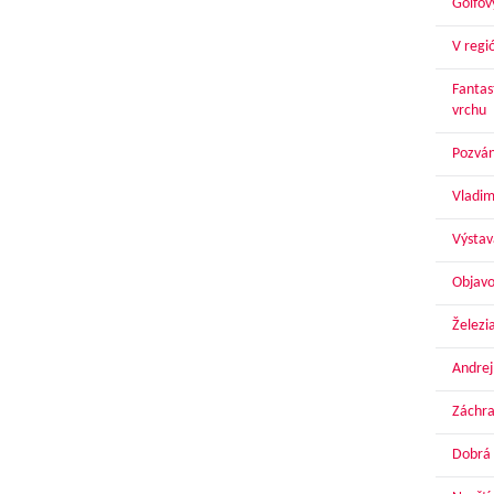
Golfov
V regi
Fantas
vrchu
Pozván
Vladim
Výstav
Objavo
Železi
Andrej
Záchra
Dobrá 