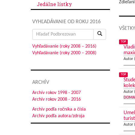
Zdieľani
Jedálne lístky
VYHĽADÁVANIE OD ROKU 2016
VŠETKY
Search
for:
TOP
Vyhľadávanie (roky 2008 – 2016)
Vladi
max
Vyhľadávanie (roky 2000 – 2008)
Autor 
TOP
Štude
ARCHÍV
kolek
Autor 
Archív rokov 1998 - 2007
DOMA
Archív rokov 2008 - 2016
Archív podľa ročníka a čísla
Umele
Archív podľa autora/zdroja
turis
Autor 