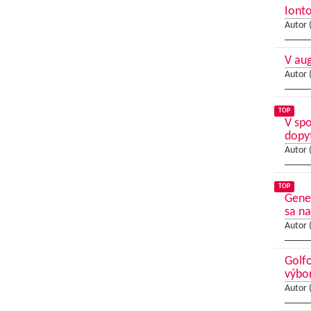
Ionto
Autor 
V au
Autor 
TOP
V sp
dopy
Autor 
TOP
Gene
sa na
Autor 
Golfo
výbo
Autor 