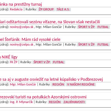
nka na prestížny turnaj
(zdroj):
Redakcia
|
Rubriky:
ŽP GROUP
TÁLE A.S.
iari odštartovali sezónu víťazne, na Slovan však nestačili
(zdroj):
noviny@zelpo.sk
, Mgr. Milan Gončár |
Rubriky:
ŠPORT V ŽP
FUTBAL
l Štefánik: Mám rád vysoké ciele
(zdroj):
noviny@zelpo.sk
, Mgr. Milan Gončár |
Rubriky:
ŠPORT V ŽP
FUTBAL
 NIKÉ ligy
(zdroj):
FK ŽP
|
Rubriky:
ŠPORT V ŽP
FUTBAL
e sa aj v auguste osviežiť na letné kúpalisko v Podbrezovej
(zdroj):
Mgr. Milan Gončár
|
Rubriky:
REGIÓN
V NAŠOM REGIÓNE
ezovskí turisti na potulkách Azorskými ostrovmi
(zdroj):
Ing. P. Mlynarčík
|
Rubriky:
REGIÓN
ZAUJÍMAVOSTI